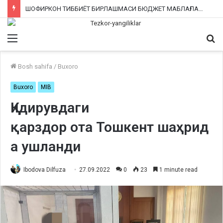
ШОФИРКОН ТИББИЁТ БИРЛАШМАСИ БЮДЖЕТ МАБЛАҒЛАРИНИ ТАЛОН-ТАРОЖ ҚИЛИНГАНИ РОСТМИ?
Menu
Qi
ka
Bosh sahifa
/
Buxoro
Buxoro
MIB
Қидирувдаги
қарздор
ота
Тошкент
шаҳрид
а ушланди
Ibodova Dilfuza
27.09.2022
0
23
1 minute read