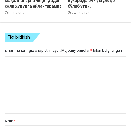
Маҳаллаларни чиқиндидан
Бухорода очиқ мулоқот
холи ҳудудга айлантирамиз!
бўлиб ўтди.
08.07.2025
24.05.2025
Fikr bildirish
Email manzilingiz chop etilmaydi.
Majburiy bandlar
*
bilan belgilangan
S
h
a
r
h
*
Nom
*