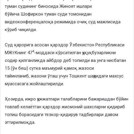
туман судининг биносида Жиноят ишлари
бўйича Шофиркон туман суди томонидан
видеоконференцалоқа режимида очиқ суд мажлисида
кўриб чиқилди.
Суд қарорига асосан қарздор Ўзбекистон Республикаси
4
МЖтКнинг 47
-моддаси кўрсатилган ҳуқуқбузарликни
содир қилганликда айбдор деб топилди ва унга нисбатан
15 (ўн беш) сутка маъмурий қамоқ жазоси
тайинланиб, жазони ўташ учун Тошкент шаҳридаги махсус
муассасага жойлаштирилди.
Ҳозирда, ижро ҳужжатлари талабларини бажаришдан бўйин
товлаб келаётган қарздор жисмоний шахсларни қидириб
топиш борасидаги тезкор-қидирув тадбирлари давом
эттирилмоқда.