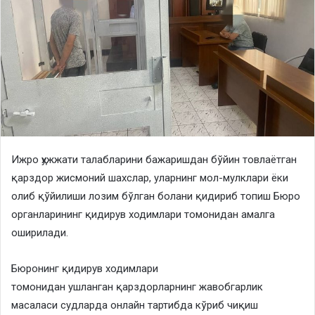
​Ижро ҳужжати талабларини бажаришдан бўйин товлаётган
қарздор жисмоний шахслар, уларнинг мол-мулклари ёки
олиб қўйилиши лозим бўлган болани қидириб топиш Бюро
органларининг қидирув ходимлари томонидан амалга
оширилади.
​Бюронинг қидирув ходимлари
томонидан ушланган қарздорларнинг жавобгарлик
масаласи суд
ларда онлайн тартибда кўриб чиқиш