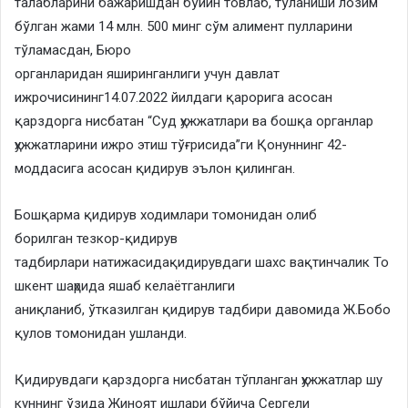
талабларини бажаришдан бўйин товлаб, тўланиши лозим
бўлган жами 14 млн. 500 минг сўм алимент пулларини
тўламасдан, Бюро
органларидан яширинганлиги учун давлат
ижрочисининг14.07.2022 йилдаги қарорига асосан
қарздорга нисбатан “Суд ҳужжатлари ва бошқа органлар
ҳужжатларини ижро этиш тўғрисида”ги Қонуннинг 42-
моддасига асосан қидирув эълон қилинган.
Бошқарма қидирув ходимлари томонидан олиб
борилган тезкор-қидирув
тадбирлари натижасидақидирувдаги шахс вақтинчалик То
шкент шаҳрида яшаб келаётганлиги
аниқланиб, ўтказилган қидирув тадбири давомида Ж.Бобо
қулов томонидан ушланди.
Қидирувдаги қарздорга нисбатан тўпланган ҳужжатлар шу
куннинг ўзида Жиноят ишлари бўйича Сергели