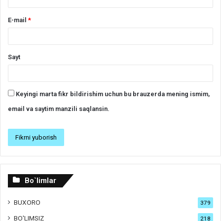
E-mail
*
Sayt
Keyingi marta fikr bildirishim uchun bu brauzerda mening ismim,
email va saytim manzili saqlansin.
Bo`limlar
BUXORO
379
BO'LIMSIZ
218