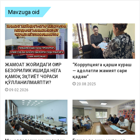
Mavzuga oid
ЖАМОАТ ЖОЙИДАГИ ОҒИР
“Коррупцияга қарши кураш
БЕЗОРИЛИК ИШИДА НЕГА
— адолатли жамият сари
ҚАМОҚ ЭҲТИЁТ ЧОРАСИ
қадам”
ҚЎЛЛАНИЛМАЯПТИ?
20.08.2025
09.02.2026