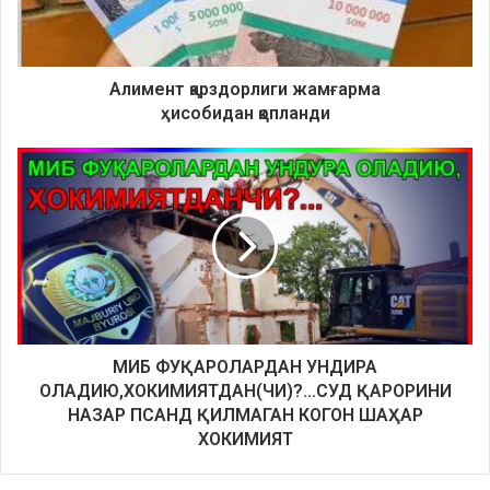
Алимент қарздорлиги жамғарма
ҳисобидан
қопланди
МИБ ФУҚАРОЛАРДАН УНДИРА
ОЛАДИЮ,ХОКИМИЯТДАН(ЧИ)?…СУД ҚАРОРИНИ
НАЗАР ПСАНД ҚИЛМАГАН КОГОН ШАҲАР
ХОКИМИЯТ