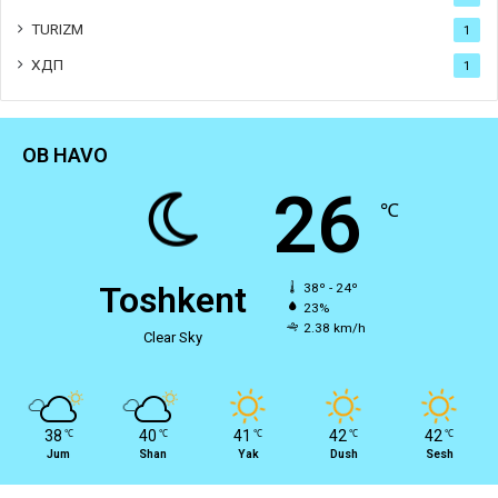
TURIZM
1
ХДП
1
OB HAVO
26
℃
Toshkent
38º - 24º
23%
2.38 km/h
Clear Sky
38
40
41
42
42
℃
℃
℃
℃
℃
Jum
Shan
Yak
Dush
Sesh