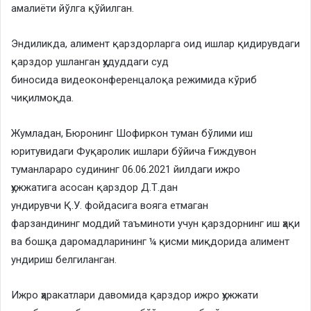
амалиёти йўлга қўйилган.
Эндиликда, алимент қарздорларга оид ишлар қидирувдаги
қарздор ушланган ҳудуддаги суд
биносида видеоконференцалоқа режимида кўриб
чиқилмоқда.
​Жумладан, Бюронинг Шофиркон туман бўлими иш
юритувидаги Фуқаролик ишлари бўйича Ғиждувон
туманлараро судининг 06.06.2021 йилдаги ижро
ҳужжатига асосан қарздор Д.Т.дан
ундирувчи Қ.У. фойдасига вояга етмаган
фарзандининг моддий таъминоти учун қарздорнинг иш ҳақи
ва бошқа даромадларининг ¼ қисми миқдорида алимент
ундириш белгиланган.
​Ижро ҳаракатлари давомида қарздор ижро ҳужжати