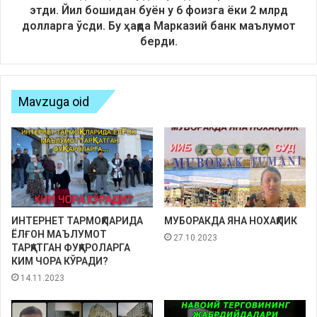
этди. Йил бошидан буён у 6 фоизга ёки 2 млрд
долларга ўсди. Бу ҳақда Марказий банк маълумот
берди.
Mavzuga oid
ИНТЕРНЕТ ТАРМОҚЛАРИДА
МУБОРАКДА ЯНА НОХАҚЛИК
ЁЛҒОН МАЪЛУМОТ
27.10.2023
ТАРҚАТГАН ФУҚАРОЛАРГА
КИМ ЧОРА КЎРАДИ?
14.11.2023