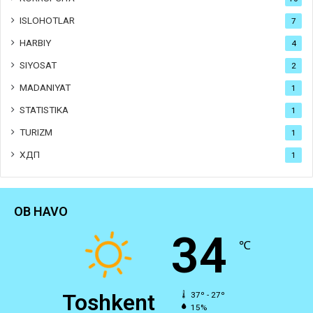
ISLOHOTLAR
7
HARBIY
4
SIYOSAT
2
MADANIYAT
1
STATISTIKA
1
TURIZM
1
ХДП
1
OB HAVO
34
℃
Toshkent
37º - 27º
15%