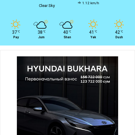
1.12 km/h
Clear Sky
37
38
40
41
42
℃
℃
℃
℃
℃
Pay
Jum
Shan
Yak
Dush