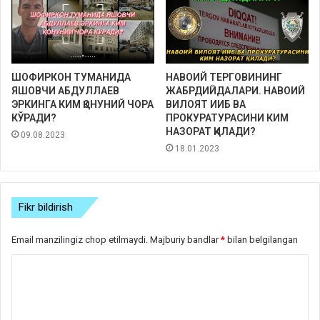
ШОФИРКОН ТУМАНИДА
НАВОИЙ ТЕРГОВИНИНГ
ЯШОВЧИ АБДУЛЛАЕВ
ЖАБРДИЙДАЛАРИ. НАВОИЙ
ЭРКИНГА КИМ ҚОНУНИЙ ЧОРА
ВИЛОЯТ ИИБ ВА
КЎРАДИ?
ПРОКУРАТУРАСИНИ КИМ
НАЗОРАТ ҚИЛАДИ?
09.08.2023
18.01.2023
Fikr bildirish
Email manzilingiz chop etilmaydi.
Majburiy bandlar
*
bilan belgilangan
S
h
a