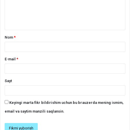
r
h
*
Nom
*
E-mail
*
Sayt
Keyingi marta fikr bildirishim uchun bu brauzerda mening ismim,
email va saytim manzili saqlansin.