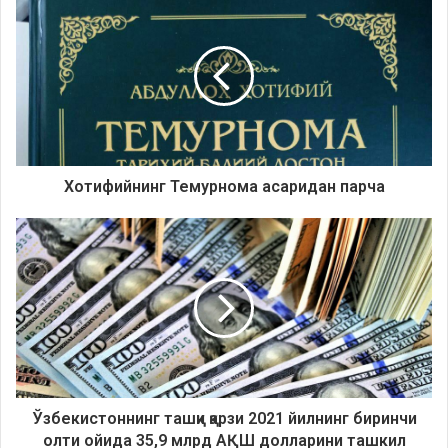
Хотифийнинг Темурнома асаридан парча
Ўзбекистоннинг ташқи қарзи 2021 йилнинг биринчи
олти ойида 35,9 млрд АҚШ долларини ташкил