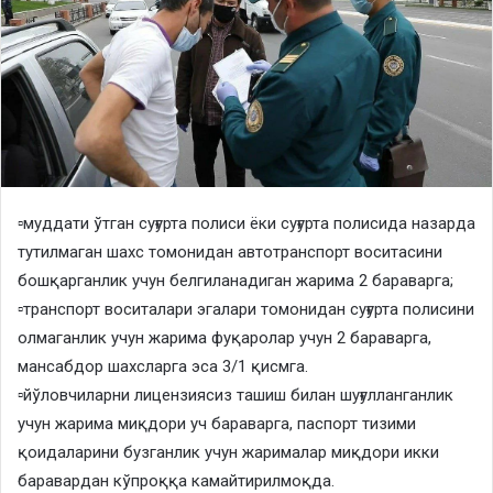
▫️муддати ўтган суғурта полиси ёки суғурта полисида назарда
тутилмаган шахс томонидан автотранспорт воситасини
бошқарганлик учун белгиланадиган жарима 2 бараварга;
▫️транспорт воситалари эгалари томонидан суғурта полисини
олмаганлик учун жарима фуқаролар учун 2 бараварга,
мансабдор шахсларга эса 3/1 қисмга.
▫️йўловчиларни лицензиясиз ташиш билан шуғулланганлик
учун жарима миқдори уч бараварга, паспорт тизими
қоидаларини бузганлик учун жарималар миқдори икки
баравардан кўпроққа камайтирилмоқда.