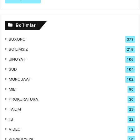
Bo`limlar
BUXORO
379
BO'LIMSIZ
218
JINOYAT
106
SUD
104
MUROJAAT
102
MIB
90
PROKURATURA
30
TA'LIM
23
IIB
22
VIDEO
12
KORRUPSIYA
10