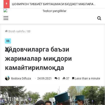
ШОФИРКОН ТИББИЁТ БИРЛАШМАСИ БЮДЖЕТ МАБЛАҒЛАРИНИ ТАЛОН-ТАРОЖ ҚИЛИНГАНИ РОСТМИ?
Menu
Qi
ka
Bosh sahifa
/
IIB
IIB
Ҳайдовчиларга баъзи
жарималар миқдори
камайтирилмоқда
Ibodova Dilfuza
24.09.2021
0
37
Less than a minute