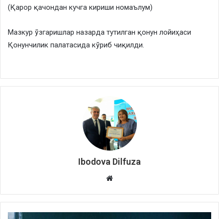
(Қарор қачондан кучга кириши номаълум)
Мазкур ўзгаришлар назарда тутилган қонун лойиҳаси
Қонунчилик палатасида кўриб чиқилди.
Ibodova Dilfuza
Website