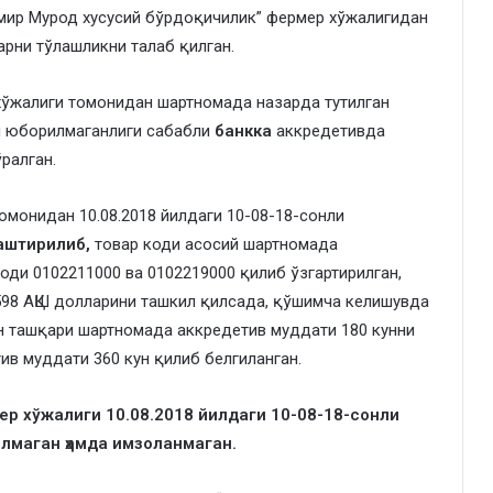
мир Мурод хусусий бўрдоқичилик” фермер хўжалигидан
арни тўлашликни талаб қилган.
хўжалиги томонидан шартномада назарда тутилган
и юборилмаганлиги сабабли
банкка
аккредетивда
ралган.
монидан 10.08.2018 йилдаги 10-08-18-сонли
аштирилиб,
товар коди асосий шартномада
оди 0102211000 ва 0102219000 қилиб ўзгартирилган,
598 АҚШ долларини ташкил қилсада, қўшимча келишувда
ан ташқари шартномада аккредетив муддати 180 кунни
в муддати 360 кун қилиб белгиланган.
р хўжалиги 10.08.2018 йилдаги 10-08-18-сонли
лмаган ҳамда имзоланмаган.