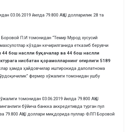
ан 03.06.2019 йилда 79.800 АҚШ долларилик 28 та
П Боровой П.И томонидан “Темир Мурод хусусий
махсулотлар кўздан кечирилганида етказиб берувчи
 44 бош наслли буқачалар ва 44 бош наслли
актурага нисбатан қорамолларнинг оғирлиги 5189
слар ҳамда ҳайдовчилар иштирокида далолатнома
бўрдоқичилик” фермер хўжалиги томонидан ушбу
ўжалиги томонидан 03.06.2019 йилда 79.800 АҚШ
линганлиги бўйича банкка аккредетивда турган пул
 ва 79.800 АҚШ доллари миқдорида пуллар ФЛП Боровой