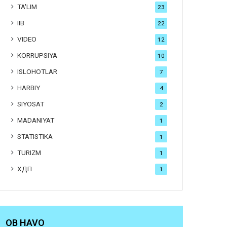
TA'LIM
23
IIB
22
VIDEO
12
KORRUPSIYA
10
ISLOHOTLAR
7
HARBIY
4
SIYOSAT
2
MADANIYAT
1
STATISTIKA
1
TURIZM
1
ХДП
1
OB HAVO