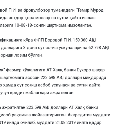
вой П.И. ва Қоровулбозор туманидаги “Темир Мурод
ида зотдор қора моллар ва сутни қайта ишлаш
лларига 10-08-18-сонли шартнома имзоланган.
ификацияга кўра ФЛП Боровой П.И. 159.360 АҚШ
 долларига 3 дона сут соғиш ускуналари ва 62.798 АҚШ
бориши лозим бўлган.
ик” фермер хўжалигига АТ Халқ банки Бухоро шаҳар
 шартномага асосан 223.598 АҚШ доллари миқдорида
р ҳамда сут соғиш асбоб ускунаси ва сутни қайта
учун кредит маблағлари ажратилган.
 ажратилган 223.598 АҚШ доллари АТ Халқ банки
ҳисоб рақамига жойлаштирилган. Аккредитив муддати
019 йилда очилиб, муддати 21.08.2019 йилга қадар