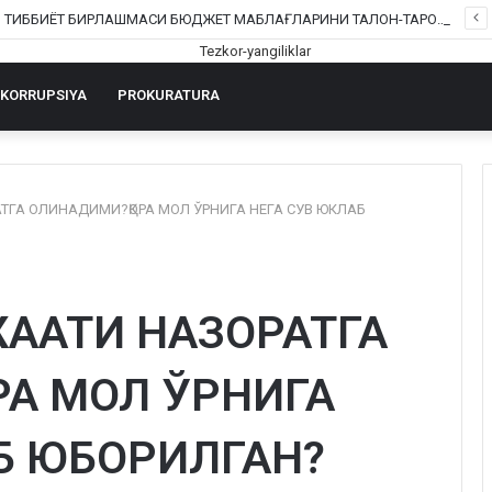
ШОФИРКОН ТИББИЁТ БИРЛАШМАСИ БЮДЖЕТ МАБЛАҒЛАРИНИ ТАЛОН-ТАРОЖ ҚИЛИНГАНИ РОСТМИ?
KORRUPSIYA
PROKURATURA
ТГА ОЛИНАДИМИ?ҚОРА МОЛ ЎРНИГА НЕГА СУВ ЮКЛАБ
ААТИ НАЗОРАТГА
РА МОЛ ЎРНИГА
Б ЮБОРИЛГАН?