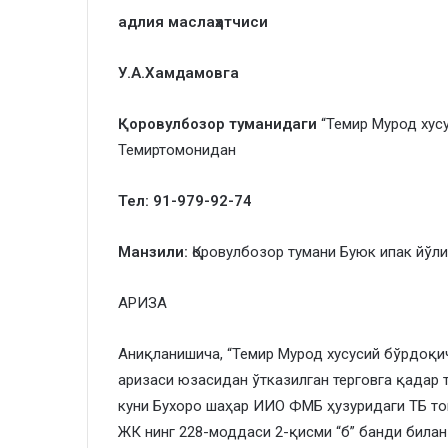
адлия маслаҳатчиси
У.А.Хамдамовга
Қоровулбозор туманидаги
“Темир Мурод хус
Темиртомонидан
Тел: 91-979-92-74
Манзили:
Қоровулбозор тумани Буюк ипак йўли
АРИЗА
Аниқланишича, “Темир Мурод хусусий бўрдоқи
аризаси юзасидан ўтказилган терговга қадар 
куни Бухоро шаҳар ИИО ФМБ ҳузуридаги ТБ т
ЖК нинг 228-моддаси 2-қисми “б” банди билан