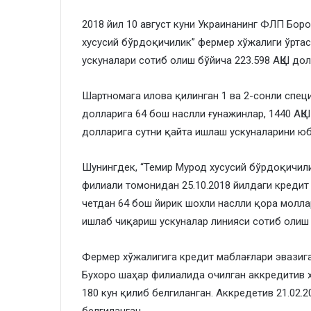
2018 йил 10 август куни Украинанинг ФЛП Боро
хусусий бўрдоқичилик” фермер хўжалиги ўртас
ускуналари сотиб олиш бўйича 223.598 АҚШ до
Шартномага илова қилинган 1 ва 2-сонли спец
долларига 64 бош наслли ғунажинлар, 1440 АҚШ
долларига сутни қайта ишлаш ускуналарини ю
Шунингдек, “Темир Мурод хусусий бўрдоқичил
филиали томонидан 25.10.2018 йилдаги кредит
четдан 64 бош йирик шохли наслли қора молла
ишлаб чиқариш ускуналар линияси сотиб олиш 
Фермер хўжалигига кредит маблағлари эвазига
Бухоро шаҳар филиалида очилган аккредитив 
180 кун қилиб белгиланган. Аккредетив 21.02.2