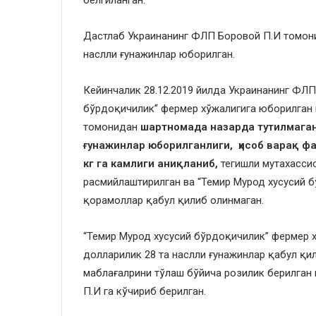
белгиланган.
Дастлаб Украинанинг ФЛП Боровой П.И томонид
наслли ғунажинлар юборилган.
Кейинчалик 28.12.2019 йилда Украинанинг ФЛ
бўрдоқичилик” фермер хўжалигига юборилган 
томонидан
шартномада назарда тутилмаган
ғунажинлар юборилганлиги, ҳисоб варақ ф
кг га камлиги аниқланиб,
тегишли мутахасси
расмийлаштирилган ва “Темир Мурод хусусий 
қорамоллар қабул қилиб олинмаган.
“Темир Мурод хусусий бўрдоқичилик” фермер х
долларилик 28 та наслли ғунажинлар қабул қи
маблағалрини тўлаш бўйича розилик берилган
П.И га кўчириб берилган.