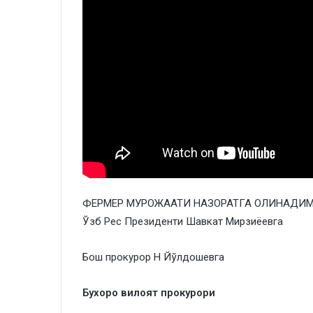
ФЕРМЕР МУРОЖААТИ НАЗОРАТГА ОЛИНАДИМИ
Ўзб Рес Президенти Шавкат Мирзиёевга
Бош прокурор Н Йўлдошевга
Бухоро вилоят прокурори