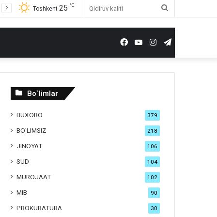
℃
25
Qidiruv
Toshkent
kaliti
Facebook
YouTube
Instagram
Telegram
Bo`limlar
BUXORO
379
BO'LIMSIZ
218
JINOYAT
106
SUD
104
MUROJAAT
102
MIB
90
PROKURATURA
30