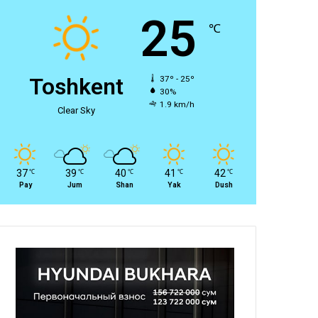
25
℃
Toshkent
37º - 25º
30%
1.9 km/h
Clear Sky
37
39
40
41
42
℃
℃
℃
℃
℃
Pay
Jum
Shan
Yak
Dush