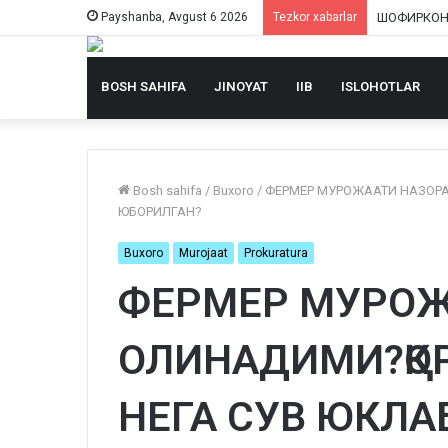
Payshanba, Avgust 6 2026
Tezkor xabarlar
BOSH SAHIFA
JINOYAT
IIB
ISLOHOTLAR
Bosh sahifa
/
Buxoro
/
ФЕРМЕР МУРОЖААТИ НАЗОРА
ЮБОРИЛГАН?
Buxoro
Murojaat
Prokuratura
ФЕРМЕР МУРОЖ
ОЛИНАДИМИ?ҚО
НЕГА СУВ ЮКЛА