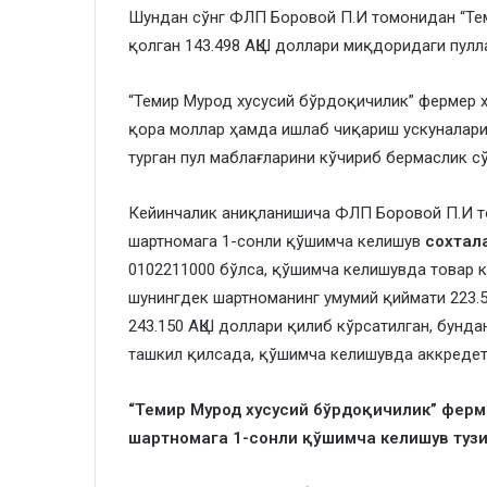
Шундан сўнг ФЛП Боровой П.И томонидан “Те
қолган 143.498 АҚШ доллари миқдоридаги пулл
“Темир Мурод хусусий бўрдоқичилик” фермер 
қора моллар ҳамда ишлаб чиқариш ускуналар
турган пул маблағларини кўчириб бермаслик сў
Кейинчалик аниқланишича ФЛП Боровой П.И то
шартномага 1-сонли қўшимча келишув
сохтал
0102211000 бўлса, қўшимча келишувда товар к
шунингдек шартноманинг умумий қиймати 223.
243.150 АҚШ доллари қилиб кўрсатилган, бунд
ташкил қилсада, қўшимча келишувда аккредети
“Темир Мурод хусусий бўрдоқичилик” ферме
шартномага 1-сонли қўшимча келишув тузи