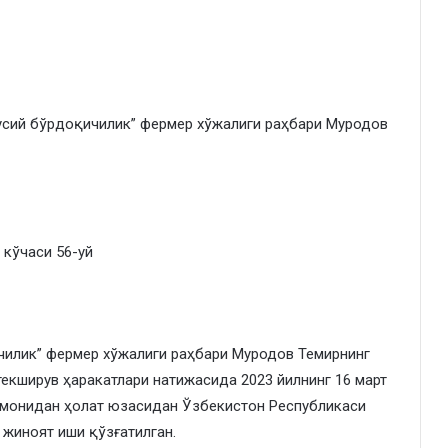
усий бўрдоқичилик” фермер хўжалиги раҳбари Муродов
 кўчаси 56-уй
чилик” фермер хўжалиги раҳбари Муродов Темирнинг
текширув ҳаракатлари натижасида 2023 йилнинг 16 март
омонидан ҳолат юзасидан Ўзбекистон Республикаси
 жиноят иши қўзғатилган.