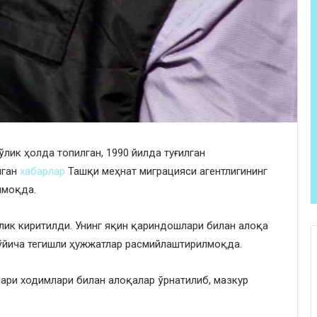
лик ҳолда топилган, 1990 йилда туғилган
лган
хабарлар
Ташқи меҳнат миграцияси агентлигининг
лмоқда.
қлик киритилди. Унинг яқин қариндошлари билан алоқа
ўйича тегишли ҳужжатлар расмийлаштирилмоқда.
ари ходимлари билан алоқалар ўрнатилиб, мазкур