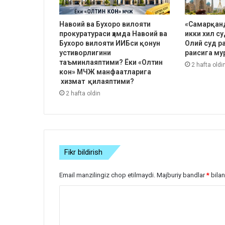
Навоий ва Бухоро вилояти
«Самарқанд
прокуратураси ҳамда Навоий ва
икки хил с
Бухоро вилояти ИИБси қонун
Олий суд р
устиворлигини
раисига му
таъминлаяптими? Ёки «Олтин
2 hafta oldi
кон» МЧЖ манфаатларига
хизмат қилаяптими?
2 hafta oldin
Fikr bildirish
Email manzilingiz chop etilmaydi.
Majburiy bandlar
*
bilan
S
h
a