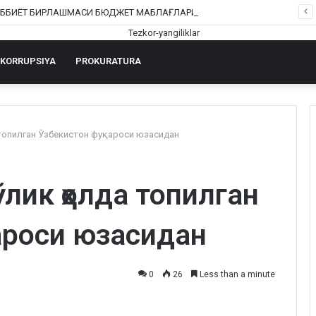
ШОФИРКОН ТИББИЁТ БИРЛАШМАСИ БЮДЖЕТ МАБЛАҒЛАРИНИ ТАЛОН-ТАРОЖ ҚИЛИНГАНИ РОСТМИ?
KORRUPSIYA
PROKURATURA
 топилган Ўзбекистон фуқароси юзасидан
лик ҳолда топилган
ароси юзасидан
0
26
Less than a minute