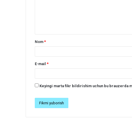
r
h
*
Nom
*
E-mail
*
Keyingi marta fikr bildirishim uchun bu brauzerda m