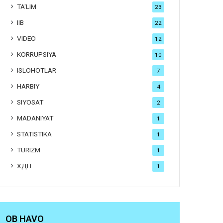
TA'LIM
23
IIB
22
VIDEO
12
KORRUPSIYA
10
ISLOHOTLAR
7
HARBIY
4
SIYOSAT
2
MADANIYAT
1
STATISTIKA
1
TURIZM
1
ХДП
1
OB HAVO