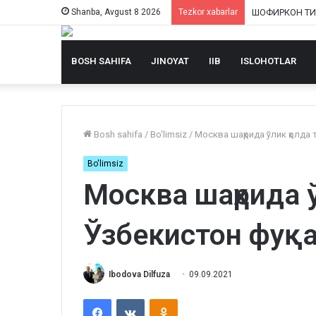
Shanba, Avgust 8 2026
Tezkor xabarlar
BOSH SAHIFA
JINOYAT
IIB
ISLOHOTLAR
Bosh sahifa
/
Bo'limsiz
/
Москва шаҳрида ўлик ҳолда
Bo'limsiz
Москва шаҳрида ў
Ўзбекистон фуқ
Ibodova Dilfuza
09.09.2021
Facebook
VKontakte
Odnoklassniki