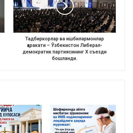
Тадбиркорлар ва ишбилармонлар
ҳаракати – Ўзбекистон Либерал-
демократик партиясининг X съезди
бошланди.