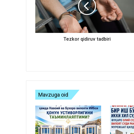
Tezkor qidiruv tadbiri
Mavzuga oid