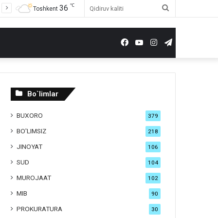
℃
36
Qidiruv
Toshkent
kaliti
Facebook
YouTube
Instagram
Telegram
Bo`limlar
BUXORO
379
BO'LIMSIZ
218
JINOYAT
106
SUD
104
MUROJAAT
102
MIB
90
PROKURATURA
30