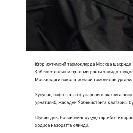
Қатор ижтимоий тармоқларда Москва шаҳрида ў
ўзбекистонлик меҳнат мигранти ҳақида тарқа
Москвадаги ваколатхонаси томонидан ўргани
Хусусан, вафот этган фуқаронинг шахсига ани
ўрнатилиб, жасадни Ўзбекистонга қайтариш б
Шунингдек, Россиянинг ҳуқуқ-тартибот идорал
ҳодиса назоратга олинди.