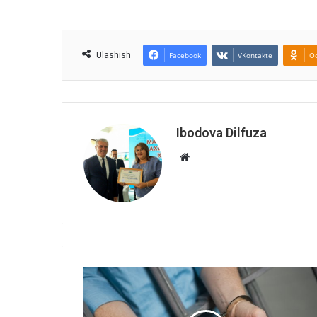
Ulashish
Facebook
VKontakte
Od
Ibodova Dilfuza
Website