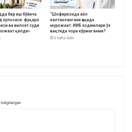
да бир иш бўйича
“Шофирконда аёл
уд хулосаси: фуқаро
калтаклангани ҳақида
аиси ва вилоят суди
мурожаат: ИИБ ходимлари ўз
рожаат қилди»
вақтида чора кўрмаганми?
n
3 hafta oldin
 belgilangan