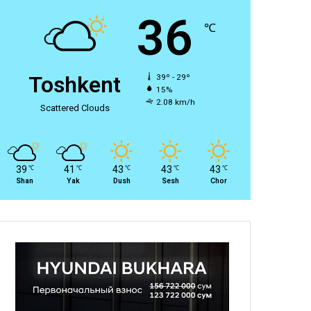
36
℃
Toshkent
39º - 29º
15%
2.08 km/h
Scattered Clouds
39
41
43
43
43
℃
℃
℃
℃
℃
Shan
Yak
Dush
Sesh
Chor