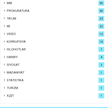
MIB
90
PROKURATURA
30
TA'LIM
23
IIB
22
VIDEO
12
KORRUPSIYA
10
ISLOHOTLAR
7
HARBIY
4
SIYOSAT
2
MADANIYAT
1
STATISTIKA
1
TURIZM
1
ХДП
1