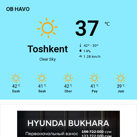
OB HAVO
37
℃
Toshkent
42º - 30º
14%
1.28 km/h
Clear Sky
42
41
42
41
39
℃
℃
℃
℃
℃
Dush
Sesh
Chor
Pay
Jum