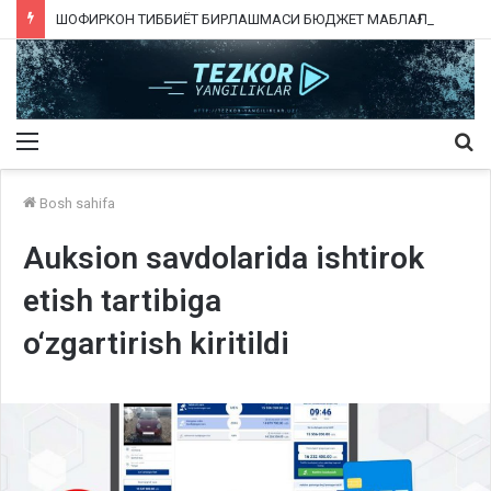
ШОФИРКОН ТИББИЁТ БИРЛАШМАСИ БЮДЖЕТ МАБЛАҒЛАРИНИ ТАЛОН-ТАРОЖ ҚИЛИНГАНИ РОСТМИ?
Menu
Qi
ka
Bosh sahifa
Auksion savdolarida ishtirok
etish tartibiga
o‘zgartirish kiritildi