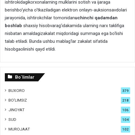
ishtirokidagikorxonalarning mulklarini sotish va ijaraga
berishbo‘yicha o‘tkaziladigan elektron onlayn-auksionsavdolari
jarayonida, ishtirokchilar tomonidan
uchinchi qadamdan
boshlab
shaxsiy hisobvarag‘idakamida ularning narx taklifiga
nisbatan amaldagizakalat miqdoridagi summaga ega bo‘lishi
talab etiladi. Bunda ushbu mablag‘lar zakalat sifatida
hisobgaolinishi qayd etildi.
Bo`limlar
BUXORO
379
BO'LIMSIZ
218
JINOYAT
106
SUD
104
MUROJAAT
102