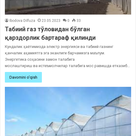
Ibodova Dilfuza
23.05.2023
0
33
Табиий газ тўловидан бўлган
қарздорлик бартараф қилинди
Кундалик ҳаётимизда электр энергияси ва табиий газнинг
қанчалик аҳамиятга эга эканлиги барчамизга маълум.
Энергетика соҳасини замон талабига
мослаштириш ва истеъмолчилар талабига мос равишда етказиб…
Davomini o'qish