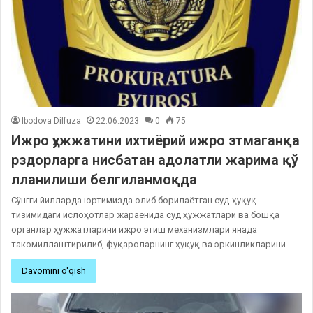
Ibodova Dilfuza
22.06.2023
0
75
Ижро ҳужжатини ихтиёрий ижро этмаганқа
рздорларга нисбатан адолатли жарима қў
лланилиши белгиланмоқда
Сўнгги йилларда юртимизда олиб борилаётган суд-ҳуқуқ
тизимидаги ислоҳотлар жараёнида суд ҳужжатлари ва бошқа
органлар ҳужжатларини ижро этиш механизмлари янада
такомиллаштирилиб, фуқароларнинг ҳуқуқ ва эркинликларини…
Davomini o'qish