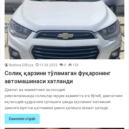
Ibodova Dilfuza
15.06.2023
0
155
Солиқ қарзини тўламаган фуқаронинг
автомашинаси хатланди
Давлат ва жамиятнинг иқтисодий
ривожланишида солиқлар муҳим аҳамиятга эга бўлиб, давлатнинг
иқтисодий қудратини ортишига ҳамда аҳолининг ижтимоий
ҳимояга мухтож қатламини ҳимоя қилишга хизмат қилади.…
Davomini o'qish