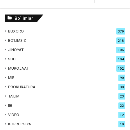
Bo`limlar
BUXORO
379
BO'LIMSIZ
218
JINOYAT
106
SUD
104
MUROJAAT
102
MIB
90
PROKURATURA
30
TA'LIM
23
IIB
22
VIDEO
12
KORRUPSIYA
10