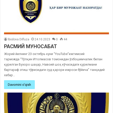
Ibodova Dilfuza
24.10.2023
0
44
РАСМИЙ МУНОСАБАТ
Жорий йилнинг 23 октябрь куни “YouTube”ижтимоий
тармоғида “Тўлқин Итолмасов томонидан ўзбошимчалик билан
қурилган Бухоро шаҳар, Навоий шоҳ кўчасидаги қурилмани
бартараф этиш тўғрисидаги суд қарори ижроси бўйича” танқидий
хабар…
Davomini o'qish