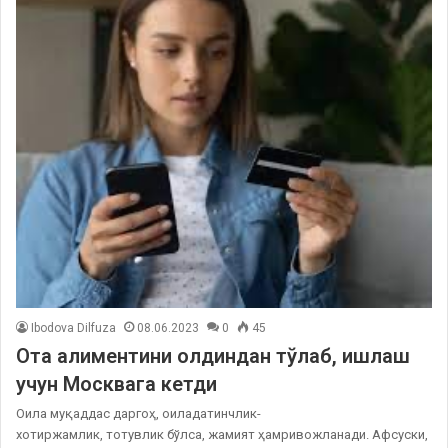
Ibodova Dilfuza
08.06.2023
0
45
Ота алиментини олдиндан тўлаб, ишлаш
учун Москвага кетди
Оила муқаддас даргоҳ, оиладатинчлик-
хотиржамлик, тотувлик бўлса, жамият ҳамривожланади. Афсуски,