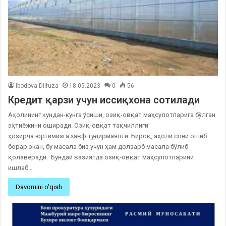
Ibodova Dilfuza
18.05.2023
0
56
Кредит қарзи учун иссиқхона сотилади
Аҳолининг кундан-кунга ўсиши, озиқ-овқат маҳсулотларига бўлган
эҳтиёжини оширади. Озиқ-овқат тақчиллиги
ҳозирча юртимизга хавф туғдирмаяпти. Бироқ, аҳоли сони ошиб
борар экан, бу масала биз учун ҳам долзарб масала бўлиб
қолаверади. Бундай вазиятда озиқ-овқат маҳсулотларини
ишлаб…
Davomini o'qish