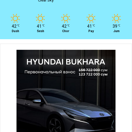
Clear Sky
42
41
42
41
39
℃
℃
℃
℃
℃
Dush
Sesh
Chor
Pay
Jum