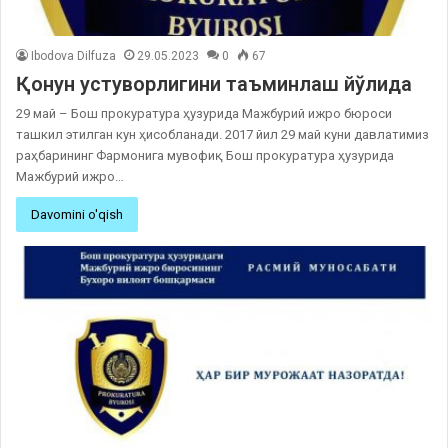
Ibodova Dilfuza
29.05.2023
0
67
Қонун устуворлигини таъминлаш йўлида
29 май – Бош прокуратура ҳузурида Мажбурий ижро бюроси
ташкил этилган кун ҳисобланади. 2017 йил 29 май куни давлатимиз
раҳбарининг Фармонига мувофиқ Бош прокуратура ҳузурида
Мажбурий ижро…
Davomini o'qish