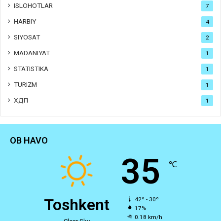
ISLOHOTLAR
7
HARBIY
4
SIYOSAT
2
MADANIYAT
1
STATISTIKA
1
TURIZM
1
ХДП
1
OB HAVO
35
℃
Toshkent
42º - 30º
17%
0.18 km/h