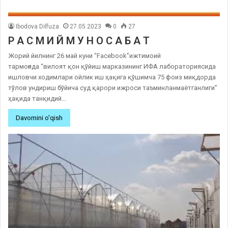
Ibodova Dilfuza
27.05.2023
0
27
Р А С М И Й М У Н О С А Б А Т
Жорий йилнинг 26 май куни “Facebook”ижтимоий
тармоғида “вилоят қон қўйиш марказининг ИФА лабораториясида
ишловчи ходимлари ойлик иш ҳақига қўшимча 75 фоиз миқдорда
тўлов ундириш бўйича суд қарори ижроси таъминланмаётганлиги”
ҳақида танқидий…
Davomini o'qish