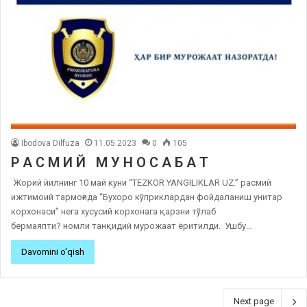
Ibodova Dilfuza
11.05.2023
0
105
Р А С М И Й М У Н О С А Б А Т
​ Жорий йилнинг 10 май куни “TEZKOR YANGILIKLAR UZ.” расмий
ижтимоий тармоғида “Бухоро кўприклардан фойдаланиш унитар
корхонаси” нега хусусий корхонага қарзни тўлаб
бермаяпти? номли танқидий мурожаат ёритилди. ​ ​Ушбу…
Davomini o'qish
Next page