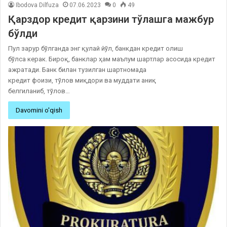
Ibodova Dilfuza
07.06.2023
0
49
Қарздор кредит қарзини тўлашга мажбур
бўлди
Пул зарур бўлганда энг қулай йўл, банкдан кредит олиш
бўлса керак. Бироқ, банклар ҳам маълум шартлар асосида кредит
ажратади. Банк билан тузилган шартномада
кредит фоизи, тўлов миқдори ва муддати аниқ
белгиланиб, тўлов…
Davomini o'qish