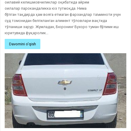
оилавий келишмовчиликлар оқибатида айрим
оилалар парокандаликка юз тутмоқда. Нима
бўлган тақдирда ҳам вояга етмаган фарзандлар таъминоти учун
суд томонидан белгиланган алимент тўловлари вақтида
тўланиши зарур. Жумладан, Бюронинг Бухоро туман бўлими иш
юритувида фуқаролик…
Davomini o'qish