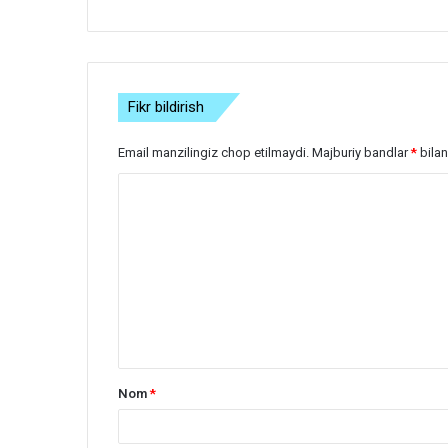
Fikr bildirish
Email manzilingiz chop etilmaydi.
Majburiy bandlar
*
bilan
S
h
a
r
h
*
Nom
*