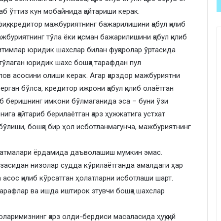
лаб ўттиз кун мобайнида қайтариши керак.
иқ, кредитор мажбуриятнинг бажарилишини қабул қилиб
ажбуриятнинг тўла ёки қисман бажарилишини қабул қилиб
битимлар юридик шахслар билан фуқаролар ўртасида
 тўлаган юридик шахс бошқа тарафдан пул
лов асосини олиши керак. Агар қарздор мажбуриятни
рган бўлса, кредитор ижрони қабул қилиб олаётган
риб беришнинг имкони бўлмаганида эса – буни ўзи
нига қайтариб берилаётган қарз ҳужжатига устхат
бўлиши, бошқа бир ҳол исботланмагунча, мажбуриятнинг
сатмалари ёрдамида даъволашиш мумкин эмас.
юзасидан низолар судда кўрилаётганда амалдаги ҳар
 асос қилиб кўрсатган ҳолатларни исботлаши шарт.
арафлар ва ишда иштирок этувчи бошқа шахслар
ларимизнинг қарз олди-бердиси масаласида ҳуқуқий