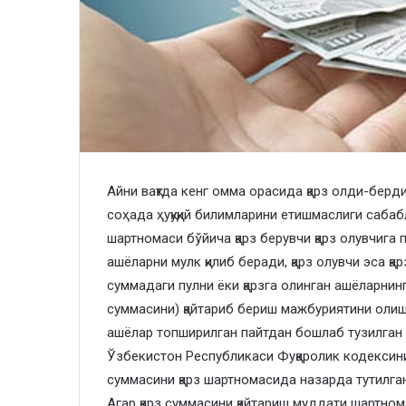
Айни вақтда кенг омма орасида қарз олди-бер
соҳада ҳуқуқий билимларини етишмаслиги сабаб
шартномаси бўйича қарз берувчи қарз олувчига 
ашёларни мулк қилиб беради, қарз олувчи эса қ
суммадаги пулни ёки қарзга олинган ашёларнинг
суммасини) қайтариб бериш мажбуриятини олиш
ашёлар топширилган пайтдан бошлаб тузилган д
Ўзбекистон Республикаси Фуқаролик кодексинин
суммасини қарз шартномасида назарда тутилган
Агар қарз суммасини қайтариш муддати шартнома