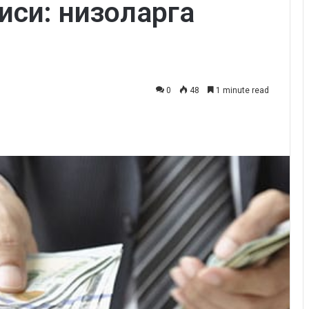
иси: низоларга
0
48
1 minute read