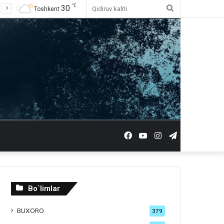
℃
30
Qidiruv
Toshkent
kaliti
Facebook
YouTube
Instagram
Telegram
Bo`limlar
BUXORO
379