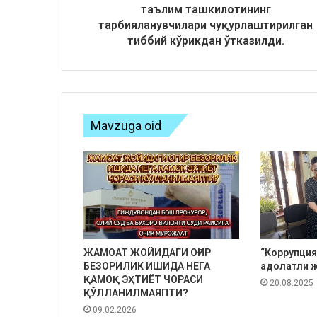
таълим ташкилотининг
тарбияланувчилари чуқурлаштирилган
тиббий кўрикдан ўтказилди.
Mavzuga oid
ЖАМОАТ ЖОЙИДАГИ ОҒИР
“Коррупция
БЕЗОРИЛИК ИШИДА НЕГА
адолатли ж
ҚАМОҚ ЭҲТИЁТ ЧОРАСИ
20.08.2025
ҚЎЛЛАНИЛМАЯПТИ?
09.02.2026