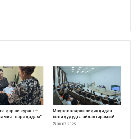
га қарши кураш —
Маҳаллаларни чиқиндидан
амият сари қадам”
холи ҳудудга айлантирамиз!
08.07.2025