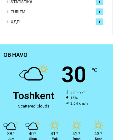
STATISTIKA
1
TURIZM
1
ХДП
1
OB HAVO
30
℃
Toshkent
38º - 27º
18%
2.04 km/h
Scattered Clouds
38
40
41
42
43
℃
℃
℃
℃
℃
Jum
Shan
Yak
Dush
Sesh