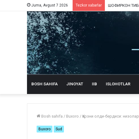
Juma, Avgust 7 2026
Tezkor xabarlar
BOSH SAHIFA
JINOYAT
IIB
ISLOHOTLAR
Bosh sahifa
/
Buxoro
/
Қарзни олди-бердиси: низолар
Buxoro
Sud