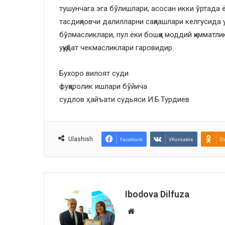
тушунчага эга бўлишлари, асосан икки ўртада 
тасдиқловчи далилларни сақлашлари келгусида
бўлмасликлари, пул ёки бошқа моддий қимматл
уқуқбат чекмасликлари гаровидир.
Бухоро вилоят суди
фуқаролик ишлари бўйича
судлов ҳайъати судьяси И.Б.Турдиев
Ulashish
Facebook
VKontakte
Od
Ibodova Dilfuza
Website