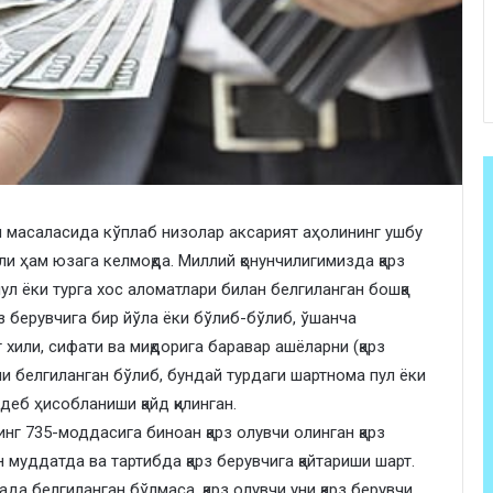
ди масаласида кўплаб низолар аксарият аҳолининг ушбу
ли ҳам юзага келмоқда. Миллий қонунчилигимизда қарз
пул ёки турга хос аломатлари билан белгиланган бошқа
арз берувчига бир йўла ёки бўлиб-бўлиб, ўшанча
 хили, сифати ва миқдорига баравар ашёларни (қарз
и белгиланган бўлиб, бундай турдаги шартнома пул ёки
еб ҳисобланиши қайд қилинган.
г 735-моддасига биноан қарз олувчи олинган қарз
 муддатда ва тартибда қарз берувчига қайтариши шарт.
да белгиланган бўлмаса, қарз олувчи уни қарз берувчи