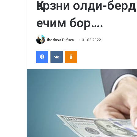
Қарзни олди-берд
ечим бор….
Ibodova Dilfuza
31.03.2022
Facebook
VKontakte
Odnoklassniki