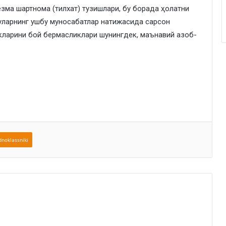
ёзма шартнома (тилхат) тузишлари, бу борада ҳолатни
 уларнинг ушбу муносабатлар натижасида сарсон
икларини бой бермасликлари шунингдек, маънавий азоб-
noklassniki