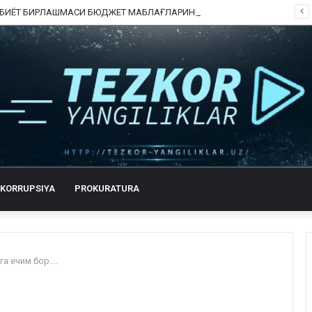
ШОФИРКОН ТИББИЁТ БИРЛАШМАСИ БЮДЖЕТ МАБЛАҒЛАРИНИ ТАЛОН-ТАРОЖ ҚИЛИНГАНИ РОСТМИ?
KORRUPSIYA
PROKURATURA
га ечим бор….