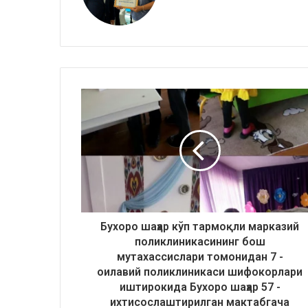
Бухоро шаҳар кўп тармоқли марказий
поликлиникасининг бош
мутахассислари томонидан 7 -
оилавий поликлиникаси шифокорлари
иштирокида Бухоро шаҳар 57 -
ихтисослаштирилган мактабгача