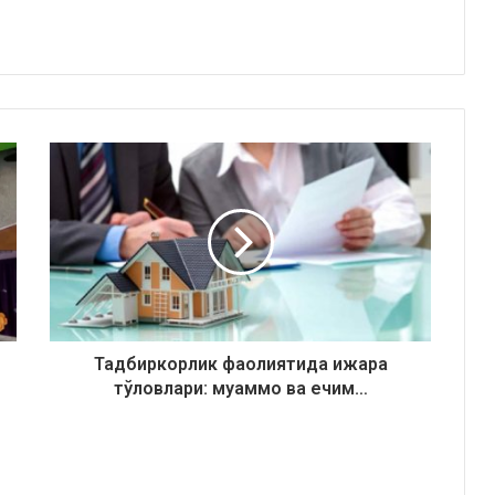
Тадбиркорлик фаолиятида ижара
тўловлари: муаммо ва ечим…