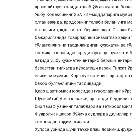
қарзни қайтариш ҳақида талаб қўйган кундан бош
Ушбу Кодексининг 257, 737-моддаларига мувоф
олган вақтида, қарздорнинг талаби билан унга м
олганлиги ҳақида тилхат бериши шарт. Оғзаки 
бажарилганида товарлар ёки хизматлар ҳақини
тўланганлигини тасдиқлайдиган ҳужжатни ва тў
тасдиқлаш юзасидан кредиторга қарз ҳужжати бе
вақтида ушбу ҳужжатни қайтариб бериши, қайта
бераётган тилхатда кўрсатиши керак. Тилхат ўр
ёзилиши мумкин. Қарз ҳужжатининг қарздорда 
бекор бўлганлигини тасдиқлайди.
Қарз шартномаси юзасидан гувоҳларнинг кўр
Шуни айтиб ўтиш керакки, қарз олди-бердиси 
бир тараф ўзининг талаблари ва эътирозларига
Фуқаролик ишлари бўйича судларда далиллар т
томонидан тақдим этилади.
Хулоса ўрнида шуни таъкидлаш лозимки, фуқаро