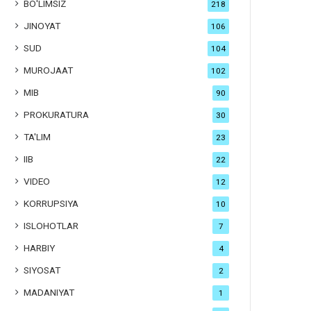
BO'LIMSIZ
218
JINOYAT
106
SUD
104
MUROJAAT
102
MIB
90
PROKURATURA
30
TA'LIM
23
IIB
22
VIDEO
12
KORRUPSIYA
10
ISLOHOTLAR
7
HARBIY
4
SIYOSAT
2
MADANIYAT
1