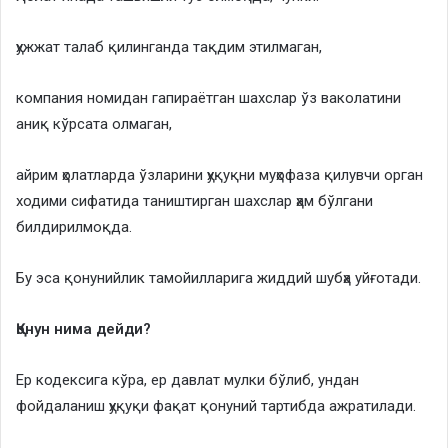
ҳужжат талаб қилинганда тақдим этилмаган,
компания номидан гапираётган шахслар ўз ваколатини
аниқ кўрсата олмаган,
айрим ҳолатларда ўзларини ҳуқуқни муҳофаза қилувчи орган
ходими сифатида таништирган шахслар ҳам бўлгани
билдирилмоқда.
Бу эса қонунийлик тамойилларига жиддий шубҳа уйғотади.
Қонун нима дейди?
Ер кодексига кўра, ер давлат мулки бўлиб, ундан
фойдаланиш ҳуқуқи фақат қонуний тартибда ажратилади.