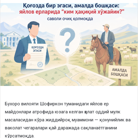
Бухоро вилояти Шофиркон туманидаги яйлов ер
майдонлари атрофида юзага келган ҳолат оддий мулк
масаласидан кўра жиддийроқ муаммони — қонунийлик ва
ваколат чегаралари қай даражада сақланаётганини
кўрсатмоқда.