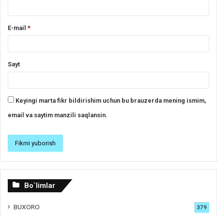
E-mail
*
Sayt
Keyingi marta fikr bildirishim uchun bu brauzerda mening ismim,
email va saytim manzili saqlansin.
Bo`limlar
BUXORO
379