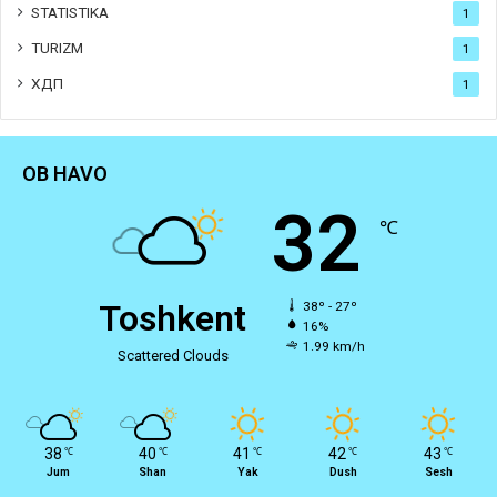
STATISTIKA
1
TURIZM
1
ХДП
1
OB HAVO
32
℃
Toshkent
38º - 27º
16%
1.99 km/h
Scattered Clouds
38
40
41
42
43
℃
℃
℃
℃
℃
Jum
Shan
Yak
Dush
Sesh