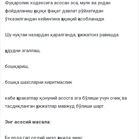
Фуқаролик кодексига асосан эса, мулк ва ундан
фойдаланиш ҳуқуқи фақат давлат рўйхатидан
ўтказилгандан кейингина ҳақиқий ҳисобланади.
Шу нуқтаи назардан қаралганда, ҳужжатсиз равишда:
ҳудудни эгаллаш,
бошқариш,
бошқа шахсларни киритмаслик
каби ҳаракатлар қонуний асосга эга бўлиши учун очиқ ва
тасдиқланган ҳужжатлар мавжуд бўлиши шарт.
Энг асосий масала:
Бу ерда гап оддий низо ҳақида эмас.