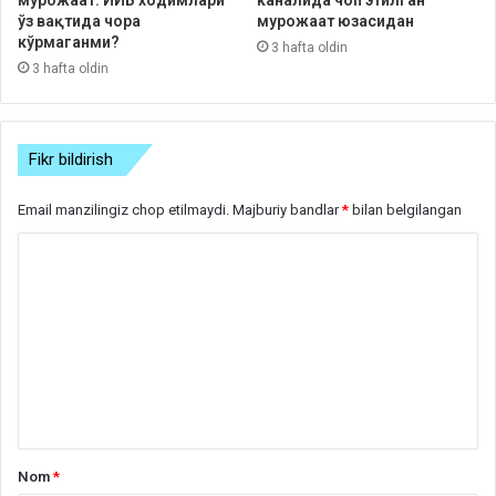
ўз вақтида чора
мурожаат юзасидан
кўрмаганми?
3 hafta oldin
3 hafta oldin
Fikr bildirish
Email manzilingiz chop etilmaydi.
Majburiy bandlar
*
bilan belgilangan
S
h
a
r
h
*
Nom
*