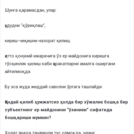
Шунга қарамасдан, улар:
ҳудудни “қўриқлаш”,
кириш-чиқишни назорат қилиш,
ҳатто қонуний ижарачига ўз ер майдонига киришга
тўсқинлик қилиш каби ҳаракатларни амалга оширгани
айтилмоқда.
Бу эса жуда жиддий саволни ўртага ташлайди:
Қандай қилиб ҳужжатсиз ҳолда бир хўжалик бошқа бир
субъектнинг ер майдонини “ўзиники” сифатида
бошқариши мумкин?
Ҳолат янада ташвишли тус олмоқда, чунки: