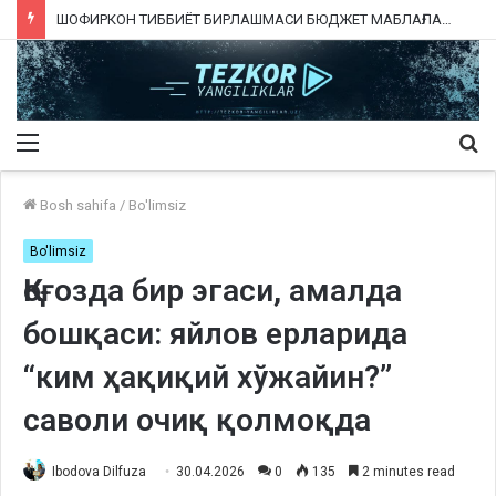
ШОФИРКОН ТИББИЁТ БИРЛАШМАСИ БЮДЖЕТ МАБЛАҒЛАРИНИ ТАЛОН-ТАРОЖ ҚИЛИНГАНИ РОСТМИ?
Menu
Qi
ka
Bosh sahifa
/
Bo'limsiz
Bo'limsiz
Қоғозда бир эгаси, амалда
бошқаси: яйлов ерларида
“ким ҳақиқий хўжайин?”
саволи очиқ қолмоқда
Ibodova Dilfuza
30.04.2026
0
135
2 minutes read