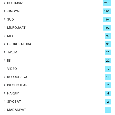
BO'LIMSIZ
218
JINOYAT
106
SUD
104
MUROJAAT
102
MIB
90
PROKURATURA
30
TA'LIM
23
IIB
22
VIDEO
12
KORRUPSIYA
10
ISLOHOTLAR
7
HARBIY
4
SIYOSAT
2
MADANIYAT
1