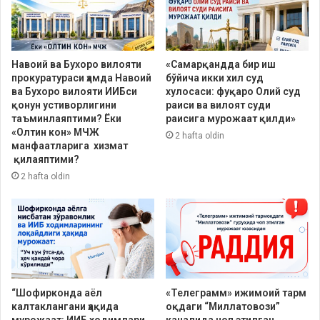
Навоий ва Бухоро вилояти
«Самарқандда бир иш
прокуратураси ҳамда Навоий
бўйича икки хил суд
ва Бухоро вилояти ИИБси
хулосаси: фуқаро Олий суд
қонун устиворлигини
раиси ва вилоят суди
таъминлаяптими? Ёки
раисига мурожаат қилди»
«Олтин кон» МЧЖ
2 hafta oldin
манфаатларига хизмат
қилаяптими?
2 hafta oldin
“Шофирконда аёл
«Телеграмм» ижимоий тарм
калтаклангани ҳақида
оқдаги “Миллатовози”
мурожаат: ИИБ ходимлари
каналида чоп этилган