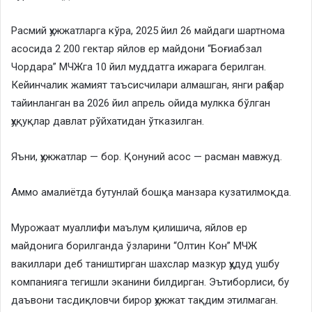
Расмий ҳужжатларга кўра, 2025 йил 26 майдаги шартнома
асосида 2 200 гектар яйлов ер майдони “Боғиабзал
Чордара” МЧЖга 10 йил муддатга ижарага берилган.
Кейинчалик жамият таъсисчилари алмашган, янги раҳбар
тайинланган ва 2026 йил апрель ойида мулкка бўлган
ҳуқуқлар давлат рўйхатидан ўтказилган.
Яъни, ҳужжатлар — бор. Қонуний асос — расман мавжуд.
Аммо амалиётда бутунлай бошқа манзара кузатилмоқда.
Мурожаат муаллифи маълум қилишича, яйлов ер
майдонига борилганда ўзларини “Олтин Кон” МЧЖ
вакиллари деб таништирган шахслар мазкур ҳудуд ушбу
компанияга тегишли эканини билдирган. Эътиборлиси, бу
даъвони тасдиқловчи бирор ҳужжат тақдим этилмаган.