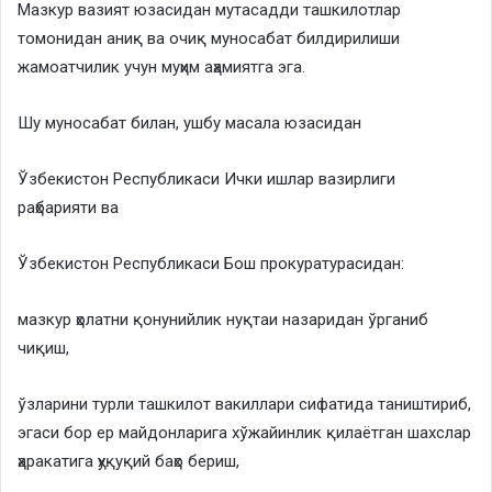
Мазкур вазият юзасидан мутасадди ташкилотлар
томонидан аниқ ва очиқ муносабат билдирилиши
жамоатчилик учун муҳим аҳамиятга эга.
Шу муносабат билан, ушбу масала юзасидан
Ўзбекистон Республикаси Ички ишлар вазирлиги
раҳбарияти ва
Ўзбекистон Республикаси Бош прокуратурасидан:
мазкур ҳолатни қонунийлик нуқтаи назаридан ўрганиб
чиқиш,
ўзларини турли ташкилот вакиллари сифатида таништириб,
эгаси бор ер майдонларига хўжайинлик қилаётган шахслар
ҳаракатига ҳуқуқий баҳо бериш,