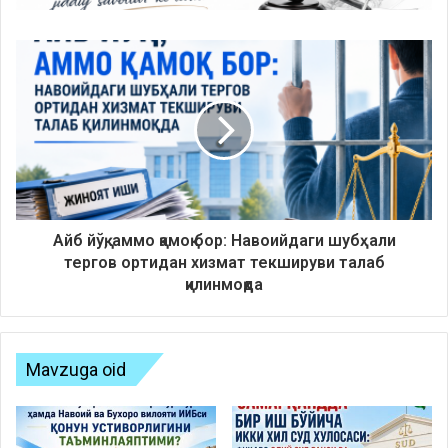
Айб йўқ, аммо қамоқ бор: Навоийдаги шубҳали
тергов ортидан хизмат текшируви талаб
қилинмоқда
Mavzuga oid