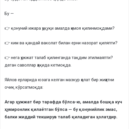
Бу —
👉 қонуний ижара ҳуқуқи амалда ҳимоя қилинмоқдами?
👉 ким ва қандай ваколат билан ерни назорат қиляпти?
👉 нега ҳужжат талаб қилинганда тақдим этилмаяпти?
деган саволлар ҳақида кетмоқда.
Яйлов ерларида юзага келган мазкур ҳолат бир жиҳатни
очиқ кўрсатмоқда:
Агар ҳужжат бир тарафда бўлса-ю, амалда бошқа куч
ҳукмронлик қилаётган бўлса — бу қонунийлик эмас,
балки жиддий текширув талаб қиладиган ҳолатдир.