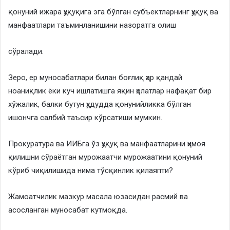
қонуний ижара ҳуқуқига эга бўлган субъектларнинг ҳуқуқ ва
манфаатлари таъминланишини назоратга олиш
сўралади.
Зеро, ер муносабатлари билан боғлиқ ҳар қандай
ноаниқлик ёки куч ишлатишга яқин ҳолатлар нафақат бир
хўжалик, балки бутун ҳудудда қонунийликка бўлган
ишончга салбий таъсир кўрсатиши мумкин.
Прокуратура ва ИИБга ўз ҳуқуқ ва манфаатларини ҳимоя
қилишни сўраётган мурожаатчи мурожаатини қонуний
кўриб чиқилишида нима тўсқинлик қилаяпти?
Жамоатчилик мазкур масала юзасидан расмий ва
асосланган муносабат кутмоқда.