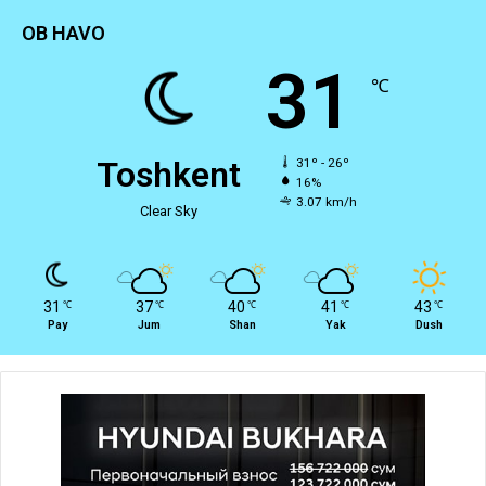
OB HAVO
31
℃
Toshkent
31º - 26º
16%
3.07 km/h
Clear Sky
31
37
40
41
43
℃
℃
℃
℃
℃
Pay
Jum
Shan
Yak
Dush