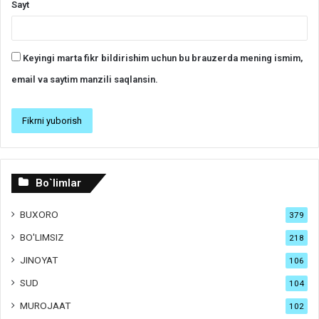
Sayt
Keyingi marta fikr bildirishim uchun bu brauzerda mening ismim,
email va saytim manzili saqlansin.
Bo`limlar
BUXORO
379
BO'LIMSIZ
218
JINOYAT
106
SUD
104
MUROJAAT
102