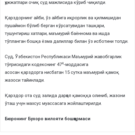
ҳужжатлари очиқ суд мажлисида кўриб чиқилди.
Қарздорнинг айби, ўз айбига иқрорлик ва қилмишидан
пушаймон бўлиб берган кўрсатувидан ташқари,
тушунтириш хатлари, маъмурий баённома ва ишда
тўпланган бошқа ёзма далиллар билан ўз исботини топди.
Суд, Ўзбекистон Республикаси Маъмурий жавобгарлик
4
тўғрисидаги кодекснинг 47
-моддасига
асосан қарздорга нисбатан 15 сутка маъмурий қамоқ
жазоси тайинлади.
Қарздор ота суд залида дарҳол қамоққа олиниб, жазони
ўташ учун махсус муассасага жойлаштирилди.
Бюронинг Бухоро вилояти бошқармаси