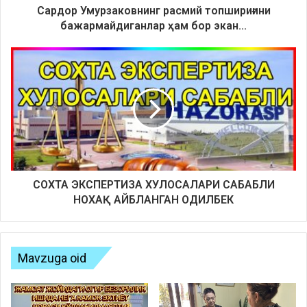
Сардор Умурзаковнинг расмий топшириғини
бажармайдиганлар ҳам бор экан...
СОХТА ЭКСПЕРТИЗА ХУЛОСАЛАРИ САБАБЛИ
НОХАҚ АЙБЛАНГАН ОДИЛБЕК
Mavzuga oid