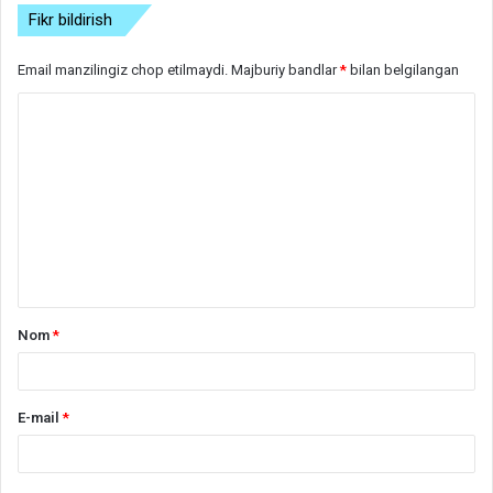
Fikr bildirish
Email manzilingiz chop etilmaydi.
Majburiy bandlar
*
bilan belgilangan
S
h
a
r
h
*
Nom
*
E-mail
*