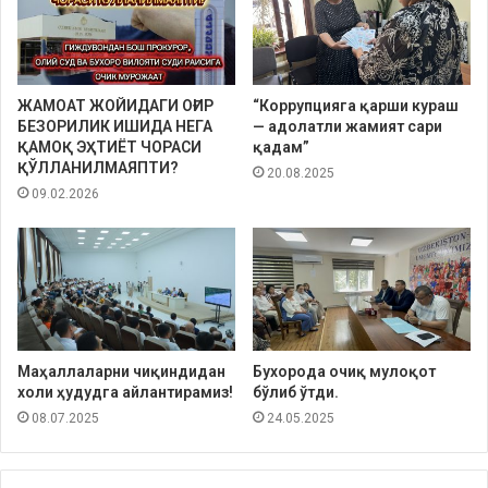
ЖАМОАТ ЖОЙИДАГИ ОҒИР
“Коррупцияга қарши кураш
БЕЗОРИЛИК ИШИДА НЕГА
— адолатли жамият сари
ҚАМОҚ ЭҲТИЁТ ЧОРАСИ
қадам”
ҚЎЛЛАНИЛМАЯПТИ?
20.08.2025
09.02.2026
Маҳаллаларни чиқиндидан
Бухорода очиқ мулоқот
холи ҳудудга айлантирамиз!
бўлиб ўтди.
08.07.2025
24.05.2025