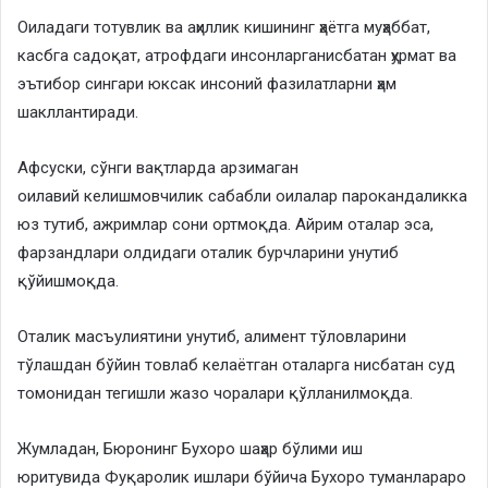
Оиладаги тотувлик ва аҳиллик кишининг ҳаётга муҳаббат,
касбга садоқат, атрофдаги инсонларганисбатан ҳурмат ва
эътибор сингари юксак инсоний фазилатларни ҳам
шакллантиради.
Афсуски, сўнги вақтларда арзимаган
оилавий келишмовчилик сабабли оилалар парокандаликка
юз тутиб, ажримлар сони ортмоқда. Айрим оталар эса,
фарзандлари олдидаги оталик бурчларини унутиб
қўйишмоқда.
Оталик масъулиятини унутиб, алимент тўловларини
тўлашдан бўйин товлаб келаётган оталарга нисбатан суд
томонидан тегишли жазо чоралари қўлланилмоқда.
Жумладан, Бюронинг Бухоро шаҳар бўлими иш
юритувида Фуқаролик ишлари бўйича Бухоро туманлараро