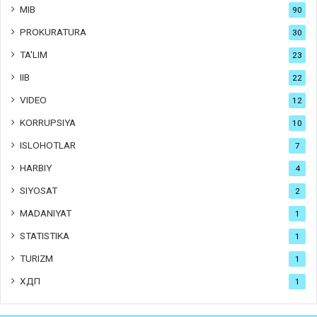
MIB
90
PROKURATURA
30
TA'LIM
23
IIB
22
VIDEO
12
KORRUPSIYA
10
ISLOHOTLAR
7
HARBIY
4
SIYOSAT
2
MADANIYAT
1
STATISTIKA
1
TURIZM
1
ХДП
1