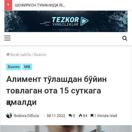
ШОФИРКОН ТУМАНИДА ЯШОВЧИ АБДУЛЛАЕВ ЭРКИНГА КИМ ҚОНУНИЙ ЧОРА КЎРАДИ?
Menu
Qi
ka
Bosh sahifa
/
Buxoro
Buxoro
MIB
Алимент
тўлашдан бўйин
товлаган
ота 1
5 суткага
қамалди
Ibodova Dilfuza
08.11.2022
0
84
1 minute read