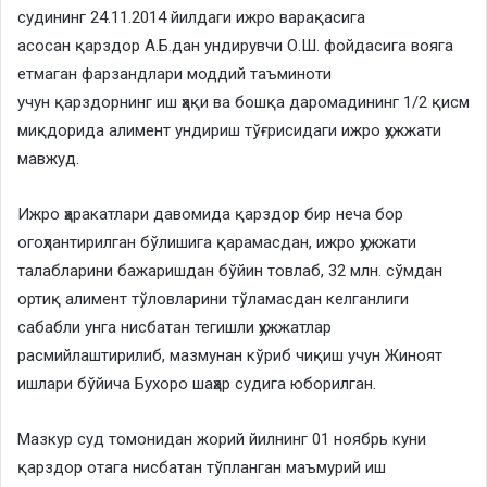
судининг 24.11.2014 йилдаги ижро варақасига
асосан қарздор А.Б.дан ундирувчи О.Ш. фойдасига вояга
етмаган фарзандлари моддий таъминоти
учун қарздорнинг иш ҳақи ва бошқа даромадининг 1/2 қисм
миқдорида алимент ундириш тўғрисидаги ижро ҳужжати
мавжуд.
Ижро ҳаракатлари давомида қарздор бир неча бор
огоҳлантирилган бўлишига қарамасдан, ижро ҳужжати
талабларини бажаришдан бўйин товлаб, 32 млн. сўмдан
ортиқ алимент тўловларини тўламасдан келганлиги
сабабли унга нисбатан тегишли ҳужжатлар
расмийлаштирилиб, мазмунан кўриб чиқиш учун Жиноят
ишлари бўйича Бухоро шаҳар судига юборилган.
Мазкур суд томонидан жорий йилнинг 01 ноябрь куни
қарздор отага нисбатан тўпланган маъмурий иш