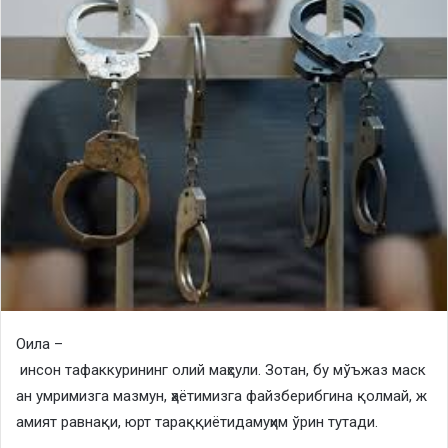
Оила –
инсон тафаккурининг олий маҳсули. Зотан, бу мўъжаз маск
ан умримизга мазмун, ҳаётимизга файзберибгина қолмай, ж
амият равнақи, юрт тараққиётидамуҳим ўрин тутади.