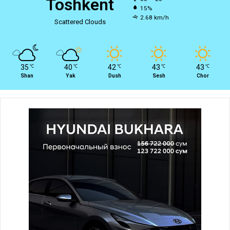
Toshkent
15%
2.68 km/h
Scattered Clouds
35
40
42
43
43
℃
℃
℃
℃
℃
Shan
Yak
Dush
Sesh
Chor