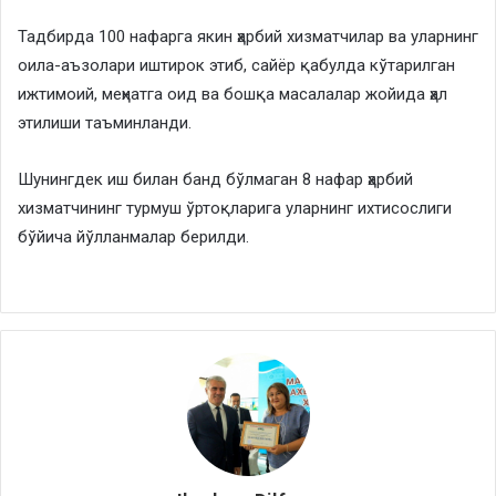
Тадбирда 100 нафарга якин ҳарбий хизматчилар ва уларнинг
оила-аъзолари иштирок этиб, сайёр қабулда кўтарилган
ижтимоий, меҳнатга оид ва бошқа масалалар жойида ҳал
этилиши таъминланди.
Шунингдек иш билан банд бўлмаган 8 нафар ҳарбий
хизматчининг турмуш ўртоқларига уларнинг ихтисослиги
бўйича йўлланмалар берилди.