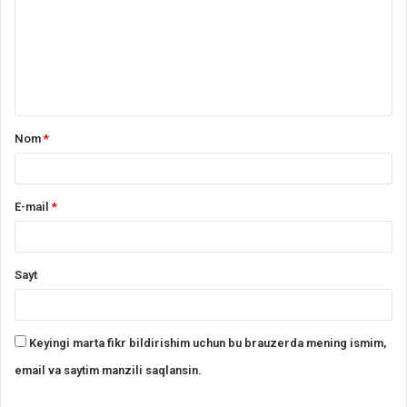
a
r
h
*
Nom
*
E-mail
*
Sayt
Keyingi marta fikr bildirishim uchun bu brauzerda mening ismim,
email va saytim manzili saqlansin.