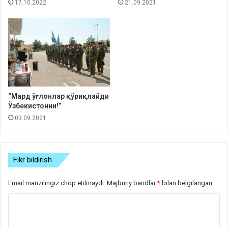
17.10.2022
21.09.2021
“Мард ўғлонлар қўриқлайди
Ўзбекистонни!”
03.09.2021
Fikr bildirish
Email manzilingiz chop etilmaydi.
Majburiy bandlar
*
bilan belgilangan
S
h