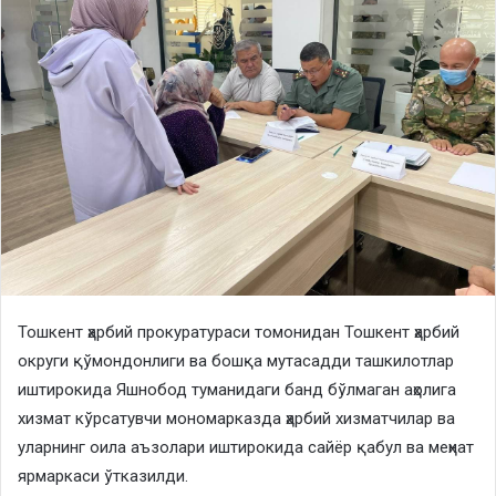
Тошкент ҳарбий прокуратураси томонидан Тошкент ҳарбий
округи қўмондонлиги ва бошқа мутасадди ташкилотлар
иштирокида Яшнобод туманидаги банд бўлмаган аҳолига
хизмат кўрсатувчи мономарказда ҳарбий хизматчилар ва
уларнинг оила аъзолари иштирокида сайёр қабул ва меҳнат
ярмаркаси ўтказилди.