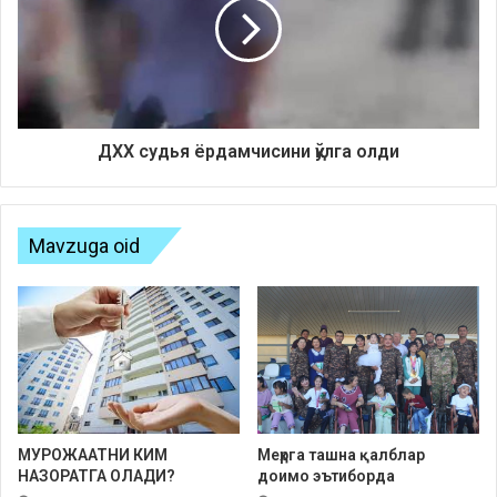
ДХХ судья ёрдамчисини қўлга олди
Mavzuga oid
МУРОЖААТНИ КИМ
Меҳрга ташна қалблар
НАЗОРАТГА ОЛАДИ?
доимо эътиборда