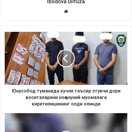
Ibodova Dilfuza
Website
Юнусобод туманида кучли таъсир этувчи дори
воситаларини ноқонуний муомалага
киритилишининг олди олинди