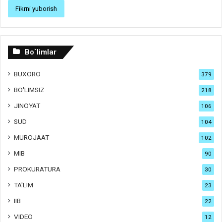
Bo`limlar
BUXORO
379
BO'LIMSIZ
218
JINOYAT
106
SUD
104
MUROJAAT
102
MIB
90
PROKURATURA
30
TA'LIM
23
IIB
22
VIDEO
12