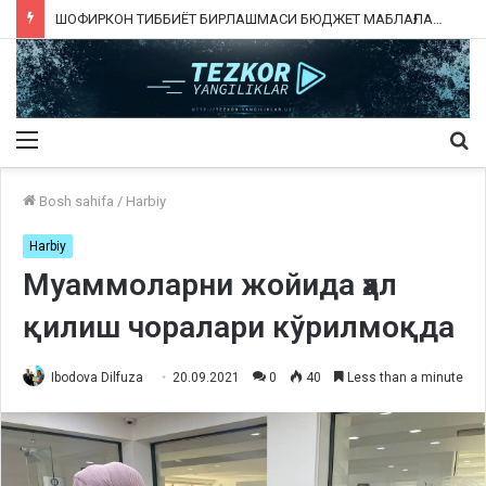
ШОФИРКОН ТИББИЁТ БИРЛАШМАСИ БЮДЖЕТ МАБЛАҒЛАРИНИ ТАЛОН-ТАРОЖ ҚИЛИНГАНИ РОСТМИ?
Menu
Qi
ka
Bosh sahifa
/
Harbiy
Harbiy
Муаммоларни жойида ҳал
қилиш чоралари кўрилмоқда
Ibodova Dilfuza
20.09.2021
0
40
Less than a minute