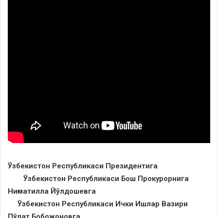
Ўзбекистон Республикаси Президентига
Ўзбекистон Республикаси Бош Прокурорнига
Ниғматилла Йўлдошевга
Ўзбекистон Республикаси Ички Ишлар Вазири
Пўлат Бобожоновга