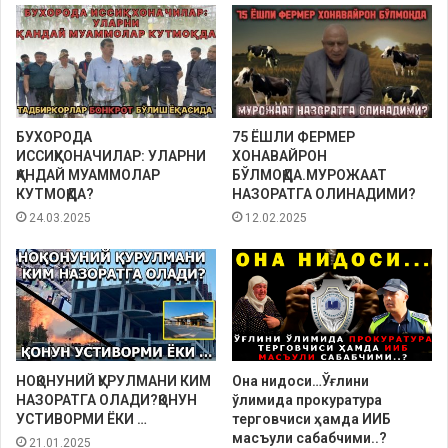
БУХОРОДА
75 ЁШЛИ ФЕРМЕР
ИССИҚХОНАЧИЛАР: УЛАРНИ
ХОНАВАЙРОН
ҚАНДАЙ МУАММОЛАР
БЎЛМОҚДА.МУРОЖААТ
КУТМОҚДА?
НАЗОРАТГА ОЛИНАДИМИ?
24.03.2025
12.02.2025
НОҚОНУНИЙ ҚУРУЛМАНИ КИМ
Она нидоси…Ўғлини
НАЗОРАТГА ОЛАДИ?ҚОНУН
ўлимида прокуратура
УСТИВОРМИ ЁКИ …
терговчиси ҳамда ИИБ
масъули сабабчими..?
21.01.2025