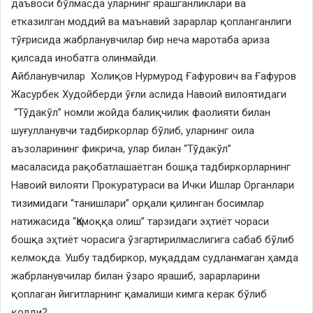
даъвоси бўлмасда уларнинг ярашганликлари ва
етказилган моддий ва маънавий зарарлар қопланганлиги
тўғрисида жабрланувчилар бир неча маротаба ариза
қилсада инобатга олинмайди.
​Айбланувчилар Холиқов Нурмурод Ғафурович ва Ғафуров
Жасурбек Худойберди ўғли аслида Навоий вилоятидаги
“Тўдакўл” номли жойда балиқчилик фаолияти билан
шуғулланувчи тадбиркорлар бўлиб, уларнинг оила
аъзоларининг фикрича, улар билан “Тўдакўл”
масаласида рақобатлашаётган бошқа тадбиркорларнинг
Навоий вилояти Прокуратураси ва Ички Ишлар Органлари
тизимидаги “танишлари” орқали қилинган босимлар
натижасида “Қамоққа олиш” тарзидаги эҳтиёт чораси
бошқа эҳтиёт чорасига ўзгартирилмаслигига сабаб бўлиб
келмоқда. Ушбу тадбиркор, муқаддам судланмаган ҳамда
жабрланувчилар билан ўзаро ярашиб, зарарларини
қоплаган йигитларнинг қамалиши кимга керак бўлиб
қолди?