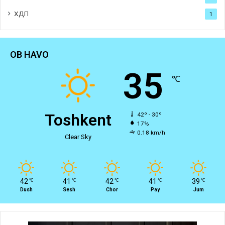
ХДП
1
OB HAVO
35
℃
Toshkent
42º - 30º
17%
0.18 km/h
Clear Sky
42
41
42
41
39
℃
℃
℃
℃
℃
Dush
Sesh
Chor
Pay
Jum