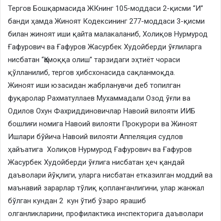
Тергов Бошқармасида ЖКнинг 105-моддаси 2-қисми “И”
банди ҳамда Жиноят Кодексининг 277-моддаси 3-қисми
билан жиноят иши қайта малакаланиб, Холиқов Нурмурод
Ғафурович ва Ғафуров Жасурбек Худойберди ўғлиларга
нисбатан “Қамоққа олиш” тарзидаги эҳтиёт чораси
қўлланилиб, тергов ҳибсхонасида сақланмоқда.
​Жиноят иши юзасидан жабрланувчи деб топилган
фуқаролар Рахматуллаев Мухаммадали Озод ўғли ва
Одилов Охун Фахриддиновичлар Навоий вилояти ИИБ
бошлиғи номига Навоий вилояти Прокурори ва Жиноят
Ишлари бўйича Навоий вилояти Аппеляция судлов
ҳайъатига Холиқов Нурмурод Ғафурович ва Ғафуров
Жасурбек Худойберди ўғлига нисбатан ҳеч қандай
даъволари йўқлиги, уларга нисбатан етказилган моддий ва
маънавий зарарлар тўлиқ қопланганлигини, улар жанжал
бўлган кундан 2 кун ўтиб ўзаро ярашиб
олганликларини, профилактика инспекторига даъволари