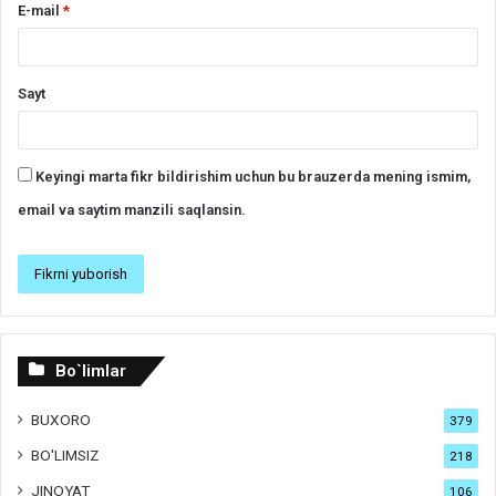
E-mail
*
Sayt
Keyingi marta fikr bildirishim uchun bu brauzerda mening ismim,
email va saytim manzili saqlansin.
Bo`limlar
BUXORO
379
BO'LIMSIZ
218
JINOYAT
106