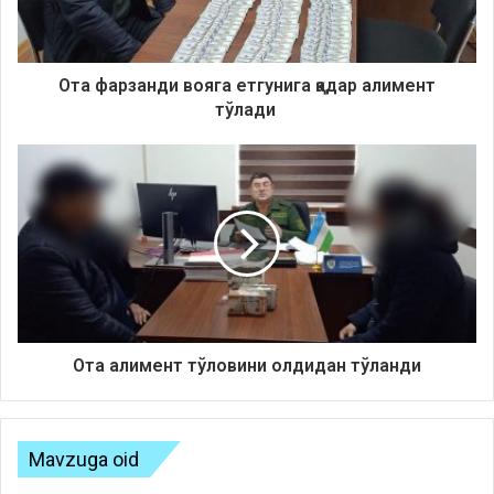
О
та
фарзанди
вояга етгунига қадар
алимент
тўлади
Ота а
лимент
тўлов
ини
олдидан тўланди
Mavzuga oid