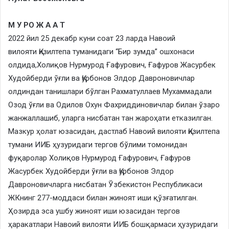
М У РО Ж А А Т
2022 йил 25 декабр куни соат 23 ларда Навоий
вилояти Қизилтепа туманидаги “Бир зумда” ошхонаси
олдида,Холиқов Нурмурод Ғафурович, Ғафуров Жасурбек
Худойберди ўғли ва Қурбонов Элдор Давроновичлар
олдиндан танишлари бўлган Рахматуллаев Мухаммадали
Озод ўғли ва Одилов Охун Фахриддиновичлар билан ўзаро
жанжаллашиб, уларга нисбатан тан жароҳати етказилган.
​Мазкур ҳолат юзасидан, дастлаб Навоий вилояти Қизилтепа
тумани ИИБ ҳузуридаги тергов бўлими томонидан
фуқаролар Холиқов Нурмурод Ғафурович, Ғафуров
Жасурбек Худойберди ўғли ва Қурбонов Элдор
Давроновичларга нисбатан Ўзбекистон Республикаси
ЖКнинг 277-моддаси билан жиноят иши қўзғатилган.
Ҳозирда эса ушбу жиноят иши юзасидан тергов
ҳаракатлари Навоий вилояти ИИБ бошқармаси ҳузуридаги