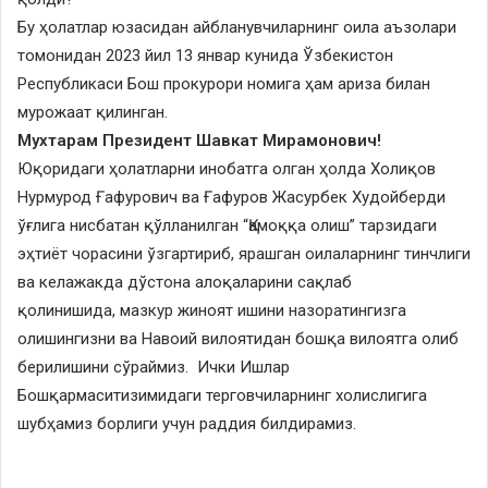
​Бу ҳолатлар юзасидан айбланувчиларнинг оила аъзолари
томонидан 2023 йил 13 январ кунида Ўзбекистон
Республикаси Бош прокурори номига ҳам ариза билан
мурожаат қилинган.
Мухтарам Президент Шавкат Мирамонович!
Юқоридаги ҳолатларни инобатга олган ҳолда Холиқов
Нурмурод Ғафурович ва Ғафуров Жасурбек Худойберди
ўғлига нисбатан қўлланилган “Қамоққа олиш” тарзидаги
эҳтиёт чорасини ўзгартириб, ярашган оилаларнинг тинчлиги
ва келажакда дўстона алоқаларини сақлаб
қолинишида, мазкур жиноят ишини назоратингизга
олишингизни ва Навоий вилоятидан бошқа вилоятга олиб
берилишини сўраймиз. Ички Ишлар
Бошқармаситизимидаги терговчиларнинг холислигига
шубҳамиз борлиги учун раддия билдирамиз.