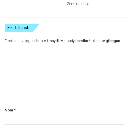
16.12.2024
Fikr bildirish
Email manzilingiz chop etilmaydi.
Majburiy bandlar
*
bilan belgilangan
S
h
a
r
h
*
Nom
*