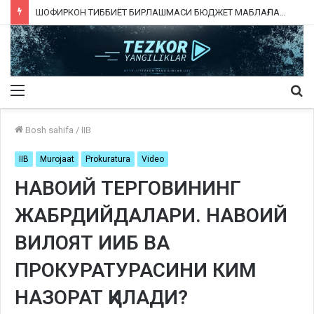
ШОФИРКОН ТИББИЁТ БИРЛАШМАСИ БЮДЖЕТ МАБЛАҒЛАРИНИ ТАЛОН-ТАРОЖ ҚИЛИНГАНИ РОСТМИ?
Menu
Qi
ka
Bosh sahifa
/
IIB
IIB
Murojaat
Prokuratura
Video
НАВОИЙ ТЕРГОВИНИНГ
ЖАБРДИЙДАЛАРИ. НАВОИЙ
ВИЛОЯТ ИИБ ВА
ПРОКУРАТУРАСИНИ КИМ
НАЗОРАТ ҚИЛАДИ?