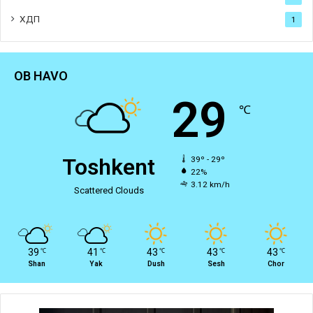
ХДП
1
OB HAVO
29
℃
Toshkent
39º - 29º
22%
3.12 km/h
Scattered Clouds
39
41
43
43
43
℃
℃
℃
℃
℃
Shan
Yak
Dush
Sesh
Chor