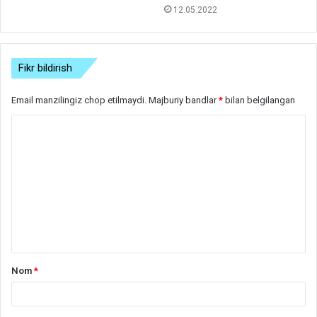
12.05.2022
Fikr bildirish
Email manzilingiz chop etilmaydi.
Majburiy bandlar
*
bilan belgilangan
S
h
a
r
h
*
Nom
*