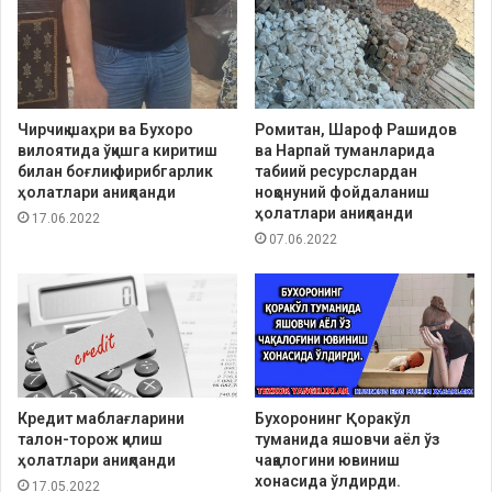
Чирчиқ шаҳри ва Бухоро
Ромитан, Шароф Рашидов
вилоятида ўқишга киритиш
ва Нарпай туманларида
билан боғлиқ фирибгарлик
табиий ресурслардан
ҳолатлари аниқланди
ноқонуний фойдаланиш
ҳолатлари аниқланди
17.06.2022
07.06.2022
Кредит маблағларини
Бухоронинг Қоракўл
талон-торож қилиш
туманида яшовчи аёл ўз
ҳолатлари аниқланди
чақалогини ювиниш
хонасида ўлдирди.
17.05.2022