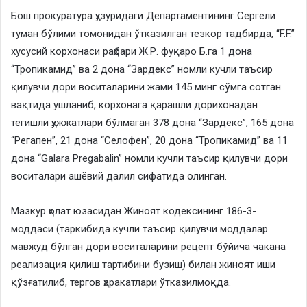
Бош прокуратура ҳузуридаги Департаментининг Сергели
туман бўлими томонидан ўтказилган тезкор тадбирда, “F.F.”
хусусий корхонаси раҳбари Ж.Р. фуқаро Б.га 1 дона
“Тропикамид” ва 2 дона “Зардекс” номли кучли таъсир
қилувчи дори воситаларини жами 145 минг сўмга сотган
вақтида ушланиб, корхонага қарашли дорихонадан
тегишли ҳужжатлари бўлмаган 378 дона “Зардекс”, 165 дона
“Регапен”, 21 дона “Селофен”, 20 дона “Тропикамид” ва 11
дона “Galara Pregabalin” номли кучли таъсир қилувчи дори
воситалари ашёвий далил сифатида олинган.
Мазкур ҳолат юзасидан Жиноят кодексининг 186-3-
моддаси (таркибида кучли таъсир қилувчи моддалар
мавжуд бўлган дори воситаларини рецепт бўйича чакана
реализация қилиш тартибини бузиш) билан жиноят иши
қўзғатилиб, тергов ҳаракатлари ўтказилмоқда.