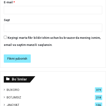
E-mail
*
Sayt
Keyingi marta fikr bildirishim uchun bu brauzerda mening ismim,
email va saytim manzili saqlansin.
Bo`limlar
BUXORO
379
BO'LIMSIZ
218
JINOYAT
106