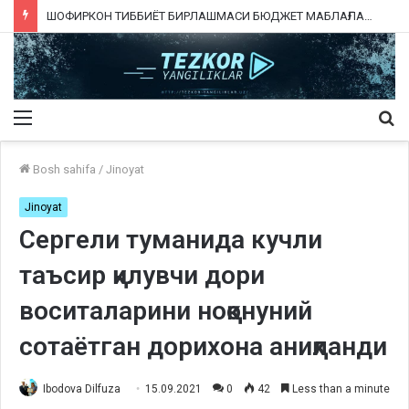
ШОФИРКОН ТИББИЁТ БИРЛАШМАСИ БЮДЖЕТ МАБЛАҒЛАРИНИ ТАЛОН-ТАРОЖ ҚИЛИНГАНИ РОСТМИ?
Menu
Qi
ka
Bosh sahifa
/
Jinoyat
Jinoyat
Сергели туманида кучли
таъсир қилувчи дори
воситаларини ноқонуний
сотаётган дорихона аниқланди
Ibodova Dilfuza
15.09.2021
0
42
Less than a minute