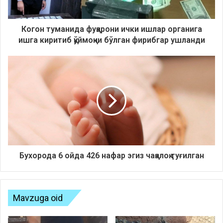
Когон туманида фуқарони ички ишлар органига
ишга киритиб қўймоқчи бўлган фирибгар ушланди
Бухорода 6 ойда 426 нафар эгиз чақалоқ туғилган
Mavzuga oid