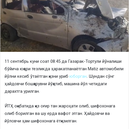
11 сентябрь куни соат 08:45 да Газарак-Тортули йўналиши
бўйича юқори тезликда ҳаракатланаётган Matiz автомобили
йўлни кесиб ўтаётган қизни уриб
юборган
. Шундан сўнг
ҳайдовчи бошқарувни йўқотиб, машина йўл четидаги
дарахтга урилган.
ЙТҲ оқибатида қиз оғир тан жароҳати олиб, шифохонага
олиб борилган ва шу ерда вафот этган. Ҳайдовчи ва
йўловчи ҳам шифохонага ётқизилган.