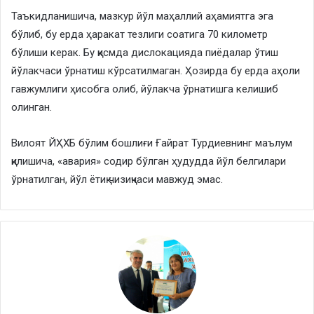
Таъкидланишича, мазкур йўл маҳаллий аҳамиятга эга
бўлиб, бу ерда ҳаракат тезлиги соатига 70 километр
бўлиши керак. Бу қисмда дислокацияда пиёдалар ўтиш
йўлакчаси ўрнатиш кўрсатилмаган. Ҳозирда бу ерда аҳоли
гавжумлиги ҳисобга олиб, йўлакча ўрнатишга келишиб
олинган.
Вилоят ЙҲХБ бўлим бошлиғи Ғайрат Турдиевнинг маълум
қилишича, «авария» содир бўлган ҳудудда йўл белгилари
ўрнатилган, йўл ётиқ чизиқчаси мавжуд эмас.