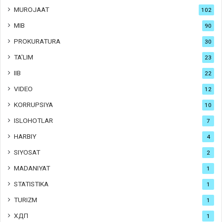
MUROJAAT
102
MIB
90
PROKURATURA
30
TA'LIM
23
IIB
22
VIDEO
12
KORRUPSIYA
10
ISLOHOTLAR
7
HARBIY
4
SIYOSAT
2
MADANIYAT
1
STATISTIKA
1
TURIZM
1
ХДП
1