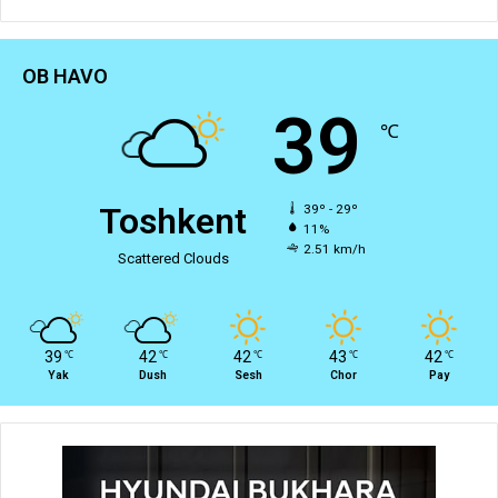
OB HAVO
39
℃
Toshkent
39º - 29º
11%
2.51 km/h
Scattered Clouds
39
42
42
43
42
℃
℃
℃
℃
℃
Yak
Dush
Sesh
Chor
Pay