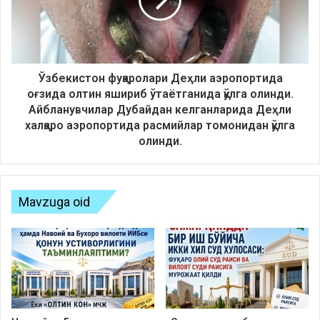
Ўзбекистон фуқаролари Деҳли аэропортида
оғзида олтин яшириб ўтаётганида қўлга олинди.
Aйбланувчилар Дубайдан келганларида Деҳли
халқаро аэропортида расмийлар томонидан қўлга
олинди.
Mavzuga oid