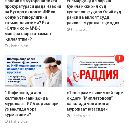
Навоий ва Бухоро вилояти
«Самарқандда бир иш
прокуратураси ҳамда Навоий
бўйича икки хил суд
ва Бухоро вилояти ИИБси
хулосаси: фуқаро Олий суд
қонун устиворлигини
раиси ва вилоят суди
таъминлаяптими? Ёки
раисига мурожаат қилди»
«Олтин кон» МЧЖ
3 hafta oldin
манфаатларига хизмат
қилаяптими?
2 hafta oldin
“Шофирконда аёл
«Телеграмм» ижимоий тарм
калтаклангани ҳақида
оқдаги “Миллатовози”
мурожаат: ИИБ ходимлари
каналида чоп этилган
ўз вақтида чора
мурожаат юзасидан
кўрмаганми?
3 hafta oldin
3 hafta oldin