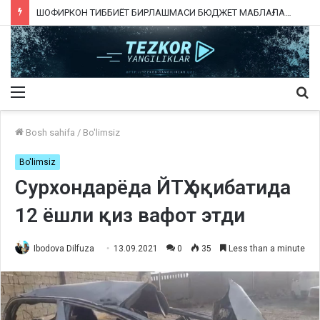
ШОФИРКОН ТИББИЁТ БИРЛАШМАСИ БЮДЖЕТ МАБЛАҒЛАРИНИ ТАЛОН-ТАРОЖ ҚИЛИНГАНИ РОСТМИ?
Menu
Qi
ka
Bosh sahifa
/
Bo'limsiz
Bo'limsiz
Сурхондарёда ЙТҲ оқибатида
12 ёшли қиз вафот этди
Ibodova Dilfuza
13.09.2021
0
35
Less than a minute