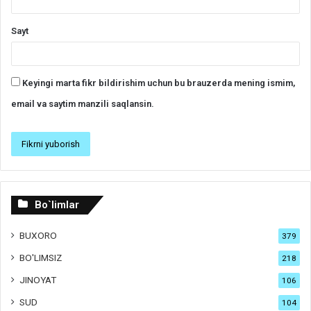
Sayt
Keyingi marta fikr bildirishim uchun bu brauzerda mening ismim,
email va saytim manzili saqlansin.
Bo`limlar
BUXORO
379
BO'LIMSIZ
218
JINOYAT
106
SUD
104