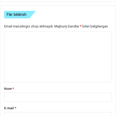
Fikr bildirish
Email manzilingiz chop etilmaydi.
Majburiy bandlar
*
bilan belgilangan
S
h
a
r
h
*
Nom
*
E-mail
*