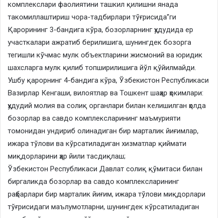
комплекслари фаолиятини ташкил қилишни янада
такомиллаштириш чора-тадбирлари тўғрисида”ги
Қарорининг 3-бандига кўра, бозорларнинг ҳудудида ер
участкалари ажратиб берилишига, шунингдек бозорга
тегишли кўчмас мулк объектларини жисмоний ва юридик
шахсларга мулк қилиб топширилишига йўл қўйилмайди.
Ушбу қарорнинг 4-бандига кўра, Ўзбекистон Республикаси
Вазирлар Кенгаши, вилоятлар ва Тошкент шаҳар ҳокимлари:
ҳудудий молия ва солиқ органлари билан келишилган ҳолда
бозорлар ва савдо комплексларининг маъмурияти
томонидан ундириб олинадиган бир марталик йиғимлар,
ижара тўлови ва кўрсатиладиган хизматлар қиймати
миқдорларини ҳар йили тасдиқлаш;
Ўзбекистон Республикаси Давлат солиқ қўмитаси билан
биргаликда бозорлар ва савдо комплексларининг
раҳбарлари бир марталик йиғим, ижара тўлови миқдорлари
тўғрисидаги маълумотларни, шунингдек кўрсатиладиган