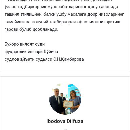
ўзаро тадбиркорлик муносабатларининг қонун асосида
ташкил этилишини, балки ушбу масалага доир низоларнинг
камайиши ва қонуний тадбиркорлик фаолиятини юритиш
гарови бўлиб ҳисобланади.
Бухоро вилоят суди
фуқаролик ишлари бўйича
судлов ҳайъати судьяси С.Н.Қамбарова
Ibodova Dilfuza