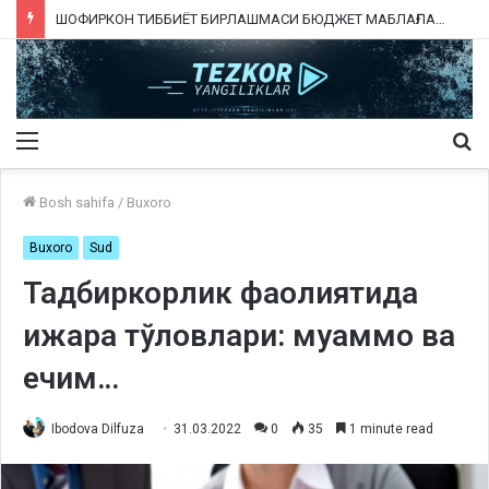
ШОФИРКОН ТИББИЁТ БИРЛАШМАСИ БЮДЖЕТ МАБЛАҒЛАРИНИ ТАЛОН-ТАРОЖ ҚИЛИНГАНИ РОСТМИ?
Menu
Qi
ka
Bosh sahifa
/
Buxoro
Buxoro
Sud
Тадбиркорлик фаолиятида
ижара тўловлари: муаммо ва
ечим…
Ibodova Dilfuza
31.03.2022
0
35
1 minute read