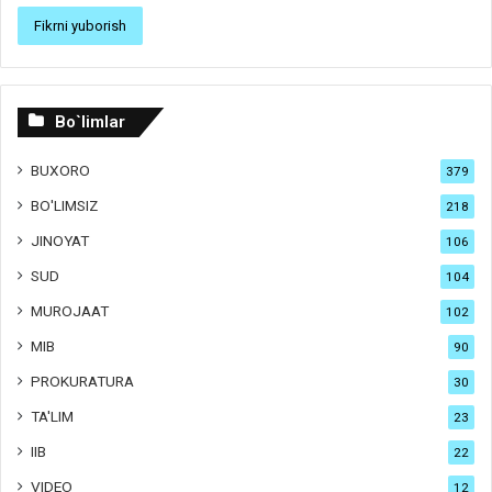
Bo`limlar
BUXORO
379
BO'LIMSIZ
218
JINOYAT
106
SUD
104
MUROJAAT
102
MIB
90
PROKURATURA
30
TA'LIM
23
IIB
22
VIDEO
12