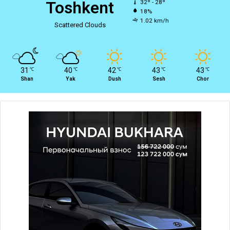
Toshkent
32º - 28º
18%
1.02 km/h
Scattered Clouds
31
40
42
43
43
℃
℃
℃
℃
℃
Shan
Yak
Dush
Sesh
Chor