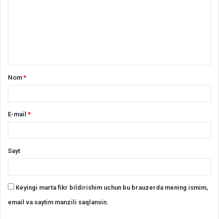
a
r
h
*
Nom
*
E-mail
*
Sayt
Keyingi marta fikr bildirishim uchun bu brauzerda mening ismim,
email va saytim manzili saqlansin.