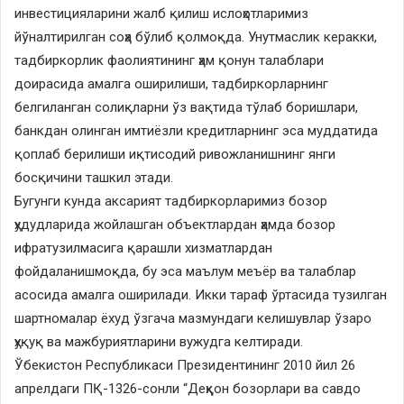
инвестицияларини жалб қилиш ислоҳотларимиз
йўналтирилган соҳа бўлиб қолмоқда. Унутмаслик керакки,
тадбиркорлик фаолиятининг ҳам қонун талаблари
доирасида амалга оширилиши, тадбиркорларнинг
белгиланган солиқларни ўз вақтида тўлаб боришлари,
банкдан олинган имтиёзли кредитларнинг эса муддатида
қоплаб берилиши иқтисодий ривожланишнинг янги
босқичини ташкил этади.
Бугунги кунда аксарият тадбиркорларимиз бозор
ҳудудларида жойлашган объектлардан ҳамда бозор
ифратузилмасига қарашли хизматлардан
фойдаланишмоқда, бу эса маълум меъёр ва талаблар
асосида амалга оширилади. Икки тараф ўртасида тузилган
шартномалар ёхуд ўзгача мазмундаги келишувлар ўзаро
ҳуқуқ ва мажбуриятларини вужудга келтиради.
Ўбекистон Республикаси Президентининг 2010 йил 26
апрелдаги ПҚ-1326-сонли “Деҳқон бозорлари ва савдо