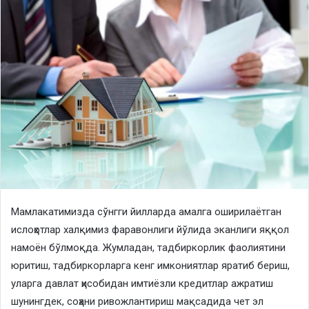
Мамлакатимизда сўнгги йилларда амалга оширилаётган
ислоҳотлар халқимиз фаравонлиги йўлида эканлиги яққол
намоён бўлмоқда. Жумладан, тадбиркорлик фаолиятини
юритиш, тадбиркорларга кенг имкониятлар яратиб бериш,
уларга давлат ҳисобидан имтиёзли кредитлар ажратиш
шунингдек, соҳани ривожлантириш мақсадида чет эл