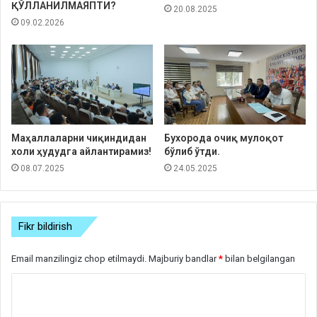
ҚЎЛЛАНИЛМАЯПТИ?
20.08.2025
09.02.2026
Маҳаллаларни чиқиндидан
Бухорода очиқ мулоқот
холи ҳудудга айлантирамиз!
бўлиб ўтди.
08.07.2025
24.05.2025
Fikr bildirish
Email manzilingiz chop etilmaydi.
Majburiy bandlar
*
bilan belgilangan
S
h