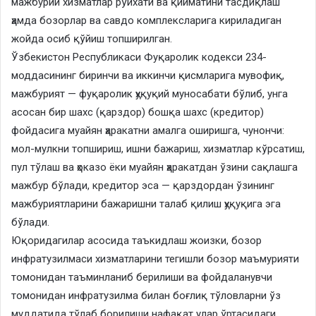
мажбурий хизматлар рўйхати ва қийматини тасдиқлаш
ҳамда бозорлар ва савдо комплексларига кириладиган
жойда осиб қўйиш топширилган.
Ўзбекистон Республикаси Фуқаролик кодекси 234-
моддасининг биринчи ва иккинчи қисмларига мувофиқ,
мажбурият — фуқаролик ҳуқуқий муносабати бўлиб, унга
асосан бир шахс (қарздор) бошқа шахс (кредитор)
фойдасига муайян ҳаракатни амалга оширишга, чунончи:
мол-мулкни топшириш, ишни бажариш, хизматлар кўрсатиш,
пул тўлаш ва ҳоказо ёки муайян ҳаракатдан ўзини сақлашга
мажбур бўлади, кредитор эса — қарздордан ўзининг
мажбуриятларини бажаришни талаб қилиш ҳуқуқига эга
бўлади.
Юқоридагилар асосида таъкидлаш жоизки, бозор
инфратузилмаси хизматларини тегишли бозор маъмурияти
томонидан таъминланиб берилиши ва фойдаланувчи
томонидан инфратузилма билан боғлиқ тўловларни ўз
муддатида тўлаб борилиши нафақат улар ўртасидаги