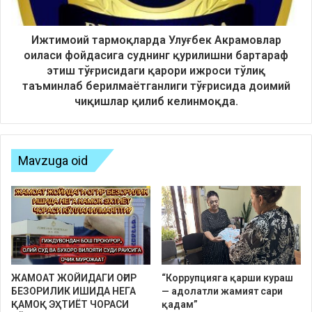
Ижтимоий тармоқларда Улуғбек Акрамовлар
оиласи фойдасига суднинг қурилишни бартараф
этиш тўғрисидаги қарори ижроси тўлиқ
таъминлаб берилмаётганлиги тўғрисида доимий
чиқишлар қилиб келинмоқда.
Mavzuga oid
ЖАМОАТ ЖОЙИДАГИ ОҒИР
“Коррупцияга қарши кураш
БЕЗОРИЛИК ИШИДА НЕГА
— адолатли жамият сари
ҚАМОҚ ЭҲТИЁТ ЧОРАСИ
қадам”