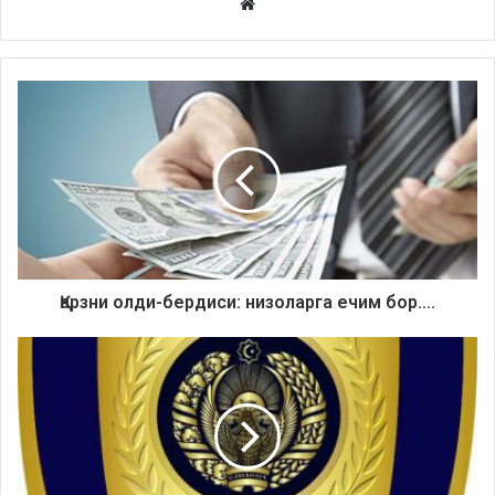
Website
Қарзни олди-бердиси: низоларга ечим бор….