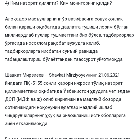
4) Ким назорат қиляпти? Ким мониторинг қилди?
Алоқадор масъулларнинг ўз вазифасига совуққонлик
билан қараши оқибатида давлатга тушиши лозим бўлган
миллиардлаб пуллар тушмаётгани бир бўлса, тадбиркорлар
ўртасида носоғлом рақобат вужудга келиб,
тадбиркорларга нисбатан сунъий равишда
табақалаштириш бўлаётгандек таассурот уйғотмоқда.
Шавкат Мирзиёев – Shavkat Mirziyoyevнинг 21.06.2021
йилдаги ПҚ-5155 сонли қарори ижроси тўлиқ назорат
қилинмаётгани оқибатида Ўзбекистон ҳудудига чет элдан
ДСП (МДФ ва ҳ.к) олиб кирилиши ва маҳаллий бозорда
сотилишидаги ноқонуний ҳолатлар маҳаллий ишлаб
чиқарувчиларнинг ҳуқуқ ва ривожланиш истиқболларига
зиён етказилмоқда.