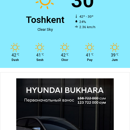
30
Toshkent
42º - 30º
24%
2.36 km/h
Clear Sky
42
41
42
41
39
℃
℃
℃
℃
℃
Dush
Sesh
Chor
Pay
Jum