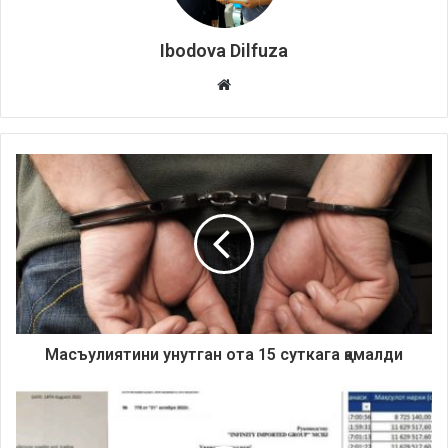
Ibodova Dilfuza
Website
Масъулиятини унутган ота
15 суткага қамалди