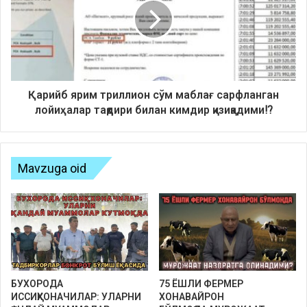
Қарийб ярим триллион сўм маблағ сарфланган
лойиҳалар тақдири билан кимдир қизиқадими⁉️
Mavzuga oid
БУХОРОДА
75 ЁШЛИ ФЕРМЕР
ИССИҚХОНАЧИЛАР: УЛАРНИ
ХОНАВАЙРОН