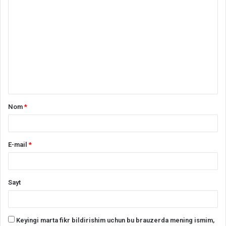
S
h
a
r
h
*
Nom
*
E-mail
*
Sayt
Keyingi marta fikr bildirishim uchun bu brauzerda mening ismim,