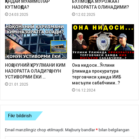
ҚАНДАЙ МУАММОЛАР
БЎЛМОҚДА.МУРОЖААТ
КУТМОҚДА?
НАЗОРАТГА ОЛИНАДИМИ?
24.03.2025
12.02.2025
НОҚОНУНИЙ ҚУРУЛМАНИ КИМ
Она нидоси…Ўғлини
НАЗОРАТГА ОЛАДИ?ҚОНУН
ўлимида прокуратура
УСТИВОРМИ ЁКИ …
терговчиси ҳамда ИИБ
масъули сабабчими..?
21.01.2025
16.12.2024
Fikr bildirish
Email manzilingiz chop etilmaydi.
Majburiy bandlar
*
bilan belgilangan