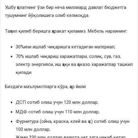
Ушбу ҳолатнинг ўзи бир неча миллиард давлат бюджетга
тушумнинг йўқолишига олиб келмоқда.
Таҳлил қилиб беришга ҳаракат қиламиз. Мебель нархининг:
30%ини ишлаб чиқаришга кетадиган материал;
70% ишлаб чиқариш харажатлари, солиқ, сув, газ,
электр энергияси, иш ҳақи ва ҳоказо харажатлар ташкил
қилади.
Биздаги маълумотларга кўра, ҳар йили:
ДСП сотиб олиш учун 120 млн доллар;
МДФ сотиб олиш учун 110 млн доллар;
Фурнитура (ойна, краска, клей ва ҳ.к) сотиб олиш учун
100 млн доллар;
Жами 330 млн доллар валюта чет элга чиқиб кетар