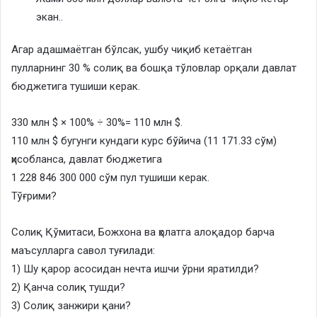
экан..
Агар адашмаётган бўлсак, ушбу чиқиб кетаётган
пулларнинг 30 % солиқ ва бошқа тўловлар орқали давлат
бюджетига тушиши керак.
330 млн $ × 100% ÷ 30%= 110 млн $.
110 млн $ бугунги кундаги курс бўйича (11 171.33 сўм)
ҳисобланса, давлат бюджетига
1 228 846 300 000 сўм пул тушиши керак.
Тўғрими?
Солиқ Қўмитаси, Божхона ва ҳолатга алоқадор барча
маъсулларга савол туғилади:
1) Шу қарор асосидан нечта ишчи ўрни яратилди?
2) Қанча солиқ тушди?
3) Солиқ занжири қани?