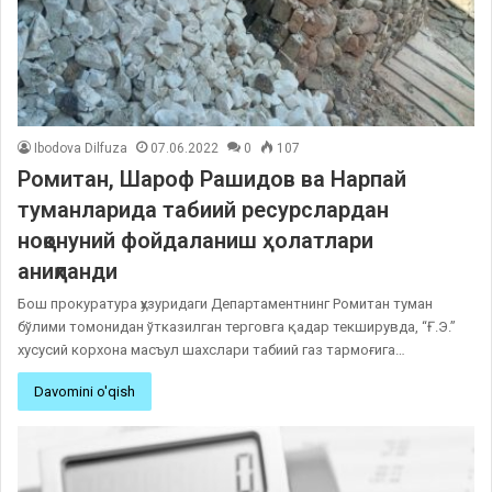
Ibodova Dilfuza
07.06.2022
0
107
Ромитан, Шароф Рашидов ва Нарпай
туманларида табиий ресурслардан
ноқонуний фойдаланиш ҳолатлари
аниқланди
Бош прокуратура ҳузуридаги Департаментнинг Ромитан туман
бўлими томонидан ўтказилган терговга қадар текширувда, “Ғ.Э.”
хусусий корхона масъул шахслари табиий газ тармоғига…
Davomini o'qish