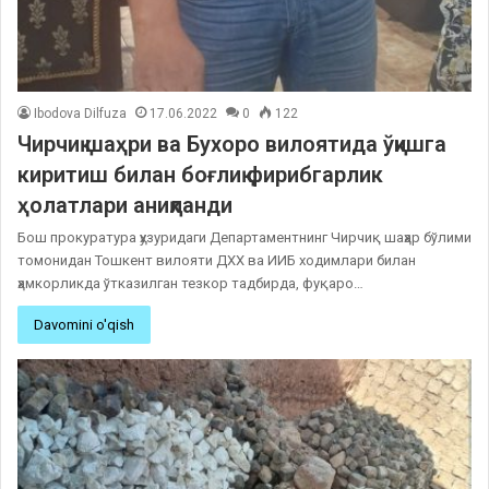
Ibodova Dilfuza
17.06.2022
0
122
Чирчиқ шаҳри ва Бухоро вилоятида ўқишга
киритиш билан боғлиқ фирибгарлик
ҳолатлари аниқланди
Бош прокуратура ҳузуридаги Департаментнинг Чирчиқ шаҳар бўлими
томонидан Тошкент вилояти ДХХ ва ИИБ ходимлари билан
ҳамкорликда ўтказилган тезкор тадбирда, фуқаро…
Davomini o'qish