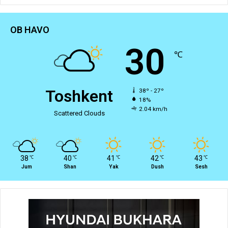
OB HAVO
30
℃
Toshkent
38º - 27º
18%
2.04 km/h
Scattered Clouds
38
40
41
42
43
℃
℃
℃
℃
℃
Jum
Shan
Yak
Dush
Sesh