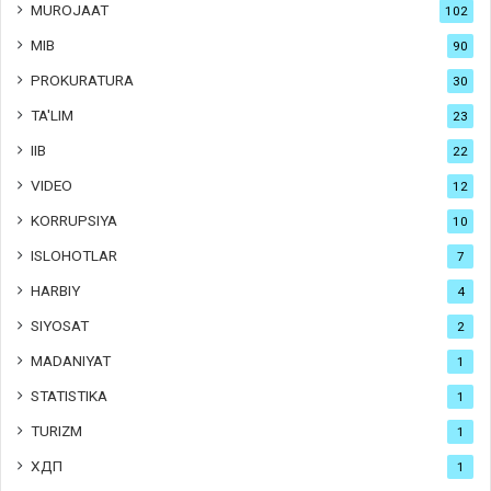
MUROJAAT
102
MIB
90
PROKURATURA
30
TA'LIM
23
IIB
22
VIDEO
12
KORRUPSIYA
10
ISLOHOTLAR
7
HARBIY
4
SIYOSAT
2
MADANIYAT
1
STATISTIKA
1
TURIZM
1
ХДП
1