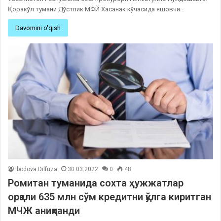
Қоракўл тумани Дўстлик МФЙ Хасанак кўчасида яшовчи…
Davomini o'qish
Ibodova Dilfuza
30.03.2022
0
48
Ромитан туманида сохта ҳужжатлар
орқали 635 млн сўм кредитни қўлга киритган
МЧЖ аниқланди