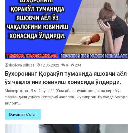
Ibodova Dilfuza
12.05.2022
0
234
Бухоронинг Қоракўл туманида яшовчи аёл
ўз чақалогини ювиниш хонасида ўлдирди.
Мазкур холат 9 май куни 11:00да аёл ювуниш хонасида кириб ўз
фарзандини дунёга келтириб чақалоқни ўлдирган .Бу хақда Бухоро
вилоят…
Davomini o'qish