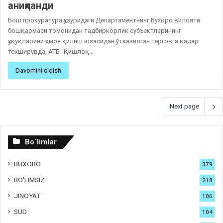
аниқланди
Бош прокуратура ҳузуридаги Департаментнинг Бухоро вилояти
бошқармаси томонидан тадбиркорлик субъектларининг
ҳуқуқларини ҳимоя қилиш юзасидан ўтказилган терговга қадар
текширувда, АТБ “Қишлоқ…
Davomini o'qish
Next page
Bo`limlar
BUXORO
379
BO'LIMSIZ
218
JINOYAT
106
SUD
104