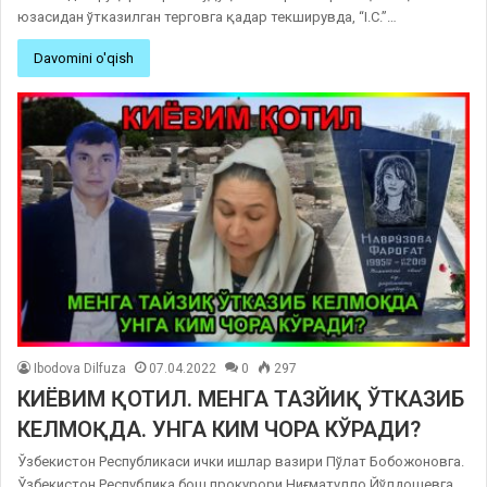
юзасидан ўтказилган терговга қадар текширувда, “I.C.”…
Davomini o'qish
Ibodova Dilfuza
07.04.2022
0
297
КИЁВИМ ҚОТИЛ. МЕНГА ТАЗЙИҚ ЎТКАЗИБ
КЕЛМОҚДА. УНГА КИМ ЧОРА КЎРАДИ?
Ўзбекистон Республикаси ички ишлар вазири Пўлат Бобожоновга.
Ўзбекистон Республика бош прокурори Ниғматулло Йўлдошевга.