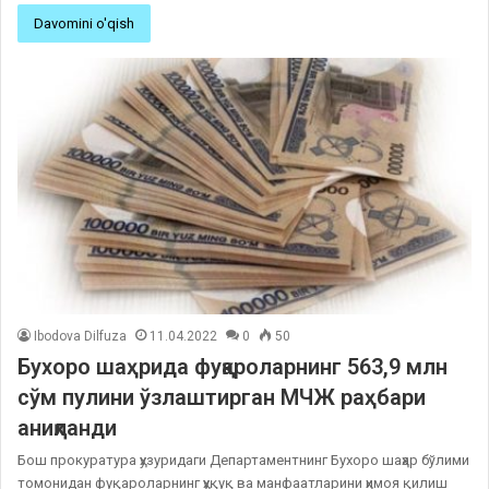
Davomini o'qish
Ibodova Dilfuza
11.04.2022
0
50
Бухоро шаҳрида фуқароларнинг 563,9 млн
сўм пулини ўзлаштирган МЧЖ раҳбари
аниқланди
Бош прокуратура ҳузуридаги Департаментнинг Бухоро шаҳар бўлими
томонидан фуқароларнинг ҳуқуқ ва манфаатларини ҳимоя қилиш