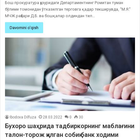
Бош прокуратура ҳузуридаги Департаментнинг Ромитан туман
бўлими томонидан ўтказилган терговга қадар текширувда, “М.Я.”
МЧЖ раҳбари Д.Б. ва бошқалар олдиндан тил…
Davomini o'qish
Ibodova Dilfuza
28.03.2022
0
30
Бухоро шаҳрида тадбиркорнинг маблағини
талон-торож қилган собиқ банк ходими