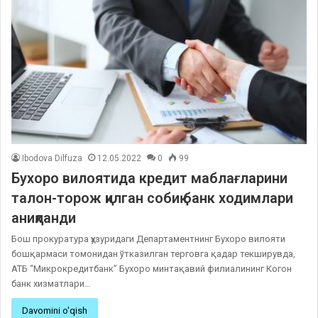
Ibodova Dilfuza
12.05.2022
0
99
Бухоро вилоятида кредит маблағларини
талон-торож қилган собиқ банк ходимлари
аниқланди
Бош прокуратура ҳузуридаги Департаментнинг Бухоро вилояти
бошқармаси томонидан ўтказилган терговга қадар текширувда,
АТБ “Микрокредитбанк” Бухоро минтақавий филиалининг Когон
банк хизматлари…
Davomini o'qish