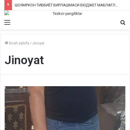
ШОФИРКОН ТИББИЁТ БИРЛАШМАСИ БЮДЖЕТ МАБЛАҒЛАРИНИ ТАЛОН-ТАРОЖ ҚИЛИНГАНИ РОСТМИ?
Menu
Qi
ka
Bosh sahifa
/
Jinoyat
Jinoyat