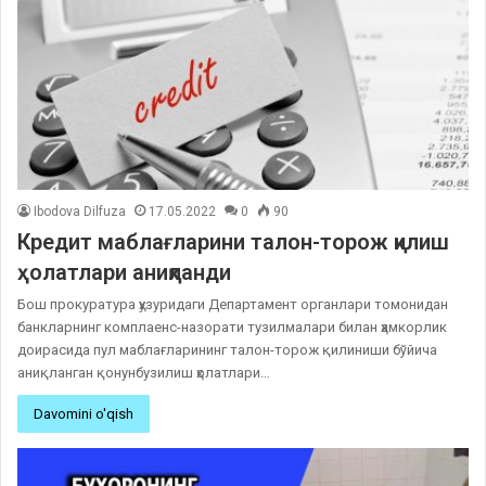
Ibodova Dilfuza
17.05.2022
0
90
Кредит маблағларини талон-торож қилиш
ҳолатлари аниқланди
Бош прокуратура ҳузуридаги Департамент органлари томонидан
банкларнинг комплаенс-назорати тузилмалари билан ҳамкорлик
доирасида пул маблағларининг талон-торож қилиниши бўйича
аниқланган қонунбузилиш ҳолатлари…
Davomini o'qish