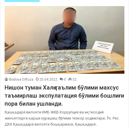
Ibodova Dilfuza
25.04.2022
0
52
Нишон туман Халқ таълим бўлими махсус
таъмирлаш экспулатация бўлими бошлиғи
пора билан ушланди.
Қашқадарё вилояти ИИБ ЖҚБ Коррупция ва иқтисодий
жиноятларга қарши курашиш бўлими тезкор ходимлари, Ўз. Рес.
ДХХ Қашқадарё вилояти бошқармаси, Қашқадарё…