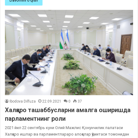
Davomini o'qish
Ibodova Dilfuza
22.09.2021
0
37
Халқаро ташаббусларни амалга оширишда
парламентнинг роли
2021 йил 22 сентябрь куни Олий Мажлис Қонунчилик палатаси
Халқаро ишлар ва парламентлараро алоқалар қўмитаси томонидан