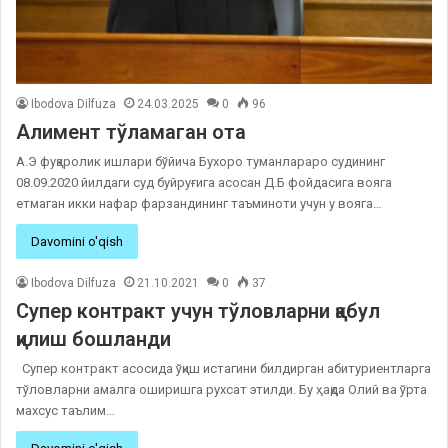
Ibodova Dilfuza
24.03.2025
0
96
Алимент тўламаган ота
А.Э фуқаролик ишлари бўйича Бухоро туманлараро судининг
08.09.2020 йилдаги суд буйруғига асосан Д.Б фойдасига вояга
етмаган икки нафар фарзандининг таъминоти учун у вояга…
Davomini o'qish
Ibodova Dilfuza
21.10.2021
0
37
Супер контракт учун тўловларни қабул
қилиш бошланди
Супер контракт асосида ўқиш истагини билдирган абитуриентларга
тўловларни амалга оширишга рухсат этилди. Бу ҳақда Олий ва ўрта
махсус таълим…