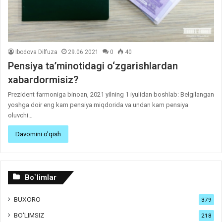
Ibodova Dilfuza
29.06.2021
0
40
Pensiya ta’minotidagi o‘zgarishlardan
xabardormisiz?
Prezident farmoniga binoan, 2021 yilning 1 iyulidan boshlab: Belgilangan
yoshga doir eng kam pensiya miqdorida va undan kam pensiya
oluvchi…
Davomini o'qish
Bo`limlar
BUXORO
379
BO'LIMSIZ
218