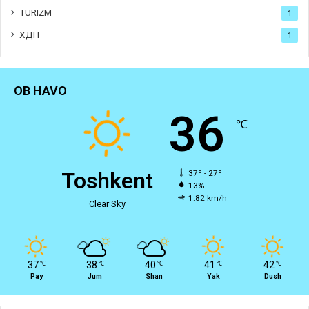
TURIZM
1
ХДП
1
OB HAVO
36
℃
Toshkent
37º - 27º
13%
1.82 km/h
Clear Sky
37
38
40
41
42
℃
℃
℃
℃
℃
Pay
Jum
Shan
Yak
Dush