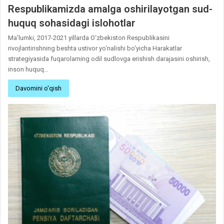
Respublikamizda amalga oshirilayotgan sud-
huquq sohasidagi islohotlar
Ma’lumki, 2017-2021 yillarda O‘zbekiston Respublikasini
rivojlantirishning beshta ustivor yo‘nalishi bo‘yicha Harakatlar
strategiyasida fuqarolarning odil sudlovga erishish darajasini oshirish,
inson huquq…
Davomini o'qish