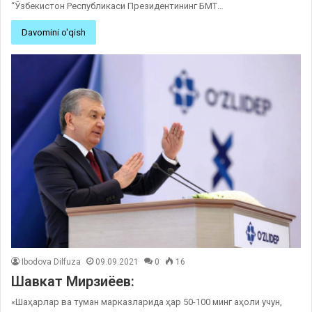
“Ўзбекистон Республикаси Президентининг БМТ…
Davomini o'qish
Ibodova Dilfuza
09.09.2021
0
16
Шавкат Мирзиёев:
«Шаҳарлар ва туман марказларида ҳар 50-100 минг аҳоли учун,