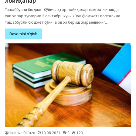
лойиҳалар
Ташаббусли бюджет бўйича қатор лойиҳалар жамоатчиликда
саволлар туғдирди 2 сентябрь куни «Очиқ бюджет» порталида
ташаббусли бюджет бўйича овоз бериш жараёнининг…
Davomini o'qish
Ibodova Dilfuza
10.08.2021
0
123