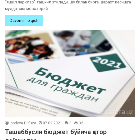
“яшил парклар” ташкил этилади. Шу билан бирга, дарахт кесишга
муддатсиз мораторий…
Davomini o'qish
Ibodova Dilfuza
07.09.2021
0
32
Ташаббусли бюджет бўйича қатор