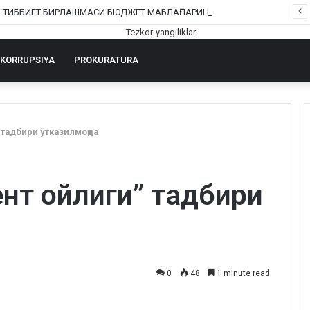
ШОФИРКОН ТИББИЁТ БИРЛАШМАСИ БЮДЖЕТ МАБЛАҒЛАРИНИ ТАЛОН-ТАРОЖ ҚИЛИНГАНИ РОСТМИ?
KORRUPSIYA
PROKURATURA
 тадбири ўтказилмоқда
нт ойлиги” тадбири
0
48
1 minute read