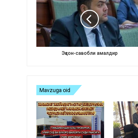
Эҳсон-савобли амалдир
Mavzuga oid