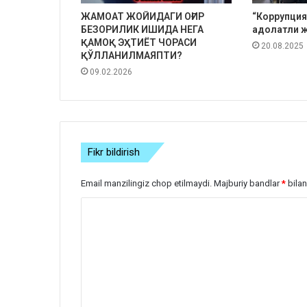
ЖАМОАТ ЖОЙИДАГИ ОҒИР
“Коррупция
БЕЗОРИЛИК ИШИДА НЕГА
адолатли ж
ҚАМОҚ ЭҲТИЁТ ЧОРАСИ
20.08.2025
ҚЎЛЛАНИЛМАЯПТИ?
09.02.2026
Fikr bildirish
Email manzilingiz chop etilmaydi.
Majburiy bandlar
*
bilan
S
h
a
r
h