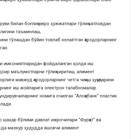
уви билан боғлиқ ижро ҳужжатлари тўлиқ хатловдан
длигини таъминлаш,
ини тўлашдан бўйин товлаб келаётган қарздорларнинг
ган.
ури имкониятларидан фойдаланган ҳолда иш
оир маълумотларни тўлиқ киритиш, алимент
орлиги мавжуд қарздорларнинг четга чиқиш ҳуқуқларини
ларнинг иш жойларига электрон талабномалар
ндирувчиларнинг номига очилган “Алоқабанк” пластик
илади.
 шаҳар бўлими давлат ижрочилари “Фурқат” ва
кда мазкур ҳудудда яшовчи алимент