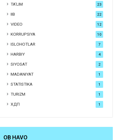
TA'LIM
23
IIB
22
VIDEO
12
KORRUPSIYA
10
ISLOHOTLAR
7
HARBIY
4
SIYOSAT
2
MADANIYAT
1
STATISTIKA
1
TURIZM
1
ХДП
1
OB HAVO