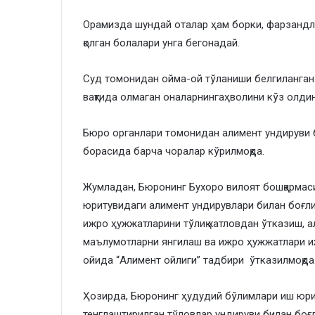
Орамизда шундай оталар ҳам борки, фарзандлар
қолган болалари унга бегонадай.
Суд томонидан ойма-ой тўланиши белгиланган
вақтида олмаган оналарнингаҳволини кўз олдин
Бюро органлари томонидан алимент ундируви 
борасида барча чоралар кўрилмоқда.
Жумладан, Бюронинг Бухоро вилоят бошқармас
юритувидаги алимент ундирувлари билан боғл
ижро ҳужжатларини тўлиқ хатловдан ўтказиш, 
маълумотларни янгилаш ва ижро ҳужжатлари и
ойида “Алимент ойлиги” тадбири ўтказилмоқда
​Ҳозирда, Бюронинг ҳудудий бўлимлари иш юрит
тенглаштирилган тўловлар ундируви билан боғ