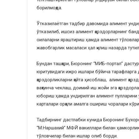
борилмоқда.
​Ўтказилаётган тадбир давомида алимент ундир
ўтказилиб, ишсиз алимент қарздорларнинг бан
оилаларни яраштириш ҳамда алимент тўловлар
жавобгарлик масаласи ҳал қилиш назарда тутил
Бундан ташқари, Бюронинг “МИБ-портал” даст
юритувидаги ижро ишлари бўйича тарафларга д
қарздорликларни қайта ҳисоблаш, алимент қарзд
вақтинча чеклаш, доимий иш жойи эга қарздор
юбориш ҳамда ундирилган алимент пулларини у
карталари орқали амалга ошириш чоралари кўр
Тадбирнинг дастлабки кунида Бюронинг Бухоро
“М.Наршахий” МФЙ вакиллари билан ҳамкорли
тўловчилар билан ишлар олиб бор
ди.