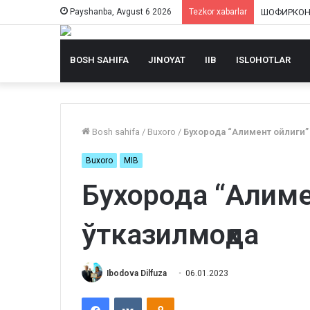
Payshanba, Avgust 6 2026
Tezkor xabarlar
BOSH SAHIFA
JINOYAT
IIB
ISLOHOTLAR
Bosh sahifa
/
Buxoro
/
Бухорода “Алимент ойлиги”
Buxoro
MIB
Бухорода “Алиме
ўтказилмоқда
Ibodova Dilfuza
06.01.2023
Facebook
VKontakte
Odnoklassniki