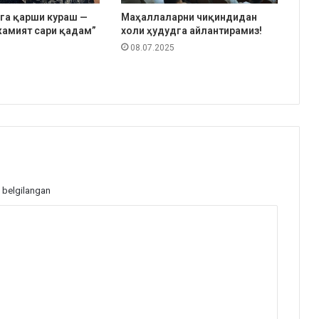
га қарши кураш —
Маҳаллаларни чиқиндидан
амият сари қадам”
холи ҳудудга айлантирамиз!
08.07.2025
 belgilangan