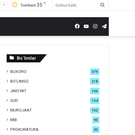
℃
35
Qidiruv
Toshkent
kaliti
Facebook
YouTube
Instagram
Telegram
Bo`limlar
BUXORO
379
BO'LIMSIZ
218
JINOYAT
106
SUD
104
MUROJAAT
102
MIB
90
PROKURATURA
30