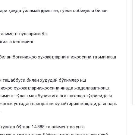
и ҳақида ўйламай қўйишган, гўёки собиқ аёли билан
 алимент пулларини ўз
гизга келтиринг.
билан боғлиқ ижро ҳужжатларнинг ижросини таъминлаш
и ташаббуси билан ҳудудий бўлимлар иш
иқ ижро ҳужжатлариижросини янада жадаллаштириш,
алимент тўлаш мажбуриятига эга шахслар тўғрисидаги
жроси устидан назоратни кучайтириш мақсадида январь
.
увида бўлган 14.888 та алимент ва унга
лиқ ижро ҳужжатлари бўйича ижро ҳаракатлари олиб