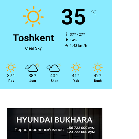
35
℃
Toshkent
37º - 27º
14%
1.43 km/h
Clear Sky
37
38
40
41
42
℃
℃
℃
℃
℃
Pay
Jum
Shan
Yak
Dush