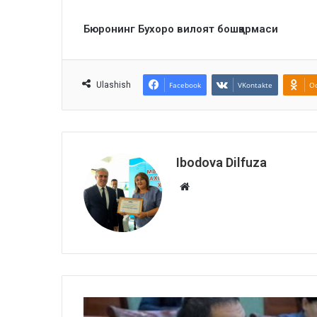
Бюронинг Бухоро вилоят бошқармаси
Ulashish
Facebook
VKontakte
Od
Ibodova Dilfuza
Website