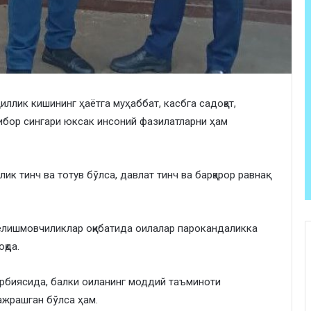
иллик кишининг ҳаётга муҳаббат, касбга садоқат,
ибор сингари юксак инсоний фазилатларни ҳам
ик тинч ва тотув бўлса, давлат тинч ва барқарор равнақ
келишмовчиликлар оқибатида оилалар парокандаликка
оқда.
арбиясида, балки оиланинг моддий таъминоти
ажрашган бўлса ҳам.