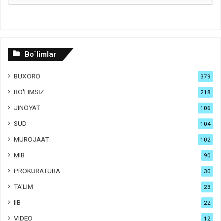
Bo`limlar
BUXORO
379
BO'LIMSIZ
218
JINOYAT
106
SUD
104
MUROJAAT
102
MIB
90
PROKURATURA
30
TA'LIM
23
IIB
22
VIDEO
12