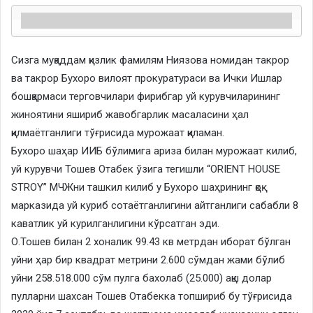
Сизга муқаддам қизлик фамилям Ниязова номидан такрор
ва такрор Бухоро вилоят прокуратураси ва Ички Ишлар
бошқармаси терговчилари фирибгар уй курувчиларининг
жиноятини яшириб жавобгарлик масаласини ҳал
қилмаётганлиги тўғрисида мурожаат қиламан.
Бухоро шаҳар ИИБ бўлимига ариза билан мурожаат килиб,
уй курувчи Тошев Отабек ўзига тегишли “ORIENT HOUSE
STROY” МЧЖни ташкил килиб у Бухоро шаҳрининг қоқ
марказида уй куриб сотаётганлигини айтганлиги сабабли 8
каватлик уй курилганлигини кўрсатган эди.
О.Тошев билан 2 хоналик 99.43 кв метрдан иборат бўлган
уйни ҳар бир квадрат метрини 2.600 сўмдан жами бўлиб
уйни 258.518.000 сўм пулга бахолаб (25.000) ақш долар
пулларни шахсан Тошев Отабекка топшириб бу тўғрисида