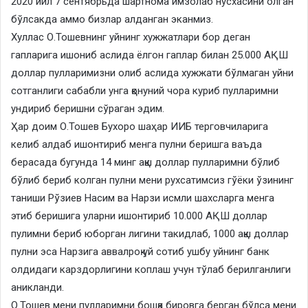
2020 йил 7 сентябрьда шартнома имзолаб нусхасини олган
бўлсакда аммо бизлар алданган эканмиз.
Хуллас О.Тошевнинг уйнинг хужжатлари бор деган
гапларига ишониб аслида ёлгон гаплар билан 25.000 АҚШ
доллар пулларимизни олиб аслида хужжати бўлмаган уйни
сотганлиги сабабли унга қонуний чора куриб пулларимни
ундириб беришни сўраган эдим.
Ҳар доим О.Тошев Бухоро шаҳар ИИБ терговчиларига
келиб алдаб ишонтириб менга пулни беришга ваъда
берасада бугунда 14 минг ақш доллар пулларимни бўлиб
бўлиб бериб колган пулни мени рухсатимсиз гўёки ўзининг
таниши Рўзиев Насим ва Нарзи исмли шахсларга менга
этиб беришига уларни ишонтириб 10.000 АҚШ доллар
пулимни бериб юборган лигини такидлаб, 1000 ақш доллар
пулни эса Нарзига аввалроқ уй сотиб ушбу уйнинг банк
олдидаги карздорлигини коплаш учун тўлаб берилганлиги
аникланди.
О.Тошев мени пулларимни бошқа бировга берган бўлса мени