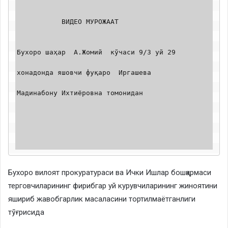
           ВИДЕО МУРОЖААТ

Бухоро шаҳар  А.Жомий  кўчаси 9/3 уй 29 

хонадонда яшовчи фуқаро  Иргашева 

Мадинабону Ихтиёровна томонидан 

Бухоро вилоят прокуратураси ва Ички Ишлар бошқармаси
терговчиларининг фирибгар уй курувчиларининг жиноятини
яшириб жавобгарлик масаласини тортилмаётганлиги
тўғрисида