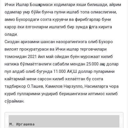
Ички Ишлар Бошқармаси ходимлари яхши билишади, айрим
одамлар умр бўйи бунча пулни ишлаб топа олмаслигини,
аммо Бухородаги сохта курувчи ва фирибгарлар буни
карор ёки ёлгонларни ишлатиб бир зумда қўлга кирита
олади.
Сиздан аризамни шахсан назоратингизга олиб Бухоро
вилоят прокуратураси ва Ички ишлар терговчилари
томонидан 2021 йил май ойидан буён мурожаат килиб
натижа бўлмаётганлиги сабабли мендан 25.000 ақш долар
пул алдаб олиб бугунда 11.000 АҚШ доллар пуларимни
кайтармай мени сарсон килиб келаётган бу сохта
тадбиркор О.Ташев, Камилов Нарзулло, Насимларга чора
куриб пулларимни ундириб беришингизни илтимос килиб
сўрайман.
М. Иргашева