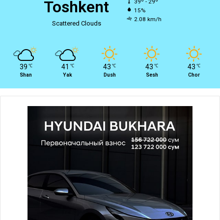
Toshkent
39º - 29º
15%
2.08 km/h
Scattered Clouds
39
41
43
43
43
℃
℃
℃
℃
℃
Shan
Yak
Dush
Sesh
Chor