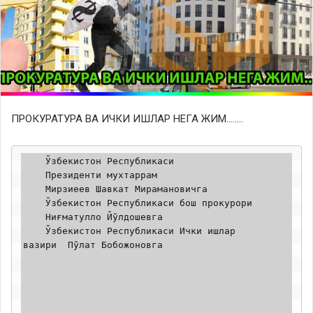
ПРОКУРАТУРА ВА ИЧКИ ИШЛАР НЕГА ЖИМ……..
    Ўзбекистон Республикаси  

    Президенти мухтаррам 

    Мирзиеев Шавкат Мирамановичга 

    Ўзбекистон Республикаси бош прокурори

    Ниғматулло Йўлдошевга

    Ўзбекистон Республикаси Ички ишлар          
вазири  Пўлат Бобожоновга 
