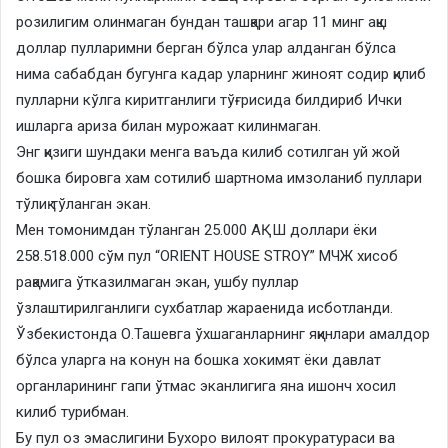
розилигим олинмаган бундан ташқари агар 11 минг ақш
доллар пулларимни берган бўлса улар алданган бўлса
нима сабабдан бугунга кадар уларнинг жиноят содир қилиб
пулларни кўлга киритганлиги тўғрисида билдириб Ички
ишларга ариза билан мурожаат килинмаган.
Энг қизиги шундаки менга ваъда килиб сотилган уй жой
бошка бировга хам сотилиб шартнома имзоланиб пуллари
тўлиқ тўланган экан.
Мен томонимдан тўланган 25.000 АҚШ доллари ёки
258.518.000 сўм пул “ORIENT HOUSE STROY” МЧЖ хисоб
рақамига ўтказилмаган экан, ушбу пуллар
ўзлаштирилганлиги сухбатлар жараенида исботланди.
Ўзбекистонда О.Ташевга ўхшаганларнинг яқинлари амалдор
бўлса уларга на конун на бошка хокимят ёки давлат
органларининг гапи ўтмас эканлигига яна ишонч хосил
килиб турибман.
Бу пул оз эмаслигини Бухоро вилоят прокуратураси ва