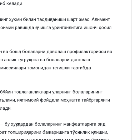
либ келади.
инг ҳукми билан тасдиқланиши шарт эмас. Алимент
оимий равишда қочишга уринганлигига ишонч ҳосил
ан ва бошқа болаларни даволаш профилакторияси ва
тганлик туғруқхона ва болаларни даволаш
омиссиялари томонидан тегишли тартибда
бўйин товлаганликлари уларнинг болаларининг
аълими, ижтимоий фойдали меҳнатга тайёргарлиги
лади.
 — бу ҳуқуқлардан болаларнинг манфаатларига зид
ат топшириқларини бажаришига тўсқинлик қилишни,