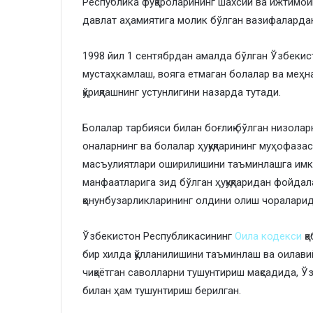
Республика фуқароларининг шахсий ва ижтимои
давлат аҳамиятига молик бўлган вазифаларда
1998 йил 1 сентябрдан амалда бўлган Ўзбеки
мустаҳкамлаш, вояга етмаган болалар ва меҳн
қўриқлашнинг устунлигини назарда тутади.
Болалар тарбияси билан боғлиқ бўлган низолар
оналарнинг ва болалар ҳуқуқларининг муҳофаза
масъулиятлари оширилишини таъминлашга имко
манфаатларига зид бўлган ҳуқуқларидан фойда
қонунбузарликларининг олдини олиш чоралари
Ўзбекистон Республикасининг
Оила кодекси
қ
бир хилда қўлланилишини таъминлаш ва оилав
чиқаётган саволларни тушунтириш мақсадида, Ў
билан ҳам тушунтириш берилган.