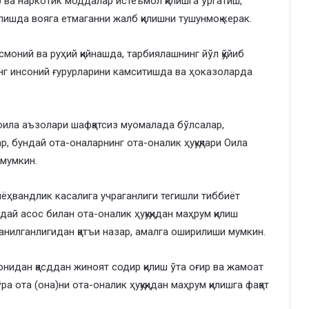
 ва наркотик моддалар истеъмол қилишга ўргатиш,
ишда вояга етмаганни жалб қилишни тушунмоқ керак.
моний ва руҳий қийнашда, тарбиялашнинг йўл қўйиб
нг инсоний ғурурларини камситишда ва ҳоказоларда
 оила аъзолари шафқатсиз муомалада бўлсалар,
ар, бундай ота-оналарнинг ота-оналик ҳуқуқлари Оила
 мумкин.
иёҳвандлик касалига учраганлиги тегишли тиббиёт
дай асос билан ота-оналик ҳуқуқидан маҳрум қилиш
анилганлигидан қатъи назар, амалга оширилиши мумкин.
монидан қасддан жиноят содир қилиш ўта оғир ва жамоат
а ота (она)ни ота-оналик ҳуқуқидан маҳрум қилишга фақат