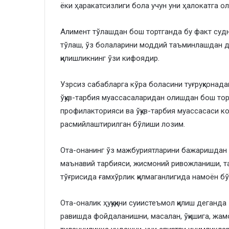
ёки ҳаракатсизлиги бола учун уни ҳалокатга о
Алимент тўлашдан бош тортганда бу факт судн
тўлаш, ўз болаларини моддий таъминлашдан д
қилишликнинг ўзи кифоядир.
Узрсиз сабабларга кўра боласини туғруқхонад
ўқув-тарбия муассасаларидан олишдан бош тор
профилакторияси ва ўқув-тарбия муассасаси к
расмийлаштирилган бўлиши лозим.
Ота-онанинг ўз мажбуриятларини бажаришдан 
маънавий тарбияси, жисмоний ривожланиши, т
тўғрисида ғамхўрлик қилмаганлигида намоён бў
Ота-оналик ҳуқуқини суиистеъмол қилиш деганда
равишда фойдаланишни, масалан, ўқишига, жамо