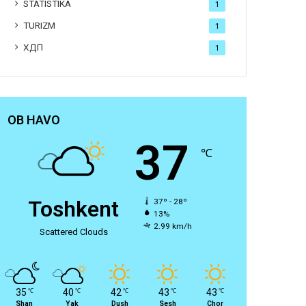
STATISTIKA
1
TURIZM
1
ХДП
1
OB HAVO
37
℃
Toshkent
37º - 28º
13%
2.99 km/h
Scattered Clouds
35
40
42
43
43
℃
℃
℃
℃
℃
Shan
Yak
Dush
Sesh
Chor