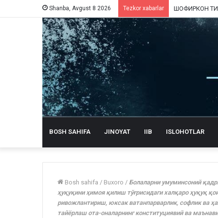
Shanba, Avgust 8 2026
Tezkor xabarlar
BOSH SAHIFA
JINOYAT
IIB
ISLOHOTLAR
Bosh sahifa
/
Buxoro
/
Болаларни умуминсоний қадр
ҳуқуқини ҳимоя қилиш тўғрисидаги халқаро ҳуқуқ қо
ривожлантириш, юксак ватанпарварлик, софлик ва ҳ
тайёрлаш ота-оналарнинг конституциявий ва маънави