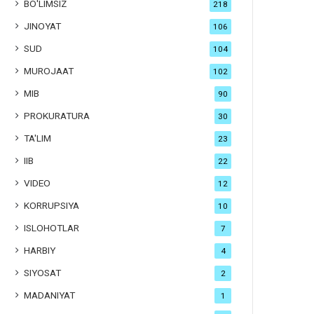
BO'LIMSIZ
218
JINOYAT
106
SUD
104
MUROJAAT
102
MIB
90
PROKURATURA
30
TA'LIM
23
IIB
22
VIDEO
12
KORRUPSIYA
10
ISLOHOTLAR
7
HARBIY
4
SIYOSAT
2
MADANIYAT
1