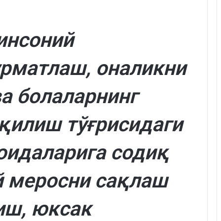
инсоний
урматлаш, оналикни
а болаларнинг
қилиш тўғрисидаги
оидаларига содиқ
й меросни сақлаш
иш, юксак