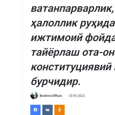
ватанпарварлик,
ҳалоллик руҳида
ижтимоий фойда
тайёрлаш ота-он
конституциявий
бурчидир.
Ibodova Dilfuza
23.05.2022
Facebook
VKontakte
Odnoklassniki