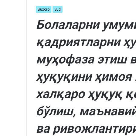
Buxoro
Sud
Болаларни умум
қадриятларни ҳ
муҳофаза этиш в
ҳуқуқини ҳимоя 
халқаро ҳуқуқ қ
бўлиш, маънави
ва ривожлантир