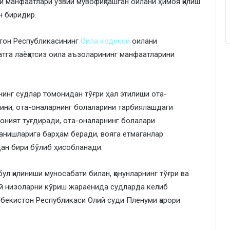
й манфаатлари узвий мувофиқлашган оилани ҳимоя қилиш
н биридир.
стон Республикасининг
Оила кодекси
оилани
атга лаёқатсиз оила аъзоларининг манфаатларини
нинг судлар томонидан тўғри ҳал этилиши ота-
сини, ота-оналарнинг болаларини тарбиялашдаги
ният туғдиради, ота-оналарнинг болалари
ланишларига барҳам беради, вояга етмаганлар
дан бири бўлиб ҳисобланади.
абул қилиниши муносабати билан, қонунларнинг тўғри ва
ий низоларни кўриш жараёнида судларда келиб
збекистон Республикаси Олий суди Пленуми қарори