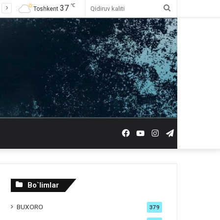
℃
37
Qidiruv
Toshkent
kaliti
Facebook
YouTube
Instagram
Telegram
Bo`limlar
BUXORO
379