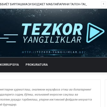
ШОФИРКОН ТИББИЁТ БИРЛАШМАСИ БЮДЖЕТ МАБЛАҒЛАРИНИ ТАЛОН-ТАРОЖ ҚИЛИНГАНИ РОСТМИ?
KORRUPSIYA
PROKURATURA
иятларни ҳурматлаш, оналикни муҳофаза этиш ва болаларнинг
идаларига содиқ бўлиш, маънавий меросни сақлаш ва
алоллик руҳида тарбиялаш, уларни ижтимоий фойдали меҳнатга
й бурчидир.