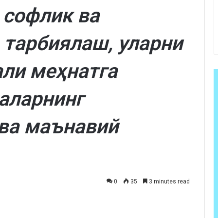
 софлик ва
 тарбиялаш, уларни
ли меҳнатга
аларнинг
 ва маънавий
0
35
3 minutes read