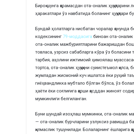
Бироқ шунга қарамасдан ота-оналик ҳуқуқларин
ҳаракатлари ўз навбатида боланинг ҳуқуқлари б
Бундай ҳолатларга нисбатан чоралар қонунда б
кодексининг
79-моддасига
биноан ота-оналик ҳ
ота-оналик мажбуриятларини бажаришдан бош 
товласа, узрсиз сабабларга кўра ўз боласини т
тарбия, аҳолини ижтимоий ҳимоялаш муассаса
тортса, ота-оналик ҳуқуқини суиистеъмол қилса,
жумладан жисмоний куч ишлатса ёки руҳий таъ
гиёҳвандликка мубтало бўлган бўлса, ўз болала
ҳаёти ёки соғлиғига қарши қасддан жиноят содир
мумкинлиги белгиланган.
Буни шундай изоҳлаш мумкинки, ота-оналик м
— ота-оналик бурчларини узлуксиз равишда ба
қилмаслик тушунилади. Болаларнинг ёшларига қа