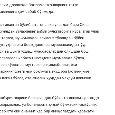
и лозим даражада бажармаётганларнинг хатти-
узилишига ҳам сабаб бўлмоқда.
елгиланган бўлиб, ота-она ёки улардан бири Оила
уқуқидан ўзларининг айбли хулқ-атворига кўра, агар улар
тортса, шу жумладан алимент тўлашдан бўйин
уғруқхона ёки бошқа даволаш муассасасидан, ўқув-
си ва шунга ўхшаш муассасалардан олишдан бош
 болаларга нисбатан шафқатсиз муомалада бўлса,
сир кўрсатса, муттасил ичкиликбозлик ёки
рининг ҳаёти ёки соғлиғига ёхуд эри (хотини)нинг
 қилган бўлса, ота-оналик ҳуқуқидан маҳрум қилиниши
ажбуриятларини бажаришдан бўйин товлашлик деганда
жармаслик, ўз болаларига қандай бўлмасин ғамхўрлик
раб ота ёки онанинг ҳар бир аниқ ҳолатдаги ҳаракати