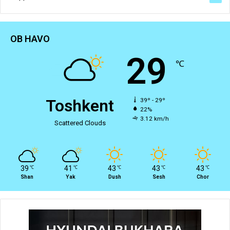
OB HAVO
29
℃
Toshkent
39º - 29º
22%
3.12 km/h
Scattered Clouds
39
41
43
43
43
℃
℃
℃
℃
℃
Shan
Yak
Dush
Sesh
Chor