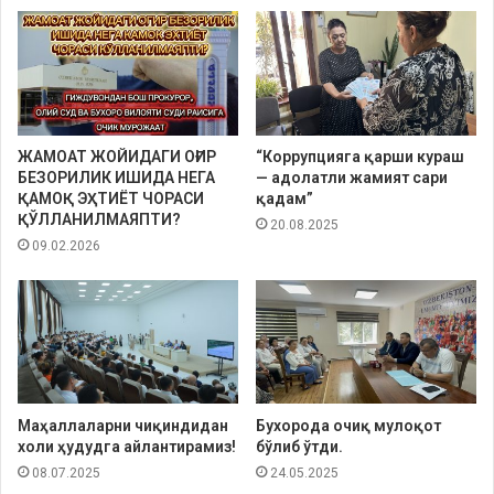
ЖАМОАТ ЖОЙИДАГИ ОҒИР
“Коррупцияга қарши кураш
БЕЗОРИЛИК ИШИДА НЕГА
— адолатли жамият сари
ҚАМОҚ ЭҲТИЁТ ЧОРАСИ
қадам”
ҚЎЛЛАНИЛМАЯПТИ?
20.08.2025
09.02.2026
Маҳаллаларни чиқиндидан
Бухорода очиқ мулоқот
холи ҳудудга айлантирамиз!
бўлиб ўтди.
08.07.2025
24.05.2025