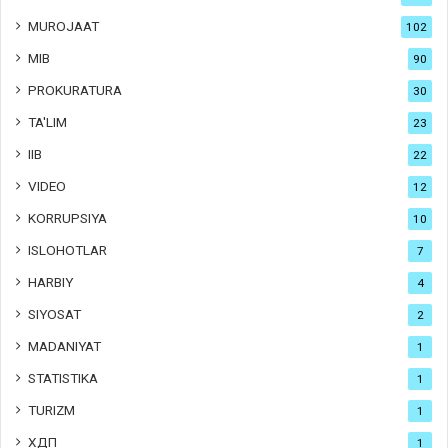
MUROJAAT
102
MIB
90
PROKURATURA
30
TA'LIM
23
IIB
22
VIDEO
12
KORRUPSIYA
10
ISLOHOTLAR
7
HARBIY
4
SIYOSAT
2
MADANIYAT
1
STATISTIKA
1
TURIZM
1
ХДП
1