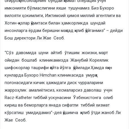
оғирроқ инсонларнинг бундай қиммат операция учун
имконияти бўлмаслигини яхши тушунамиз. Биз Бухоро
вилояти ҳокимлиги, Ижтимоий ҳимоя миллий агентлиги ва
Хотин-қизлар қўмитаси билан ҳамкорликда шундай
инсонларга ёрдам беришни мақсад қилиб қўйганмиз” – дейди
Бош директори Ли Жае Сеоб.
“Сўз давомида шуни айтиб ўтишим жоизки, март
ойидан бошлаб клиникамизда Жанубий Кореялик
шифокорлар ташрифи қайта йўлга қўйилади.Ҳамда яқин
кунларда Бухоро Himchan клиникасида умурқа
поғонасидаги кичик ҳажмдаги диск чурраларини
жарроҳлик амалиётисиз, кесмаларсиз даволаш учун
Racz-Katheter тиббий ускунасини Ўзбекистонга олиб
кириш ва беморларга янада сифатли тиббий хизмат
кўрсатиш умидидамиз”-дея қўшимча қилиб ўтди жаноб Ли
Жае Сеоб.