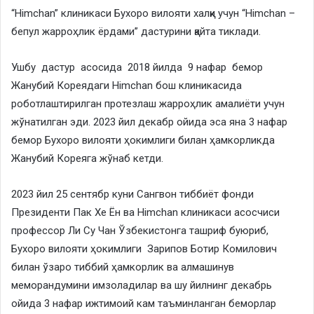
“Himchan” клиникаси Бухоро вилояти халқи учун “Himchan –
бепул жарроҳлик ёрдами” дастурини қайта тиклади.
Ушбу дастур асосида 2018 йилда 9 нафар бемор
Жанубий Кореядаги Himchan бош клиникасида
роботлаштирилган протезлаш жарроҳлик амалиёти учун
жўнатилган эди. 2023 йил декабр ойида эса яна 3 нафар
бемор Бухоро вилояти ҳокимлиги билан ҳамкорликда
Жанубий Кореяга жўнаб кетди.
2023 йил 25 сентябр куни Сангвон тиббиёт фонди
Президенти Пак Хе Ён ва Himchan клиникаси асосчиси
профессор Ли Су Чан Ўзбекистонга ташриф буюриб,
Бухоро вилояти ҳокимлиги Зарипов Ботир Комилович
билан ўзаро тиббий ҳамкорлик ва алмашинув
меморандумини имзоладилар ва шу йилнинг декабрь
ойида 3 нафар ижтимоий кам таъминланган беморлар