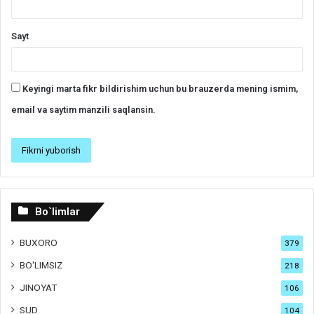
Sayt
Keyingi marta fikr bildirishim uchun bu brauzerda mening ismim,
email va saytim manzili saqlansin.
Bo`limlar
BUXORO
379
BO'LIMSIZ
218
JINOYAT
106
SUD
104