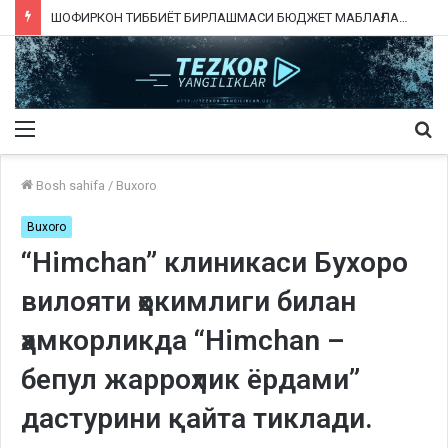
ШОФИРКОН ТИББИЁТ БИРЛАШМАСИ БЮДЖЕТ МАБЛАҒЛАРИНИ ТАЛОН-ТАРОЖ ҚИЛИНГАНИ РОСТМИ?
Menu
Qi
ka
Bosh sahifa
/
Buxoro
Buxoro
“Himchan” клиникаси Бухоро
вилояти ҳокимлиги билан
ҳамкорликда “Himchan –
бепул жарроҳлик ёрдами”
дастурини қайта тиклади.