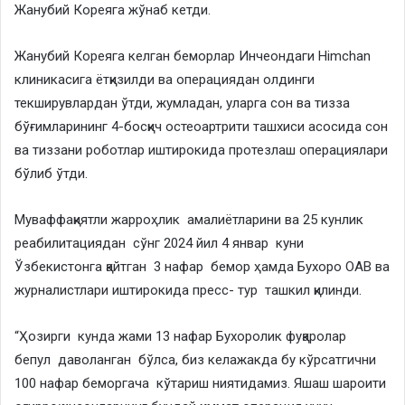
Жанубий Кореяга жўнаб кетди.
Жанубий Кореяга келган беморлар Инчеондаги Himchan
клиникасига ётқизилди ва операциядан олдинги
текширувлардан ўтди, жумладан, уларга сон ва тизза
бўғимларининг 4-босқич остеоартрити ташхиси асосида сон
ва тиззани роботлар иштирокида протезлаш операциялари
бўлиб ўтди.
Муваффақиятли жарроҳлик амалиётларини ва 25 кунлик
реабилитациядан сўнг 2024 йил 4 январ куни
Ўзбекистонга қайтган 3 нафар бемор ҳамда Бухоро ОАВ ва
журналистлари иштирокида пресс- тур ташкил қилинди.
“Ҳозирги кунда жами 13 нафар Бухоролик фуқаролар
бепул даволанган бўлса, биз келажакда бу кўрсатгични
100 нафар беморгача кўтариш ниятидамиз. Яшаш шароити