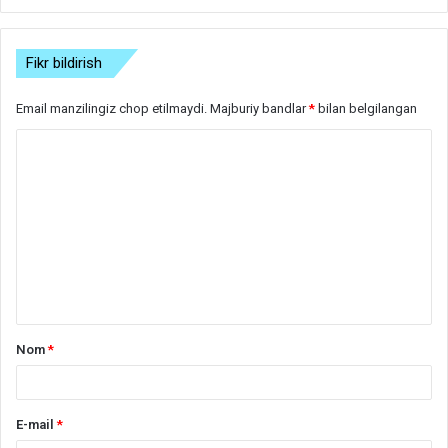
Fikr bildirish
Email manzilingiz chop etilmaydi.
Majburiy bandlar
*
bilan belgilangan
S
h
a
r
h
*
Nom
*
E-mail
*