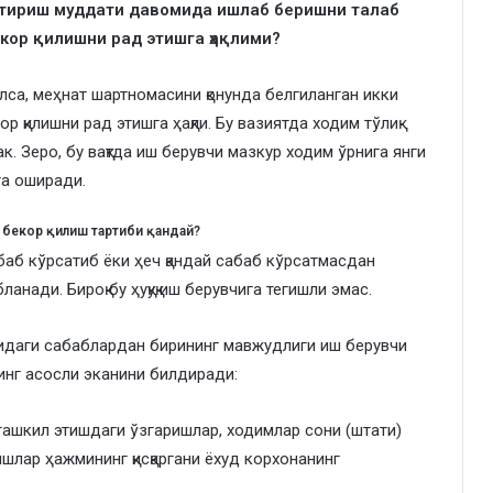
антириш муддати давомида ишлаб беришни талаб
кор қилишни рад этишга ҳақлими?
ўлса, меҳнат шартномасини қонунда белгиланган икки
 қилишни рад этишга ҳақли. Бу вазиятда ходим тўлиқ
. Зеро, бу вақтда иш берувчи мазкур ходим ўрнига янги
га оширади.
 бекор қилиш тартиби қандай?
баб кўрсатиб ёки ҳеч қандай сабаб кўрсатмасдан
анади. Бироқ бу ҳуқуқ иш берувчига тегишли эмас.
йидаги сабаблардан бирининг мавжудлиги иш берувчи
инг асосли эканини билдиради:
 ташкил этишдаги ўзгаришлар, ходимлар сони (штати)
ишлар ҳажмининг қисқаргани ёхуд корхонанинг