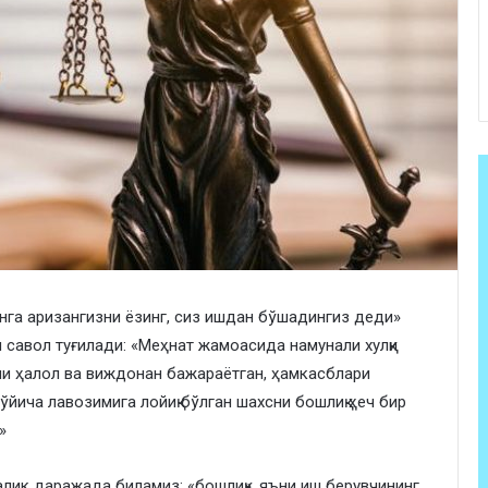
нга аризангизни ёзинг, сиз ишдан бўшадингиз деди»
н савол туғилади: «Меҳнат жамоасида намунали хулқи
ни ҳалол ва виждонан бажараётган, ҳамкасблари
ўйича лавозимига лойиқ бўлган шахсни бошлиқ ҳеч бир
»
чалик даражада биламиз: «бошлиқ», яъни иш берувчининг