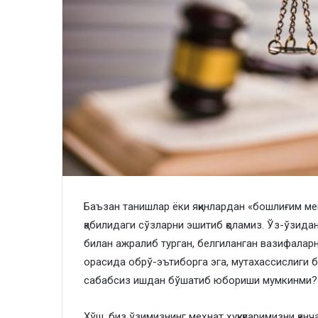
Баъзан танишлар ёки яқинлардан «бошлиғим ме
қабилидаги сўзларни эшитиб қоламиз. Ўз-ўзида
билан ажралиб турган, белгиланган вазифалар
орасида обрў-эътиборга эга, мутахассислиги б
сабабсиз ишдан бўшатиб юбориши мумкинми?
Хўш, биз ўзимизнинг меҳнат ҳуқуқларимизни қан