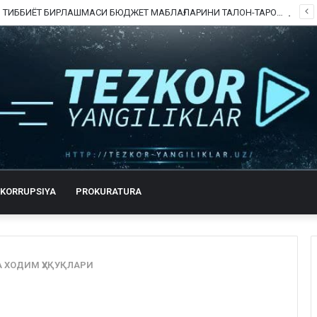
ШОФИРКОН ТИББИЁТ БИРЛАШМАСИ БЮДЖЕТ МАБЛАҒЛАРИНИ ТАЛОН-ТАРОЖ ҚИЛИНГАНИ РОСТМИ?
KORRUPSIYA
PROKURATURA
 ХОДИМ ҲУҚУҚЛАРИ