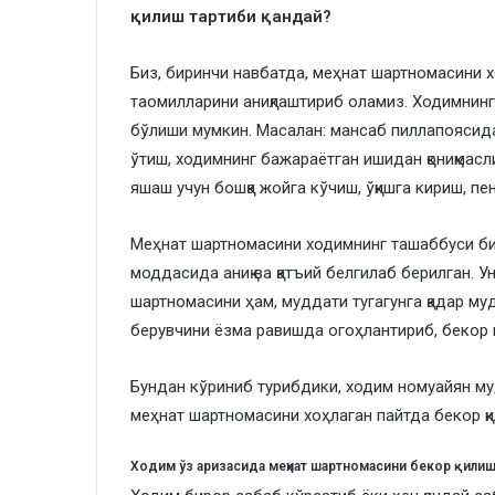
қилиш тартиби қандай?
Биз, биринчи навбатда, меҳнат шартномасини х
таомилларини аниқлаштириб оламиз. Ходимнин
бўлиши мумкин. Масалан: мансаб пиллапоясида 
ўтиш, ходимнинг бажараётган ишидан қониқмас
яшаш учун бошқа жойга кўчиш, ўқишга кириш, пе
Меҳнат шартномасини ходимнинг ташаббуси би
моддасида аниқ ва қатъий белгилаб берилган. У
шартномасини ҳам, муддати тугагунга қадар м
берувчини ёзма равишда огоҳлантириб, бекор қи
Бундан кўриниб турибдики, ходим номуайян му
меҳнат шартномасини хоҳлаган пайтда бекор қ
Ходим ўз аризасида меҳнат шартномасини бекор қили