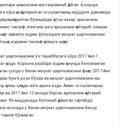
аатлари ҳимоясини мустаҳкамлаб қўйган. Қонунда
га кўра қисқартирилган огоҳлантириш муддати давомида
йруқ чиқарилган бўлишидан қатъи назар, аризасини
сининг таклиф этилгани унга аризасини қайтариб олишни
фақат аввалги ходим ўртасидаги меҳнат шартномасини
ошқа ходимни таклиф қилишга ҳақли.
нат шартномасини ўз ташаббусига кўра 2017 йил 1
ат қилди. Корхона раҳбари ходим қонунда белгиланган
ган ҳолда у билан меҳнат шартномасини фақат 2017 йил
одим бунга рози бўлди ва меҳнат шартномасини иш
р қилиш ҳақида янги ариза ёзди. Аммо огоҳлантириш
и ва 2017 йил 12 июнда берган аризасини қайтариб
нинг 99-моддасида белгилаб қўйилган тартибда
аси асосида у билан меҳнат шартномасини бекор
т тамом бўлмаган.