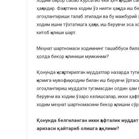
Ходим бирор сабаб кўрсатиб ёки ҳеч қандай с
ҳақлидир. Фақатгина ходим ўз нияти ҳақида иш
огоҳлантириши талаб этилади ва бу мажбурий 
ходим ишни тўхтатишга ҳақли, иш берувчи эса 
китоб қилиши шарт.
Меҳнат шартномаси ходимнинг ташаббуси билан
ҳолда бекор қилиниши мумкинми?
Қонунда қисқартирилган муддатлар назарда тут
қисмига мувофиқ, ходим билан иш берувчи ўрта
огоҳлантириш муддати тугамасдан олдин ҳам б
берувчи ва ходим ўзаро келишсалар, икки ҳаф
ходим меҳнат шартномасини бекор қилишни сўра
Қонунда белгиланган икки ҳафталик муддат
аризаси қайтариб олишга ҳақлими?