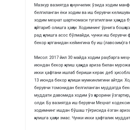
Мазкур вазиятда қонунчилик ўзида ходим манф
белгиланган ёки ходим ва иш берувчи келишуви
ходим меҳнат шартномаси тугатилгани ҳақида бу
қайтариб олишга ҳақли. Ходимнинг ўрнига бошқа
рад қилишга асос бўлмайди, чунки иш берувчи 
бекор қилганидан кейингина бу иш (лавозим)га б
Мисол: 2017 йил 30 майда ходим раҳбарга меҳ
июндан бекор қилиш ҳақида ариза билан мурожа
икки ҳафтани ишлаб бериши керак деб ҳисобла
13 июнда бекор қилиши мумкинлигини айтди. Х
берувчи томонидан белгиланган муддатда беко
муддати давомида ходим ўз қарорини ўзгартирд
олди. Бу вазиятда иш берувчи Меҳнат кодекси
ходимнинг ишдан бўшаш тўғрисида ёзган ариз
қилишга ҳақли эмас. Чунки икки ҳафталик мудда