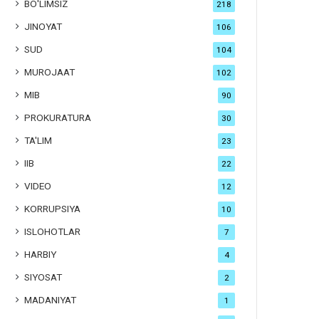
BO'LIMSIZ
218
JINOYAT
106
SUD
104
MUROJAAT
102
MIB
90
PROKURATURA
30
TA'LIM
23
IIB
22
VIDEO
12
KORRUPSIYA
10
ISLOHOTLAR
7
HARBIY
4
SIYOSAT
2
MADANIYAT
1