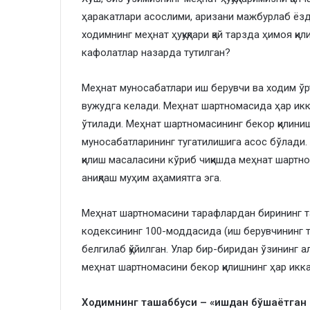
ҳаракатлари асослими, аризани мажбурлаб ёз
ходимнинг меҳнат ҳуқуқлари қай тарзда ҳимоя қи
кафолатлар назарда тутилган?
Меҳнат муносабатлари иш берувчи ва ходим ў
вужудга келади. Меҳнат шартномасида ҳар икка
ўтилади. Меҳнат шартномасининг бекор қилини
муносабатларининг тугатилишига асос бўлади.
қилиш масаласини кўриб чиқишда меҳнат шартн
аниқлаш муҳим аҳамиятга эга.
Меҳнат шартномасини тарафлардан бирининг т
кодексининг 100-моддасида (иш берувчининг 
белгилаб қўйилган. Улар бир-биридан ўзининг 
меҳнат шартномасини бекор қилишнинг ҳар икка
Ходимнинг ташаббуси – «ишдан бўшаётган 