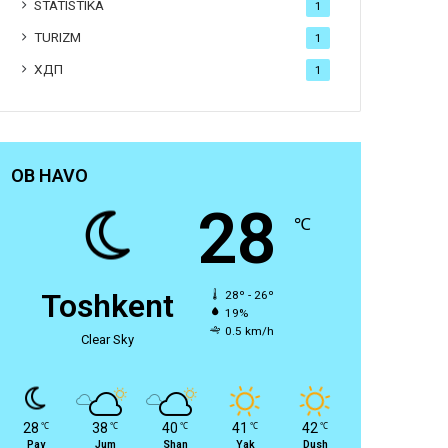
STATISTIKA
1
TURIZM
1
ХДП
1
OB HAVO
28
℃
Toshkent
28º - 26º
19%
0.5 km/h
Clear Sky
28
38
40
41
42
℃
℃
℃
℃
℃
Pay
Jum
Shan
Yak
Dush