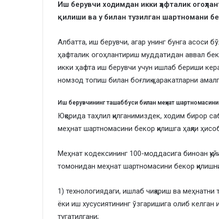
Иш берувчи ходимдан икки ҳафталик огоҳл
қилиши ва у билан тузилган шартномани бе
Албатта, иш берувчи, агар унинг бунга асоси б
ҳафталик огоҳлантириш муддатидан аввал бекор
икки ҳафта иш берувчи учун ишлаб бериши керак
номзод топиш билан боғлиқ ҳаракатларни амал
Иш берувчининг ташаббуси билан меҳнат шартномасини
Юқорида таҳлил қилганимиздек, ходим бирор са
меҳнат шартномасини бекор қилишга ҳақли ҳисобл
Меҳнат кодексининг 100-моддасига биноан қу
томонидан меҳнат шартномасини бекор қилишн
1) технологиядаги, ишлаб чиқариш ва меҳнатни
ёки иш хусусиятининг ўзгаришига олиб келган 
тугатилгани;­