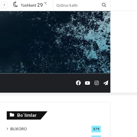
℃
29
Qidiruv
Toshkent
kaliti
Facebook
YouTube
Instagram
Telegram
Bo`limlar
BUXORO
379