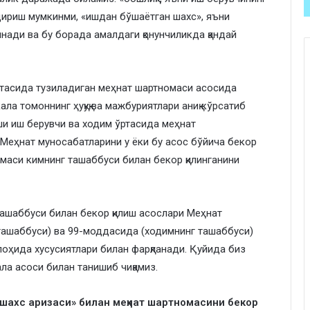
дириш мумкинми, «ишдан бўшаётган шахс», яъни
линади ва бу борада амалдаги қонунчиликда қандай
ртасида тузиладиган меҳнат шартномаси асосида
ла томоннинг ҳуқуқ ва мажбуриятлари аниқ кўрсатиб
ши иш берувчи ва ходим ўртасида меҳнат
 Меҳнат муносабатларини у ёки бу асос бўйича бекор
омаси кимнинг ташаббуси билан бекор қилинганини
ашаббуси билан бекор қилиш асослари Меҳнат
ташаббуси) ва 99-моддасида (ходимнинг ташаббуси)
алоҳида хусусиятлари билан фарқланади. Қуйида биз
ла асоси билан танишиб чиқамиз.
шахс аризаси» билан меҳнат шартномасини бекор