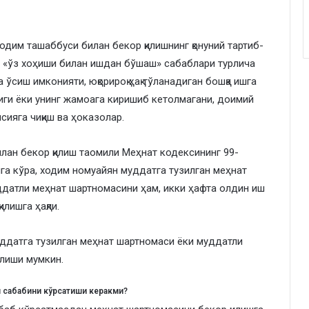
одим ташаббуси билан бекор қилишнинг қонуний тартиб-
г «ўз хоҳиши билан ишдан бўшаш» сабаблари турлича
ўсиш имконияти, юқорироқ ҳақ тўланадиган бошқа ишга
лиги ёки унинг жамоага киришиб кетолмагани, доимий
нсияга чиқиш ва ҳоказолар.
лан бекор қилиш таомили Меҳнат кодексининг 99-
нга кўра, ходим номуайян муддатга тузилган меҳнат
уддатли меҳнат шартномасини ҳам, икки ҳафта олдин иш
лишга ҳақли.
ддатга тузилган меҳнат шартномаси ёки муддатли
илиши мумкин.
ш сабабини кўрсатиши керакми?