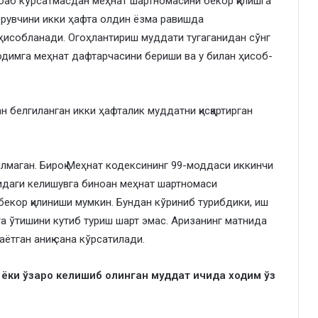
абаб кўрсатмасдан меҳнат шартномасини бекор қилишга
 берувчини икки ҳафта олдин ёзма равишда
ҳисобланади. Огоҳлантириш муддати тугаганидан сўнг
ходимга меҳнат дафтарчасини бериши ва у билан ҳисоб-
 белгиланган икки ҳафталик муддатни қисқартирган
илмаган. Бироқ Меҳнат кодексининг 99-моддаси иккинчи
сидаги келишувга биноан меҳнат шартномаси
екор қилиниши мумкин. Бундан кўриниб турибдики, иш
та ўтишини кутиб туриш шарт эмас. Аризанинг матнида
ётган аниқ сана кўрсатилади.
 ёки ўзаро келишиб олинган муддат ичида ходим ўз