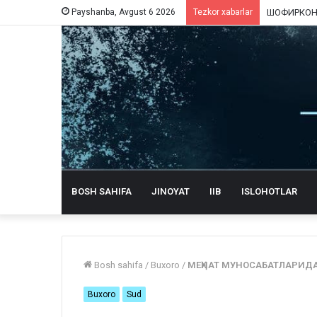
Payshanba, Avgust 6 2026
Tezkor xabarlar
BOSH SAHIFA
JINOYAT
IIB
ISLOHOTLAR
Bosh sahifa
/
Buxoro
/
МЕҲНАТ МУНОСАБАТЛАРИДА
Buxoro
Sud