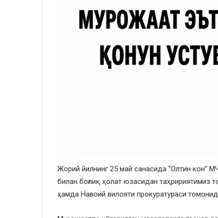
Жорий йилнинг 25 май санасида “Олтин кон” М
билан боғлиқ ҳолат юзасидан таҳририятимиз 
ҳамда Навоий вилояти прокуратураси томонида