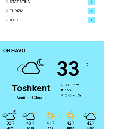
STATISTIKA
1
TURIZM
1
ХДП
1
OB HAVO
33
℃
Toshkent
33º - 27º
16%
2.45 km/h
Scattered Clouds
32
40
41
42
42
℃
℃
℃
℃
℃
Jum
Shan
Yak
Dush
Sesh