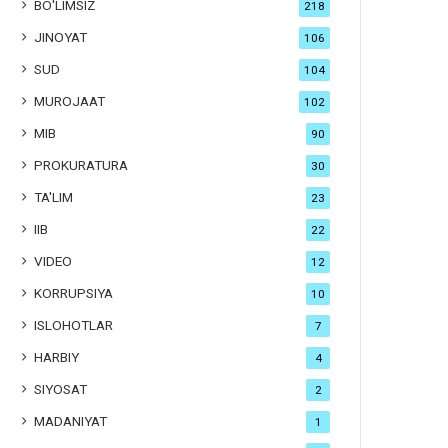
BO'LIMSIZ
218
JINOYAT
106
SUD
104
MUROJAAT
102
MIB
90
PROKURATURA
30
TA'LIM
23
IIB
22
VIDEO
12
KORRUPSIYA
10
ISLOHOTLAR
7
HARBIY
4
SIYOSAT
2
MADANIYAT
1