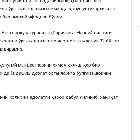
 масъулият билан ёндашилгани, ҳолатнинг ҳар
ида ўрганилаётгани юртимизда қонун устуворлиги ва
а бир амалий ифодаси бўлди.
 Бош прокуратураси раҳбариятига, Навоий вилояти
ожаатни ўрганишда иштирок этаётган масъул 32 бўлим
илдирамиз.
қонуний манфаатларини ҳимоя қилиш, ҳар бир
сида ёндашиш давлат органларига бўлган ишончни
ий, холис ва адолатли қарор қабул қилиниб, ҳақиқат