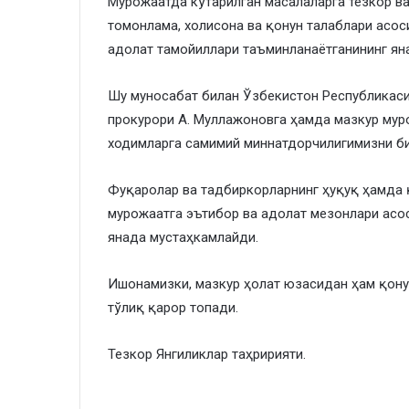
Мурожаатда кўтарилган масалаларга тезкор ва
томонлама, холисона ва қонун талаблари асос
адолат тамойиллари таъминланаётганининг ян
Шу муносабат билан Ўзбекистон Республикаси
прокурори А. Муллажоновга ҳамда мазкур мур
ходимларга самимий миннатдорчилигимизни б
Фуқаролар ва тадбиркорларнинг ҳуқуқ ҳамда 
мурожаатга эътибор ва адолат мезонлари асо
янада мустаҳкамлайди.
Ишонамизки, мазкур ҳолат юзасидан ҳам қонун
тўлиқ қарор топади.
Тезкор Янгиликлар таҳририяти.