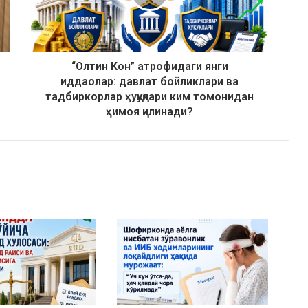
“Олтин Кон” атрофидаги янги
иддаолар: давлат бойликлари ва
тадбиркорлар ҳуқуқлари ким томонидан
ҳимоя қилинади?