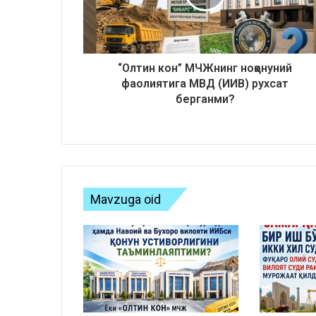
“Олтин кон” МЧЖнинг ноқонуний
фаолиятига МВД (ИИВ) рухсат
берганми?
Mavzuga oid