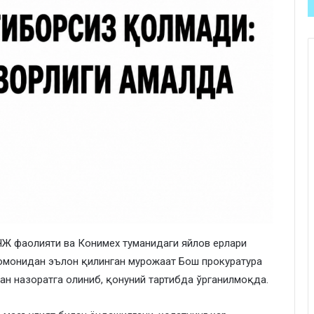
ЧЖ фаолияти ва Конимех туманидаги яйлов ерлари
томонидан эълон қилинган мурожаат Бош прокуратура
н назоратга олиниб, қонуний тартибда ўрганилмоқда.