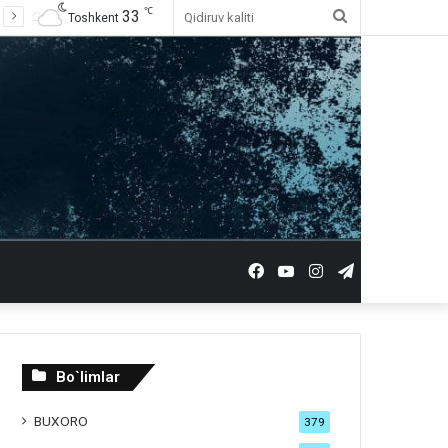
℃
33
Qidiruv
Toshkent
kaliti
Facebook
YouTube
Instagram
Telegram
Bo`limlar
BUXORO
379