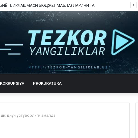
ШОФИРКОН ТИББИЁТ БИРЛАШМАСИ БЮДЖЕТ МАБЛАҒЛАРИНИ ТАЛОН-ТАРОЖ ҚИЛИНГАНИ РОСТМИ?
KORRUPSIYA
PROKURATURA
ди: қонун устуворлиги амалда