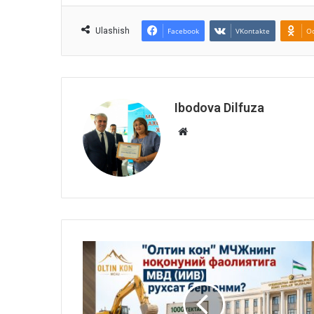
Ulashish
Facebook
VKontakte
Od
Ibodova Dilfuza
Website