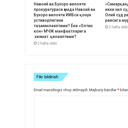
Навоий ва Бухоро вилояти
«Самарқанд
прокуратураси ҳамда Навоий ва
икки хил с
Бухоро вилояти ИИБси қонун
Олий суд р
устиворлигини
раисига му
таъминлаяптими? Ёки «Олтин
2 hafta oldi
кон» МЧЖ манфаатларига
хизмат қилаяптими?
2 hafta oldin
Fikr bildirish
Email manzilingiz chop etilmaydi.
Majburiy bandlar
*
bilan
S
h
a
r