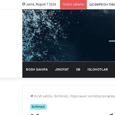
Juma, Avgust 7 2026
Tezkor xabarlar
BOSH SAHIFA
JINOYAT
IIB
ISLOHOTLAR
Bosh sahifa
/
Bo'limsiz
/
Мурожаат эътиборсиз қолма
Bo'limsiz