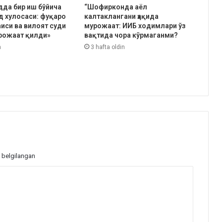
да бир иш бўйича
“Шофирконда аёл
уд хулосаси: фуқаро
калтаклангани ҳақида
аиси ва вилоят суди
мурожаат: ИИБ ходимлари ўз
рожаат қилди»
вақтида чора кўрмаганми?
n
3 hafta oldin
 belgilangan