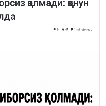
рсиз қолмади: қонун
лда
0
47
1 minute read