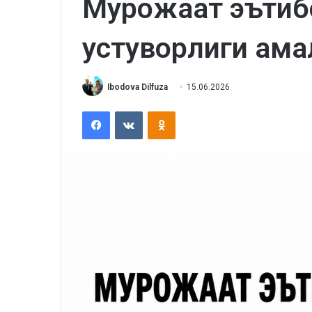
Мурожаат эътибо
устуворлиги ама
Ibodova Dilfuza
15.06.2026
Facebook
VKontakte
Odnoklassniki