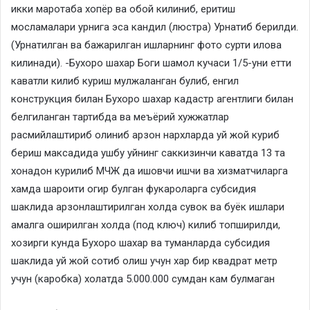
икки маротаба хопёр ва обой килиниб, еритиш
мосламалари урнига эса кандил (люстра) Урнатиб берилди.
(Урнатилган ва бажарилган ишларнинг фото сурти илова
килинади). -Бухоро шахар Боги шамол кучаси 1/5-уни етти
каватли килиб куриш мулжаланган булиб, енгил
конструкция билан Бухоро шахар кадастр агентлиги билан
белгиланган тартибда ва меъёрий хужжатлар
расмийлаштириб олиниб арзон нархларда уй жой куриб
бериш максадида ушбу уйнинг саккизинчи каватда 13 та
хонадон курилиб МЧЖ да ишовчи ишчи ва хизматчиларга
хамда шароити огир булган фукароларга субсидия
шаклида арзонлаштирилган холда сувок ва буёк ишлари
амалга оширилган холда (под ключ) килиб топширилди,
хозирги кунда Бухоро шахар ва туманларда субсидия
шаклида уй жой сотиб олиш учун хар бир квадрат метр
учун (каробка) холатда 5.000.000 сумдан кам булмаган