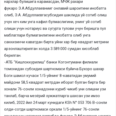
нархлар булишига карамасдан, МЧЖ рахари
фукаро Э.А.Абдуллаевнииг онлавий шароитини инобатга
олиб, Э.А. Абдуллаевгасубсидия шаклида уй сотиб олиш
учун хеч ким унга кафил булмаслигини, унинг уй сотиб
олиши учун нотариус ва сугурта тулови учун беришга пул
маблаглари булмаганлигини инобатга олиб унга
саккизинчи каватдан бирта уйни хар бир квадрат метрини
арзонлаштирилган холда 3.589.000 сумдан хисоблаб
берилган.
-АТБ “Кишлоккурилиш” банки Когонтумани филиали
томонидан субсидия шартномаси буйича Бухоро шахар
Боги шамол кучаси 1/5-уйнинг 8-каватидан умумий
майдони 58,5 квадрат метрдан иборат булган бирта бир
хонали 76-сонли хонадонни куриб чикиб уни олишни узи
танлаб, барча мезёрий хужжатларга шахсан узи имзо
килиб, 2022 йил 24 март кунидаги KSh N° 053 706 В-сонли
олди-сотди шартномаси оркали 1/5-уйнинг 76-сонли
хонадонни нотариал тартибда фукаро Э.Абдуллаев номига