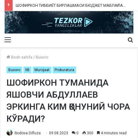
ШОФИРКОН ТИББИЁТ БИРЛАШМАСИ БЮДЖЕТ МАБЛАҒЛАРИНИ ТАЛОН-ТАРОЖ ҚИЛИНГАНИ РОСТМИ?
Menu
Qi
ka
Bosh sahifa
/
Buxoro
Buxoro
IIB
Murojaat
Prokuratura
ШОФИРКОН ТУМАНИДА
ЯШОВЧИ АБДУЛЛАЕВ
ЭРКИНГА КИМ ҚОНУНИЙ ЧОРА
КЎРАДИ?
Ibodova Dilfuza
09.08.2023
0
300
4 minutes read