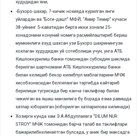
худудидан яни;
-Бухоро шахар, 7-кичик нохияда курилган янги
уйлардан ва “Боги-дашт” МФЙ, “Амир Темир” кучаси
38-уйнинг 5-каватидан бирта икки хонали 25-
хонадонини конуний номига расмийлаштириб бериш
мумкинлиги ёхуд шахсан узи Бухоро шахринингузи
хохлаган худудидан уй сотиболиши учун, унга АТБ
Кишлоккурилиш банки томонидан субсидия шаклида
берилган шартномани АТБ Кишлоккурилиш банки
билан келишиб бекор килибпул маблагларини МЧЖ
хисобхонасидан белгиланган тартибда кайтариб
берилиши тугрисида бир канча таклифлар билан
чикилган ва яшаш манзилига бу борада ёзма равишда
хатлар юборилган.(юборилган хатларилова килинади)
Хозирги кунда хам Э.А.Абдуллаевга “DILUM NUR
STROY” МЧЖ томонидан барча талаб ва таклифлари
бажарилибкелинаётган булсада, у аник бир максадга