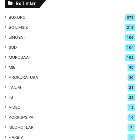
Bo`limlar
BUXORO
379
BO'LIMSIZ
218
JINOYAT
106
SUD
104
MUROJAAT
102
MIB
90
PROKURATURA
30
TA'LIM
23
IIB
22
VIDEO
12
KORRUPSIYA
10
ISLOHOTLAR
7
HARBIY
4