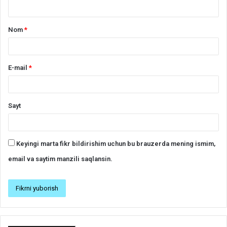
*
Nom
*
E-mail
*
Sayt
Keyingi marta fikr bildirishim uchun bu brauzerda mening ismim,
email va saytim manzili saqlansin.