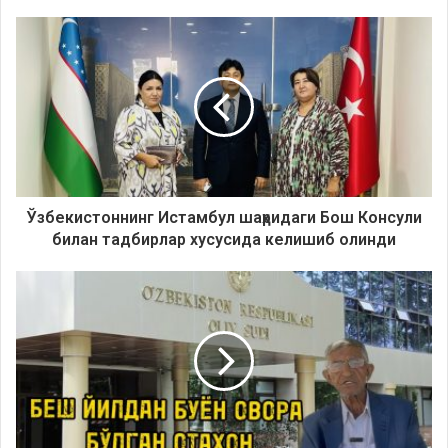
Ўзбекистоннинг Истамбул шаҳридаги Бош Консули
билан тадбирлар хусусида келишиб олинди