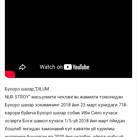
Бухоро шахар,”DILUM
NUR STROY” масьулияти чекланган жамияти томонидан
Бухоро шахар хокимининг 2018 йил 23-март кунидаги 718-
карори буйича Бухоро шахар собик Иби Сино кучаси
хозирги Боги шамол кучаси 1/5-уй 2018 йил март ойидан
бошлаб янгидан замонавий куп каватли уй курилиш
ишларини бошлаган ва 2020 йил октябрь ойида ушбу уй