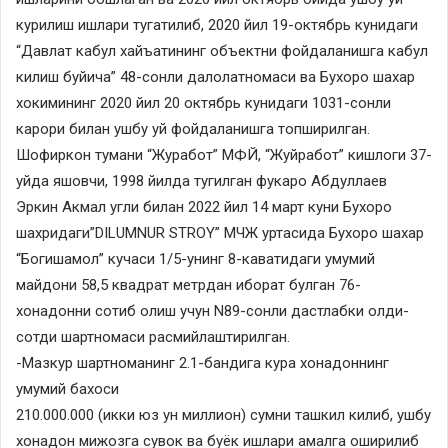
курилиш ишлари тугатилиб, 2020 йил 19-октябрь кунидаги
“Давлат кабул хайъатининг объектни фойдаланишга кабул
килиш буйича” 48-сонли далолатномаси ва Бухоро шахар
хокимининг 2020 йил 20 октябрь кунидаги 1031-сонли
карори билан ушбу уй фойдаланишга топширилган.
Шофиркон тумани “Журабот” МФЙ, “Жуйработ” кишлоги 37-
уйда яшовчи, 1998 йилда тугилган фукаро Абдуллаев
Эркин Акмал угли билан 2022 йил 14 март куни Бухоро
шахридаги”DILUMNUR STROY” МЧЖ уртасида Бухоро шахар
“Богишамол” кучаси 1/5-унинг 8-каватидаги умумий
майдони 58,5 квадрат метрдан иборат булган 76-
хонадонни сотиб олиш учун N89-сонли дастлабки олди-
сотди шартномаси расмийлаштирилган.
-Мазкур шартноманинг 2.1-бандига кура хонадоннинг
умумий бахоси
210.000.000 (икки юз ун миллион) сумни ташкил килиб, ушбу
хонадон мижозга сувок ва буёк ишлари амалга оширилиб