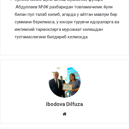
.Абдуллаев МЧЖ рахбаридан товламачилик йули
билан пул талаб килиб, агарда у айтган мавлум бир
суммани берилмаса, у юкори турувчи идораларга ва
ижтимоий тармокларга мурожаат килишдан
тухтамаслигини билдириб келмокда.
Ibodova Dilfuza
Website