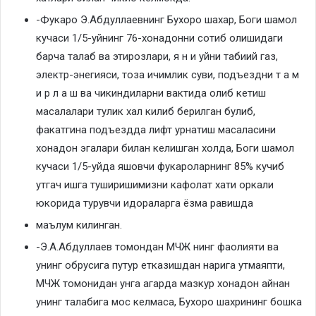
-Фукаро Э.Абдуллаевнинг Бухоро шахар, Боги шамол
кучаси 1/5-уйнинг 76-хонадонни сотиб олишидаги
барча талаб ва этирозлари, я н и уйни табиий газ,
электр-энегияси, тоза ичимлик суви, подъездни т а м
и р л а ш ва чикиндиларни вактида олиб кетиш
масалалари тулик хал килиб берилган булиб,
факатгина подъездда лифт урнатиш масаласини
хонадон эгалари билан келишган холда, Боги шамол
кучаси 1/5-уйда яшовчи фукароларнинг 85% кучиб
утгач ишга туширишимизни кафолат хати оркали
юкорида турувчи идораларга ёзма равишда
маълум килинган.
-Э.А.Абдуллаев томондан МЧЖ нинг фаолияти ва
унинг обрусига путур етказишдан нарига утмаяпти,
МЧЖ томонидан унга агарда мазкур хонадон айнан
унинг талабига мос келмаса, Бухоро шахрининг бошка