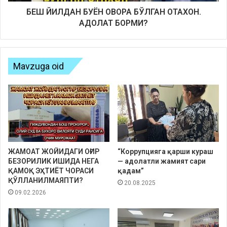
БЕШ ЙИЛДАН БУЁН ОВОРА БЎЛГАН ОТАХОН.
АДОЛАТ БОРМИ?
Mavzuga oid
ЖАМОАТ ЖОЙИДАГИ ОҒИР
“Коррупцияга қарши кураш
БЕЗОРИЛИК ИШИДА НЕГА
— адолатли жамият сари
ҚАМОҚ ЭҲТИЁТ ЧОРАСИ
қадам”
ҚЎЛЛАНИЛМАЯПТИ?
20.08.2025
09.02.2026