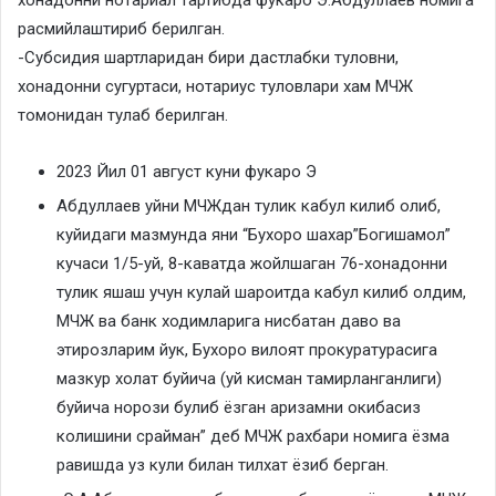
расмийлаштириб берилган.
-Субсидия шартларидан бири дастлабки туловни,
хонадонни сугуртаси, нотариус туловлари хам МЧЖ
томонидан тулаб берилган.
2023 Йил 01 август куни фукаро Э
Абдуллаев уйни МЧЖдан тулик кабул килиб олиб,
куйидаги мазмунда яни “Бухоро шахар”Богишамол”
кучаси 1/5-уй, 8-каватда жойлшаган 76-хонадонни
тулик яшаш учун кулай шароитда кабул килиб олдим,
МЧЖ ва банк ходимларига нисбатан даво ва
этирозларим йук, Бухоро вилоят прокуратурасига
мазкур холат буйича (уй кисман тамирланганлиги)
буйича норози булиб ёзган аризамни окибасиз
колишини срайман” деб МЧЖ рахбари номига ёзма
равишда уз кули билан тилхат ёзиб берган.