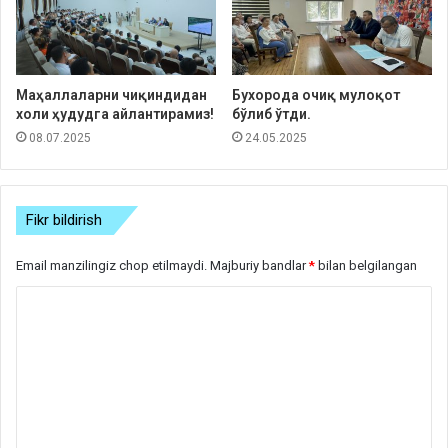
Маҳаллаларни чиқиндидан
Бухорода очиқ мулоқот
холи ҳудудга айлантирамиз!
бўлиб ўтди.
08.07.2025
24.05.2025
Fikr bildirish
Email manzilingiz chop etilmaydi.
Majburiy bandlar
*
bilan belgilangan
S
h
a
r
h