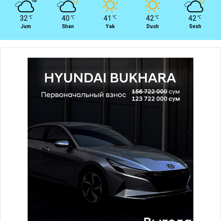
32
40
41
42
42
℃
℃
℃
℃
℃
Jum
Shan
Yak
Dush
Sesh