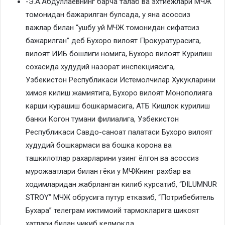
-Э.А.Абдуллаевнинг барча талаб ва эхтиёжлари МЧЖ
томонидан бажарилган булсада, у яна асоссиз
важлар билан “ушбу уй МЧЖ томонидан сифатсиз
бажарилган” деб Бухоро вилоят Прокуратурасига,
вилоят ИИБ бошлиги номига, Бухоро вилоят Курилиш
сохасида худудий назорат инспекциясига,
Узбекистон Республикаси Истемолчилар Хукукларини
химоя килиш жамиятига, Бухоро вилоят Монополияга
карши курашиш бошкармасига, АТБ Кишлок курилиш
банки Когон тумани филиалига, Узбекистон
Республикаси Савдо-саноат палатаси Бухоро вилоят
худудий бошкармаси ва бошка корона ва
ташкилотлар рахарларини узинг ёлгон ва асоссиз
мурожаатлари билан гёки у МЧЖнинг рахбар ва
ходимларидан жабрланган килиб курсатиб, “DILUMNUR
STROY” МЧЖ обрусига путур етказиб, “Потрибебитель
Бухара” телеграм ижтимоий тармокларига шикоят
хатлари билан чикиб келмокда.