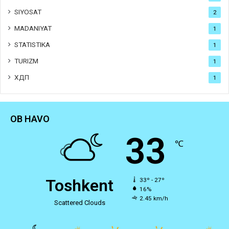
SIYOSAT
2
MADANIYAT
1
STATISTIKA
1
TURIZM
1
ХДП
1
OB HAVO
33
℃
Toshkent
33º - 27º
16%
2.45 km/h
Scattered Clouds