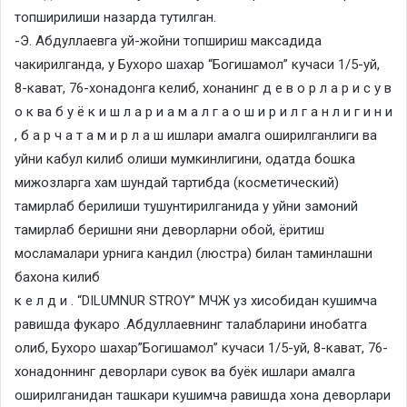
топширилиши назарда тутилган.
-Э. Абдуллаевга уй-жойни топшириш максадида
чакирилганда, у Бухоро шахар “Богишамол” кучаси 1/5-уй,
8-кават, 76-хонадонга келиб, хонанинг д е в о р л а р и с у в
о к ва б у ё к и ш л а р и а м а л г а о ш и р и л г а н л и г и н и
, б а р ч а т а м и р л а ш ишлари амалга оширилганлиги ва
уйни кабул килиб олиши мумкинлигини, одатда бошка
мижозларга хам шундай тартибда (косметический)
тамирлаб берилиши тушунтирилганида у уйни замоний
тамирлаб беришни яни деворларни обой, ёритиш
мосламалари урнига кандил (люстра) билан таминлашни
бахона килиб
к е л д и . “DILUMNUR STROY” МЧЖ уз хисобидан кушимча
равишда фукаро .Абдуллаевнинг талабларини инобатга
олиб, Бухоро шахар”Богишамол” кучаси 1/5-уй, 8-кават, 76-
хонадоннинг деворлари сувок ва буёк ишлари амалга
оширилганидан ташкари кушимча равишда хона деворлари