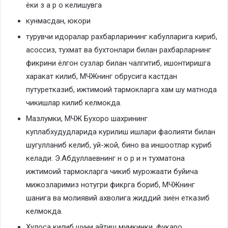
ёки з а р о келишувга
кунмасдан, юкори
турувчи идоралар рахбарларининг кабулларига кириб,
асоссиз, тухмат ва бухтонлари билан рахбарларнинг
фикрини ёлгон сузлар билан чалгитиб, ишонтиришга
харакат килиб, МЧЖнинг обрусига кастдан
путуретказиб, ижтимоий тармокларга хам шу матнода
чикишлар килиб келмокда.
Мазлумки, МЧЖ Бухоро шахрининг
куплабхудудларида курилиш ишлари фаолияти билан
шугулланиб келиб, уй-жой, бино ва иншоотлар куриб
келади. Э.Абдуллаевнинг н о р и н тухматона
ижтимоий тармокларга чикиб мурожаати буйича
мижозларимиз нотугри фикрга бориб, МЧЖнинг
шанига ва молиявий ахволига жиддий зиён етказиб
келмокда.
Хулоса килиб шуни айтиш мумкинки, фукаро