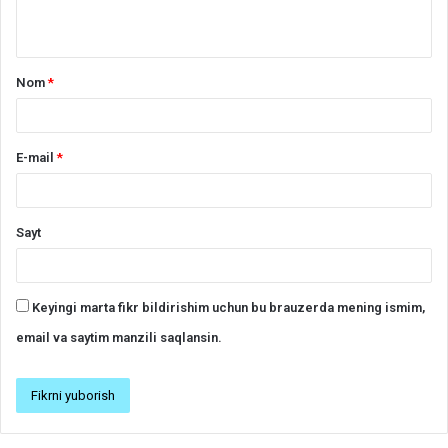
*
Nom
*
E-mail
*
Sayt
Keyingi marta fikr bildirishim uchun bu brauzerda mening ismim,
email va saytim manzili saqlansin.