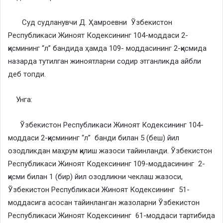
Суд судланувчи Д. Ҳамроевни Ўзбекистон
Республикаси Жиноят Кодексининг 104-моддаси 2-
қисмининг “л” бандида ҳамда 109- моддасининг 2-қисмида
назарда тутилган жиноятларни содир этганликда айбли
деб топди.
Унга:
Ўзбекистон Республикаси Жиноят Кодексининг 104-
моддаси 2-қисмининг “л” банди билан 5 (беш) йил
озодликдан маҳрум қилиш жазоси тайинланди. Ўзбекистон
Республикаси Жиноят Кодексининг 109-моддасининг 2-
қисми билан 1 (бир) йил озодликни чеклаш жазоси,
Ўзбекистон Республикаси Жиноят Кодексининг 51-
моддасига асосан тайинланган жазоларни Ўзбекистон
Республикаси Жиноят Кодексининг 61-моддаси тартибида