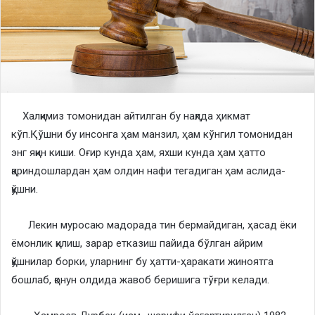
Халқимиз томонидан айтилган бу нақлда ҳикмат
кўп.Қўшни бу инсонга ҳам манзил, ҳам кўнгил томонидан
энг яқин киши. Оғир кунда ҳам, яхши кунда ҳам ҳатто
қариндошлардан ҳам олдин нафи тегадиган ҳам аслида-
қўшни.
Лекин муросаю мадорада тин бермайдиган, ҳасад ёки
ёмонлик қилиш, зарар етказиш пайида бўлган айрим
қўшнилар борки, уларнинг бу ҳатти-ҳаракати жиноятга
бошлаб, қонун олдида жавоб беришига тўғри келади.