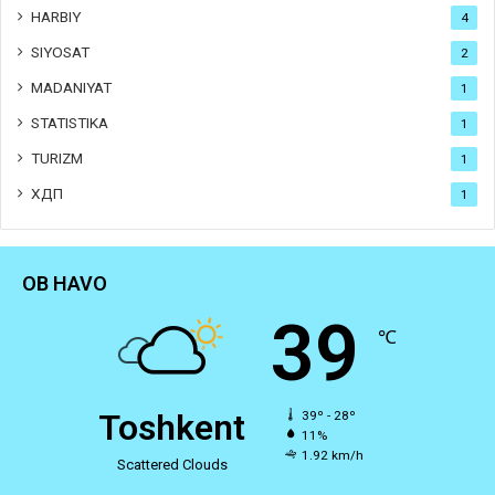
HARBIY
4
SIYOSAT
2
MADANIYAT
1
STATISTIKA
1
TURIZM
1
ХДП
1
OB HAVO
39
℃
Toshkent
39º - 28º
11%
1.92 km/h
Scattered Clouds