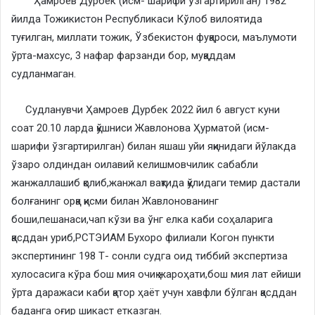
Ҳамроев Дурбек (исм- шарифи ўзгартирилган) 1982
йилда Тожикистон Республикаси Кўлоб вилоятида
туғилган, миллати тожик, Ўзбекистон фуқароси, маълумоти
ўрта-махсус, 3 нафар фарзанди бор, муқаддам
судланмаган.
Судланувчи Ҳамроев Дурбек 2022 йил 6 август куни
соат 20.10 ларда қўшниси Жавлонова Ҳурматой (исм-
шарифи ўзгартирилган) билан яшаш уйи яқинидаги йўлакда
ўзаро олдиндан оилавий келишмовчилик сабабли
жанжаллашиб қолиб,жанжал вақтида қўлидаги темир дастали
болғанинг орқа қисми билан Жавлонованинг
боши,пешанаси,чап кўзи ва ўнг елка каби соҳаларига
қасддан уриб,РСТЭИАМ Бухоро филиали Когон пункти
экспертининг 198 Т- сонли судга оид тиббий экспертиза
хулосасига кўра бош мия очиқ жароҳати,бош мия лат ейиши
ўрта даражаси каби қатор ҳаёт учун хавфли бўлган қасддан
баданга оғир шикаст етказган.