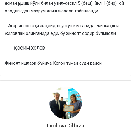
қисман қўшиш йўли билан узил-кесил 5 (беш) йил 1 (бир) ой
озодликдан маҳрум қилиш жазоси тайинланди.
Агар инсон ақли жаҳлидан устун келганида ёки жаҳлни
жиловлай олинганида эди, бу жиноят содир бўлмасди.
ҚОСИМ ХОЛОВ
Жиноят ишлари бўйича Когон туман суди раиси
Ibodova Dilfuza