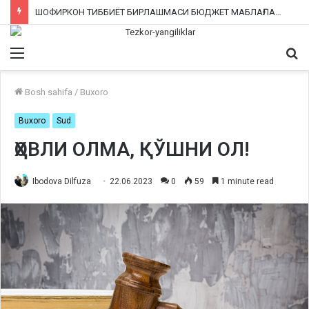
ШОФИРКОН ТИББИЁТ БИРЛАШМАСИ БЮДЖЕТ МАБЛАҒЛАРИНИ ТАЛОН-ТАРОЖ ҚИЛИНГАНИ РОСТМИ?
Menu
Qi
ka
Bosh sahifa
/
Buxoro
Buxoro
Sud
ҲОВЛИ ОЛМА, ҚЎШНИ ОЛ!
Ibodova Dilfuza
22.06.2023
0
59
1 minute read