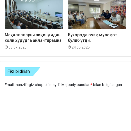
Маҳаллаларни чиқиндидан
Бухорода очиқ мулоқот
холи ҳудудга айлантирамиз!
бўлиб ўтди.
08.07.2025
24.05.2025
Fikr bildirish
Email manzilingiz chop etilmaydi.
Majburiy bandlar
*
bilan belgilangan
S
h
a
r
h