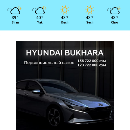
39
40
43
43
43
℃
℃
℃
℃
℃
Shan
Yak
Dush
Sesh
Chor