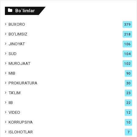
Bo`limlar
BUXORO
379
BO'LIMSIZ
218
JINOYAT
106
SUD
104
MUROJAAT
102
MIB
90
PROKURATURA
30
TA'LIM
23
IIB
22
VIDEO
12
KORRUPSIYA
10
ISLOHOTLAR
7