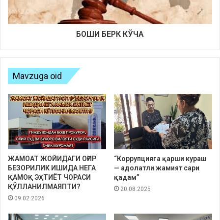
БОШИ БЕРК КЎЧА
Mavzuga oid
ЖАМОАТ ЖОЙИДАГИ ОҒИР
“Коррупцияга қарши кураш
БЕЗОРИЛИК ИШИДА НЕГА
— адолатли жамият сари
ҚАМОҚ ЭҲТИЁТ ЧОРАСИ
қадам”
ҚЎЛЛАНИЛМАЯПТИ?
20.08.2025
09.02.2026