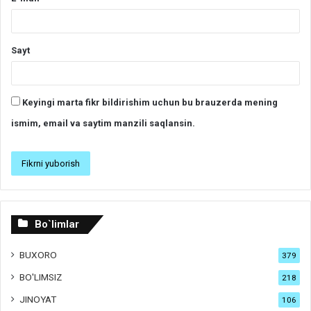
Sayt
Keyingi marta fikr bildirishim uchun bu brauzerda mening
ismim, email va saytim manzili saqlansin.
Bo`limlar
BUXORO
379
BO'LIMSIZ
218
JINOYAT
106