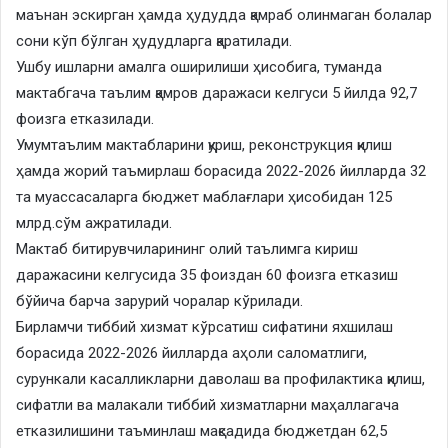
маънан эскирган ҳамда ҳудудда қамраб олинмаган болалар
сони кўп бўлган ҳудудларга қаратилади.
Ушбу ишларни амалга оширилиши ҳисобига, туманда
мактабгача таълим қамров даражаси келгуси 5 йилда 92,7
фоизга етказилади.
Умумтаълим мактабларини қуриш, реконструкция қилиш
ҳамда жорий таъмирлаш борасида 2022-2026 йилларда 32
та муассасаларга бюджет маблағлари ҳисобидан 125
млрд.сўм ажратилади.
Мактаб битирувчиларининг олий таълимга кириш
даражасини келгусида 35 фоиздан 60 фоизга етказиш
бўйича барча зарурий чоралар кўрилади.
Бирламчи тиббий хизмат кўрсатиш сифатини яхшилаш
борасида 2022-2026 йилларда аҳоли саломатлиги,
сурункали касалликларни даволаш ва профилактика қилиш,
сифатли ва малакали тиббий хизматларни маҳаллагача
етказилишини таъминлаш мақсадида бюджетдан 62,5