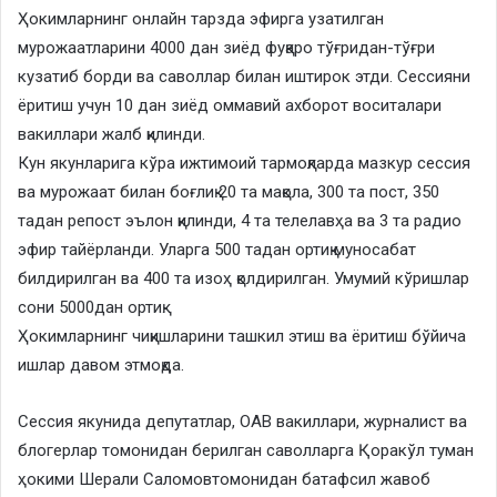
Ҳокимларнинг онлайн тарзда эфирга узатилган
мурожаатларини 4000 дан зиёд фуқаро тўғридан-тўғри
кузатиб борди ва саволлар билан иштирок этди. Сессияни
ёритиш учун 10 дан зиёд оммавий ахборот воситалари
вакиллари жалб қилинди.
Кун якунларига кўра ижтимоий тармоқларда мазкур сессия
ва мурожаат билан боғлиқ 20 та мақола, 300 та пост, 350
тадан репост эълон қилинди, 4 та телелавҳа ва 3 та радио
эфир тайёрланди. Уларга 500 тадан ортиқ муносабат
билдирилган ва 400 та изоҳ қолдирилган. Умумий кўришлар
сони 5000дан ортиқ.
Ҳокимларнинг чиқишларини ташкил этиш ва ёритиш бўйича
ишлар давом этмоқда.
Сессия якунида депутатлар, ОАВ вакиллари, журналист ва
блогерлар томонидан берилган саволларга Қоракўл туман
ҳокими Шерали Саломовтомонидан батафсил жавоб