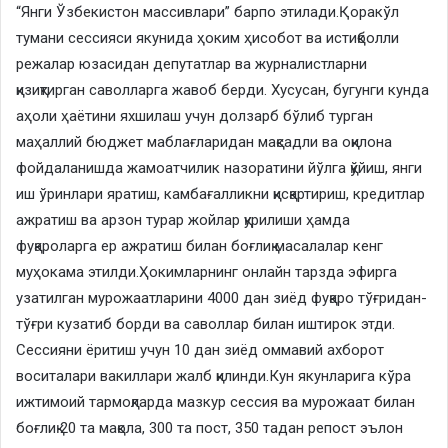
“Янги Ўзбекистон массивлари” барпо этилади.Қоракўл
тумани сессияси якунида ҳоким ҳисобот ва истиқболли
режалар юзасидан депутатлар ва журналистларни
қизиқтирган саволларга жавоб берди. Хусусан, бугунги кунда
аҳоли ҳаётини яхшилаш учун долзарб бўлиб турган
маҳаллий бюджет маблағларидан мақсадли ва оқилона
фойдаланишда жамоатчилик назоратини йўлга қўйиш, янги
иш ўринлари яратиш, камбағалликни қисқартириш, кредитлар
ажратиш ва арзон турар жойлар қурилиши ҳамда
фуқароларга ер ажратиш билан боғлиқ масалалар кенг
муҳокама этилди.Ҳокимларнинг онлайн тарзда эфирга
узатилган мурожаатларини 4000 дан зиёд фуқаро тўғридан-
тўғри кузатиб борди ва саволлар билан иштирок этди.
Сессияни ёритиш учун 10 дан зиёд оммавий ахборот
воситалари вакиллари жалб қилинди.Кун якунларига кўра
ижтимоий тармоқларда мазкур сессия ва мурожаат билан
боғлиқ 20 та мақола, 300 та пост, 350 тадан репост эълон