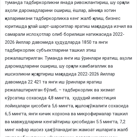
туманда тадбиркорликни янада ривожлантириш, шу орқали
аҳоли даромадларини ошириш, ёшлар, айниқса хотин
қизларимизни тадбиркорликка кенг жалб қилиш, бизнес
юритишда қулай шарт-шароитлар яратиш мақсадида изчил ва
самарали ислоҳотлар олиб борилиши натижасида 2022-
2026 йиллар давомида ҳудудларда 1850 та янги
тадбиркорлик субъектларини ташкил этиш
режалаштирилган. Туманда янги иш ўринлари яратиш, аҳоли
даромадларини ошириш, шу орқали камбағаллик ва
ишсизликни қисқартириш мақсадида 2022-2026 йиллар
давомида 22 421 та янги иш ўринлари яратиш
режалаштирилган бўлиб, – тадбиркорлик ва хизмат
кўрсатиш сохасида 4,8 мингта, ҳудудий инвестиция
лойиҳалари ҳисобига 5,6 мингта, қишлоқ хўжалиги сохасида
6,5 мингта, янги кичик корхона ва микрофирмалар ташкил
ва мавжудларини кенгайтириш ҳисобидан 5.5 мингта, 7,2
минг нафар ишсиз ҳақ тўланадиган жамоат ишларига жалб