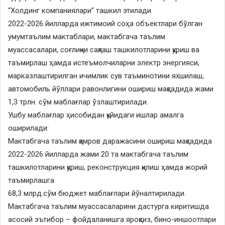
“Холдинг компаниялари” ташкил этилади.
2022-2026 йилларда ижтимоий соҳа объектлари бўлган
умумтаълим мактаблари, мактабгача таълим
муассасалари, соғлиқни сақлаш ташкилотларини қуриш ва
таъмирлаш ҳамда истеъмолчиларни электр энергияси,
марказлаштирилган ичимлик сув таъминотини яхшилаш,
автомобиль йўллари равонлигини ошириш мақсадида жами
1,3 трлн. сўм маблағлар ўзлаштирилади.
Ушбу маблағлар ҳисобидан қуйидаги ишлар амалга
оширилади:
Мактабгача таълим қамров даражасини ошириш мақсадида
2022-2026 йилларда жами 20 та мактабгача таълим
ташкилотларини қуриш, реконструкция қилиш ҳамда жорий
таъмирлашга
68,3 млрд.сўм бюджет маблағлари йўналтирилади.
Мактабгача таълим муассасаларини дастурга киритишда
асосий эътибор – фойдаланишга яроқсиз, бино-иншоотлари