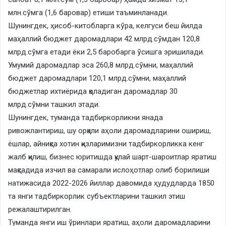
млн.сўмга (1,6 баровар) етиши таъминланади.
Шунингдек, ҳисоб-китобларга кўра, келгуси беш йилда
маҳаллий бюджет даромадлари 42 млрд.сўмдан 120,8
млрд.сўмга етади ёки 2,5 баробарга ўсишга эришилади.
Умумий даромадлар эса 260,8 млрд.сўмни, маҳаллий
бюджет даромадлари 120,1 млрд.сўмни, маҳаллий
бюджетлар ихтиёрида қоладиган даромадлар 30
млрд.сўмни ташкил этади.
Шунингдек, туманда тадбиркорликни янада
ривожлантириш, шу орқали аҳоли даромадларини ошириш,
ёшлар, айниқса хотин қизларимизни тадбиркорликка кенг
жалб қилиш, бизнес юритишда қулай шарт-шароитлар яратиш
мақсадида изчил ва самарали ислоҳотлар олиб борилиши
натижасида 2022-2026 йиллар давомида ҳудудларда 1850
та янги тадбиркорлик субъектларини ташкил этиш
режалаштирилган.
Туманда янги иш ўринлари яратиш, аҳоли даромадларини