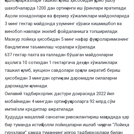
қишлоқ марказлари ташкил қилиш ҳисобидан қуриб ушбу
шахобчаларда 1200 дан ортиқ янги иш ўринлари яратилади.
Аҳоли хонадонлари ва фермер хўжаликлари майдонларида
3 минг гектар майдонда узумнинг хўраки кишмишбоп ва
винобоп навлари экилиб фойдаланишга топширилади.
Мазкур лойиҳа ҳисобидан 5 минг нафар фуқароларимизнинг
бандлигини таъминлаш чоралари кўрилади.
637 гектар пахта ва ғалладан бўшаган майдонларни
аҳолига 10 сотихдан 1 гектаргача деҳқон хўжаликлари
ташкил қилиб, аукцион савдолари орқали ажратиб бериш
ҳисобидан 3 мингдан ортиқ кам даромадли оилаларни
даромадли қилинади.
Оилавий тадбиркорлик дастури доирасида 2022 йил
мобайнидан 4 мингдан ортиқ фуқароларга 92 млрд.сўм
имтиёзли кредитлар ажратилади.
Ҳудудда маҳаллий саноатни ривожлантириш мақсадида ҳар
бир туманда истиқболли лойиҳаларни ишлаб чиқувчи “Лойиҳа
гуруҳлари” ҳамда туманнинг илғор тадбиркорлари билан