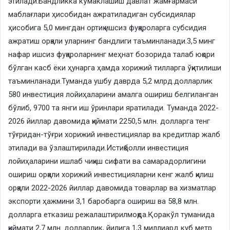
этилади.Бандликка кўмаклашиш давлат жамғармаси
маблағлари ҳисобидан ажратиладиган субсидиялар
ҳисобига 5,0 мингдан ортиқ ишсиз фуқароларга субсидия
ажратиш орқали уларнинг бандлиги таъминланади.3,5 минг
нафар ишсиз фуқароларнинг меҳнат бозорида талаб юқори
бўлган касб ёки ҳунарга ҳамда хорижий тилларга ўқитилиши
таъминланади.Туманда ушбу даврда 5,2 млрд.долларлик
580 инвестиция лойиҳаларини амалга ошириш белгиланган
бўлиб, 9700 та янги иш ўринлари яратилади. Туманда 2022-
2026 йиллар давомида қиймати 2250,5 млн. долларга тенг
тўғридан-тўғри хорижий инвестициялар ва кредитлар жалб
этилади ва ўзлаштирилади.Истиқболли инвестиция
лойиҳаларини ишлаб чиқиш сифати ва самарадорлигини
ошириш орқали хорижий инвестицияларни кенг жалб қилиш
орқали 2022-2026 йиллар давомида товарлар ва хизматлар
экспорти ҳажмини 3,1 баробарга ошириш ва 58,8 млн.
долларга етказиш режалаштирилмоқда.Қоракўл туманида
қиймати 2,7 млн. долларлик, йилига 1,3 миллиард куб метр