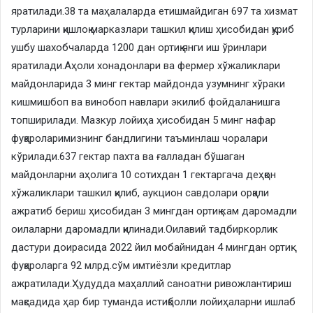
яратилади.38 та маҳалаларда етишмайдиган 697 та хизмат
турларини қишлоқ марказлари ташкил қилиш ҳисобидан қуриб
ушбу шахобчаларда 1200 дан ортиқ янги иш ўринлари
яратилади.Аҳоли хонадонлари ва фермер хўжаликлари
майдонларида 3 минг гектар майдонда узумнинг хўраки
кишмишбоп ва винобоп навлари экилиб фойдаланишга
топширилади. Мазкур лойиҳа ҳисобидан 5 минг нафар
фуқароларимизнинг бандлигини таъминлаш чоралари
кўрилади.637 гектар пахта ва ғалладан бўшаган
майдонларни аҳолига 10 сотихдан 1 гектаргача деҳқон
хўжаликлари ташкил қилиб, аукцион савдолари орқали
ажратиб бериш ҳисобидан 3 мингдан ортиқ кам даромадли
оилаларни даромадли қилинади.Оилавий тадбиркорлик
дастури доирасида 2022 йил мобайнидан 4 мингдан ортиқ
фуқароларга 92 млрд.сўм имтиёзли кредитлар
ажратилади.Ҳудудда маҳаллий саноатни ривожлантириш
мақсадида ҳар бир туманда истиқболли лойиҳаларни ишлаб