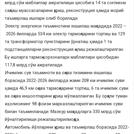
млрд.сўм маблағлар ажратилиши ҳисобига 14 та соғликни
сақлаш муассасаларини қуриш, реконструция ҳамда жорий
таъмирлаш ишлари олиб борилади.
Электр энергияси таъминотини яхшилаш мақсадида 2022 –
2026 йилларда 534 км электр тармоқларини тортиш ва 129
та трансформатор пунктларини ўрнатиш ҳамда 1 та
подстанцияларни реконструкция қилиш режалаштирилган.
Бу ишларга тармоқ корхоналари маблағлари ҳисобидан
117,8 млрд.сўм ажратилади.
Ичимлик сув таъминоти ва оқава тизимини яхшилаш
борасида 2022-2026 йилларда жами 208 км ичимлик суви
ҳамда 46,9 км оқова тармоқларини тортиш, 6 та ичимлик суви
ва оқова иншоотларини қуриш мўлжалланган. Бу орқали туман
аҳолисининг 98 фоизи марказлаштирилган ичимлик суви
билан таъминланади. Мазкур мақсадларга 330 млрд.сўм
йўналтирилиши режалаштирилмоқда.
Автомобиль йўлларини қуриш ва таъмирлаш борасида 2022-