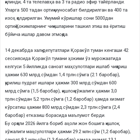
қилинди, 4 та телелавҳа ва 3 та радио эфир тайёрланди.
Уларга 500 тадан ортиқ муносабат билдирилган ва 400 та
изоҳ қолдирилган. Умумий кўришлар сони 5000дан
ортиқ.Ҳокимларнинг чиқишларини ташкил этиш ва ёритиш
бўйича ишлар давом этмоқда.
14 декабрда халқ депутатлари Қоракўл туман кенгаши 42
сессиясида Қоракўл тумани ҳокими ўз мурожаатида
келгуси 5 йилликда саноат маҳсулотлари ишлаб чиқариш
ҳажми 630 млрд.сўмдан 1,4 трлн.сўмга (2.1 баробар),
қурилиш пудрат ишлари ҳажми 300 млрд.сўмдан 600
млрд.сўмга (1,5 баробар), қишлоқ хўжалиги ҳажми 3,0
трлн.сўмдан 5,2 трлн.сўмга (1,2 баробар) ҳамда хизмат
кўрсатиш ҳажми 800 млрд.сўмдан 2,3 трлн.сўмга (2,4
баробар) етказиш борасида маълумот берди.
Бу орқали 2026 йилга бориб аҳоли жон бошига қишлоқ
хўжалиги маҳсулотлари ҳажми 29.2 млн.сўм (1,2 баробар),
саноат 8,1 млн.сўм (1,3 баробар) ҳамда хизмат 13,1