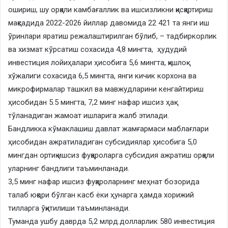
ошириш, шу орқали камбағаллик ва ишсизликни қисқартириш
мақсадида 2022-2026 йиллар давомида 22 421 та янги иш
ўринлари яратиш режалаштирилган бўлиб, – тадбиркорлик
ва хизмат кўрсатиш сохасида 4,8 мингта, ҳудудий
инвестиция лойиҳалари ҳисобига 5,6 мингта, қишлоқ
хўжалиги сохасида 6,5 мингта, янги кичик корхона ва
микрофирмалар ташкил ва мавжудларини кенгайтириш
ҳисобидан 5.5 мингта, 7,2 минг нафар ишсиз ҳақ
тўланадиган жамоат ишларига жалб этилади.
Бандликка кўмаклашиш давлат жамғармаси маблағлари
ҳисобидан ажратиладиган субсидиялар ҳисобига 5,0
мингдан ортиқ ишсиз фуқароларга субсидия ажратиш орқали
уларнинг бандлиги таъминланади.
3,5 минг нафар ишсиз фуқароларнинг меҳнат бозорида
талаб юқори бўлган касб ёки ҳунарга ҳамда хорижий
тилларга ўқитилиши таъминланади.
Туманда ушбу даврда 5,2 млрд.долларлик 580 инвестиция