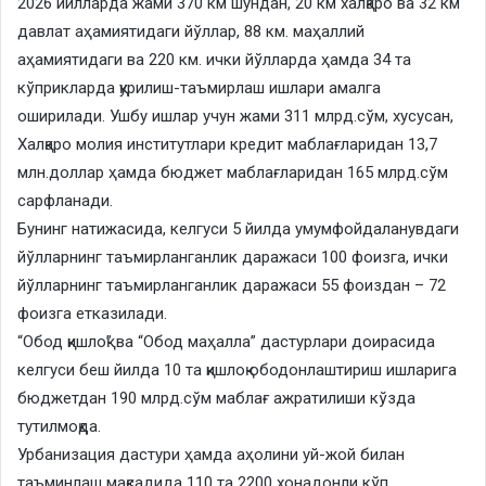
2026 йилларда жами 370 км шундан, 20 км халқаро ва 32 км
давлат аҳамиятидаги йўллар, 88 км. маҳаллий
аҳамиятидаги ва 220 км. ички йўлларда ҳамда 34 та
кўприкларда қурилиш-таъмирлаш ишлари амалга
оширилади. Ушбу ишлар учун жами 311 млрд.сўм, хусусан,
Халқаро молия институтлари кредит маблағларидан 13,7
млн.доллар ҳамда бюджет маблағларидан 165 млрд.сўм
сарфланади.
Бунинг натижасида, келгуси 5 йилда умумфойдаланувдаги
йўлларнинг таъмирланганлик даражаси 100 фоизга, ички
йўлларнинг таъмирланганлик даражаси 55 фоиздан – 72
фоизга етказилади.
“Обод қишлоқ” ва “Обод маҳалла” дастурлари доирасида
келгуси беш йилда 10 та қишлоқ ободонлаштириш ишларига
бюджетдан 190 млрд.сўм маблағ ажратилиши кўзда
тутилмоқда.
Урбанизация дастури ҳамда аҳолини уй-жой билан
таъминлаш мақсадида 110 та 2200 хонадонли кўп