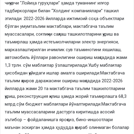
чиқувчи “Лойиҳа гуруҳлари” ҳамда туманнинг илғор
тадбиркорлари билан “Холдинг компаниялари” ташкил
этилади. 2022-2026 йилларда ижтимоий соҳа объектлари
бўлган умумтаълим мактаблари, мактабгача таълим
муассасалари, соғлиқни сақлаш ташкилотларини қуриш ва
таъмирлаш ҳамда истеъмолчиларни электр энергияси,
марказлаштирилган ичимлик сув таъминотини яхшилаш,
автомобиль йўллари равонлигини ошириш мақсадида жами
1,3 трлн. сўм маблағлар ўзлаштирилади.Ушбу маблағлар
ҳисобидан қуйидаги ишлар амалга оширилади:Мактабгача
таълим қамров даражасини ошириш мақсадида 2022-2026
йилларда жами 20 та мактабгача таълим ташкилотларини
қуриш, реконструкция қилиш ҳамда жорий таъмирлашга 68,3
млрд.сўм бюджет маблағлари йўналтирилади.Мактабгача
таълим муассасаларини дастурга киритишда асосий
эътибор – фойдаланишга яроқсиз, бино-иншоотлари
маънан эскирган ҳамда ҳудудда қамраб олинмаган болалар