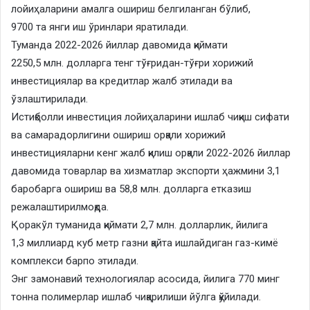
лойиҳаларини амалга ошириш белгиланган бўлиб,
9700 та янги иш ўринлари яратилади.
Туманда 2022-2026 йиллар давомида қиймати
2250,5 млн. долларга тенг тўғридан-тўғри хорижий
инвестициялар ва кредитлар жалб этилади ва
ўзлаштирилади.
Истиқболли инвестиция лойиҳаларини ишлаб чиқиш сифати
ва самарадорлигини ошириш орқали хорижий
инвестицияларни кенг жалб қилиш орқали 2022-2026 йиллар
давомида товарлар ва хизматлар экспорти ҳажмини 3,1
баробарга ошириш ва 58,8 млн. долларга етказиш
режалаштирилмоқда.
Қоракўл туманида қиймати 2,7 млн. долларлик, йилига
1,3 миллиард куб метр газни қайта ишлайдиган газ-кимё
комплекси барпо этилади.
Энг замонавий технологиялар асосида, йилига 770 минг
тонна полимерлар ишлаб чиқарилиши йўлга қўйилади.