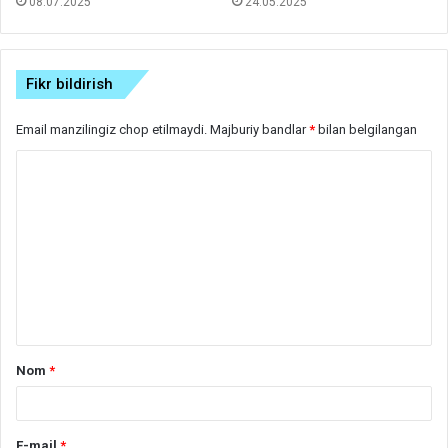
08.07.2025
24.05.2025
Fikr bildirish
Email manzilingiz chop etilmaydi.
Majburiy bandlar
*
bilan belgilangan
S
h
a
r
h
*
Nom
*
E-mail
*