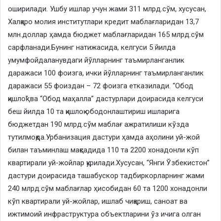
оширилади. Ушбу ишлар учун жами 311 млрд.сўм, хусусан,
Халқаро молия институтлари кредит маблағларидан 13,7
млн.доллар ҳамда бюджет маблағларидан 165 млрд.сўм
сарфланади.Бунинг натижасида, келгуси 5 йилда
умумфойдаланувдаги йўлларнинг таъмирланганлик
даражаси 100 фоизга, ички йўлларнинг таъмирланганлик
даражаси 55 фоиздан – 72 фоизга етказилади. “Обод
қишлоқ” ва “Обод маҳалла” дастурлари доирасида келгуси
беш йилда 10 та қишлоқ ободонлаштириш ишларига
бюджетдан 190 млрд.сўм маблағ ажратилиши кўзда
тутилмоқда.Урбанизация дастури ҳамда аҳолини уй-жой
билан таъминлаш мақсадида 110 та 2200 хонадонли кўп
квартирали уй-жойлар қурилади.Хусусан, “Янги Ўзбекистон”
дастури доирасида ташабускор тадбиркорларнинг жами
240 млрд.сўм маблағлар ҳисобидан 60 та 1200 хонадонли
кўп квартирали уй-жойлар, ишлаб чиқариш, саноат ва
ижтимоий инфраструктура объектларини ўз ичига олган