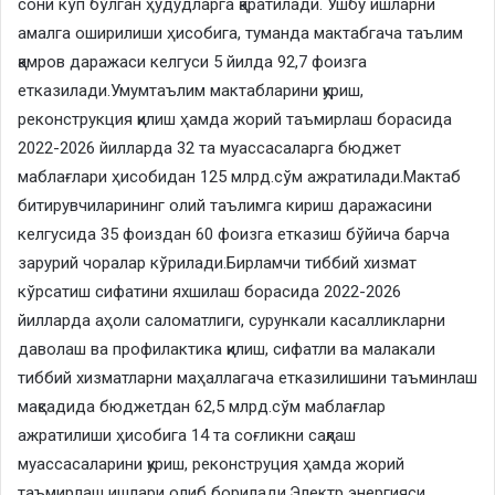
сони кўп бўлган ҳудудларга қаратилади. Ушбу ишларни
амалга оширилиши ҳисобига, туманда мактабгача таълим
қамров даражаси келгуси 5 йилда 92,7 фоизга
етказилади.Умумтаълим мактабларини қуриш,
реконструкция қилиш ҳамда жорий таъмирлаш борасида
2022-2026 йилларда 32 та муассасаларга бюджет
маблағлари ҳисобидан 125 млрд.сўм ажратилади.Мактаб
битирувчиларининг олий таълимга кириш даражасини
келгусида 35 фоиздан 60 фоизга етказиш бўйича барча
зарурий чоралар кўрилади.Бирламчи тиббий хизмат
кўрсатиш сифатини яхшилаш борасида 2022-2026
йилларда аҳоли саломатлиги, сурункали касалликларни
даволаш ва профилактика қилиш, сифатли ва малакали
тиббий хизматларни маҳаллагача етказилишини таъминлаш
мақсадида бюджетдан 62,5 млрд.сўм маблағлар
ажратилиши ҳисобига 14 та соғликни сақлаш
муассасаларини қуриш, реконструция ҳамда жорий
таъмирлаш ишлари олиб борилади.Электр энергияси