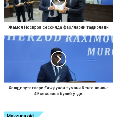
Жамол Носиров сессияда фаолларни тақдирлади
Халқ депутатлари Ғиждувон тумани Кенгашининг
49 сессияси бўлиб ўтди.
Mavzuga oid