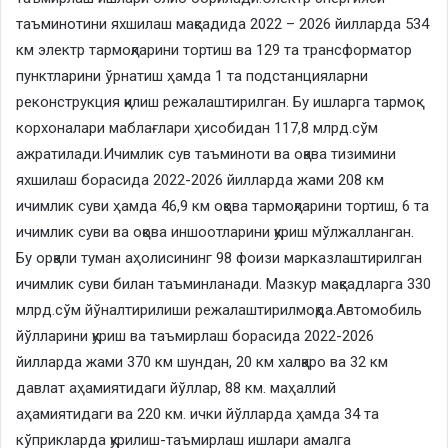
таъминотини яхшилаш мақсадида 2022 – 2026 йилларда 534
км электр тармоқларини тортиш ва 129 та трансформатор
пунктларини ўрнатиш ҳамда 1 та подстанцияларни
реконструкция қилиш режалаштирилган. Бу ишларга тармоқ
корхоналари маблағлари ҳисобидан 117,8 млрд.сўм
ажратилади.Ичимлик сув таъминоти ва оқава тизимини
яхшилаш борасида 2022-2026 йилларда жами 208 км
ичимлик суви ҳамда 46,9 км оқова тармоқларини тортиш, 6 та
ичимлик суви ва оқова иншоотларини қуриш мўлжалланган.
Бу орқали туман аҳолисининг 98 фоизи марказлаштирилган
ичимлик суви билан таъминланади. Мазкур мақсадларга 330
млрд.сўм йўналтирилиши режалаштирилмоқда.Автомобиль
йўлларини қуриш ва таъмирлаш борасида 2022-2026
йилларда жами 370 км шундан, 20 км халқаро ва 32 км
давлат аҳамиятидаги йўллар, 88 км. маҳаллий
аҳамиятидаги ва 220 км. ички йўлларда ҳамда 34 та
кўприкларда қурилиш-таъмирлаш ишлари амалга