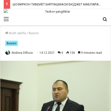
ИНТЕРНЕТ ТАРМОҚЛАРИДА ЁЛҒОН МАЪЛУМОТ ТАРҚАТГАН ФУҚАРОЛАРГА КИМ ЧОРА КЎРАДИ?
Bosh sahifa
/
Buxoro
Buxoro
Ibodova Dilfuza
14.12.2021
0
106
9 minutes read