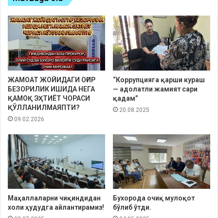
ЖАМОАТ ЖОЙИДАГИ ОҒИР
“Коррупцияга қарши кураш
БЕЗОРИЛИК ИШИДА НЕГА
— адолатли жамият сари
ҚАМОҚ ЭҲТИЁТ ЧОРАСИ
қадам”
ҚЎЛЛАНИЛМАЯПТИ?
20.08.2025
09.02.2026
Маҳаллаларни чиқиндидан
Бухорода очиқ мулоқот
холи ҳудудга айлантирамиз!
бўлиб ўтди.