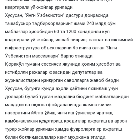
квартирали уй-жойлар қурилади.
Хусусан, “Янги Ўзбекистон” дастури доирасида
ташабускор тадбиркорларнинг жами 240 млрд.сўм
маблағлар ҳисобидан 60 та 1200 хонадонли кўп
квартирали уй-жойлар, ишлаб чиқариш, саноат ва ижтимоий
инфраструктура объектларини ўз ичига олган “Янги
Ўзбекистон массивлари” барпо этилади.
Қоракўл тумани сессияси якунида ҳоким ҳисобот ва
истиқболли режалар юзасидан депутатлар ва
журналистларни қизиқтирган саволларга жавоб берди.
Хусусан, бугунги кунда аҳоли ҳаётини яхшилаш учун
долзарб бўлиб турган маҳаллий бюджет маблағларидан
мақсадли ва оқилона фойдаланишда жамоатчилик
назоратини йўлга қўйиш, янги иш ўринлари яратиш,
камбағалликни қисқартириш, кредитлар ажратиш ва арзон
турар жойлар қурилиши ҳамда фуқароларга ер ажратиш
билан боғлиқ масалалар кенг муҳокама этилди.