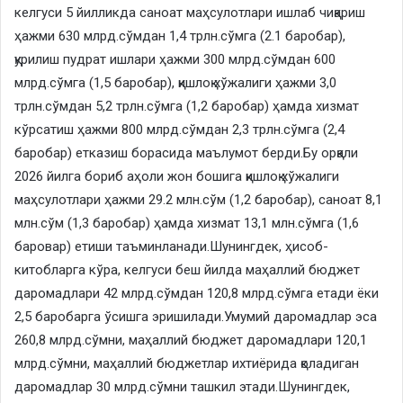
келгуси 5 йилликда саноат маҳсулотлари ишлаб чиқариш
ҳажми 630 млрд.сўмдан 1,4 трлн.сўмга (2.1 баробар),
қурилиш пудрат ишлари ҳажми 300 млрд.сўмдан 600
млрд.сўмга (1,5 баробар), қишлоқ хўжалиги ҳажми 3,0
трлн.сўмдан 5,2 трлн.сўмга (1,2 баробар) ҳамда хизмат
кўрсатиш ҳажми 800 млрд.сўмдан 2,3 трлн.сўмга (2,4
баробар) етказиш борасида маълумот берди.Бу орқали
2026 йилга бориб аҳоли жон бошига қишлоқ хўжалиги
маҳсулотлари ҳажми 29.2 млн.сўм (1,2 баробар), саноат 8,1
млн.сўм (1,3 баробар) ҳамда хизмат 13,1 млн.сўмга (1,6
баровар) етиши таъминланади.Шунингдек, ҳисоб-
китобларга кўра, келгуси беш йилда маҳаллий бюджет
даромадлари 42 млрд.сўмдан 120,8 млрд.сўмга етади ёки
2,5 баробарга ўсишга эришилади.Умумий даромадлар эса
260,8 млрд.сўмни, маҳаллий бюджет даромадлари 120,1
млрд.сўмни, маҳаллий бюджетлар ихтиёрида қоладиган
даромадлар 30 млрд.сўмни ташкил этади.Шунингдек,