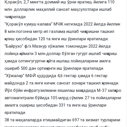
Қоракўл, 2,7 мингта доимий иш ўрни яратиш, йилига 110
млн. долларлик маҳаллий саноат маҳсулотлари ишлаб
чиқарилади.
“Қоракўл кумуш калава” МЧЖ негизида 2022 йилда йиллик
8 млн.погонна метр ип газлама ишлаб чиқаришни ташкил
қилиш ҳисобидан 120 та янги иш ўринлари яратилади.
“Байрухо” ф/х Мазкур хўжалик томонидан 2022 йилда
лойиҳа қиймати 3 млн.доллар бўлган гугурт ишлаб чиқариш
ҳамда олтингугуртни қайта ишлаш лойиҳаларини амлга
ошириб 500 дан ортиқ янги иш ўринлари яратилади.
“Хўжалар” МФЙ ҳудудида 4,6 гектар ҳамда 6 гектар
майдонда 2 та янги кичик саноат зонари ташкил қилинади.
Йўл бўйи инфратузилмани яхшилаш мақсадида М-37 халқаро
автомагитрали бўйида 105 млрд.сўмлик 27 та лойиҳаларни
амалга ошириш ҳисобидан 331 та янги иш ўринлари
яратилади.
38 та маҳалаларда етишмайдиган 697 та хизмат турларини