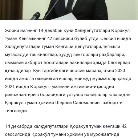
Жорий йилнинг 14 декабрь куни Халқ депутатлари Қоракўл
туман Кенгашининг 42 сессияси бўлиб ўтди. Сессия ишида
Халқ депутатлари туман Кенгаши депутатлари, тегишли
мутасадди ташкилотлар, ҳудуд секторлари раҳбарлари,
оммавий ахборот воситалари вакиллари ҳамда блогерлар
қатнашдилар. Кун тартибидаги асосий масала, яъни 2020
йилда амалга оширилган ишлар, мавжуд муаммолар ҳамда
2021 йилда Қоракўл туманини ижтимоий-иқтисодий
ривожлантириш борасидаги устувор вазифалар юзасидан
Қоракўл туман ҳокими Шерали Саломовнинг ахбороти
тингланди.
14 декабрда халқ депутатлари Қоракўл туман кенгаши 42
сессиясида Қоракўл тумани ҳокими ўз мурожаатида