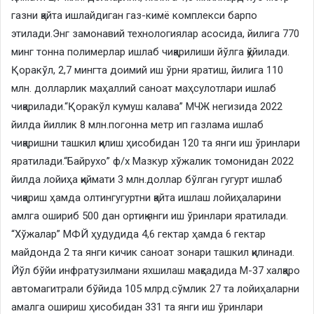
газни қайта ишлайдиган газ-кимё комплекси барпо
этилади.Энг замонавий технологиялар асосида, йилига 770
минг тонна полимерлар ишлаб чиқарилиши йўлга қўйилади.
Қоракўл, 2,7 мингта доимий иш ўрни яратиш, йилига 110
млн. долларлик маҳаллий саноат маҳсулотлари ишлаб
чиқарилади.“Қоракўл кумуш калава” МЧЖ негизида 2022
йилда йиллик 8 млн.погонна метр ип газлама ишлаб
чиқаришни ташкил қилиш ҳисобидан 120 та янги иш ўринлари
яратилади.“Байрухо” ф/х Мазкур хўжалик томонидан 2022
йилда лойиҳа қиймати 3 млн.доллар бўлган гугурт ишлаб
чиқариш ҳамда олтингугуртни қайта ишлаш лойиҳаларини
амлга ошириб 500 дан ортиқ янги иш ўринлари яратилади.
“Хўжалар” МФЙ ҳудудида 4,6 гектар ҳамда 6 гектар
майдонда 2 та янги кичик саноат зонари ташкил қилинади.
Йўл бўйи инфратузилмани яхшилаш мақсадида М-37 халқаро
автомагитрали бўйида 105 млрд.сўмлик 27 та лойиҳаларни
амалга ошириш ҳисобидан 331 та янги иш ўринлари