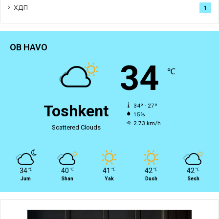
ХДП
1
OB HAVO
34
℃
Toshkent
34º - 27º
15%
2.73 km/h
Scattered Clouds
34
40
41
42
42
℃
℃
℃
℃
℃
Jum
Shan
Yak
Dush
Sesh