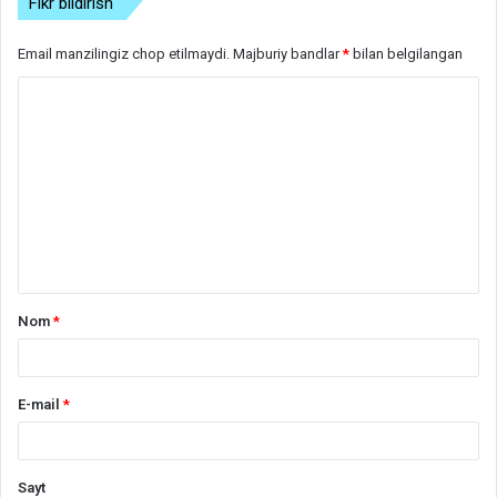
Fikr bildirish
Email manzilingiz chop etilmaydi.
Majburiy bandlar
*
bilan belgilangan
S
h
a
r
h
*
Nom
*
E-mail
*
Sayt