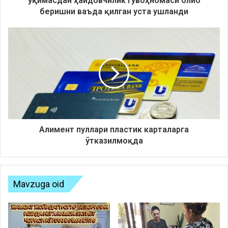
ўқимасдан ҳайдовчилик гувоҳномаси олиб
беришни ваъда қилган уста ушланди
Алимент пуллари пластик карталарга
ўтказилмоқда
Mavzuga oid