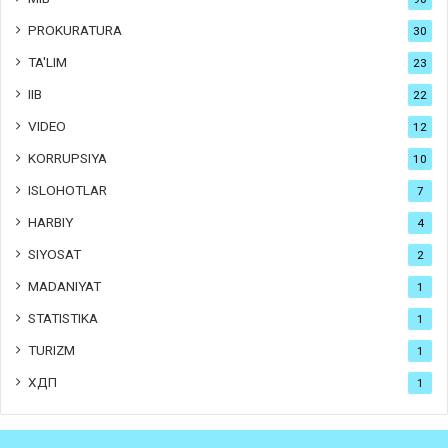
PROKURATURA
30
TA'LIM
23
IIB
22
VIDEO
12
KORRUPSIYA
10
ISLOHOTLAR
7
HARBIY
4
SIYOSAT
2
MADANIYAT
1
STATISTIKA
1
TURIZM
1
ХДП
1