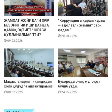
ЖАМОАТ ЖОЙИДАГИ ОҒИР
“Коррупцияга қарши кураш
БЕЗОРИЛИК ИШИДА НЕГА
— адолатли жамият сари
ҚАМОҚ ЭҲТИЁТ ЧОРАСИ
қадам”
ҚЎЛЛАНИЛМАЯПТИ?
20.08.2025
09.02.2026
Маҳаллаларни чиқиндидан
Бухорода очиқ мулоқот
холи ҳудудга айлантирамиз!
бўлиб ўтди.
08.07.2025
24.05.2025