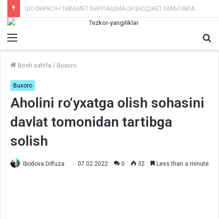
ИНТЕРНЕТ ТАРМОҚЛАРИДА ЁЛҒОН МАЪЛУМОТ ТАРҚАТГАН ФУҚАРОЛАРГА КИМ ЧОРА КЎРАДИ?
Menu
Qi
ka
Bosh sahifa
/
Buxoro
Buxoro
Aholini ro‘yxatga olish sohasini
davlat tomonidan tartibga
solish
Ibodova Dilfuza
07.02.2022
0
32
Less than a minute