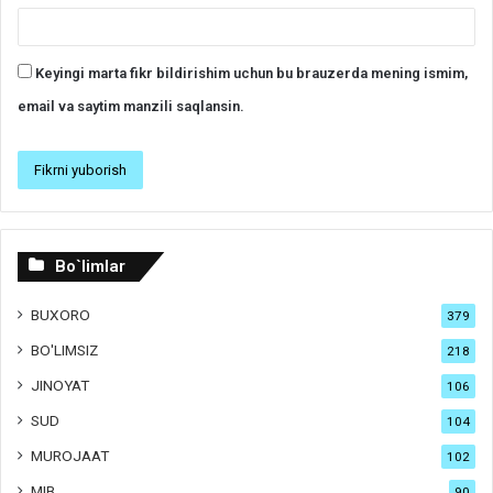
Keyingi marta fikr bildirishim uchun bu brauzerda mening ismim,
email va saytim manzili saqlansin.
Bo`limlar
BUXORO
379
BO'LIMSIZ
218
JINOYAT
106
SUD
104
MUROJAAT
102
MIB
90