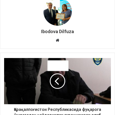
Ibodova Dilfuza
Website
Қорақалпоғистон Республикасида фуқарога