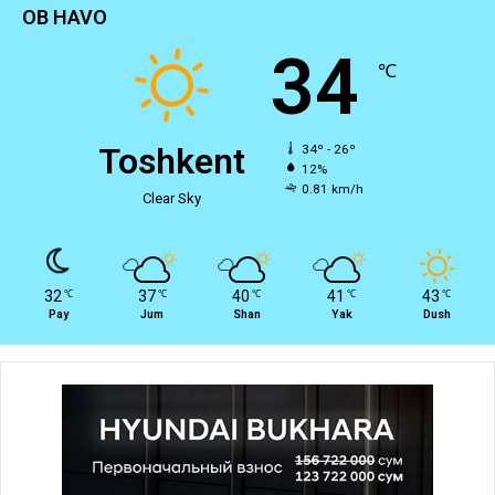
OB HAVO
34
℃
Toshkent
34º - 26º
12%
0.81 km/h
Clear Sky
32
37
40
41
43
℃
℃
℃
℃
℃
Pay
Jum
Shan
Yak
Dush