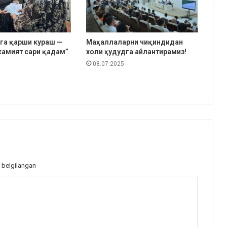
га қарши кураш —
Маҳаллаларни чиқиндидан
амият сари қадам”
холи ҳудудга айлантирамиз!
08.07.2025
 belgilangan