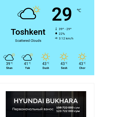
29
℃
Toshkent
39º - 29º
22%
3.12 km/h
Scattered Clouds
39
41
43
43
43
℃
℃
℃
℃
℃
Shan
Yak
Dush
Sesh
Chor