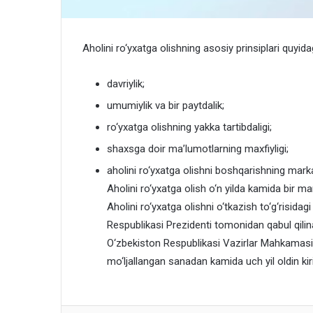
Aholini ro‘yxatga olishning asosiy prinsiplari quyida
davriylik;
umumiylik va bir paytdalik;
ro‘yxatga olishning yakka tartibdaligi;
shaxsga doir ma’lumotlarning maxfiyligi;
aholini ro‘yxatga olishni boshqarishning markaz
Aholini ro‘yxatga olish o‘n yilda kamida bir mar
Aholini ro‘yxatga olishni o‘tkazish to‘g‘risid
Respublikasi Prezidenti tomonidan qabul qilinadi
O‘zbekiston Respublikasi Vazirlar Mahkamasi t
mo‘ljallangan sanadan kamida uch yil oldin kirit