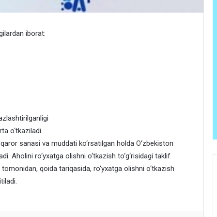
gilardan iborat:
lashtirilganligi
ta o‘tkaziladi.
agi qaror sanasi va muddati ko‘rsatilgan holda O‘zbekiston
. Aholini ro‘yxatga olishni o‘tkazish to‘g‘risidagi taklif
omonidan, qoida tariqasida, ro‘yxatga olishni o‘tkazish
iladi.