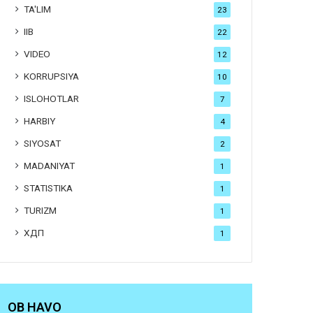
TA'LIM
23
IIB
22
VIDEO
12
KORRUPSIYA
10
ISLOHOTLAR
7
HARBIY
4
SIYOSAT
2
MADANIYAT
1
STATISTIKA
1
TURIZM
1
ХДП
1
OB HAVO