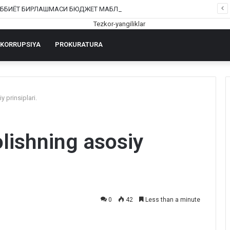
ШОФИРКОН ТИББИЁТ БИРЛАШМАСИ БЮДЖЕТ МАБЛАҒЛАРИНИ ТАЛОН-ТАРОЖ ҚИЛИНГАНИ РОСТМИ?
KORRUPSIYA
PROKURATURA
y prinsiplari.
olishning asosiy
0
42
Less than a minute