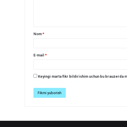
r
h
*
Nom
*
E-mail
*
Keyingi marta fikr bildirishim uchun bu brauzerda m