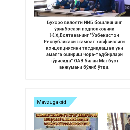
Бухоро вилояти ИИБ бошлиғининг
ўринбосари подполковник
Ж.Ҳ.Болтаевнинг "Ўзбекистон
Республикаси жамоат хавфсизлиги
концепциясини тасдиқлаш ва уни
амалга ошириш чора-тадбирлари
тўғрисида" ОАВ билан Матбуот
анжумани бўлиб ўтди.
Mavzuga oid