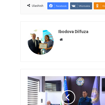
Ulashish
Facebook
VKontakte
Od
Ibodova Dilfuza
Website