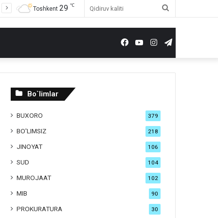
℃
29
Qidiruv
Toshkent
kaliti
Facebook
YouTube
Instagram
Telegram
Bo`limlar
BUXORO
379
BO'LIMSIZ
218
JINOYAT
106
SUD
104
MUROJAAT
102
MIB
90
PROKURATURA
30