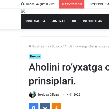
Shanba, Avgust 8 2026
Tezkor xabarlar
BOSH SAHIFA
JINOYAT
IIB
ISLOHOTLAR
Bosh sahifa
/
Buxoro
/
Aholini ro‘yxatga olishning asosi
Buxoro
Aholini ro‘yxatga 
prinsiplari.
Ibodova Dilfuza
14.01.2022
Facebook
VKontakte
Odnoklassniki