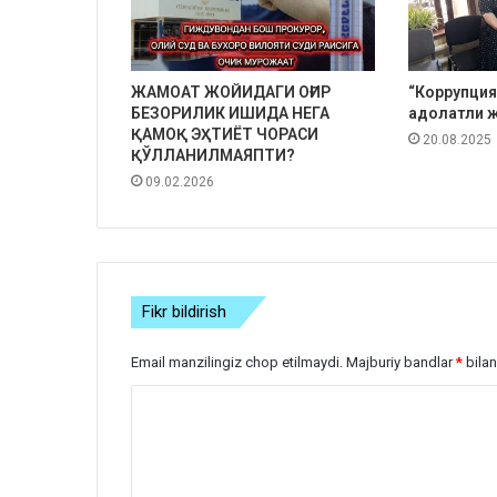
ЖАМОАТ ЖОЙИДАГИ ОҒИР
“Коррупция
БЕЗОРИЛИК ИШИДА НЕГА
адолатли ж
ҚАМОҚ ЭҲТИЁТ ЧОРАСИ
20.08.2025
ҚЎЛЛАНИЛМАЯПТИ?
09.02.2026
Fikr bildirish
Email manzilingiz chop etilmaydi.
Majburiy bandlar
*
bilan
S
h
a