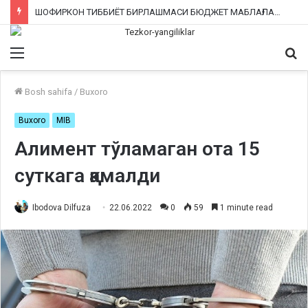
ШОФИРКОН ТИББИЁТ БИРЛАШМАСИ БЮДЖЕТ МАБЛАҒЛАРИНИ ТАЛОН-ТАРОЖ ҚИЛИНГАНИ РОСТМИ?
Menu
Qi
ka
Bosh sahifa
/
Buxoro
Buxoro
MIB
Алимент тўламаган ота 15
суткага қамалди
Ibodova Dilfuza
22.06.2022
0
59
1 minute read