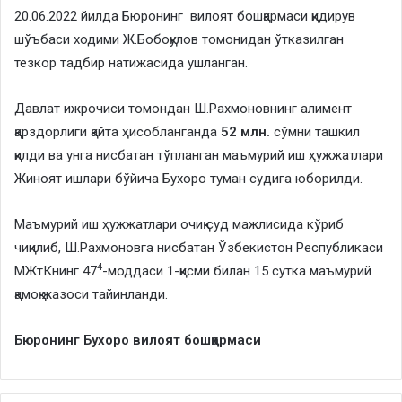
20.06.2022 йилда Бюронинг вилоят бошқармаси қидирув
шўъбаси ходими Ж.Бобоқулов томонидан ўтказилган
тезкор тадбир натижасида ушланган.
Давлат ижрочиси томондан Ш.Рахмоновнинг алимент
қарздорлиги қайта ҳисобланганда
52 млн.
сўмни ташкил
қилди ва унга нисбатан тўпланган маъмурий иш ҳужжатлари
Жиноят ишлари бўйича Бухоро туман судига юборилди.
Маъмурий иш ҳужжатлари очиқ суд мажлисида кўриб
чиқилиб, Ш.Рахмоновга нисбатан Ўзбекистон Республикаси
4
МЖтКнинг 47
-моддаси 1-қисми билан 15 сутка маъмурий
қамоқ жазоси тайинланди.
Бюронинг Бухоро вилоят бошқармаси