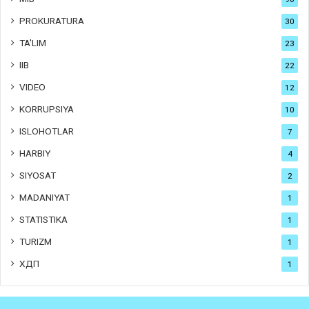
PROKURATURA
30
TA'LIM
23
IIB
22
VIDEO
12
KORRUPSIYA
10
ISLOHOTLAR
7
HARBIY
4
SIYOSAT
2
MADANIYAT
1
STATISTIKA
1
TURIZM
1
ХДП
1