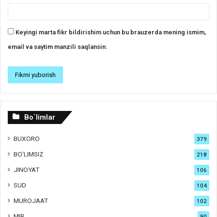
Keyingi marta fikr bildirishim uchun bu brauzerda mening ismim,
email va saytim manzili saqlansin.
Bo`limlar
BUXORO
379
BO'LIMSIZ
218
JINOYAT
106
SUD
104
MUROJAAT
102
MIB
90