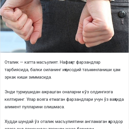
Оталик — катта масъулият. Нафақат фарзандлар
тарбиясида, балки оиланинг иқтисодий таъминланиши ҳам
эркак киши зиммасида.
Энди турмушидан ажрашган оналарни кўз олдингизга
келтиринг. Улар вояга етмаган фарзандлари учун ўз вақтида
алимент пулларини олишмаса.
Худди шундай ўз оталик масъулиятини англамаган қарздор