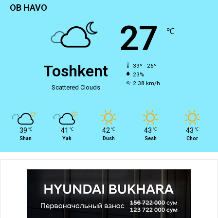
OB HAVO
27
℃
Toshkent
39º - 26º
23%
2.38 km/h
Scattered Clouds
39
41
42
43
43
℃
℃
℃
℃
℃
Shan
Yak
Dush
Sesh
Chor