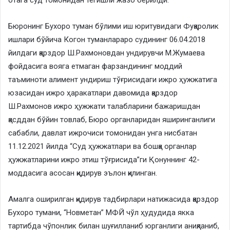
отага суд томонидан тегишли жазо берилди.
Бюронинг Бухоро туман бўлими иш юритувидаги Фуқаролик
ишлари бўйича Когон туманлараро судининг 06.04.2018
йилдаги қарздор Ш.Рахмоновдан ундирувчи М.Жумаева
фойдасига вояга етмаган фарзандининг моддий
таъминоти алимент ундириш тўғрисидаги ижро ҳужжатига
юзасидан ижро ҳаракатлари давомида қарздор
Ш.Рахмонов ижро ҳужжати талабларини бажаришдан
қасддан бўйин товлаб, Бюро органларидан яширинганлиги
сабабли, давлат ижрочиси томонидан унга нисбатан
11.12.2021 йилда “Суд ҳужжатлари ва бошқа органлар
ҳужжатларини ижро этиш тўғрисида”ги Қонуннинг 42-
моддасига асосан қидирув эълон қилинган.
Амалга оширилган қидирув тадбирлари натижасида қарздор
Бухоро тумани, “Новметан” МФЙ чўл ҳудудида якка
тартибда чўпонлик билан шуғилланиб юрганлиги аниқланиб,