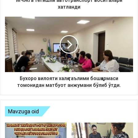
МЧЖга тегишли автотранспорт воситалари
хатланди
Бухоро вилояти халқ таълими бошқармаси
томонидан матбуот анжумани бўлиб ўтди.
Mavzuga oid