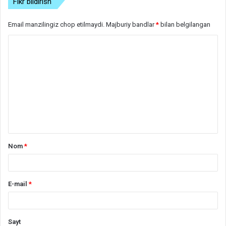
Fikr bildirish
Email manzilingiz chop etilmaydi.
Majburiy bandlar
*
bilan belgilangan
S
h
a
r
h
*
Nom
*
E-mail
*
Sayt