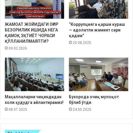
ЖАМОАТ ЖОЙИДАГИ ОҒИР
“Коррупцияга қарши кураш
БЕЗОРИЛИК ИШИДА НЕГА
— адолатли жамият сари
ҚАМОҚ ЭҲТИЁТ ЧОРАСИ
қадам”
ҚЎЛЛАНИЛМАЯПТИ?
20.08.2025
09.02.2026
Маҳаллаларни чиқиндидан
Бухорода очиқ мулоқот
холи ҳудудга айлантирамиз!
бўлиб ўтди.
08.07.2025
24.05.2025