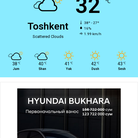
32
℃
Toshkent
38º - 27º
16%
1.99 km/h
Scattered Clouds
38
40
41
42
43
℃
℃
℃
℃
℃
Jum
Shan
Yak
Dush
Sesh