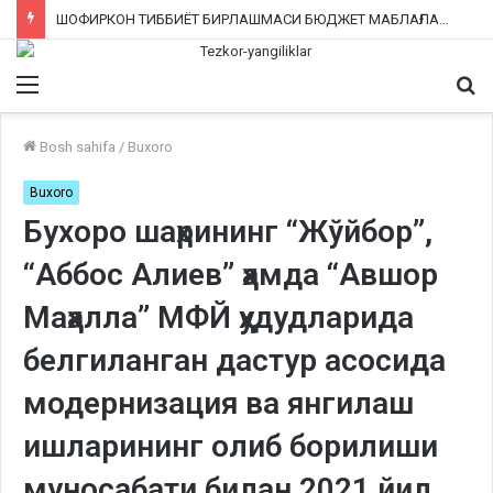
ШОФИРКОН ТИББИЁТ БИРЛАШМАСИ БЮДЖЕТ МАБЛАҒЛАРИНИ ТАЛОН-ТАРОЖ ҚИЛИНГАНИ РОСТМИ?
Menu
Qi
ka
Bosh sahifa
/
Buxoro
Buxoro
Бухоро шаҳрининг “Жўйбор”,
“Аббос Алиев” ҳамда “Авшор
Маҳалла” МФЙ ҳудудларида
белгиланган дастур асосида
модернизация ва янгилаш
ишларининг олиб борилиши
муносабати билан 2021 йил