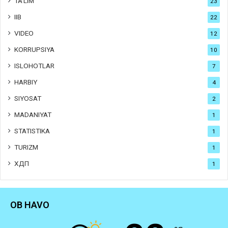
TA'LIM
23
IIB
22
VIDEO
12
KORRUPSIYA
10
ISLOHOTLAR
7
HARBIY
4
SIYOSAT
2
MADANIYAT
1
STATISTIKA
1
TURIZM
1
ХДП
1
OB HAVO