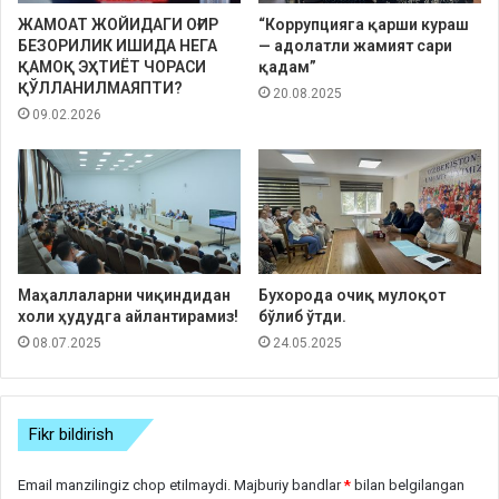
ЖАМОАТ ЖОЙИДАГИ ОҒИР
“Коррупцияга қарши кураш
БЕЗОРИЛИК ИШИДА НЕГА
— адолатли жамият сари
ҚАМОҚ ЭҲТИЁТ ЧОРАСИ
қадам”
ҚЎЛЛАНИЛМАЯПТИ?
20.08.2025
09.02.2026
Маҳаллаларни чиқиндидан
Бухорода очиқ мулоқот
холи ҳудудга айлантирамиз!
бўлиб ўтди.
08.07.2025
24.05.2025
Fikr bildirish
Email manzilingiz chop etilmaydi.
Majburiy bandlar
*
bilan belgilangan