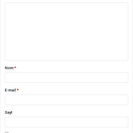
S
h
a
r
h
*
Nom
*
E-mail
*
Sayt