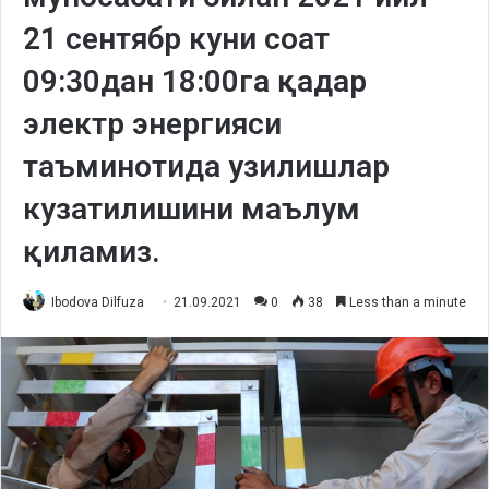
21 сентябр куни соат
09:30дан 18:00га қадар
электр энергияси
таъминотида узилишлар
кузатилишини маълум
қиламиз.
Ibodova Dilfuza
21.09.2021
0
38
Less than a minute