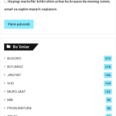
Keyingi marta fikr bildirishim uchun bu brauzerda mening ismim,
email va saytim manzili saqlansin.
Bo`limlar
BUXORO
379
BO'LIMSIZ
218
JINOYAT
106
SUD
104
MUROJAAT
102
MIB
90
PROKURATURA
30