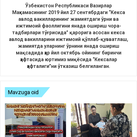
Ўзбекистон Республикаси Вазирлар
Маҳкамасининг 2019 йил 27 сентябрдаги “Кекса
авлод вакилларининг жамиятдаги ўрни ва
ижтимоий фаоллигини янада ошириш чора-
тадбирлари тўғрисида” қарорига асосан кекса
авлод вакилларини ижтимоий қўллаб-қувватлаш,
жамиятда уларнинг ўрнини янада ошириш
мақсадида ҳар йил октябрь ойининг биринчи
ҳафтасида юртимиз миқёсида “Кексалар
ҳафталиги”ни ўтказиш белгиланган.
Mavzuga oid