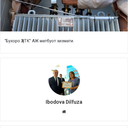
“Бухоро ҲЭТК” АЖ матбуот хизмати.
Ibodova Dilfuza
Website