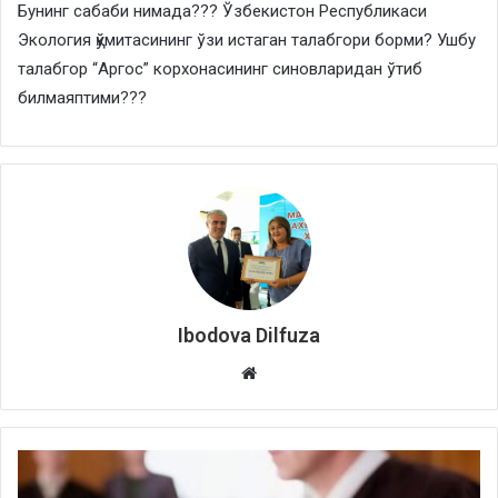
Бунинг сабаби нимада??? Ўзбекистон Республикаси
Экология қўмитасининг ўзи истаган талабгори борми? Ушбу
талабгор “Аргос” корхонасининг синовларидан ўтиб
билмаяптими???
Ibodova Dilfuza
Website