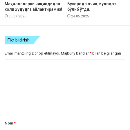
Маҳаллаларни чиқиндидан
Бухорода очиқ мулоқот
холи ҳудудга айлантирамиз!
бўлиб ўтди.
08.07.2025
24.05.2025
Fikr bildirish
Email manzilingiz chop etilmaydi.
Majburiy bandlar
*
bilan belgilangan
S
h
a
r
h
*
Nom
*