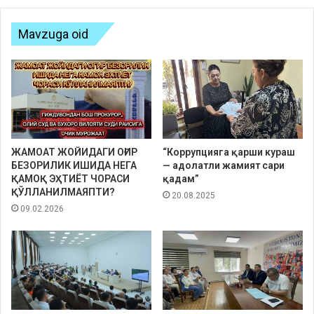
Mavzuga oid
ЖАМОАТ ЖОЙИДАГИ ОҒИР
“Коррупцияга қарши кураш
БЕЗОРИЛИК ИШИДА НЕГА
— адолатли жамият сари
ҚАМОҚ ЭҲТИЁТ ЧОРАСИ
қадам”
ҚЎЛЛАНИЛМАЯПТИ?
20.08.2025
09.02.2026