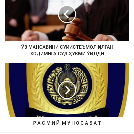
ЎЗ МАНСАБИНИ СУИ
И
СТЕ
Ъ
МОЛ ҚИЛГАН
ХОДИМИГА СУД ҲУКМИ ЎҚИЛДИ
Р А С М И Й М У Н О С А Б А Т