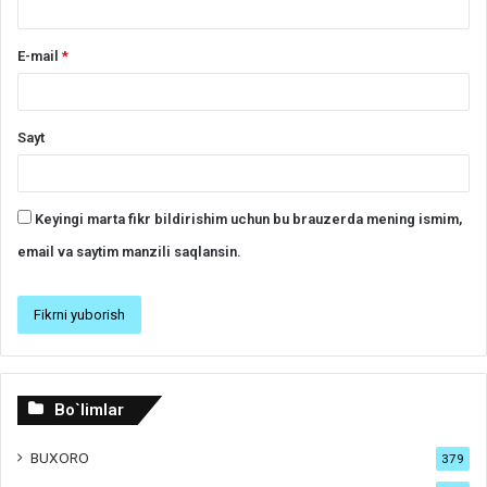
E-mail
*
Sayt
Keyingi marta fikr bildirishim uchun bu brauzerda mening ismim,
email va saytim manzili saqlansin.
Bo`limlar
BUXORO
379