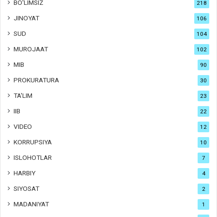
BO'LIMSIZ
218
JINOYAT
106
SUD
104
MUROJAAT
102
MIB
90
PROKURATURA
30
TA'LIM
23
IIB
22
VIDEO
12
KORRUPSIYA
10
ISLOHOTLAR
7
HARBIY
4
SIYOSAT
2
MADANIYAT
1