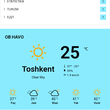
STATISTIKA
1
TURIZM
1
ХДП
1
OB HAVO
25
℃
Toshkent
37º - 25º
30%
1.9 km/h
Clear Sky
37
39
40
41
42
℃
℃
℃
℃
℃
Pay
Jum
Shan
Yak
Dush