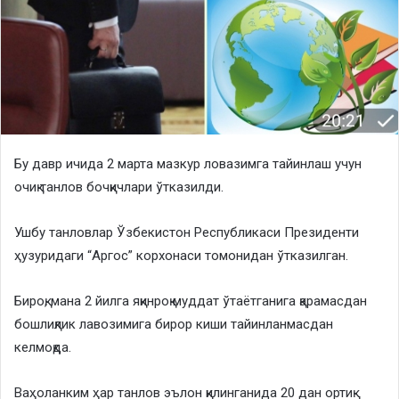
Бу давр ичида 2 марта мазкур ловазимга тайинлаш учун
очиқ танлов бочқичлари ўтказилди.
Ушбу танловлар Ўзбекистон Республикаси Президенти
ҳузуридаги “Аргос” корхонаси томонидан ўтказилган.
Бироқ, мана 2 йилга яқинроқ муддат ўтаётганига қарамасдан
бошлиқлик лавозимига бирор киши тайинланмасдан
келмоқда.
Ваҳоланким ҳар танлов эълон қилинганида 20 дан ортиқ