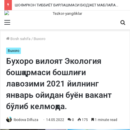
ШОФИРКОН ТИББИЁТ БИРЛАШМАСИ БЮДЖЕТ МАБЛАҒЛАРИНИ ТАЛОН-ТАРОЖ ҚИЛИНГАНИ РОСТМИ?
Menu
Qi
ka
Bosh sahifa
/
Buxoro
Buxoro
Бухоро вилоят Экология
бошқармаси бошлиғи
лавозими 2021 йилнинг
январь ойидан буён вакант
бўлиб келмоқда.
Ibodova Dilfuza
14.05.2022
0
175
1 minute read