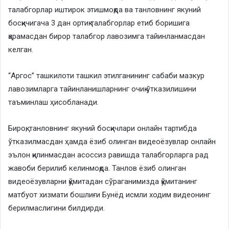
талабгорлар иштирок этишмоқда ва танловнинг якуний
босқичигача 3 дан ортиқ талабгорлар етиб боришига
қарамасдан бирор талабгор лавозимга тайинланмасдан
келган.
“Аргос” ташкилоти ташкил этилганининг сабаби мазкур
лавозимларга тайинланишларнинг очиқ ўтказилишини
таъминлаш ҳисобланади.
Бироқ, танловнинг якуний босқичлари онлайн тартибда
ўтказилмасдан ҳамда ёзиб олинган видеоёзувлар онлайн
эълон қилинмасдан асоссиз равишда талабгорларга рад
жавоби берилиб келинмоқда. Танлов ёзиб олинган
видеоёзувларни қўмитадан сўраганимизда қўмитанинг
матбуот хизмати бошлиғи Бунёд исмли ходим видеонинг
берилмаслигини билдирди.