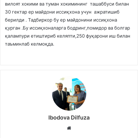
вилоят хокими ва туман хокимининг ташаббуси билан
30 гектар ер майдони иссиқхона учун ажратишиб
берилди . Тадбиркор бу ер майдонини иссиқхона
қурган .Бу иссиқхоналарга бодринг,помидор ва болгар
қалампури етиштириб келяпти,250 фуқарони иш билан
таъминлаб келмоқда.
Ibodova Dilfuza
Website