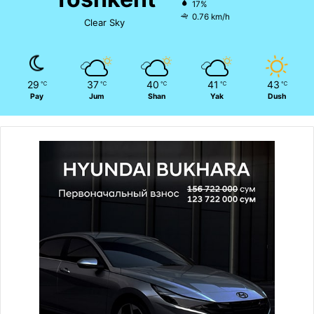
17%
0.76 km/h
Clear Sky
29
37
40
41
43
℃
℃
℃
℃
℃
Pay
Jum
Shan
Yak
Dush