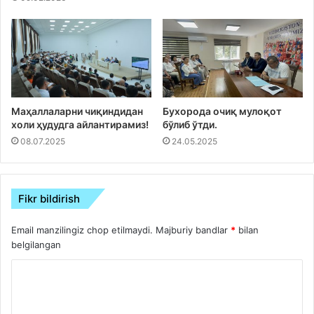
Маҳаллаларни чиқиндидан
Бухорода очиқ мулоқот
холи ҳудудга айлантирамиз!
бўлиб ўтди.
08.07.2025
24.05.2025
Fikr bildirish
Email manzilingiz chop etilmaydi.
Majburiy bandlar
*
bilan
belgilangan
S
h
a