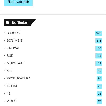
Bo`limlar
BUXORO
379
BO'LIMSIZ
218
JINOYAT
106
SUD
104
MUROJAAT
102
MIB
90
PROKURATURA
30
TA'LIM
23
IIB
22
VIDEO
12