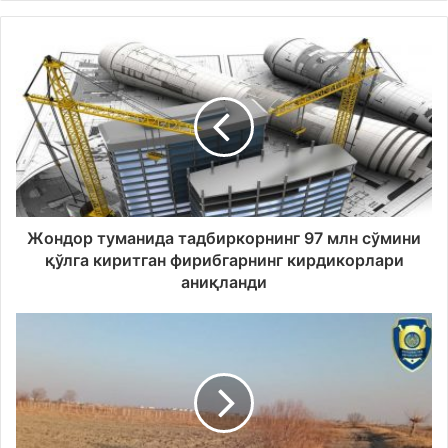
Жондор туманида тадбиркорнинг 97 млн сўмини
қўлга киритган фирибгарнинг кирдикорлари
аниқланди