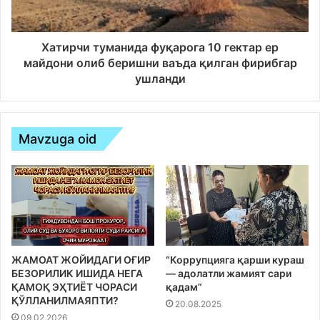
Хатирчи туманида фуқарога 10 гектар ер
майдони олиб беришни ваъда қилган фирибгар
ушланди
Mavzuga oid
ЖАМОАТ ЖОЙИДАГИ ОҒИР
“Коррупцияга қарши кураш
БЕЗОРИЛИК ИШИДА НЕГА
— адолатли жамият сари
ҚАМОҚ ЭҲТИЁТ ЧОРАСИ
қадам”
ҚЎЛЛАНИЛМАЯПТИ?
20.08.2025
09.02.2026