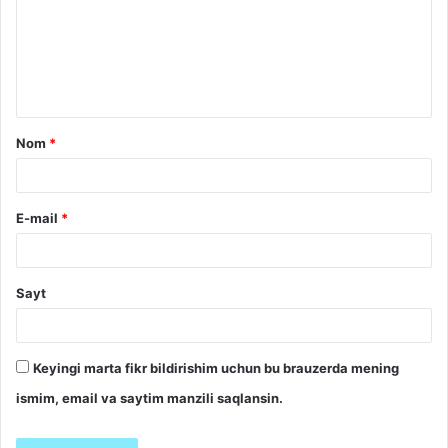
r
h
*
Nom
*
E-mail
*
Sayt
Keyingi marta fikr bildirishim uchun bu brauzerda mening
ismim, email va saytim manzili saqlansin.