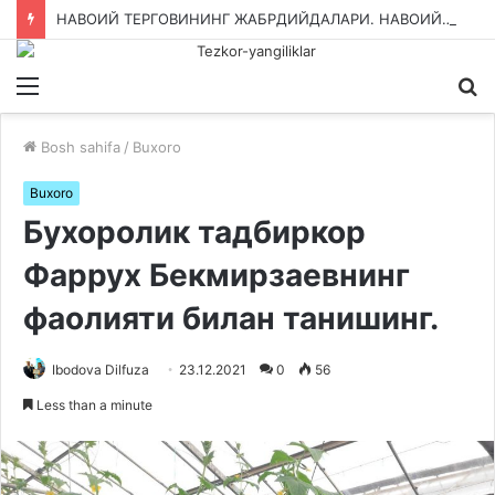
НАВОИЙ ТЕРГОВИНИНГ ЖАБРДИЙДАЛАРИ. НАВОИЙ ВИЛОЯТ ИИБ ВА ПРОКУРАТУРАСИНИ КИМ НАЗОРАТ ҚИЛАДИ?
Menu
Qi
ka
Bosh sahifa
/
Buxoro
Buxoro
Бухоролик тадбиркор
Фаррух Бекмирзаевнинг
фаолияти билан танишинг.
Ibodova Dilfuza
23.12.2021
0
56
Less than a minute