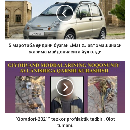
5 маротаба қоидани бузган «Matiz» автомашинаси
жарима майдончасига йўл олди
“Qoradori-2021” tezkor profilaktik tadbiri. Olot
tumani.