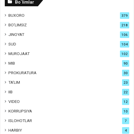
Bo`limlar
BUXORO
379
BO'LIMSIZ
218
JINOYAT
106
SUD
104
MUROJAAT
102
MIB
90
PROKURATURA
30
TA'LIM
23
IIB
22
VIDEO
12
KORRUPSIYA
10
ISLOHOTLAR
7
HARBIY
4