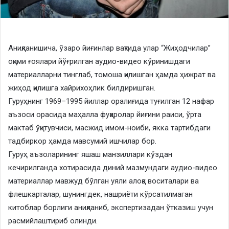
Аниқланишича, ўзаро йиғинлар вақтида улар “Жиҳодчилар”
оқими ғоялари йўғрилган аудио-видео кўринишдаги
материалларни тинглаб, томоша қилишган ҳамда ҳижрат ва
жиҳод қилишга хайрихоҳлик билдиришган.
Гуруҳнинг 1969–1995 йиллар оралиғида туғилган 12 нафар
аъзоси орасида маҳалла фуқаролар йиғини раиси, ўрта
мактаб ўқитувчиси, масжид имом-ноиби, якка тартибдаги
тадбиркор ҳамда мавсумий ишчилар бор.
Гуруҳ аъзоларининг яшаш манзиллари кўздан
кечирилганда хотирасида диний мазмундаги аудио-видео
материаллар мавжуд бўлган уяли алоқа воситалари ва
флешкарталар, шунингдек, нашриёти кўрсатилмаган
китоблар борлиги аниқланиб, экспертизадан ўтказиш учун
расмийлаштириб олинди.