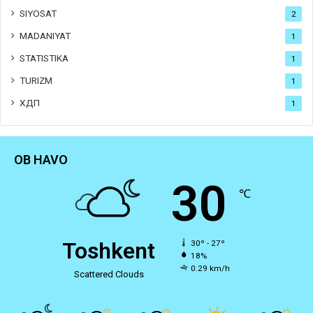
SIYOSAT
2
MADANIYAT
1
STATISTIKA
1
TURIZM
1
ХДП
1
OB HAVO
30
℃
Toshkent
30º - 27º
18%
0.29 km/h
Scattered Clouds