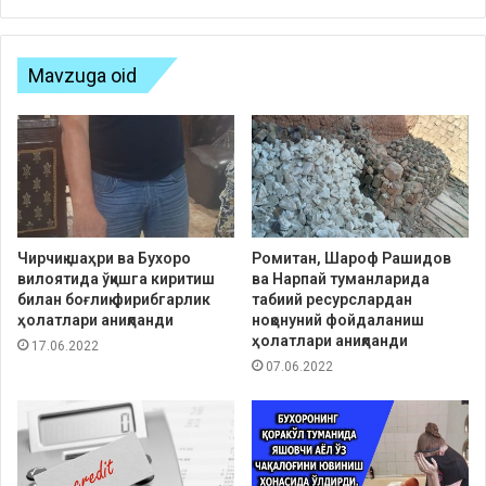
Mavzuga oid
Чирчиқ шаҳри ва Бухоро
Ромитан, Шароф Рашидов
вилоятида ўқишга киритиш
ва Нарпай туманларида
билан боғлиқ фирибгарлик
табиий ресурслардан
ҳолатлари аниқланди
ноқонуний фойдаланиш
ҳолатлари аниқланди
17.06.2022
07.06.2022