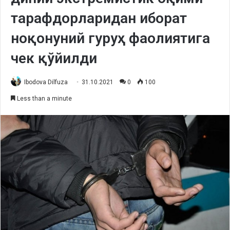
тарафдорларидан иборат
ноқонуний гуруҳ фаолиятига
чек қўйилди
Ibodova Dilfuza
31.10.2021
0
100
Less than a minute