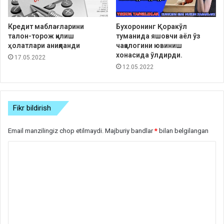
Кредит маблағларини
Бухоронинг Қоракўл
талон-торож қилиш
туманида яшовчи аёл ўз
ҳолатлари аниқланди
чақалогини ювиниш
хонасида ўлдирди.
17.05.2022
12.05.2022
Fikr bildirish
Email manzilingiz chop etilmaydi.
Majburiy bandlar
*
bilan belgilangan
S
h
a
r
h
*