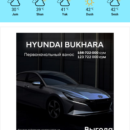
30
39
41
42
42
℃
℃
℃
℃
℃
Jum
Shan
Yak
Dush
Sesh