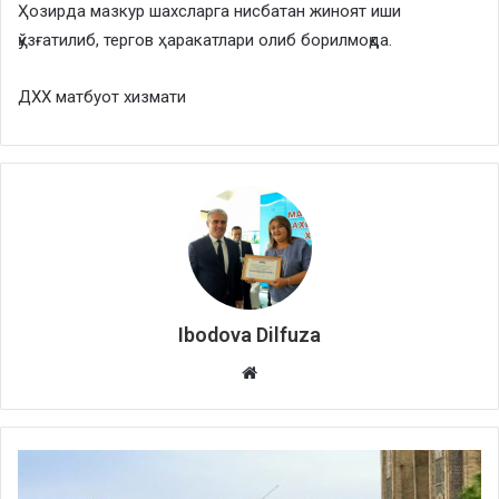
Ҳозирда мазкур шахсларга нисбатан жиноят иши
қўзғатилиб, тергов ҳаракатлари олиб борилмоқда.
ДХХ матбуот хизмати
Ibodova Dilfuza
Website