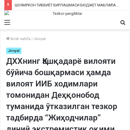
ШОФИРКОН ТИББИЁТ БИРЛАШМАСИ БЮДЖЕТ МАБЛАҒЛАРИНИ ТАЛОН-ТАРОЖ ҚИЛИНГАНИ РОСТМИ?
Menu
Qi
ka
Bosh sahifa
/
Jinoyat
Jinoyat
ДХХнинг Қашқадарё вилояти
бўйича бошқармаси ҳамда
вилоят ИИБ ходимлари
томонидан Деҳқонобод
туманида ўтказилган тезкор
тадбирда “Жиҳодчилар”
диний экстремистик оқими