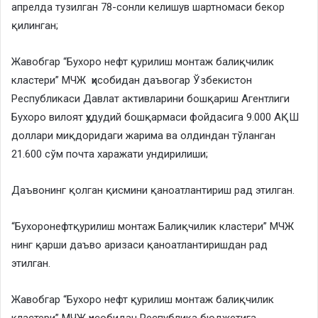
апрелда тузилган 78-сонли келишув шартномаси бекор
қилинган;
Жавобгар “Бухоро нефт қурилиш монтаж балиқчилик
кластери” МЧЖ ҳисобидан даъвогар Ўзбекистон
Республикаси Давлат активларини бошқариш Агентлиги
Бухоро вилоят ҳудудий бошқармаси фойдасига 9.000 АҚШ
доллари миқдоридаги жарима ва олдиндан тўланган
21.600 сўм почта харажати ундирилиши;
Даъвонинг қолган қисмини қаноатлантириш рад этилган.
“Бухоронефтқурилиш монтаж Балиқчилик кластери” МЧЖ
нинг қарши даъво аризаси қаноатлантиришдан рад
этилган.
Жавобгар ​“Бухоро нефт қурилиш монтаж балиқчилик
кластери” МЧЖ ҳисобидан Республика бюджетига