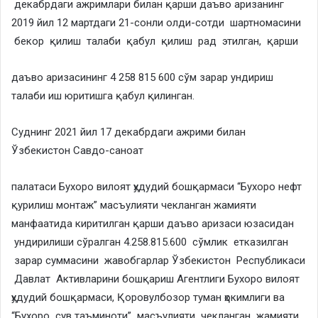
декабрдаги ажримлари билан қарши даъво аризанинг
2019 йил 12 мартдаги 21-сонли олди-сотди шартномасини
бекор қилиш талаби қабул қилиш рад этилган, қарши
даъво аризасининг 4 258 815 600 сўм зарар ундириш
талаби иш юритишга қабул қилинган.
Суднинг 2021 йил 17 декабрдаги ажрими билан
Ўзбекистон Савдо-саноат
палатаси Бухоро вилоят ҳудудий бошқармаси “Бухоро нефт
қурилиш монтаж” масъулияти чекланган жамияти
манфаатида киритилган қарши даъво аризаси юзасидан
ундирилиши сўралган 4.258.815.600 сўмлик етказилган
зарар суммасини жавобгарлар Ўзбекистон Республикаси
Давлат Активларини бошқариш Агентлиги Бухоро вилоят
ҳудудий бошқармаси, Қоровулбозор туман ҳокимлиги ва
“Бухоро сув таъминоти” масъулияти чекланган жамияти