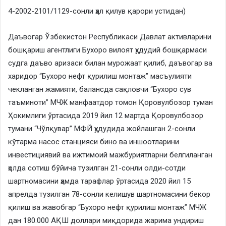
4-2002-2101/1129-сонли ҳал қилув қарори устидан)
Даъвогар Ўзбекистон Республикаси Давлат активларини
бошқариш агентлиги Бухоро вилоят ҳудудий бошқармаси
судга даъво аризаси билан мурожаат қилиб, даъвогар ва
харидор “Бухоро нефт қурилиш монтаж” масъулияти
чекланган жамияти, балансда сақловчи “Бухоро сув
таъминоти” МЧЖ манфаатдор томон Қоровулбозор туман
Ҳокимлиги ўртасида 2019 йил 12 мартда Қоровулбозор
тумани “Чўлқувар” МФЙ ҳудудида жойлашган 2-сонли
кўтарма насос станцияси бино ва иншоотларини
инвестициявий ва ижтимоий мажбуриятларни белгиланган
ҳолда сотиш бўйича тузилган 21-сонли олди-сотди
шартномасини ҳамда тарафлар ўртасида 2020 йил 15
апрелда тузилган 78-сонли келишув шартномасини бекор
қилиш ва жавобгар “Бухоро нефт қурилиш монтаж” МЧЖ
дан 180.000 АҚШ доллари миқдорида жарима ундириш