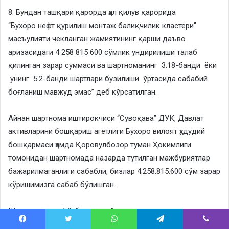
8. Бундан ташқари қарорда ҳал қилув қарорида
“Бухоро нефт қурилиш монтаж балиқчилик кластери”
масъулияти чекланган жамиятининг қарши даъво
аризасидаги 4 258 815 600 сўмлик ундирилиши талаб
қилинган зарар суммаси ва шартноманинг 3.18-банди ёки
унинг 5.2-банди шартлари бузилиши ўртасида сабабий
боғланиш мавжуд эмас” деб кўрсатилган.
Айнан шартнома иштирокчиси “Сувоқава” ДУК, Давлат
активларини бошқариш агетлиги Бухоро вилоят ҳудудий
бошқармаси ҳамда Қоровулбозор туман Ҳокимлиги
томонидан шартномада назарда тутилган мажбуриятлар
бажарилмаганлиги сабабли, бизлар 4.258.815.600 сўм зарар
кўришимизга сабаб бўлишган.
Шартноманинг 5.2-бандига кўра, агар мазкур шартнома
имзоланганидан кейин тарафлардан бири мазкур
Facebook
Twitter
WhatsApp
Telegram
Viber