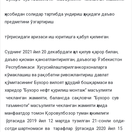
ҳисобидан солидар тартибда ундириш ҳақидаги даъво
предметини ўзгартириш
тўғрисидаги аризаси иш юритишга қабул қилинган.
Суднинг 2021 йил 20 декабрдаги ҳал қилув қарор билан,
даъво қисман қаноатлантирилган, даъвогар Ўзбекистон
Республикаси Хусусийлаштирилганкорхоналарга
кўмаклашиш ва рақобатни ривожлантириш давлат
қўмитасининг Бухоро вилоят ҳудудий бошқармаси ва
харидор “Бухоро нефт қурилиш монтаж” масъулияти
чекланган жамияти, балансда сақловчи “Бухоро сув
таъминоти” масъулияти чекланган жамияти ҳамда
манфаатдор томон Қоровулбозор туман ҳокимлиги
ўртасида 2019 йил 12 мартда тузилган 21-сонли олди-
сотди шартномаси ва тарафлар ўртасида 2020 йил 15