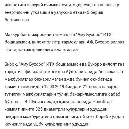
иншоотига зарурий ичимлик суви, оқар сув, газ ва электр
энергиясини ўтказиш ва узлуксиз етказиб бериш
белгиланган.
​Мазкур банд ижросини таъминлаш “Аму Бухоро” ИТХ
бошқармаси, вилоят электр тармоқлари АЖ, Бухоро вилоят
газ тарқатиш филиалига юклатилган.
​Бироқ, “Аму Бухоро” ИТХ бошқармаси ва Бухоро вилоят газ
тарқатиш филиали томонидан йўл харитасида белгиланган
мажбуриятлар бажарилмаган ҳамда бунинг оқибатида
жамият томонидан 12.03.2019 йилдаги 21-сонли назарда
тутилган мажбуриятларни тўлиқ бажарилмаслигига сабаб
бўлган. ​4. Шунингдек, ҳал қилув қарорида жавобгар
жамият иккита 325 диаметрли қувурларни ҳудуддан
чиқариш мажбуриятини олмаганлиги, объект бориб кўздан
кечирилганда ушбу қувурларнинг ҳудуддан