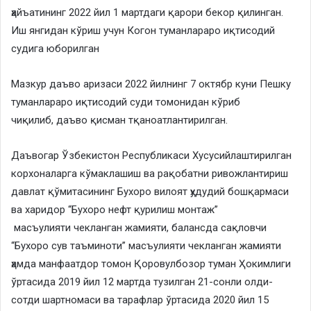
ҳайъатининг 2022 йил 1 мартдаги қарори бекор қилинган.
Иш янгидан кўриш учун Когон туманлараро иқтисодий
судига юборилган
Мазкур даъво аризаси 2022 йилнинг 7 октябр куни Пешку
туманлараро иқтисодий суди томонидан кўриб
чиқилиб, даъво қисман тқаноатлантирилган.
Даъвогар Ўзбекистон Республикаси Хусусийлаштирилган
корхоналарга кўмаклашиш ва рақобатни ривожлантириш
давлат қўмитасининг Бухоро вилоят ҳудудий бошқармаси
ва харидор “Бухоро нефт қурилиш монтаж”
масъулияти чекланган жамияти, балансда сақловчи
“Бухоро сув таъминоти” масъулияти чекланган жамияти
ҳамда манфаатдор томон Қоровулбозор туман Ҳокимлиги
ўртасида 2019 йил 12 мартда тузилган 21-сонли олди-
сотди шартномаси ва тарафлар ўртасида 2020 йил 15