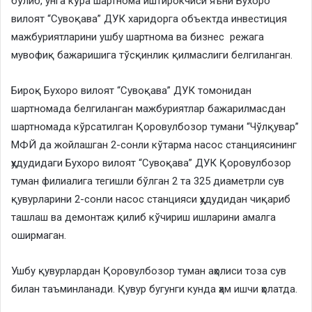
бўлиб, унга кўра шартнома иштирокчиси яъни Бухоро
вилоят “Сувоқава” ДУК харидорга объектда инвестиция
мажбуриятларини ушбу шартнома ва бизнес режага
мувофиқ бажаришига тўсқинлик қилмаслиги белгиланган.
​Бироқ Бухоро вилоят “Сувоқава” ДУК томонидан
шартномада белгиланган мажбуриятлар бажарилмасдан
шартномада кўрсатилган Қоровулбозор тумани “Чўлқувар”
МФЙ да жойлашган 2-сонли кўтарма насос станциясининг
ҳудудидаги Бухоро вилоят “Сувоқава” ДУК Қоровулбозор
туман филиалига тегишли бўлган 2 та 325 диаметрли сув
қувурларини 2-сонли насос станцияси ҳудудидан чиқариб
ташлаш ва демонтаж қилиб кўчириш ишларини амалга
оширмаган.
​Ушбу қувурлардан Қоровулбозор туман аҳолиси тоза сув
билан таъминланади. Қувур бугунги кунда ҳам ишчи ҳолатда.