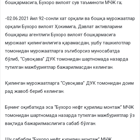
бошқармасига, Бухоро вилоят сув таъминоти МЧЖ га;
-02.06.2021 йил 92-сонли хат орқали ва бошқа мурожаатлар
орқали Бухоро вилоят Ҳокимига, Давлат активларини
бошқариш агентлиги Бухоро вилоят бошқармасига
мурожаат қилинганлигига қарамасдан, ушбу ташкилотлар
томонидан мурожаатларга эътиборсиз муносабатда
бўлиб, “Сувоқава” ДУК томонидан шартномада назарда
тутилган мажбуриятлар бажарилмасдан келинган.
​Қилинган мурожаатларга “Сувоқава” ДУК томонидан доим
рад жавоб бериб келинган.
​Бунинг оқибатида эса “Бухоро нефт қурилиш монтаж” МЧЖ
томонидан шартномада назарда тутилган мажбуриятлар ўз
вақтида бажарилмаслигига сабаб бўлган.
​Шу сабабли “Бухоро нефт қурилиш монтаж” МЧЖ