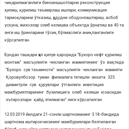
чиқарилмаганлиги биноиншшотларни реконструкция
қилиш, қурилиш таъмирлаш ишлари, коммуникация
тармоқларини ўтказиш, ҳудудни ободонлаштириш, асбоб
ускуна, жихозлар олиб келишва объектда ўрнатиш ва 45 та
янги иш ўринларини тўсиқ бўлмаслиги аниқланганлиги
кўрсатилган.
​Бундан ташқари ҳал қилув қарорида “Бухоро нефт қурилиш
монтаж” масъулияти чекланган жамиятининг ўз вақтида
“Бухоро сув таъминоти” масъулияти чекланган жамияти
Қоровулбозор туман филиалига тегишли иккита 325
диаметрли сув қурувлари ўтганлиги инветиция
мажбуриятларининг бузилишига олиб келиши юзасидан
эътирозлари қайд этилмаган” лиги кўрсатилган.
12.03.2019 йилдаги 21-сонли шартноманинг 3.18-бандида
шартнома иштирокчисининг мажбуриялари белгиланган