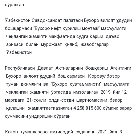
сўралган.
Ўзбекистон Савдо-саноат палатаси Бухоро вилоят ҳудудий
бошқармаси “Бухоро нефт қурилиш монтаж” масъулияти
чекланган жамияти манфаатида судга қарши даъво
аризаси билан мурожаат қилиб, жавобгарлар
Ўзбекистон
Республикаси Давлат Активларини бошқариш Агентлиги
Бухоро вилоят ҳудудий бошқармаси, Қоровулбозор
туман ҳокимлиги ва “Бухоро сувтаъминоти” масъулияти
чекланган жамияти ўртасида имзоланган 2019 йил 12
мартдаги 21-сонли олди-сотди шартномасини бекор
қилишни, жамиятгаетказилган 4 258 815 600 сўмлик зарар
суммасини ундиришни сўраган.
Когон туманлараро иқтисодий судининг 2021 йил 3