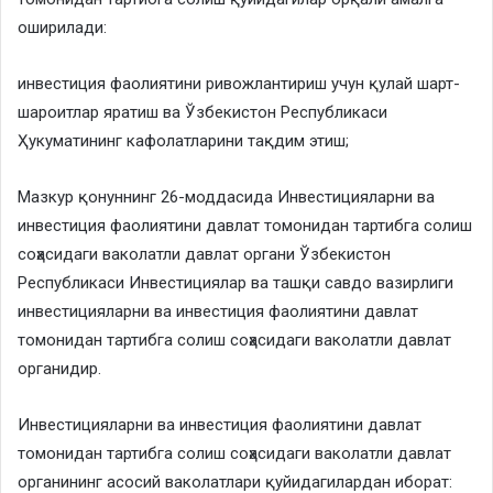
оширилади:
инвестиция фаолиятини ривожлантириш учун қулай шарт-
шароитлар яратиш ва Ўзбекистон Республикаси
Ҳукуматининг кафолатларини тақдим этиш;
Мазкур қонуннинг 26-моддасида Инвестицияларни ва
инвестиция фаолиятини давлат томонидан тартибга солиш
соҳасидаги ваколатли давлат органи Ўзбекистон
Республикаси Инвестициялар ва ташқи савдо вазирлиги
инвестицияларни ва инвестиция фаолиятини давлат
томонидан тартибга солиш соҳасидаги ваколатли давлат
органидир.
Инвестицияларни ва инвестиция фаолиятини давлат
томонидан тартибга солиш соҳасидаги ваколатли давлат
органининг асосий ваколатлари қуйидагилардан иборат: