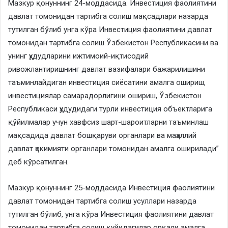
Мазкур қонуннинг 24-моддасида. Инвестиция фаолиятини
давлат томонидан тартибга солиш мақсадлари назарда
тутилган бўлиб унга кўра Инвестиция фаолиятини давлат
томонидан тартибга солиш Ўзбекистон Республикасини ва
унинг ҳудудларини ижтимоий-иқтисодий
ривожлантиришнинг давлат вазифалари бажарилишини
таъминлайдиган инвестиция сиёсатини амалга ошириш,
инвестициялар самарадорлигини ошириш, Ўзбекистон
Республикаси ҳудудидаги турли инвестиция объектларига
қўйилмалар учун хавфсиз шарт-шароитларни таъминлаш
мақсадида давлат бошқаруви органлари ва маҳаллий
давлат ҳокимияти органлари томонидан амалга оширилади”
деб кўрсатилган.
Мазкур қонуннинг 25-моддасида Инвестиция фаолиятини
давлат томонидан тартибга солиш усуллари назарда
тутилган бўлиб, унга кўра Инвестиция фаолиятини давлат
томонидан тартибга солиш қуйидагилар орқали амалга