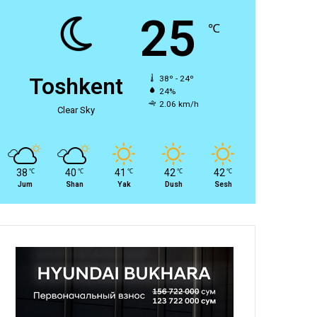
25
℃
Toshkent
38º - 24º
24%
2.06 km/h
Clear Sky
38
40
41
42
42
℃
℃
℃
℃
℃
Jum
Shan
Yak
Dush
Sesh