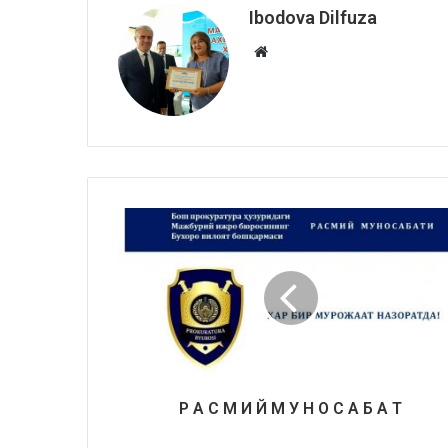
Ibodova Dilfuza
Website
Р
А
С
М
И
Й
М
У
Н
О
С
А
Б
А
Т