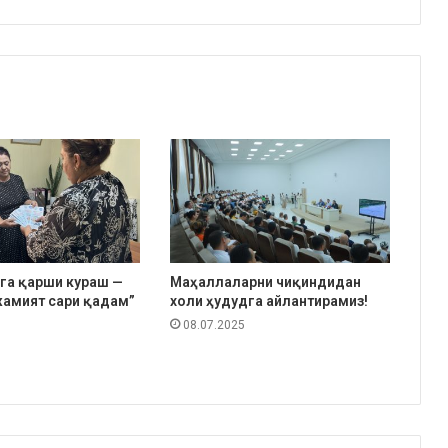
га қарши кураш —
Маҳаллаларни чиқиндидан
амият сари қадам”
холи ҳудудга айлантирамиз!
08.07.2025