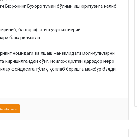
ти Бюронинг Бухоро туман бўлими иш юритувига келиб
тирилиб, бартараф этиш учун ихтиёрий
лари бажарилмаган.
рнинг номидаги ва яшаш манзилидаги мол-мулкларни
га киришилгандан сўнг, ноилож қолган қарздор ижро
чилар фойдасига тўлиқ қоплаб беришга мажбур бўлди.
noklassniki