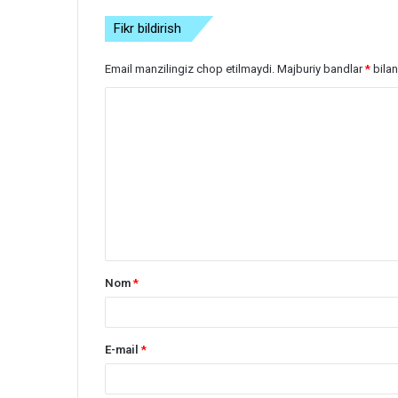
Fikr bildirish
Email manzilingiz chop etilmaydi.
Majburiy bandlar
*
bilan
S
h
a
r
h
*
Nom
*
E-mail
*