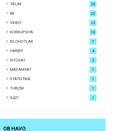
TA'LIM
23
IIB
22
VIDEO
12
KORRUPSIYA
10
ISLOHOTLAR
7
HARBIY
4
SIYOSAT
2
MADANIYAT
1
STATISTIKA
1
TURIZM
1
ХДП
1
OB HAVO