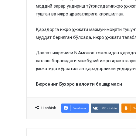
моддий зарар ундириш тўғрисидагиижро ҳужжа
тушган ва ижро ҳаракатларига киришилган.
Қарздорга ижро ҳужжати мазмун-моҳияти тушун
муддат берилган бўлсада, ижро ҳужжати талаб
Давлат ижрочиси Б.Амонов томонидан қарздо
хатлаш борасидаги мажбурий ижро ҳаракатлари
ҳужжатида кўрсатилган қарздорликни ундирув
Бюронинг Бухоро вилояти бошқармаси
Ulashish
Facebook
VKontakte
Od