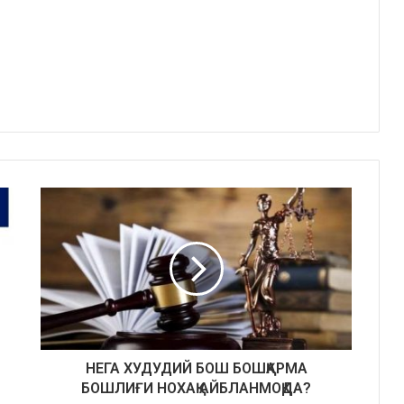
НЕГА ХУДУДИЙ БОШ БОШҚАРМА
БОШЛИҒИ НОХАҚ АЙБЛАНМОҚДА?