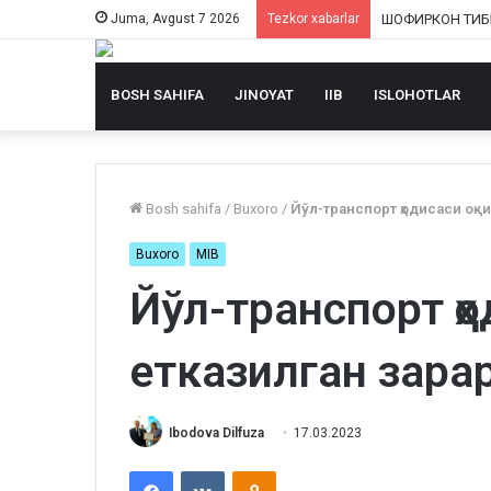
Juma, Avgust 7 2026
Tezkor xabarlar
BOSH SAHIFA
JINOYAT
IIB
ISLOHOTLAR
Bosh sahifa
/
Buxoro
/
Йўл-транспорт ҳодисаси оқ
Buxoro
MIB
Йўл-транспорт ҳ
етказилган зара
Ibodova Dilfuza
17.03.2023
Facebook
VKontakte
Odnoklassniki