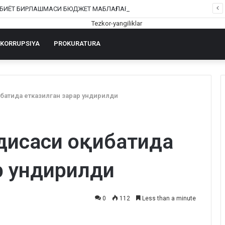
ШОФИРКОН ТИББИЁТ БИРЛАШМАСИ БЮДЖЕТ МАБЛАҒЛАРИНИ ТАЛОН-ТАРОЖ ҚИЛИНГАНИ РОСТМИ?
KORRUPSIYA
PROKURATURA
иба
т
ида етказилган зарар ундирилди
одисаси оқиба
т
ида
р ундирилди
0
112
Less than a minute