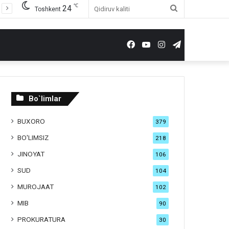
℃
24
Qidiruv
Toshkent
kaliti
Facebook
YouTube
Instagram
Telegram
Bo`limlar
BUXORO
379
BO'LIMSIZ
218
JINOYAT
106
SUD
104
MUROJAAT
102
MIB
90
PROKURATURA
30