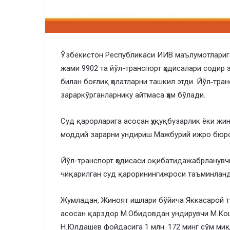
​Ўзбекистон Республикаси ИИВ маълумотларига
жами 9902 та йўл-транспорт ҳодисалари содир э
билан боғлиқ ҳолатларни ташкил этди. Йўл˗тра
зараркўрганларнику айтмаса ҳам бўлади.
​Суд қарорларига асосан ҳуқуқбузарлик ёки ж
моддий зарарни ундириш Мажбурий ижро бюро
​Йўл-транспорт ҳодисаси оқибатидажабрланувч
чиқарилган суд қароринингижроси таъминланд
​Жумладан, Жиноят ишлари бўйича Яккасарой т
асосан қарздор М.Обидовдан ундирувчи М.Кош
Н.Юлдашев фойдасига 1 млн. 172 минг сўм ми