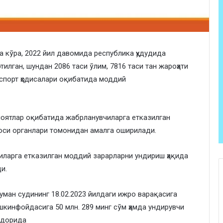
 кўра, 2022 йил давомида республика ҳудудида
тилган, шундан 2086 таси ўлим, 7816 таси тан жароҳати
нспорт ҳодисалари оқибатида моддий
иноятлар оқибатида жабрланувчиларга етказилган
си органлари томонидан амалга оширилади.
иларга етказилган моддий зарарларни ундириш ҳақида
и.
уман судининг 18.02.2023 йилдаги ижро варақасига
кинфойдасига 50 млн. 289 минг сўм ҳамда ундирувчи
қдорида