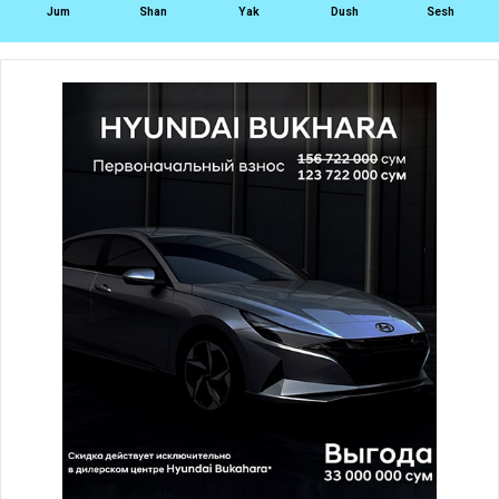
Jum
Shan
Yak
Dush
Sesh