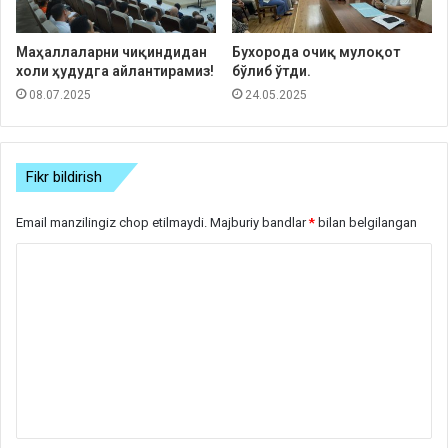
Маҳаллаларни чиқиндидан
Бухорода очиқ мулоқот
холи ҳудудга айлантирамиз!
бўлиб ўтди.
08.07.2025
24.05.2025
Fikr bildirish
Email manzilingiz chop etilmaydi.
Majburiy bandlar
*
bilan belgilangan
S
h
a
r
h
*