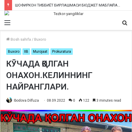
ШОФИРКОН ТИББИЁТ БИРЛАШМАСИ БЮДЖЕТ МАБЛАҒЛАРИНИ ТАЛОН-ТАРОЖ ҚИЛИНГАНИ РОСТМИ?
Menu
Qi
ka
Bosh sahifa
/
Buxoro
Buxoro
IIB
Murojaat
Prokuratura
КЎЧАДА ҚОЛГАН
ОНАХОН.КЕЛИННИНГ
НАЙРАНГЛАРИ.
Ibodova Dilfuza
08.09.2022
0
122
3 minutes read