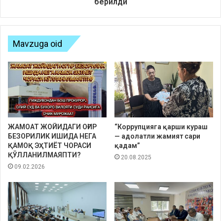
берилди
Mavzuga oid
ЖАМОАТ ЖОЙИДАГИ ОҒИР
“Коррупцияга қарши кураш
БЕЗОРИЛИК ИШИДА НЕГА
— адолатли жамият сари
ҚАМОҚ ЭҲТИЁТ ЧОРАСИ
қадам”
ҚЎЛЛАНИЛМАЯПТИ?
20.08.2025
09.02.2026