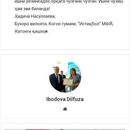
ишни резинкадек орқага чўзгани чўзган. Ишни чўзиш
ҳам эви биланда!
Ҳадича Насуллаева,
Бухоро вилояти, Когон тумани, “Истиқбол” МФЙ,
Катонги қишлоғи.
Ibodova Dilfuza
Website