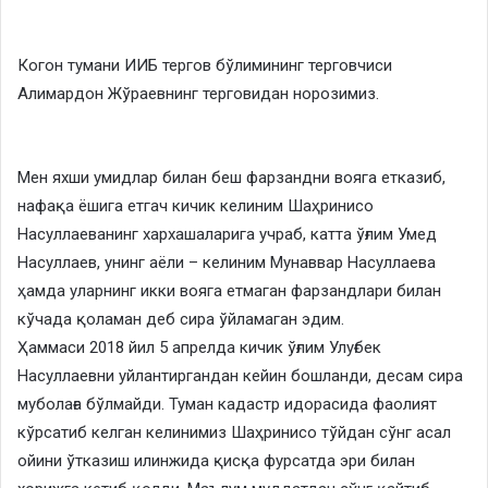
Когон тумани ИИБ тергов бўлимининг терговчиси
Алимардон Жўраевнинг терговидан норозимиз.
Мен яхши умидлар билан беш фарзандни вояга етказиб,
нафақа ёшига етгач кичик келиним Шаҳринисо
Насуллаеванинг хархашаларига учраб, катта ўғлим Умед
Насуллаев, унинг аёли – келиним Мунаввар Насуллаева
ҳамда уларнинг икки вояга етмаган фарзандлари билан
кўчада қоламан деб сира ўйламаган эдим.
Ҳаммаси 2018 йил 5 апрелда кичик ўғлим Улуғбек
Насуллаевни уйлантиргандан кейин бошланди, десам сира
муболаға бўлмайди. Туман кадастр идорасида фаолият
кўрсатиб келган келинимиз Шаҳринисо тўйдан сўнг асал
ойини ўтказиш илинжида қисқа фурсатда эри билан