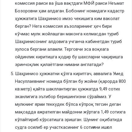
комиссия раиси ва ўша вақтдаги МФЙ раиси Неъмат
Бозоровни ҳам алдаган. Бобонинг номидаги кадастр
ҳужжатига Шаҳринисо имзо чекишига ким ваколат
берган? Нега комиссия аъзоларининг ҳеч бири
кўчмас мулк жойлашган маконга келмасдан туриб
Шаҳринисонинг алдовига учганча кабинетдан туриб
хулоса бергани аламли. Терговчи эса воқеага
ойдинлик киритишга қодир бу шахсларни чақиришга
эринчоқлик қилаётгани нимани англатади?
Шаҳринисо ҳужжатни қўлга киритгач, аввалига Умед
Насуллаевнинг номида бўлган бу жойни (қарорда 800
кв.метр) қайта шакллантирган ҳужжатда 9,49 сотих
эканлигига эътибор беришингизни сўраймиз. У
мулкнинг ярми теккудек бўлса кўпроқ тегсин деган
мақсадда ажратилган майдонни жўртага 1,49 сотихга
кўпайтириб кўрсатишга эришган. Шунинг оқибатида
судга осилиб ер участкасининг 6 сотиғини ишғол