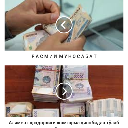
Р А С М И Й М У Н О С А Б А Т
Алимент қарздорлиги жамғарма ҳисобидан тўлаб