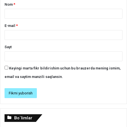
Nom
*
E-mail
*
Sayt
Keyingi marta fikr bildirishim uchun bu brauzerda mening ismim,
email va saytim manzili saqlansin.
Bo`limlar