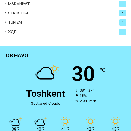
MADANIYAT
1
STATISTIKA
1
TURIZM
1
ХДП
1
OB HAVO
30
℃
Toshkent
38º - 27º
18%
2.04 km/h
Scattered Clouds
38
40
41
42
43
℃
℃
℃
℃
℃