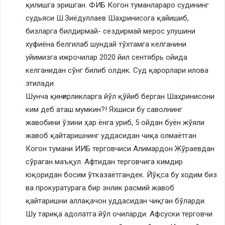
қилишга эришган. ФИБ Когон туманлараро судининг
судьяси Ш.Зиёдуллаев Шаҳринисога қайишиб,
бизларга билдирмай- сездирмай мерос улушини
хуфиёна белгилаб шундай тўхтамга келганини
уйимизга ижрочилар 2020 йил сентябрь ойида
келганидан сўнг билиб олдик. Суд қарорлари илова
этилади.
Шунча қинғирликларга йўл қўйиб берган Шаҳринисони
ким деб аташ мумкин?! Яхшиси бу саволнинг
жавобини ўзини ҳар ёнга уриб, 5 ойдан буён жўяли
жавоб қайтаришнинг уддасидан чиқа олмаётган
Когон тумани ИИБ терговчиси Алимардон Жўраевдан
сўраган маъқул. Афтидан терговчига кимдир
юқоридан босим ўтказаётгандек. Йўқса бу ходим биз
ва прокуратурага бир энлик расмий жавоб
қайтаришни аллақачон уддасидан чиқган бўларди.
Шу тариқа адолатга йўл очиларди. Афсуски терговчи