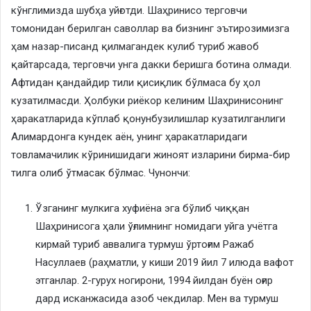
кўнглимизда шубҳа уйғотди. Шаҳринисо терговчи
томонидан берилган саволлар ва бизнинг эътирозимизга
ҳам назар-писанд қилмагандек кулиб туриб жавоб
қайтарсада, терговчи унга дакки беришга ботина олмади.
Афтидан қандайдир тили қисиқлик бўлмаса бу ҳол
кузатилмасди. Ҳолбуки риёкор келиним Шаҳринисонинг
ҳаракатларида кўплаб қонунбузилишлар кузатилганлиги
Алимардонга кундек аён, унинг ҳаракатларидаги
товламачилик кўринишидаги жиноят изларини бирма-бир
тилга олиб ўтмасак бўлмас. Чунончи:
Ўзганинг мулкига хуфиёна эга бўлиб чиққан
Шаҳринисога ҳали ўғлимнинг номидаги уйга учётга
кирмай туриб аввалига турмуш ўртоғим Ражаб
Насуллаев (раҳматли, у киши 2019 йил 7 илюда вафот
этганлар. 2-гурух ногирони, 1994 йилдан буён оғир
дард исканжасида азоб чекдилар. Мен ва турмуш