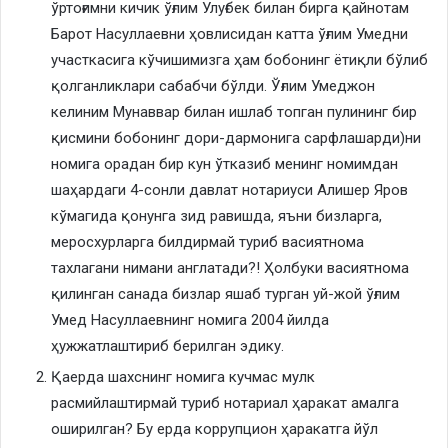
ўртоғимни кичик ўғлим Улуғбек билан бирга қайнотам
Барот Насуллаевни ҳовлисидан катта ўғлим Умедни
участкасига кўчишимизга ҳам бобонинг ётиқли бўлиб
қолганликлари сабабчи бўлди. Ўғлим Умеджон
келиним Мунаввар билан ишлаб топган пулининг бир
қисмини бобонинг дори-дармонига сарфлашарди)ни
номига орадан бир кун ўтказиб менинг номимдан
шаҳардаги 4-сонли давлат нотариуси Алишер Яров
кўмагида қонунга зид равишда, яъни бизларга,
меросхурларга билдирмай туриб васиятнома
тахлагани нимани англатади?! Ҳолбуки васиятнома
қилинган санада бизлар яшаб турган уй-жой ўғлим
Умед Насуллаевнинг номига 2004 йилда
ҳужжатлаштириб берилган эдику.
Қаерда шахснинг номига кучмас мулк
расмийлаштирмай туриб нотариал ҳаракат амалга
оширилган? Бу ерда коррупцион ҳаракатга йўл