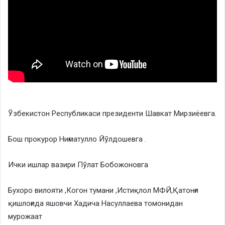
Ўзбекистон Республикаси президенти Шавкат Мирзиёевга.
Бош прокурор Ниғматулло Йўлдошевга .
Ички ишлар вазири Пўлат Бобожоновга
Бухоро вилояти ,Когон тумани ,Истиқлол МФЙ,Қатонғи
қишлоғида яшовчи Хадича Насуллаева томонидан
мурожаат