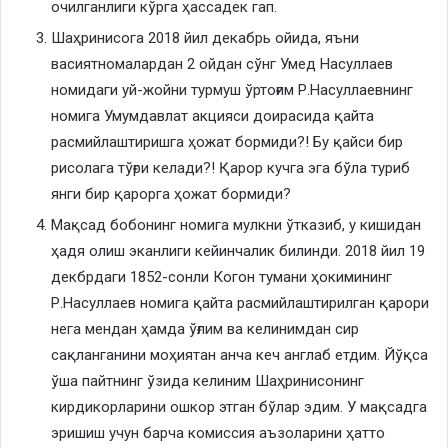
очилганлиги кўрга ҳассадек гап.
Шаҳринисога 2018 йил декабрь ойида, яъни
васиятномалардан 2 ойдан сўнг Умед Насуллаев
номидаги уй-жойни турмуш ўртоғим Р.Насуллаевнинг
номига Умумдавлат акцияси доирасида қайта
расмийлаштиришга ҳожат бормиди?! Бу қайси бир
рисолага тўғри келади?! Қарор кучга эга бўла туриб
янги бир қарорга ҳожат бормиди?
Мақсад бобонинг номига мулкни ўтказиб, у кишидан
ҳадя олиш эканлиги кейинчалик билинди. 2018 йил 19
декбрдаги 1852-сонли Когон тумани ҳокимининг
Р.Насуллаев номига қайта расмийлаштирилган қарори
нега мендан ҳамда ўғлим ва келинимдан сир
сақланганини моҳиятан анча кеч англаб етдим. Йўқса
ўша пайтнинг ўзида келиним Шаҳринисонинг
кирдикорларини ошкор этган бўлар эдим. У мақсадга
эришиш учун барча комиссия аъзоларини ҳатто