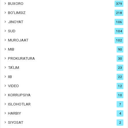
BUXORO
379
BO'LIMSIZ
218
JINOYAT
106
SUD
104
MUROJAAT
102
MIB
90
PROKURATURA
30
TA'LIM
23
IIB
22
VIDEO
12
KORRUPSIYA
10
ISLOHOTLAR
7
HARBIY
4
SIYOSAT
2