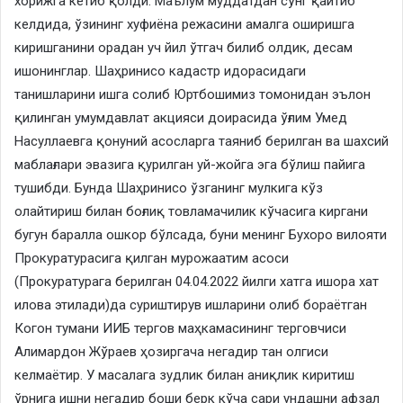
хорижга кетиб қолди. Маълум муддатдан сўнг қайтиб
келдида, ўзининг хуфиёна режасини амалга оширишга
киришганини орадан уч йил ўтгач билиб олдик, десам
ишонинглар. Шаҳринисо кадастр идорасидаги
танишларини ишга солиб Юртбошимиз томонидан эълон
қилинган умумдавлат акцияси доирасида ўғлим Умед
Насуллаевга қонуний асосларга таяниб берилган ва шахсий
маблағлари эвазига қурилган уй-жойга эга бўлиш пайига
тушибди. Бунда Шаҳринисо ўзганинг мулкига кўз
олайтириш билан боғлиқ товламачилик кўчасига киргани
бугун баралла ошкор бўлсада, буни менинг Бухоро вилояти
Прокуратурасига қилган мурожаатим асоси
(Прокуратурага берилган 04.04.2022 йилги хатга ишора хат
илова этилади)да суриштирув ишларини олиб бораётган
Когон тумани ИИБ тергов маҳкамасининг терговчиси
Алимардон Жўраев ҳозиргача негадир тан олгиси
келмаётир. У масалага зудлик билан аниқлик киритиш
ўрнига ишни негадир боши берк кўча сари ундашни афзал