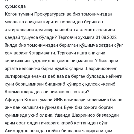
кўрмоқда.
Когон тумани Прокуратураси ва биз томонимиздан
масалага аниқлик киритиш юзасидан берилган
эътирозларни ҳам зиғирча инобатга олмаётганлигини
қандай тушунса бўлади? Терговчи ҳукмига 01.08.2022
йилда биз томонимиздан берилган қўшимча хатдан сўнг
ҳам вазият ўзгармаяпти. Терговчи ишга аниқлик
киритишнинг уддасидан ҳамон чиқмаяпти. У бизларни
эртага келсангиз барча жумбоқларни Шаҳринисонинг
иштирокида ечамиз деб ваъда берган бўлсада, кейинги
куни боришимизни билдириб қўнғироқ қилсак «келиб
ўтирманглар» дегани нимани англатади?
Афтидан Когон тумани ИИБ вакиллари келинимиз билан
зимдан келишган кўринади. Буни биз охирги борган
кунимизда уқиб олдик. Ушанда Шаҳринисо бизлардан
ярим соат олдин ичкарига кириб кетганидан сўнг
Алимардон анчадан кейин бизларни чақиргани ҳам