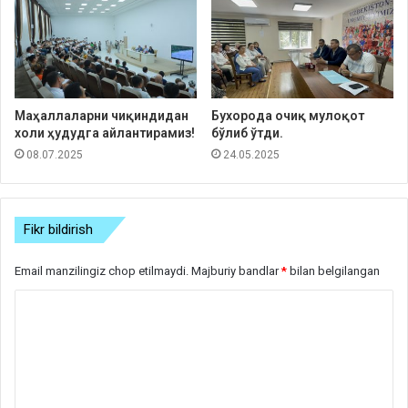
Маҳаллаларни чиқиндидан
Бухорода очиқ мулоқот
холи ҳудудга айлантирамиз!
бўлиб ўтди.
08.07.2025
24.05.2025
Fikr bildirish
Email manzilingiz chop etilmaydi.
Majburiy bandlar
*
bilan belgilangan
S
h
a
r