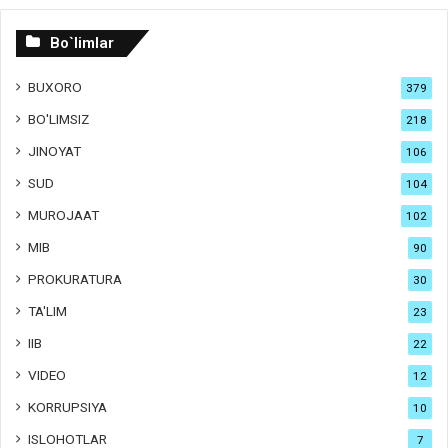
Bo`limlar
BUXORO
379
BO'LIMSIZ
218
JINOYAT
106
SUD
104
MUROJAAT
102
MIB
90
PROKURATURA
30
TA'LIM
23
IIB
22
VIDEO
12
KORRUPSIYA
10
ISLOHOTLAR
7