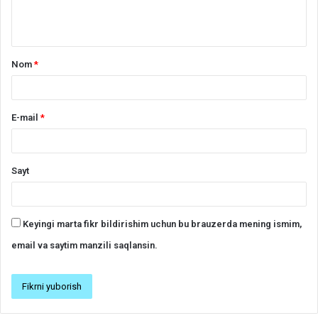
h
*
Nom
*
E-mail
*
Sayt
Keyingi marta fikr bildirishim uchun bu brauzerda mening ismim,
email va saytim manzili saqlansin.