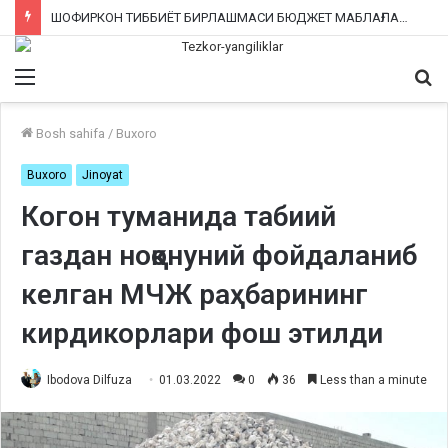
ШОФИРКОН ТИББИЁТ БИРЛАШМАСИ БЮДЖЕТ МАБЛАҒЛАРИНИ ТАЛОН-ТАРОЖ ҚИЛИНГАНИ РОСТМИ?
Menu
Qi
ka
Bosh sahifa
/
Buxoro
Buxoro
Jinoyat
Когон туманида табиий
газдан ноқонуний фойдаланиб
келган МЧЖ раҳбарининг
кирдикорлари фош этилди
Ibodova Dilfuza
01.03.2022
0
36
Less than a minute