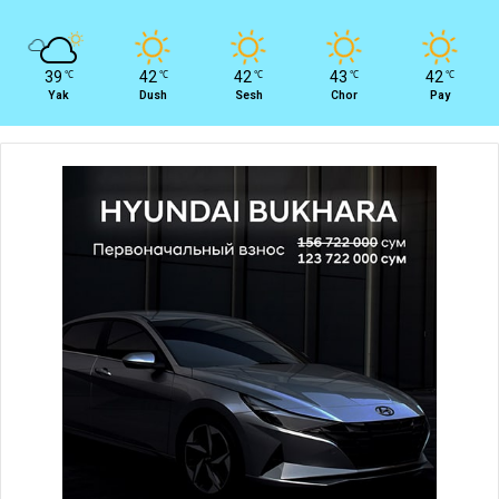
39
42
42
43
42
℃
℃
℃
℃
℃
Yak
Dush
Sesh
Chor
Pay