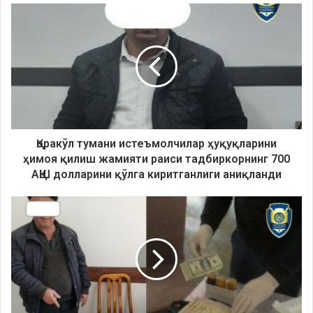
Қоракўл тумани истеъмолчилар ҳуқуқларини
ҳимоя қилиш жамияти раиси тадбиркорнинг 700
АҚШ долларини қўлга киритганлиги аниқланди