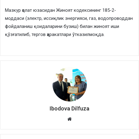
Мазкур ҳолат юзасидан Жиноят кодексининг 185-2-
моддаси (электр, иссиқлик энергияси, газ, водопроводдан
фойдаланиш қоидаларини бузиш) билан жиноят иши
қўзғатилиб, тергов ҳаракатлари ўтказилмоқда.
Ibodova Dilfuza
Website