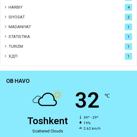
HARBIY
4
SIYOSAT
2
MADANIYAT
1
STATISTIKA
1
TURIZM
1
ХДП
1
OB HAVO
32
℃
Toshkent
39º - 29º
19%
2.62 km/h
Scattered Clouds