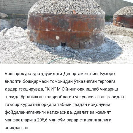
Бош прокуратура ҳузуридаги Департаментнинг Бухоро
вилояти бошқармаси томонидан ўтказилган терговга
қадар текширувда, “К.И.” МЧЖнинг оҳак ишлаб чиқариш
цехида ўрнатилган газ ҳисоблагич ускунасига ташқаридан
таъсир кўрсатиш орқали табиий газдан ноқонуний
фойдаланилганлиги натижасида, давлат ва жамият
манфаатларига 205,6 млн сўм зарар етказилганлиги
аниқланган.