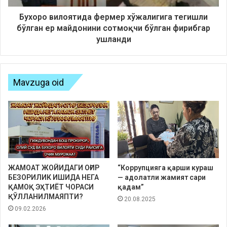
Бухоро вилоятида фермер хўжалигига тегишли
бўлган ер майдонини сотмоқчи бўлган фирибгар
ушланди
Mavzuga oid
ЖАМОАТ ЖОЙИДАГИ ОҒИР
“Коррупцияга қарши кураш
БЕЗОРИЛИК ИШИДА НЕГА
— адолатли жамият сари
ҚАМОҚ ЭҲТИЁТ ЧОРАСИ
қадам”
ҚЎЛЛАНИЛМАЯПТИ?
20.08.2025
09.02.2026