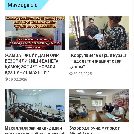
Mavzuga oid
ЖАМОАТ ЖОЙИДАГИ ОҒИР
“Коррупцияга қарши кураш
БЕЗОРИЛИК ИШИДА НЕГА
— адолатли жамият сари
ҚАМОҚ ЭҲТИЁТ ЧОРАСИ
қадам”
ҚЎЛЛАНИЛМАЯПТИ?
20.08.2025
09.02.2026
Маҳаллаларни чиқиндидан
Бухорода очиқ мулоқот
холи ҳудудга айлантирамиз!
бўлиб ўтди.