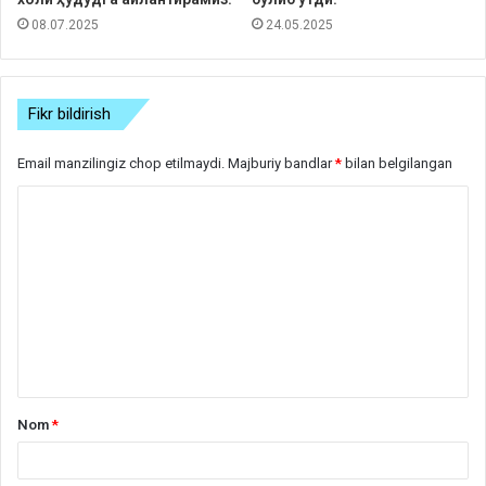
08.07.2025
24.05.2025
Fikr bildirish
Email manzilingiz chop etilmaydi.
Majburiy bandlar
*
bilan belgilangan
S
h
a
r
h
*
Nom
*