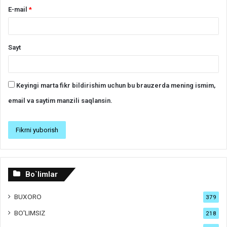
E-mail
*
Sayt
Keyingi marta fikr bildirishim uchun bu brauzerda mening ismim,
email va saytim manzili saqlansin.
Bo`limlar
BUXORO
379
BO'LIMSIZ
218