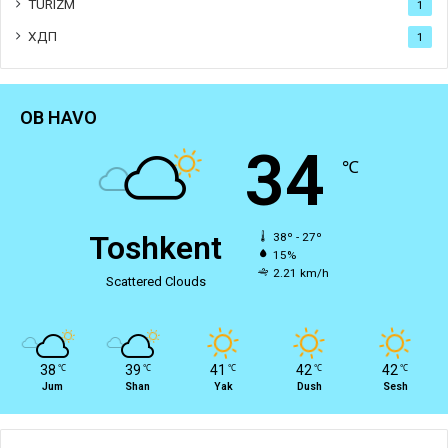
TURIZM
1
ХДП
1
OB HAVO
34
℃
Toshkent
38º - 27º
15%
2.21 km/h
Scattered Clouds
38
39
41
42
42
℃
℃
℃
℃
℃
Jum
Shan
Yak
Dush
Sesh