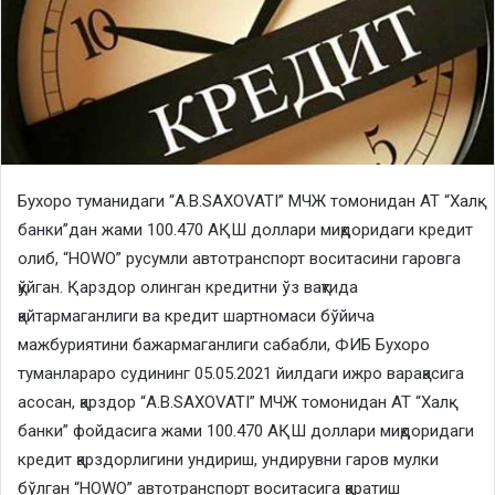
Бухоро туманидаги “A.B.SAXOVATI” МЧЖ томонидан АТ “Халқ
банки”дан жами 100.470 АҚШ доллари миқдоридаги кредит
олиб, “HOWO” русумли автотранспорт воситасини гаровга
қўйган. Қарздор олинган кредитни ўз вақтида
қайтармаганлиги ва кредит шартномаси бўйича
мажбуриятини бажармаганлиги сабабли, ФИБ Бухоро
туманлараро судининг 05.05.2021 йилдаги ижро варақасига
асосан, қарздор “A.B.SAXOVATI” МЧЖ томонидан АТ “Халқ
банки” фойдасига жами 100.470 АҚШ доллари миқдоридаги
кредит қарздорлигини ундириш, ундирувни гаров мулки
бўлган “HOWO” автотранспорт воситасига қаратиш