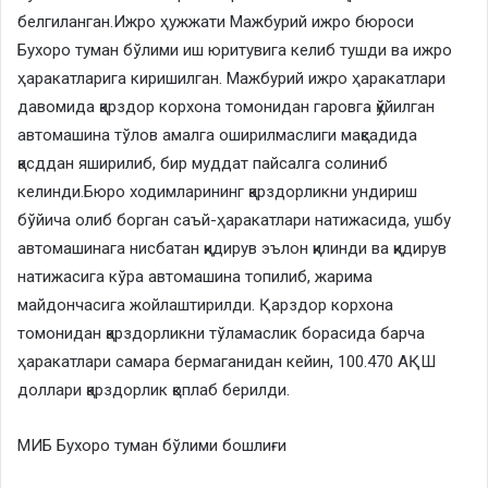
белгиланган.Ижро ҳужжати Мажбурий ижро бюроси
Бухоро туман бўлими иш юритувига келиб тушди ва ижро
ҳаракатларига киришилган. Мажбурий ижро ҳаракатлари
давомида қарздор корхона томонидан гаровга қўйилган
автомашина тўлов амалга оширилмаслиги мақсадида
қасддан яширилиб, бир муддат пайсалга солиниб
келинди.Бюро ходимларининг қарздорликни ундириш
бўйича олиб борган саъй-ҳаракатлари натижасида, ушбу
автомашинага нисбатан қидирув эълон қилинди ва қидирув
натижасига кўра автомашина топилиб, жарима
майдончасига жойлаштирилди. Қарздор корхона
томонидан қарздорликни тўламаслик борасида барча
ҳаракатлари самара бермаганидан кейин, 100.470 АҚШ
доллари қарздорлик қоплаб берилди.
МИБ Бухоро туман бўлими бошлиғи