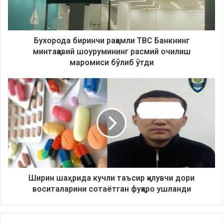
Бухорода биринчи рақамли TBC Банкнинг
минтақавий шоурумининг расмий очилиш
маромиси бўлиб ўтди
Ширин шаҳрида кучли таъсир қилувчи дори
воситаларини сотаётган фуқаро ушланди