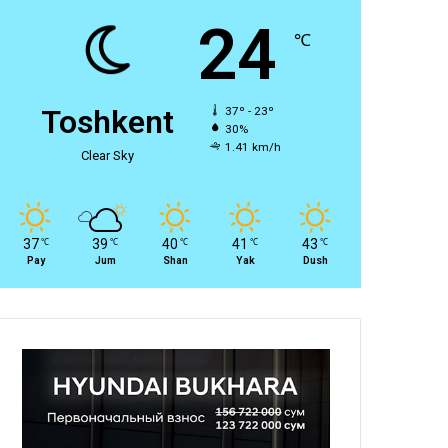
24
℃
Toshkent
37º - 23º
30%
1.41 km/h
Clear Sky
37
39
40
41
43
℃
℃
℃
℃
℃
Pay
Jum
Shan
Yak
Dush