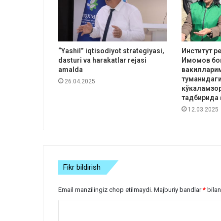
“Yashil” iqtisodiyot strategiyasi,
Институт р
dasturi va harakatlar rejasi
Имомов бо
amalda
вакиллари
туманидаги
26.04.2025
кўкаламзо
тадбирида
12.03.2025
Fikr bildirish
Email manzilingiz chop etilmaydi.
Majburiy bandlar
*
bilan
S