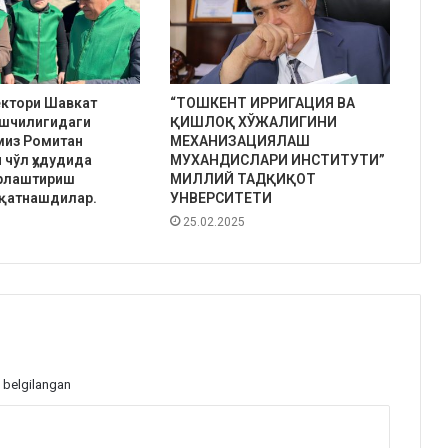
ектори Шавкат
“TOШКЕНТ ИРРИГАЦИЯ ВА
шчилигидаги
ҚИШЛОҚ ХЎЖАЛИГИНИ
миз Ромитан
МЕХАНИЗАЦИЯЛАШ
 чўл ҳудудида
МУХАНДИСЛАРИ ИНСТИТУТИ”
рлаштириш
МИЛЛИЙ ТАДҚИҚОТ
 қатнашдилар.
УНВЕРСИТЕТИ
25.02.2025
 belgilangan