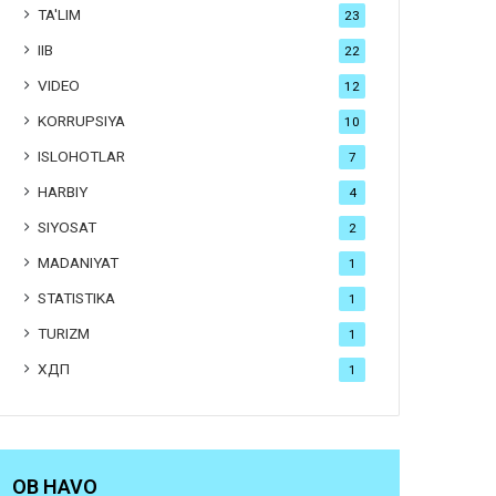
TA'LIM
23
IIB
22
VIDEO
12
KORRUPSIYA
10
ISLOHOTLAR
7
HARBIY
4
SIYOSAT
2
MADANIYAT
1
STATISTIKA
1
TURIZM
1
ХДП
1
OB HAVO