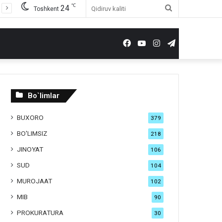
℃
24
Qidiruv
Toshkent
kaliti
Facebook
YouTube
Instagram
Telegram
Bo`limlar
BUXORO
379
BO'LIMSIZ
218
JINOYAT
106
SUD
104
MUROJAAT
102
MIB
90
PROKURATURA
30