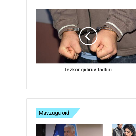
e
Tezkor qidiruv tadbiri.
Mavzuga oid