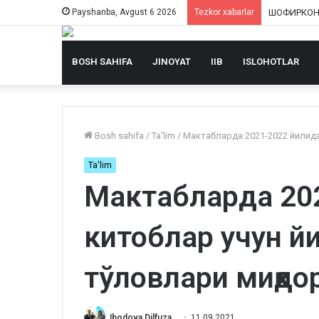
Payshanba, Avgust 6 2026
Tezkor xabarlar
BOSH SAHIFA
JINOYAT
IIB
ISLOHOTLAR
Bosh sahifa
/
Ta'lim
/
Мактабларда 2021-2022 йилида
Ta'lim
Мактабларда 20
китоблар учун й
тўловлари миқдо
Ibodova Dilfuza
11.09.2021