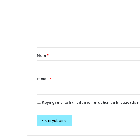
h
a
r
h
*
Nom
*
E-mail
*
Keyingi marta fikr bildirishim uchun bu brauzerda m