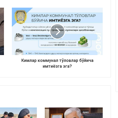
Кимлар коммунал тўловлар бўйича
имтиёзга эга?