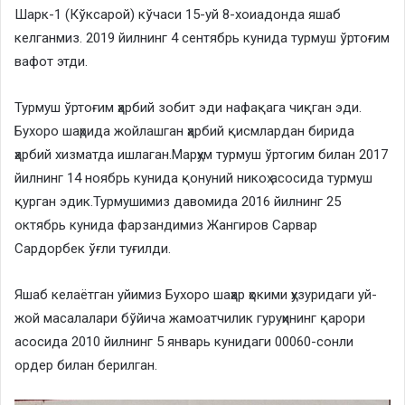
Шарк-1 (Кўксарой) кўчаси 15-уй 8-хоиадонда яшаб
келганмиз. 2019 йилнинг 4 сентябрь кунида турмуш ўртоғим
вафот этди.
Турмуш ўртоғим ҳарбий зобит эди нафақага чиқган эди.
Бухоро шаҳрида жойлашган ҳарбий қисмлардан бирида
ҳарбий хизматда ишлаган.Марҳум турмуш ўртогим билан 2017
йилнинг 14 ноябрь кунида қонуний никоҳ асосида турмуш
қурган эдик.Турмушимиз давомида 2016 йилнинг 25
октябрь кунида фарзандимиз Жангиров Сарвар
Сардорбек ўғли туғилди.
Яшаб келаётган уйимиз Бухоро шаҳар ҳокими ҳузуридаги уй-
жой масалалари бўйича жамоатчилик гуруҳининг қарори
асосида 2010 йилнинг 5 январь кунидаги 00060-сонли
ордер билан берилган.