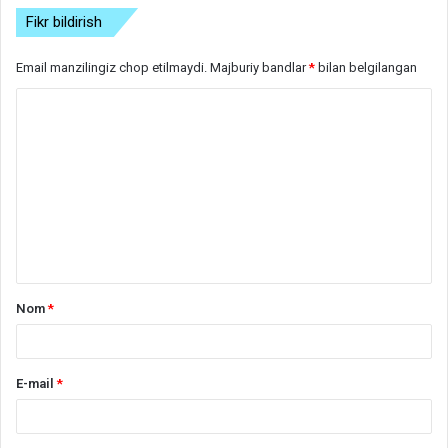
Fikr bildirish
Email manzilingiz chop etilmaydi.
Majburiy bandlar
*
bilan belgilangan
S
h
a
r
h
*
Nom
*
E-mail
*