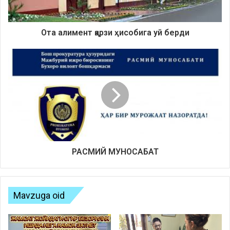
О
та алимент
қарзи
ҳисобига уй берди
РАСМИЙ МУНОСАБАТ
Mavzuga oid