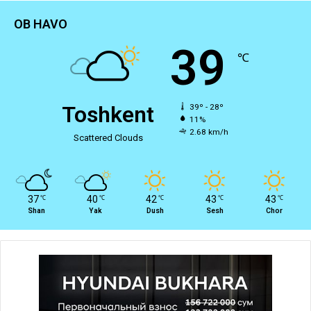
OB HAVO
39
℃
Toshkent
39º - 28º
11%
2.68 km/h
Scattered Clouds
37
40
42
43
43
℃
℃
℃
℃
℃
Shan
Yak
Dush
Sesh
Chor