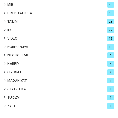
MIB
90
PROKURATURA
30
TA'LIM
23
IIB
22
VIDEO
12
KORRUPSIYA
10
ISLOHOTLAR
7
HARBIY
4
SIYOSAT
2
MADANIYAT
1
STATISTIKA
1
TURIZM
1
ХДП
1