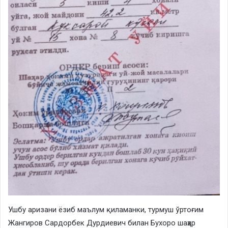
Ушбу аризани ёзиб маълум қиламанки, турмуш ўртоғим
Жангиров Сардорбек Дурдиевич билан Бухоро шаҳар