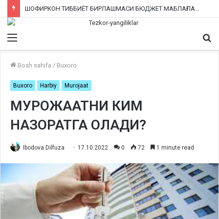
ШОФИРКОН ТИББИЁТ БИРЛАШМАСИ БЮДЖЕТ МАБЛАҒЛАРИНИ ТАЛОН-ТАРОЖ ҚИЛИНГАНИ РОСТМИ?
Menu
Qi
ka
Bosh sahifa
/
Buxoro
Buxoro
Harbiy
Murojaat
МУРОЖААТНИ КИМ
НАЗОРАТГА ОЛАДИ?
Ibodova Dilfuza
17.10.2022
0
72
1 minute read