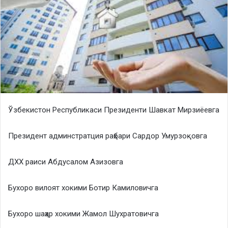
Ўзбекистон Республикаси Президенти Шавкат Мирзиёевга
Президент админстратция раҳбари Сардор Умурзоқовга
ДХХ раиси Абдусалом Азизовга
Бухоро вилоят хокими Ботир Камиловичга
Бухоро шаҳар хокими Жамол Шухратовичга