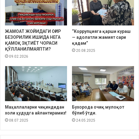
ЖАМОАТ ЖОЙИДАГИ ОҒИР
“Коррупцияга қарши кураш
БЕЗОРИЛИК ИШИДА НЕГА
— адолатли жамият сари
ҚАМОҚ ЭҲТИЁТ ЧОРАСИ
қадам”
ҚЎЛЛАНИЛМАЯПТИ?
20.08.2025
09.02.2026
Маҳаллаларни чиқиндидан
Бухорода очиқ мулоқот
холи ҳудудга айлантирамиз!
бўлиб ўтди.
08.07.2025
24.05.2025