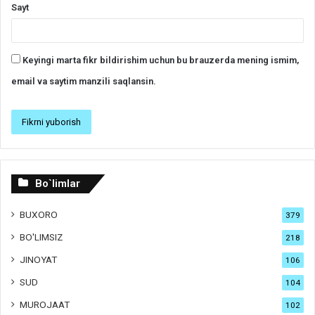
Sayt
Keyingi marta fikr bildirishim uchun bu brauzerda mening ismim,
email va saytim manzili saqlansin.
Bo`limlar
BUXORO
379
BO'LIMSIZ
218
JINOYAT
106
SUD
104
MUROJAAT
102