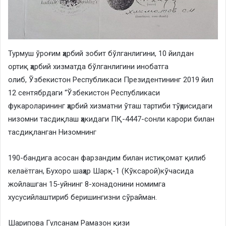
Турмуш ўроғим ҳарбий зобит бўлганлигини, 10 йилдан
ортиқ ҳарбий хизматда бўлганлигини инобатга
олиб, Ўзбекистон Республикаси Президентининг 2019 йил
12 сентябрдаги “Ўзбекистон Республикаси
фукароларининг ҳарбий хизматни ўташ тартиби тўҳрисидаги
низомни тасдиқлаш ҳакидаги ПҚ-4447-сонли карори билан
тасдиқланган Низомнинг
190-бандига асосан фарзандим билан истиқомат қилиб
келаётган, Бухоро шаҳар Шарқ-1 (Кўксарой)кўчасида
жойлашган 15-уйнинг 8-хонадонини номимга
хусусийлаштириб беришингизни сўрайман.
Шарипова Гулсанам Рамазон қизи