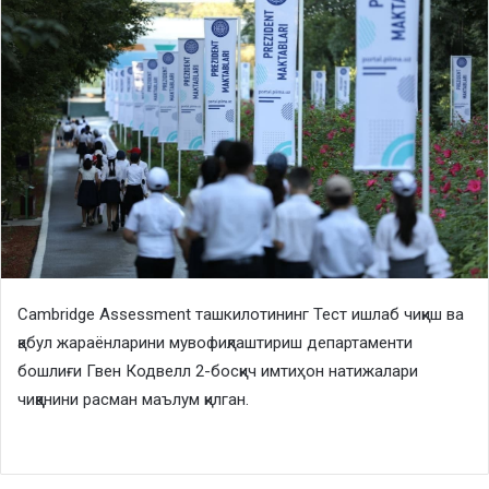
Cambridge Assessment ташкилотининг Тест ишлаб чиқиш ва
қабул жараёнларини мувофиқлаштириш департаменти
бошлиғи Гвен Кодвелл 2-босқич имтиҳон натижалари
чиққанини расман маълум қилган.