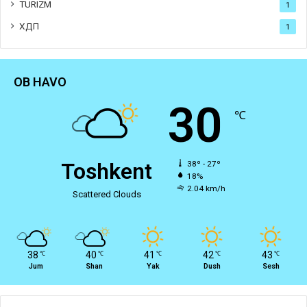
TURIZM
1
ХДП
1
OB HAVO
30
℃
Toshkent
38º - 27º
18%
2.04 km/h
Scattered Clouds
38
40
41
42
43
℃
℃
℃
℃
℃
Jum
Shan
Yak
Dush
Sesh