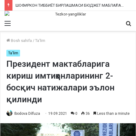
ШОФИРКОН ТИББИЁТ БИРЛАШМАСИ БЮДЖЕТ МАБЛАҒЛАРИНИ ТАЛОН-ТАРОЖ ҚИЛИНГАНИ РОСТМИ?
Menu
Qi
ka
Bosh sahifa
/
Ta'lim
Ta'lim
Президент мактабларига
кириш имтиҳонларининг 2-
босқич натижалари эълон
қилинди
Ibodova Dilfuza
19.09.2021
0
36
Less than a minute