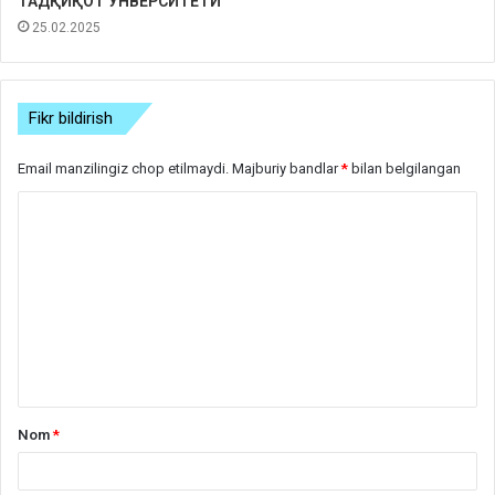
ТАДҚИҚОТ УНВЕРСИТЕТИ
25.02.2025
Fikr bildirish
Email manzilingiz chop etilmaydi.
Majburiy bandlar
*
bilan belgilangan
S
h
a
r
h
*
Nom
*