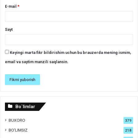
E-mail
*
Sayt
Keyingi marta fikr bildirishim uchun bu brauzerda mening ismim,
email va saytim manzili saqlansin.
Bo`limlar
BUXORO
379
BO'LIMSIZ
218