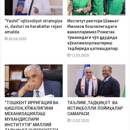
“Yashil” iqtisodiyot strategiya
Институт ректори Шавкат
si, dasturi va harakatlar rejasi
Имомов бошчилигидаги
amalda
вакилларимиз Ромитан
туманидаги чўл ҳудудида
26.04.2025
кўкаламзорлаштириш
тадбирида қатнашдилар.
12.03.2025
“TOШКЕНТ ИРРИГАЦИЯ ВА
ТАЪЛИМ ,ТАДҚИҚОТ ВА
ҚИШЛОҚ ХЎЖАЛИГИНИ
ИСТИҚБОЛЛИ ЛОЙИҲАЛАР
МЕХАНИЗАЦИЯЛАШ
САМАРАСИ.
МУХАНДИСЛАРИ
12.02.2025
ИНСТИТУТИ” МИЛЛИЙ