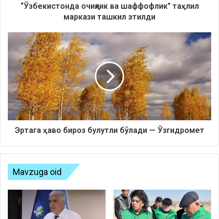
“Ўзбекистонда очиқлик ва шаффофлик” таҳлил
маркази ташкил этилди
Эртага ҳаво бироз булутли бўлади — Ўзгидромет
Mavzuga oid