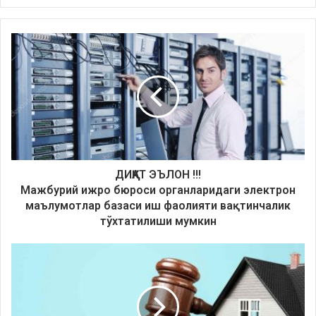
ДИҚҚАТ ЭЪЛОН !!!
Мажбурий ижро бюроси органларидаги электрон
маълумотлар базаси иш фаолияти вақтинчалик
тўхтатилиши мумкин