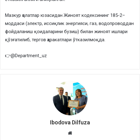
Мазкур ҳолатлар юзасидан Жиноят кодексининг 185-2–
моддаси (электр, иссиқлик энергияси, газ, водопроводдан
фойдаланиш қоидаларини бузиш) билан жиноят ишлари
қўзғатилиб, тергов ҳаракатлари ўтказилмоқда.
👉@Department_uz
Ibodova Dilfuza
Website