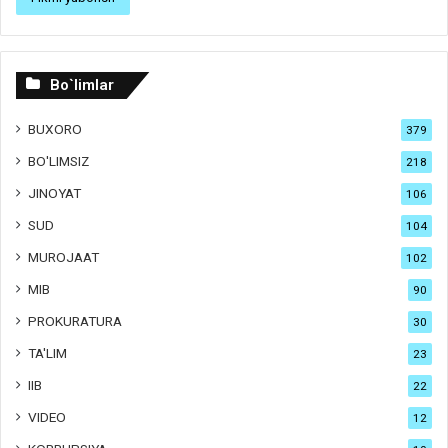
Bo`limlar
BUXORO
379
BO'LIMSIZ
218
JINOYAT
106
SUD
104
MUROJAAT
102
MIB
90
PROKURATURA
30
TA'LIM
23
IIB
22
VIDEO
12