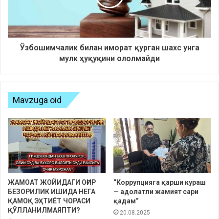
Ўзбошимчалик билан иморат қурган шахс унга
мулк ҳуқуқини ололмайди
Mavzuga oid
ЖАМОАТ ЖОЙИДАГИ ОҒИР
“Коррупцияга қарши кураш
БЕЗОРИЛИК ИШИДА НЕГА
— адолатли жамият сари
ҚАМОҚ ЭҲТИЁТ ЧОРАСИ
қадам”
ҚЎЛЛАНИЛМАЯПТИ?
20.08.2025