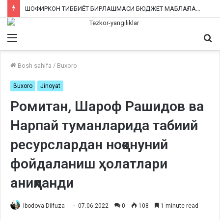
ИНТЕРНЕТ ТАРМОҚЛАРИДА ЁЛҒОН МАЪЛУМОТ ТАРҚАТГАН ФУҚАРОЛАРГА КИМ ЧОРА КЎРАДИ?
Menu
Qi
ka
Bosh sahifa
/
Buxoro
Buxoro
Jinoyat
Ромитан, Шароф Рашидов ва
Нарпай туманларида табиий
ресурслардан ноқонуний
фойдаланиш ҳолатлари
аниқланди
Ibodova Dilfuza
07.06.2022
0
108
1 minute read