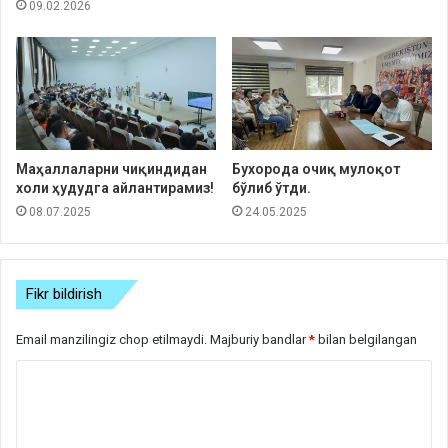
09.02.2026
Маҳаллаларни чиқиндидан
Бухорода очиқ мулоқот
холи ҳудудга айлантирамиз!
бўлиб ўтди.
08.07.2025
24.05.2025
Fikr bildirish
Email manzilingiz chop etilmaydi.
Majburiy bandlar
*
bilan belgilangan
S
h
a