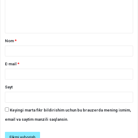
r
h
*
Nom
*
E-mail
*
Sayt
Keyingi marta fikr bildirishim uchun bu brauzerda mening ismim,
email va saytim manzili saqlansin.