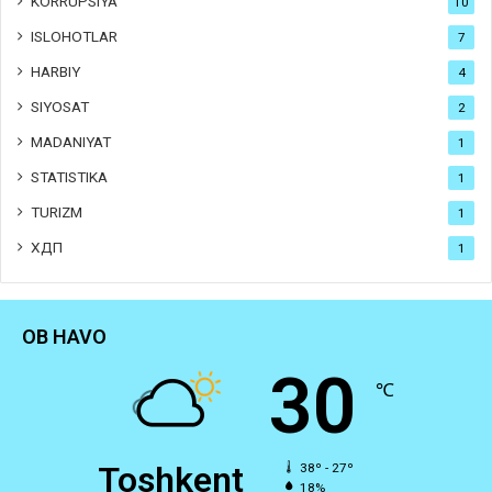
KORRUPSIYA
10
ISLOHOTLAR
7
HARBIY
4
SIYOSAT
2
MADANIYAT
1
STATISTIKA
1
TURIZM
1
ХДП
1
OB HAVO
30
℃
Toshkent
38º - 27º
18%