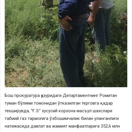
Бош прокуратура ҳузуридаги Департаментнинг Ромитан
туман бўлими томонидан ўтказилган терговга қадар
текширувда, “Ғ.Э.” хусусий корхона масъул шахслари
табиий газ тармоғига ўзбошимчалик билан уланганлиги
натижасида давлат ва жамият манфаатларига 352,6 млн