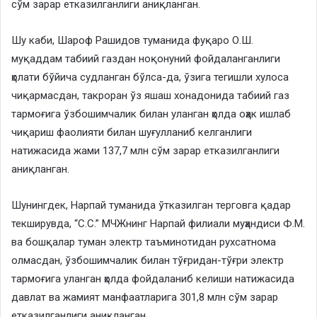
сўм зарар етказилганлиги аниқланган.
Шу каби, Шароф Рашидов туманида фуқаро О.Ш.
муқаддам табиий газдан ноқонуний фойдаланганлиги
ҳолати бўйича судланган бўлса-да, ўзига тегишли хулоса
чиқармасдан, такроран ўз яшаш хонадонида табиий газ
тармоғига ўзбошимчалик билан уланган ҳолда оҳак ишлаб
чиқариш фаолияти билан шуғулланиб келганлиги
натижасида жами 137,7 млн сўм зарар етказилганлиги
аниқланган.
Шунингдек, Нарпай туманида ўтказилган терговга қадар
текширувда, “С.С.” МЧЖнинг Нарпай филиали муҳандиси Ф.М.
ва бошқалар туман электр таъминотидан рухсатнома
олмасдан, ўзбошимчалик билан тўғридан-тўғри электр
тармоғига уланган ҳолда фойдаланиб келиши натижасида
давлат ва жамият манфаатларига 301,8 млн сўм зарар
етказилганлиги аниқланган.