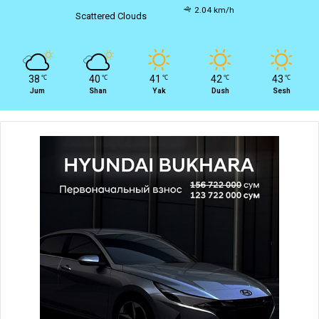
2.04 km/h
Scattered Clouds
38
40
41
42
43
℃
℃
℃
℃
℃
Jum
Shan
Yak
Dush
Sesh