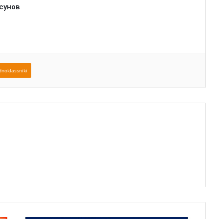
сунов
noklassniki