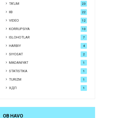
TA'LIM
23
IIB
22
VIDEO
12
KORRUPSIYA
10
ISLOHOTLAR
7
HARBIY
4
SIYOSAT
2
MADANIYAT
1
STATISTIKA
1
TURIZM
1
ХДП
1
OB HAVO