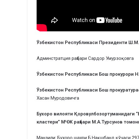
Ўзбекистон Республикаси Президенти Ш.М
Админстратция раҳбари Сардор Умурзоқовга
Ўзбекистон
Республикаси
Бош
прокурори
Н
Ўзбекистон Республикаси Бош прокуратура
Хасан Муродовичга
Бухоро вилояти
Қоровулбозор
туманидаги
“
кластери”
МЧЖ
раҳбари М.А.Турсунов
томон
Манзили: Бухоро шахри Б.Нақшбанд кўчаси 297