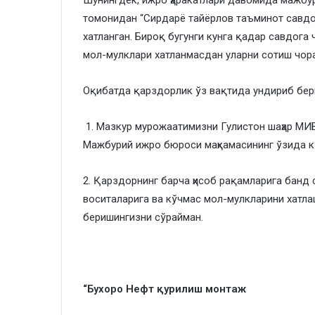
​Шунингдек, ижро ҳаракатлари давомида мажбу
томонидан “Сирдарё тайёрлов таъминот савдо
хатланган. Бироқ бугунги кунга қадар савдог
мол-мулклари хатланмасдан уларни сотиш чор
​Оқибатда қарздорлик ўз вақтида ундириб бер
​ 1. Мазкур мурожаатимизни Гулистон шаҳар МИ
Мажбурий ижро бюроси маҳкамасининг ўзида к
2. Қарздорнинг барча ҳисоб рақамларига банд
воситаларига ва кўчмас мол-мулкларини хатл
беришингизни сўрайман.
“Бухоро Нефт қурилиш монтаж