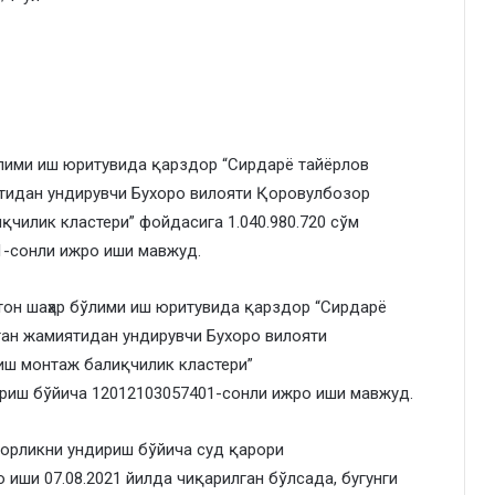
ўлими иш юритувида қарздор “Сирдарё тайёрлов
тидан ундирувчи Бухоро вилояти Қоровулбозор
қчилик кластери” фойдасига 1.040.980.720 сўм
1-сонли ижро иши мавжуд.
тон шаҳар бўлими иш юритувида қарздор “Сирдарё
ган жамиятидан ундирувчи Бухоро вилояти
иш монтаж балиқчилик кластери”
ириш бўйича 12012103057401-сонли ижро иши мавжуд.
дорликни ундириш бўйича суд қарори
 иши 07.08.2021 йилда чиқарилган бўлсада, бугунги