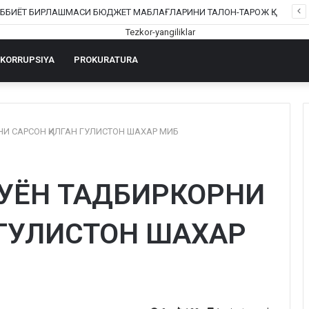
ИНТЕРНЕТ ТАРМОҚЛАРИДА ЁЛҒОН МАЪЛУМОТ ТАРҚАТГАН ФУҚАРОЛАРГА КИМ ЧОРА КЎРАДИ?
KORRUPSIYA
PROKURATURA
НИ САРСОН ҚИЛГАН ГУЛИСТОН ШАХАР МИБ
БУЁН ТАДБИРКОРНИ
 ГУЛИСТОН ШАХАР