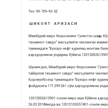
Тел: 99-709-93-52
Ш И К О Я Т А Р И З А С И
​Мажбурий ижро бюросининг Гулистон шаҳар б
таъминот савдо” масъулияти чекланган жамия
туманидаги “Бухоро нефт қурилиш монтаж бали
қарздорликни ундириш бўйича 1201200261390
​Шунингдек, Мажбурий ижро бюросининг Гулис
тайёрлов таъминот савдо” масъулияти чеклан
Қоровулбозор туманидаги “Бухоро нефт қурил
фойдасига 171.299.261 сўм қарздорликни унд
​12012002613901-сонли ижро иши бўйича қарз
26.03.2018йилда ва 12012103057401-сонли ижро