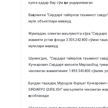
кунга қадар бир сўм ҳам ундирилмаган. ​
​Ваҳолангки “Сирдарё тайёрлов таъминот савд
мулк объектлари мавжуд.
​Жумладан, олинган маълумотга кўра “Сирдарё
жамияти устав фонди 3.305.242.800 сўмни таш
мулклари мавжуд.
​Шунингдек, “Сирдарё тайёрлов таъминот савд
Кучкарович Сирдарё вилояти Мирзаобод тума
чекланган жамиятининг 1.893.345.800 сўмлик у
​Бундан ташқари, Муродов Фурқат Кучкарович
SIRDARYO QURILISH” масъулияти чекланган жа
ҳисобланади.