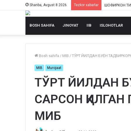
Shanba, Avgust 8 2026
Tezkor xabarlar
BOSH SAHIFA
JINOYAT
IIB
ISLOHOTLAR
Bosh sahifa
/
MIB
/
ТЎРТ ЙИЛДАН БУЁН ТАДБИРКОР
MIB
Murojaat
ТЎРТ ЙИЛДАН 
САРСОН ҚИЛГАН
МИБ