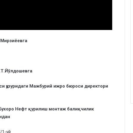
.Мирзиёевга
.Т.Йўлдошевга
си ҳузуридаги Мажбурий ижро бюроси директори
Бухоро Нефт қурилиш монтаж балиқчилик
идан
/1-уй