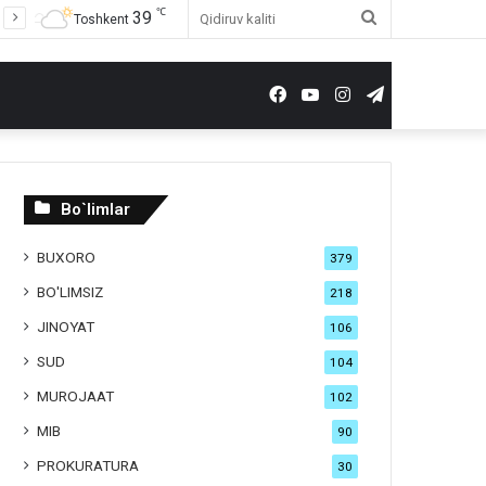
℃
39
Qidiruv
Toshkent
kaliti
Facebook
YouTube
Instagram
Telegram
Bo`limlar
BUXORO
379
BO'LIMSIZ
218
JINOYAT
106
SUD
104
MUROJAAT
102
MIB
90
PROKURATURA
30