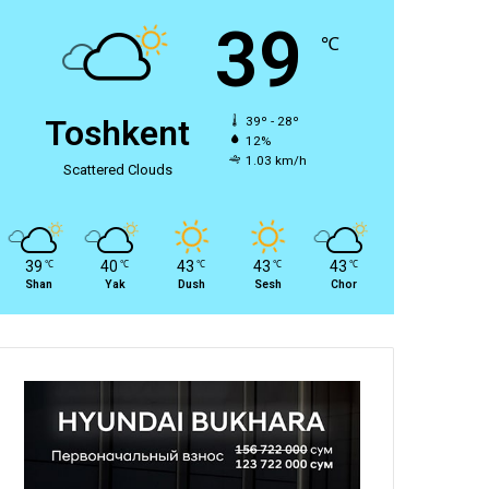
39
℃
Toshkent
39º - 28º
12%
1.03 km/h
Scattered Clouds
39
40
43
43
43
℃
℃
℃
℃
℃
Shan
Yak
Dush
Sesh
Chor