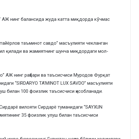
о” АЖ нинг балансида жуда катта миқдорда кўчмас
 тайёрлов таъминот савдо” масъулияти чекланган
кил қилади ва жамиятнинг шунча миқдордаги мол-
о” АЖ нинг раҳбари ва таъсисчиси Муродов Фурқат
нидаги “SIRDARYO TA’MINOT LUX SAVDO” масъулияти
луш билан 100 фоизлик таъсисчиси ҳисобланади.
 Сирдарё вилояти Сирдарё туманидаги “SAYXUN
миятининг 35 фоизлик улуш билан таъсисчиси