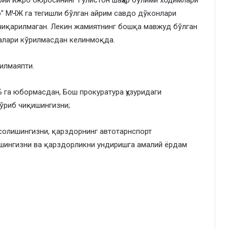
рий ижро бюросининг Гулистон шаҳар бўлими ходимлари
” МЧЖ га тегишли бўлган айрим савдо дўконлари
а чиқарилмаган. Лекин жамиятнинг бошқа мавжуд бўлган
алари кўрилмасдан келинмоқда.
илмаяпти.
Б га юбормасдан, Бош прокуратура ҳузуридаги
ўриб чиқишингизни;
 солишингизни, қарздорнинг автотарнспорт
ашингизни ва қарздорликни ундиришга амалий ёрдам