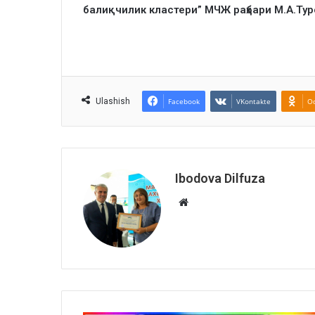
балиқчилик кластери”
МЧЖ
раҳбари
М.А.Тур
Ulashish
Facebook
VKontakte
Od
Ibodova Dilfuza
Website