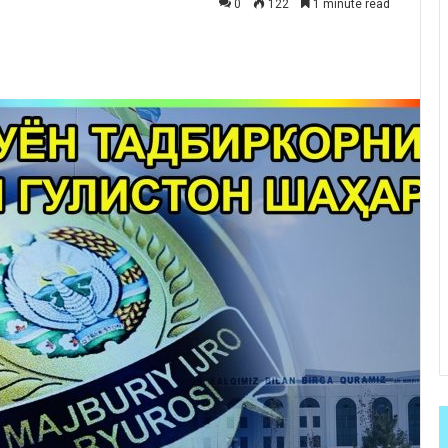
0
122
1 minute read