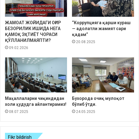
ЖАМОАТ ЖОЙИДАГИ ОҒИР
“Коррупцияга қарши кураш
БЕЗОРИЛИК ИШИДА НЕГА
— адолатли жамият сари
ҚАМОҚ ЭҲТИЁТ ЧОРАСИ
қадам”
ҚЎЛЛАНИЛМАЯПТИ?
20.08.2025
09.02.2026
Маҳаллаларни чиқиндидан
Бухорода очиқ мулоқот
холи ҳудудга айлантирамиз!
бўлиб ўтди.
08.07.2025
24.05.2025
Fikr bildirish