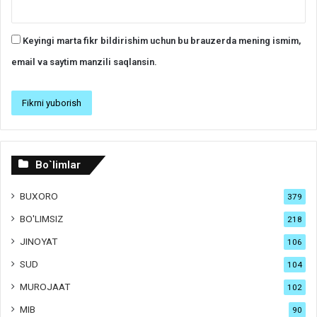
Keyingi marta fikr bildirishim uchun bu brauzerda mening ismim,
email va saytim manzili saqlansin.
Bo`limlar
BUXORO
379
BO'LIMSIZ
218
JINOYAT
106
SUD
104
MUROJAAT
102
MIB
90