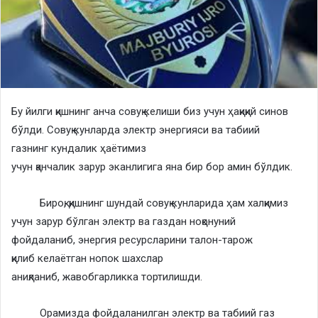
Бу йилги қишнинг анча совуқ келиши биз учун ҳақиқий синов
бўлди. Совуқ кунларда электр энергияси ва табиий
газнинг кундалик ҳаётимиз
учун қанчалик зарур эканлигига яна бир бор амин бўлдик.
Бироқ, қишнинг шундай совуқ кунларида ҳам халқимиз
учун зарур бўлган электр ва газдан ноқонуний
фойдаланиб, энергия ресурсларини талон-тарож
қилиб келаётган нопок шахслар
аниқланиб, жавобгарликка тортилишди.
Орамизда фойдаланилган электр ва табиий газ