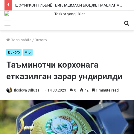
ШОФИРКОН ТИББИЁТ БИРЛАШМАСИ БЮДЖЕТ МАБЛАҒЛАРИНИ ТАЛОН-ТАРОЖ ҚИЛИНГАНИ РОСТМИ?
Menu
Qi
ka
Bosh sahifa
/
Buxoro
Buxoro
MIB
Таъминотчи корхонага
етказилган зарар ундирилди
Ibodova Dilfuza
14.03.2023
0
42
1 minute read