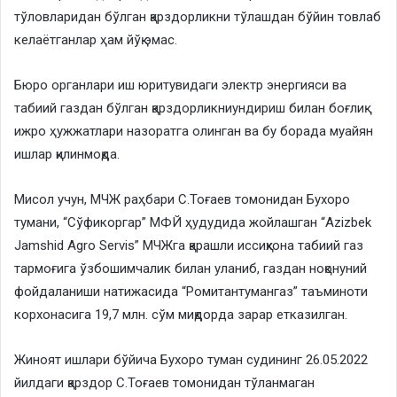
тўловларидан бўлган қарздорликни тўлашдан бўйин товлаб
келаётганлар ҳам йўқ эмас.
Бюро органлари иш юритувидаги электр энергияси ва
табиий газдан бўлган қарздорликниундириш билан боғлиқ
ижро ҳужжатлари назоратга олинган ва бу борада муайян
ишлар қилинмоқда.
Мисол учун, МЧЖ раҳбари С.Тоғаев томонидан Бухоро
тумани, “Сўфикоргар” МФЙ ҳудудида жойлашган “Аzizbek
Jamshid Agro Servis” МЧЖга қарашли иссиқхона табиий газ
тармоғига ўзбошимчалик билан уланиб, газдан ноқонуний
фойдаланиши натижасида “Ромитантумангаз” таъминоти
корхонасига 19,7 млн. сўм миқдорда зарар етказилган.
Жиноят ишлари бўйича Бухоро туман судининг 26.05.2022
йилдаги қарздор С.Тоғаев томонидан тўланмаган