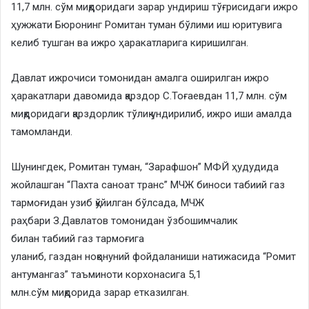
11,7 млн. сўм миқдоридаги зарар ундириш тўғрисидаги ижро
ҳужжати Бюронинг Ромитан туман бўлими иш юритувига
келиб тушган ва ижро ҳаракатларига киришилган.
Давлат ижрочиси томонидан амалга оширилган ижро
ҳаракатлари давомида қарздор С.Тоғаевдан 11,7 млн. сўм
миқдоридаги қарздорлик тўлиқ ундирилиб, ижро иши амалда
тамомланди.
Шунингдек, Ромитан туман, “Зарафшон” МФЙ ҳудудида
жойлашган “Пахта саноат транс” МЧЖ биноси табиий газ
тармоғидан узиб қўйилган бўлсада, МЧЖ
раҳбари З.Давлатов томонидан ўзбошимчалик
билан табиий газ тармоғига
уланиб, газдан ноқонуний фойдаланиши натижасида “Ромит
антумангаз” таъминоти корхонасига 5,1
млн.сўм миқдорида зарар етказилган.