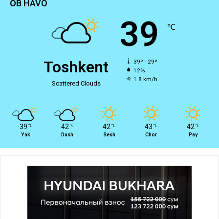
OB HAVO
39
℃
Toshkent
39º - 29º
12%
1.8 km/h
Scattered Clouds
39
42
42
43
42
℃
℃
℃
℃
℃
Yak
Dush
Sesh
Chor
Pay