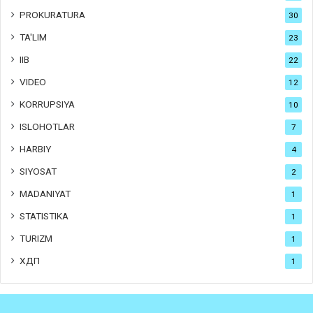
PROKURATURA
30
TA'LIM
23
IIB
22
VIDEO
12
KORRUPSIYA
10
ISLOHOTLAR
7
HARBIY
4
SIYOSAT
2
MADANIYAT
1
STATISTIKA
1
TURIZM
1
ХДП
1