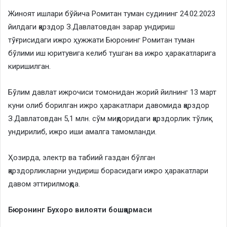
Жиноят ишлари бўйича Ромитан туман судининг 24.02.2023
йилдаги қарздор З.Давлатовдан зарар ундириш
тўғрисидаги ижро ҳужжати Бюронинг Ромитан туман
бўлими иш юритувига келиб тушган ва ижро ҳаракатларига
киришилган.
Бўлим давлат ижрочиси томонидан жорий йилнинг 13 март
куни олиб борилган ижро ҳаракатлари давомида қарздор
З.Давлатовдан 5,1 млн. сўм миқдоридаги қарздорлик тўлиқ
ундирилиб, ижро иши амалга тамомланди.
Ҳозирда, электр ва табиий газдан бўлган
қарздорликларни ундириш борасидаги ижро ҳаракатлари
давом эттирилмоқда.
Бюронинг Бухоро вилояти бо
шқармаси