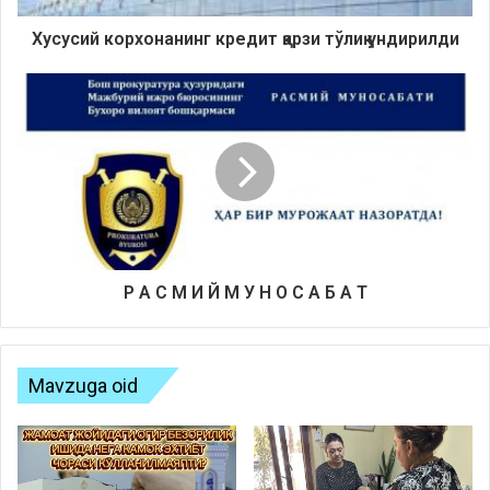
Хусусий корхона
нинг
к
редит
қарзи тўлиқ ундирилди
Р
А
С
М
И
Й
М
У
Н
О
С
А
Б
А
Т
Mavzuga oid