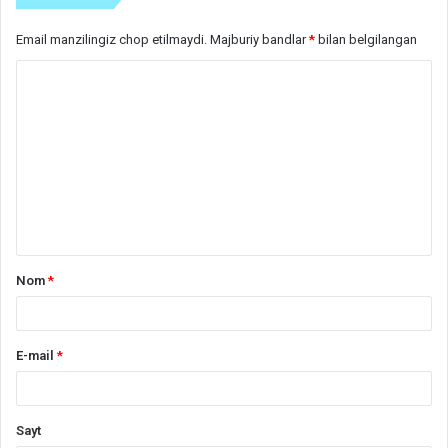
Email manzilingiz chop etilmaydi.
Majburiy bandlar
*
bilan belgilangan
S
h
a
r
h
*
Nom
*
E-mail
*
Sayt