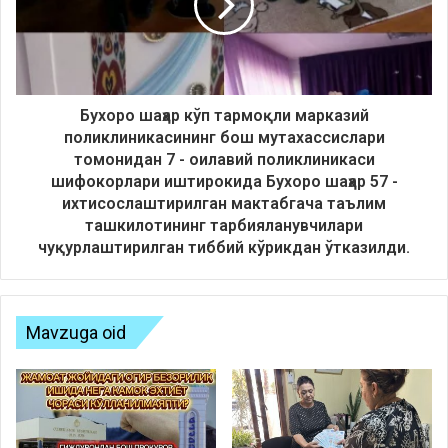
Бухоро шаҳар кўп тармоқли марказий
поликлиникасининг бош мутахассислари
томонидан 7 - оилавий поликлиникаси
шифокорлари иштирокида Бухоро шаҳар 57 -
ихтисослаштирилган мактабгача таълим
ташкилотининг тарбияланувчилари
чуқурлаштирилган тиббий кўрикдан ўтказилди.
Mavzuga oid