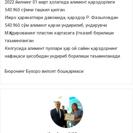
2022 йилнинг 01 март ҳолатида алимент қарздорлиги
543.960 сўмни ташкил қилган.
Ижро ҳаракатлари давомида, қарздор Р. Фазыловдан
543.960 сўм алимент қарзи ундирилиб, ундирувчи
М.Қодированинг пластик картасига ўтказиб берилиши
таъминланган.
Келгусида алимент пуллари ҳар ой сайин қарздорнинг
нафақаси ҳисобидан ундириб борилиши таъминланади.
Бюронинг Бухоро вилоят бошқармаси