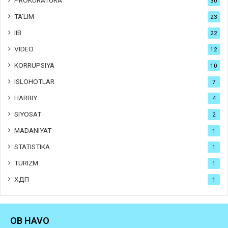
PROKURATURA
30
TA'LIM
23
IIB
22
VIDEO
12
KORRUPSIYA
10
ISLOHOTLAR
7
HARBIY
4
SIYOSAT
2
MADANIYAT
1
STATISTIKA
1
TURIZM
1
ХДП
1
OB HAVO