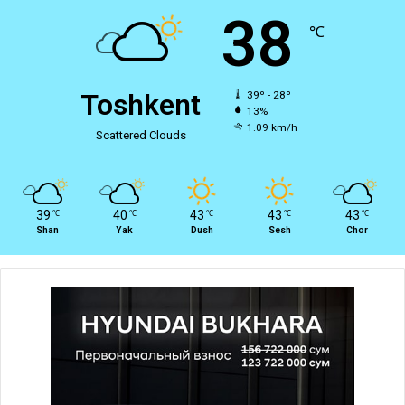
38
℃
Toshkent
39º - 28º
13%
1.09 km/h
Scattered Clouds
39
40
43
43
43
℃
℃
℃
℃
℃
Shan
Yak
Dush
Sesh
Chor