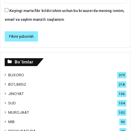
Keyingi marta fikr bildirishim uchun bu brauzerda mening ismim,
email va saytim manzili saqlansin.
Bo`limlar
BUXORO
379
BO'LIMSIZ
218
JINOYAT
106
SUD
104
MUROJAAT
102
MIB
90