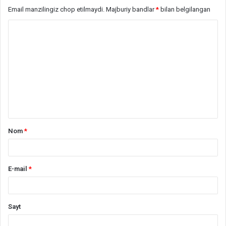
Email manzilingiz chop etilmaydi.
Majburiy bandlar
*
bilan belgilangan
S
h
a
r
h
*
Nom
*
E-mail
*
Sayt