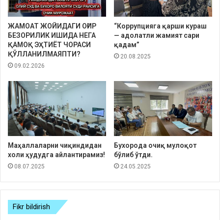
ЖАМОАТ ЖОЙИДАГИ ОҒИР
“Коррупцияга қарши кураш
БЕЗОРИЛИК ИШИДА НЕГА
— адолатли жамият сари
ҚАМОҚ ЭҲТИЁТ ЧОРАСИ
қадам”
ҚЎЛЛАНИЛМАЯПТИ?
20.08.2025
09.02.2026
Маҳаллаларни чиқиндидан
Бухорода очиқ мулоқот
холи ҳудудга айлантирамиз!
бўлиб ўтди.
08.07.2025
24.05.2025
Fikr bildirish