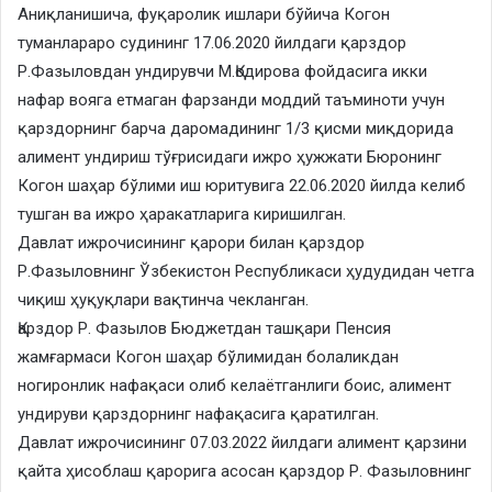
Аниқланишича, фуқаролик ишлари бўйича Когон
туманлараро судининг 17.06.2020 йилдаги қарздор
Р.Фазыловдан ундирувчи М.Қодирова фойдасига икки
нафар вояга етмаган фарзанди моддий таъминоти учун
қарздорнинг барча даромадининг 1/3 қисми миқдорида
алимент ундириш тўғрисидаги ижро ҳужжати Бюронинг
Когон шаҳар бўлими иш юритувига 22.06.2020 йилда келиб
тушган ва ижро ҳаракатларига киришилган.
Давлат ижрочисининг қарори билан қарздор
Р.Фазыловнинг Ўзбекистон Республикаси ҳудудидан четга
чиқиш ҳуқуқлари вақтинча чекланган.
Қарздор Р. Фазылов Бюджетдан ташқари Пенсия
жамғармаси Когон шаҳар бўлимидан болаликдан
ногиронлик нафақаси олиб келаётганлиги боис, алимент
ундируви қарздорнинг нафақасига қаратилган.
Давлат ижрочисининг 07.03.2022 йилдаги алимент қарзини
қайта ҳисоблаш қарорига асосан қарздор Р. Фазыловнинг