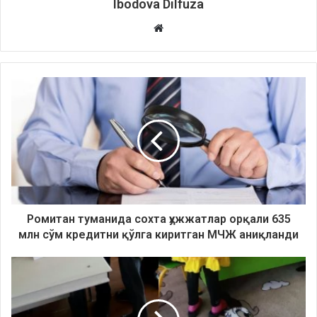
Ibodova Dilfuza
Website
Ромитан туманида сохта ҳужжатлар орқали 635
млн сўм кредитни қўлга киритган МЧЖ аниқланди