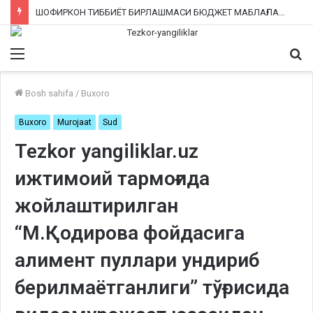
ШОФИРКОН ТИББИЁТ БИРЛАШМАСИ БЮДЖЕТ МАБЛАҒЛАРИНИ ТАЛОН-ТАРОЖ ҚИЛИНГАНИ РОСТМИ?
Menu
Qi
ka
Bosh sahifa
/
Buxoro
Buxoro
Murojaat
Sud
Tezkor yangiliklar.uz
ижтимоий тармоғида
жойлаштирилган
“М.Қодирова фойдасига
алимент пуллари ундириб
берилмаётганлиги” тўғрисида