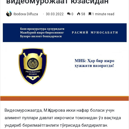
видеомурожаат юзасидан
Ibodova Dilfuza
30.03.2022
0
58
1 minute read
Видеомурожаатда, М.Қодирова икки нафар боласи учун
алимент пуллари давлат ижрочиси томонидан ўз вақтида
ундириб берилмаётганлиги тўғрисида билдирилган.