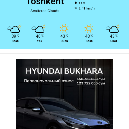
Toshkent
11%
2.41 km/h
Scattered Clouds
39
40
43
43
43
℃
℃
℃
℃
℃
Shan
Yak
Dush
Sesh
Chor