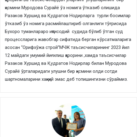
қисмини Муродова Сурайё ўз номига ўтказиб олишида
Разаков Хуршид ва Қудратов Нодирларга турли босимлар
ўтказиб ўз номига расмийлаштириб олганлиги тўғрисида
Бухоро туманлараро иқтисодий судида бўлиб ўтган суд
процессларига жавобгар сифатида берган кўрсатмаларига
асосан “Орифхўжа строй”МЧЖ таъсисчиларининг 2023 йил
12 майдаги умумий йиғилиш қарорини ,хамда таъсисчилар
Разаков Хуршид ва Қудратов Нодирлар билан Муродова
Сурайё ўрталаридаги улушни бир қисмини олди сотди
шартномаларини хақиқий эмас деб топишингизни сўраймиз.