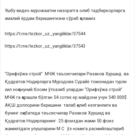
Ушбу видео мурожаатни назоратга олиб тадбиркорларга
амалий ёрдам беришингизни сўраб қоламиз.
https://t.me/tezkor_uz_yangiliklar/37544
https://t.me/tezkor_uz_yangiliklar/37543
“Орифхўжа строй” МЧЖ таъсисчилари Разаков Хуршид ва
Қудратов Нодирларга Муродова Сурайё томонидан турли
хил ноқонуний босим ўтказиб улардан “Орифхўжа строй”
МЧЖ га қарашли бўлган 54 сотих ер майдони учун 540 000$
АҚШ доллорини беришини талаб қилиб келганлиги ва
бунинг оқибатида таъсисчилар Разаков Хуршид ва
Қудратов Нодирларнинг 25 фоиздан жами 50 фоиз
жамиятдаги улушларини М С ўз номига расмийлаштириб