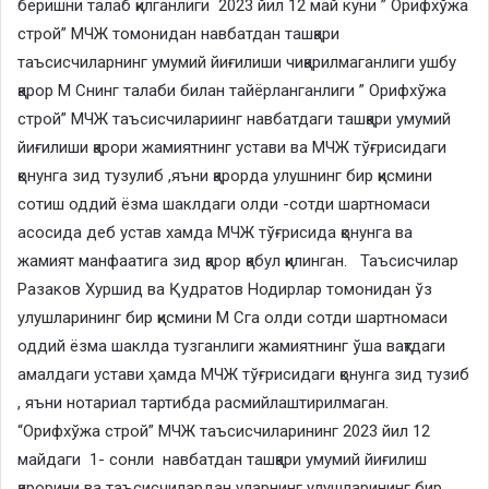
беришни талаб қилганлиги 2023 йил 12 май куни ” Орифхўжа
строй” МЧЖ томонидан навбатдан ташқари
таъсисчиларнинг умумий йиғилиши чиқарилмаганлиги ушбу
қарор М Снинг талаби билан тайёрланганлиги ” Орифхўжа
строй” МЧЖ таъсисчилариинг навбатдаги ташқари умумий
йиғилиши қарори жамиятнинг устави ва МЧЖ тўғрисидаги
қонунга зид тузулиб ,яъни қарорда улушнинг бир қисмини
сотиш оддий ёзма шаклдаги олди -сотди шартномаси
асосида деб устав хамда МЧЖ тўғрисида қонунга ва
жамият манфаатига зид қарор қабул қилинган. Таъсисчилар
Разаков Хуршид ва Қудратов Нодирлар томонидан ўз
улушларининг бир қисмини М Сга олди сотди шартномаси
оддий ёзма шаклда тузганлиги жамиятнинг ўша вақтдаги
амалдаги устави ҳамда МЧЖ тўғрисидаги қонунга зид тузиб
, яъни нотариал тартибда расмийлаштирилмаган.
“Орифхўжа строй” МЧЖ таъсисчиларининг 2023 йил 12
майдаги 1- сонли навбатдан ташқари умумий йиғилиш
қарорини ва таъсисчилардан уларнинг улушларининг бир