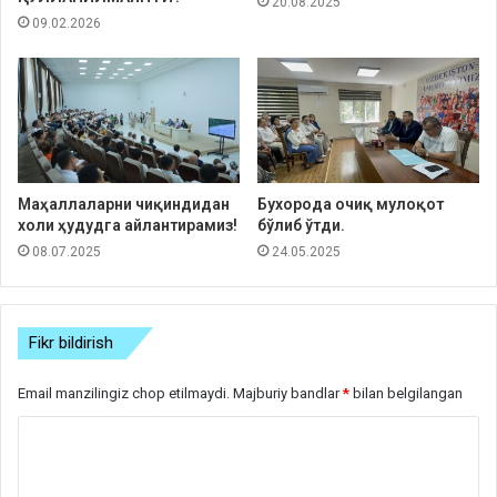
20.08.2025
09.02.2026
Маҳаллаларни чиқиндидан
Бухорода очиқ мулоқот
холи ҳудудга айлантирамиз!
бўлиб ўтди.
08.07.2025
24.05.2025
Fikr bildirish
Email manzilingiz chop etilmaydi.
Majburiy bandlar
*
bilan belgilangan
S
h