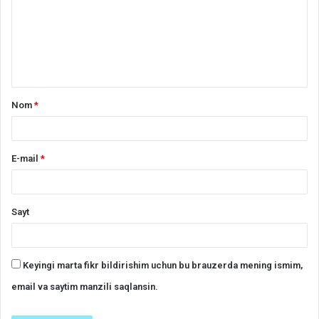
a
r
h
*
Nom
*
E-mail
*
Sayt
Keyingi marta fikr bildirishim uchun bu brauzerda mening ismim,
email va saytim manzili saqlansin.