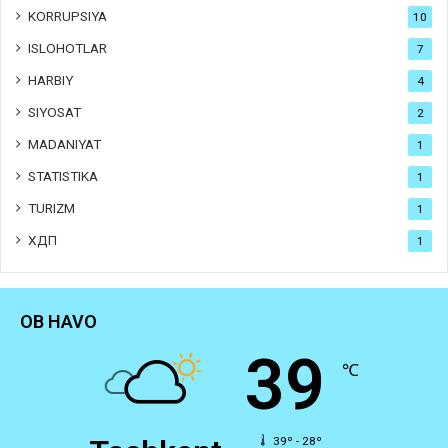
KORRUPSIYA
10
ISLOHOTLAR
7
HARBIY
4
SIYOSAT
2
MADANIYAT
1
STATISTIKA
1
TURIZM
1
ХДП
1
OB HAVO
39
℃
39º - 28º