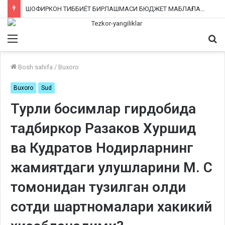
ШОФИРКОН ТИББИЁТ БИРЛАШМАСИ БЮДЖЕТ МАБЛАҒЛАРИНИ ТАЛОН-ТАРОЖ ҚИЛИНГАНИ РОСТМИ?
Menu
Qi
ka
Bosh sahifa
/
Buxoro
Buxoro
Sud
Турли босимлар гирдобида
тадбиркор Разаков Хуршид
ва Кудратов Нодирларнинг
жамиятдаги улушларини М. С
томонидан тузилган олди
сотди шартномалари хакикий