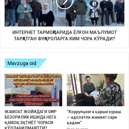
ИНТЕРНЕТ ТАРМОҚЛАРИДА ЁЛҒОН МАЪЛУМОТ
ТАРҚАТГАН ФУҚАРОЛАРГА КИМ ЧОРА КЎРАДИ?
Mavzuga oid
ЖАМОАТ ЖОЙИДАГИ ОҒИР
“Коррупцияга қарши кураш
БЕЗОРИЛИК ИШИДА НЕГА
— адолатли жамият сари
ҚАМОҚ ЭҲТИЁТ ЧОРАСИ
қадам”
ҚЎЛЛАНИЛМАЯПТИ?