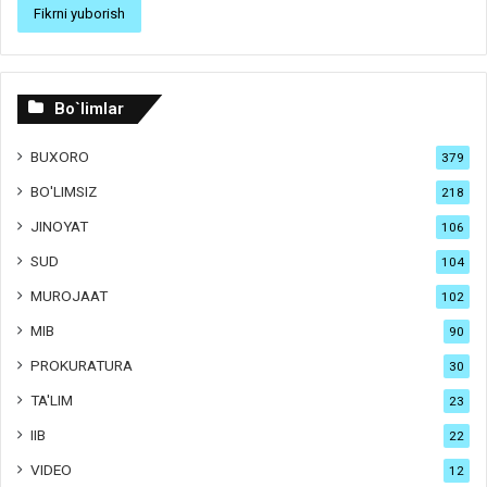
Bo`limlar
BUXORO
379
BO'LIMSIZ
218
JINOYAT
106
SUD
104
MUROJAAT
102
MIB
90
PROKURATURA
30
TA'LIM
23
IIB
22
VIDEO
12