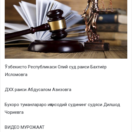
Ўзбекисто Республикаси Олий суд раиси Бахтиёр
Исломовга
ДХХ раиси Абдусалом Азизовга
Бухоро туманлараро иқтисодий судининг судяси Дилшод
Чориевга
ВИДЕО МУРОЖААТ