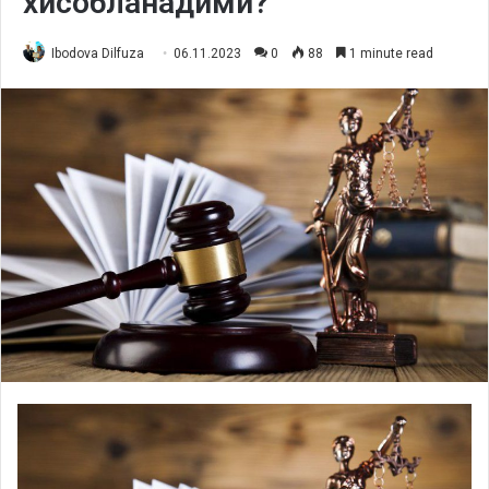
хисобланадими?
Ibodova Dilfuza
06.11.2023
0
88
1 minute read