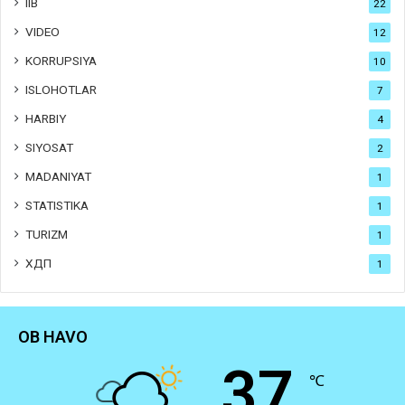
IIB
22
VIDEO
12
KORRUPSIYA
10
ISLOHOTLAR
7
HARBIY
4
SIYOSAT
2
MADANIYAT
1
STATISTIKA
1
TURIZM
1
ХДП
1
OB HAVO
37
℃