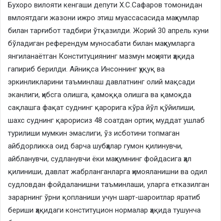
Бухоро вилояти кенгаши депути Х.С.Сафаров томонидан
вмлоятдаги жазони ижро этиш муассасасида маҳкумлар
билан тарғибот тадбири ўтқазилди. Жорий 30 апрель куни
бўладиган референдум муносабати билан маҳкумларга
янгиланаётган Конституциянинг мазмун моҳияти ҳақида
гапириб берилди. Айниқса Инсоннинг ҳуқуқ ва
эркинликларини таъминлаш давлатнинг олий мақсади
эканлиги, ҳибсга олишга, қамоққа олишга ва қамоқда
сақлашга фақат суднинг қарорига кўра йўл қўйилиши,
шахс суднинг қарорисиз 48 соатдан ортиқ муддат ушлаб
турилиши мумкин эмаслиги, ўз исботини топмаган
айбдорликка оид барча шубҳалар гумон қилинувчи,
айбланувчи, судланувчи ёки маҳкумнинг фойдасига ҳал
қилиниши, давлат жабрланганларга ҳимояланишни ва одил
судловдан фойдаланишни таъминлаши, уларга етказилган
зарарнинг ўрни қопланиши учун шарт-шароитлар яратиб
бериши ҳақидаги конституцион нормалар ҳақида тушунча