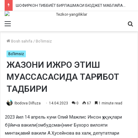
ШОФИРКОН ТИББИЁТ БИРЛАШМАСИ БЮДЖЕТ МАБЛАҒЛАРИНИ ТАЛОН-ТАРОЖ ҚИЛИНГАНИ РОСТМИ?
Menu
Qi
ka
Bosh sahifa
/
Bo'limsiz
Bo'limsiz
ЖАЗОНИ ИЖРО ЭТИШ
МУАССАСАСИДА ТАРҒИБОТ
ТАДБИРИ
Ibodova Dilfuza
14.04.2023
0
67
1 minute read
2023 йил 14 апрель куни Олий Мажлис Инсон ҳуқуқлари
бўйича вакили(омбудсман)нинг Бухоро вилояти
минтақавий вакили А.Ҳусейнова ва халқ депутатлари