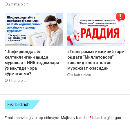
2 hafta oldin
“Шофирконда аёл
«Телеграмм» ижимоий тарм
калтаклангани ҳақида
оқдаги “Миллатовози”
мурожаат: ИИБ ходимлари
каналида чоп этилган
ўз вақтида чора
мурожаат юзасидан
кўрмаганми?
3 hafta oldin
3 hafta oldin
Fikr bildirish
Email manzilingiz chop etilmaydi.
Majburiy bandlar
*
bilan belgilangan
S