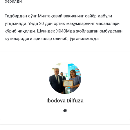
берилди.
Тадбирдан сўнг Минтақавий вакилнинг сайёр қабули
ўтқазилди. Унда 20 дан ортиқ маҳкумларнинг масалалари
кўриб чиқилди. Шунндек ЖИЭМда жойлашган омбудсман
қутиларидаги аризалар олиниб, ўрганилмоқда.
Ibodova Dilfuza
Website