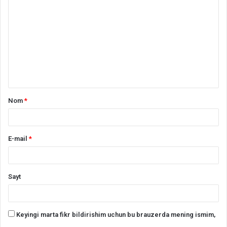
h
a
r
h
*
Nom
*
E-mail
*
Sayt
Keyingi marta fikr bildirishim uchun bu brauzerda mening ismim,