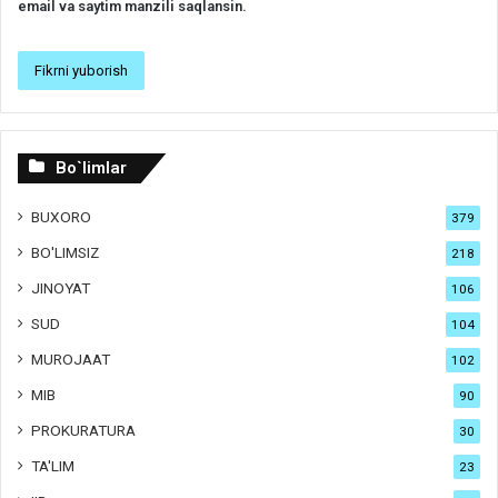
email va saytim manzili saqlansin.
Bo`limlar
BUXORO
379
BO'LIMSIZ
218
JINOYAT
106
SUD
104
MUROJAAT
102
MIB
90
PROKURATURA
30
TA'LIM
23