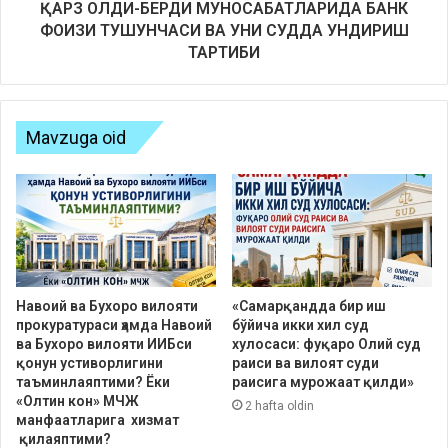
ҚАРЗ ОЛДИ-БЕРДИ МУНОСАБАТЛАРИДА БАНК
ФОИЗИ ТУШУНЧАСИ ВА УНИ СУДДА УНДИРИШ
ТАРТИБИ
Mavzuga oid
Навоий ва Бухоро вилояти
«Самарқандда бир иш
прокуратураси ҳамда Навоий
бўйича икки хил суд
ва Бухоро вилояти ИИБси
хулосаси: фуқаро Олий суд
қонун устиворлигини
раиси ва вилоят суди
таъминлаяптими? Ёки
раисига мурожаат қилди»
«Олтин кон» МЧЖ
2 hafta oldin
манфаатларига хизмат
қилаяптими?