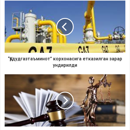
“Ҳудудгазтаъминот” корхонасига етказилган зарар
ундирилди