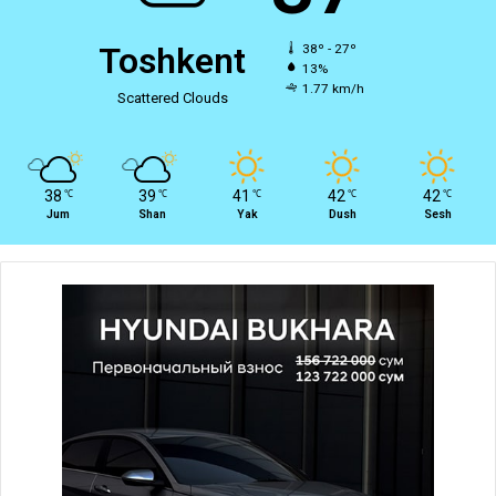
Toshkent
38º - 27º
13%
1.77 km/h
Scattered Clouds
38
39
41
42
42
℃
℃
℃
℃
℃
Jum
Shan
Yak
Dush
Sesh