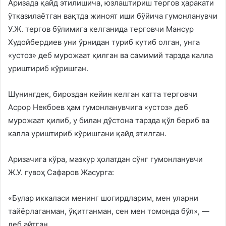
Аризада қайд этилишича, юзлаштириш тергов ҳаракати
ўтказилаётган вақтда жиноят иши бўйича гумонланувчи
У.Ж. тергов бўлимига келганида терговчи Мансур
Худойбердиев уни ўрнидан туриб кутиб олган, унга
«устоз» деб мурожаат қилган ва самимий тарзда калла
уриштириб кўришган.
Шунингдек, бироздан кейин келган катта терговчи
Асрор Некбоев ҳам гумонланувчига «устоз» деб
мурожаат қилиб, у билан дўстона тарзда қўл бериб ва
калла уриштириб кўришгани қайд этилган.
Аризачига кўра, мазкур ҳолатдан сўнг гумонланувчи
Ж.У. гувоҳ Сафаров Жасурга:
«Булар иккаласи менинг шогирдларим, мен уларни
тайёрлаганман, ўқитганман, сен мен томонда бўл», —
деб айтган.