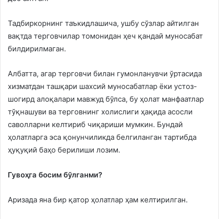
Тадбиркорнинг таъкидлашича, ушбу сўзлар айтилган
вақтда терговчилар томонидан ҳеч қандай муносабат
билдирилмаган.
Албатта, агар терговчи билан гумонланувчи ўртасида
хизматдан ташқари шахсий муносабатлар ёки устоз-
шогирд алоқалари мавжуд бўлса, бу ҳолат манфаатлар
тўқнашуви ва терговнинг холислиги ҳақида асосли
саволларни келтириб чиқариши мумкин. Бундай
ҳолатларга эса қонунчиликда белгиланган тартибда
ҳуқуқий баҳо берилиши лозим.
Гувоҳга босим бўлганми?
Аризада яна бир қатор ҳолатлар ҳам келтирилган.