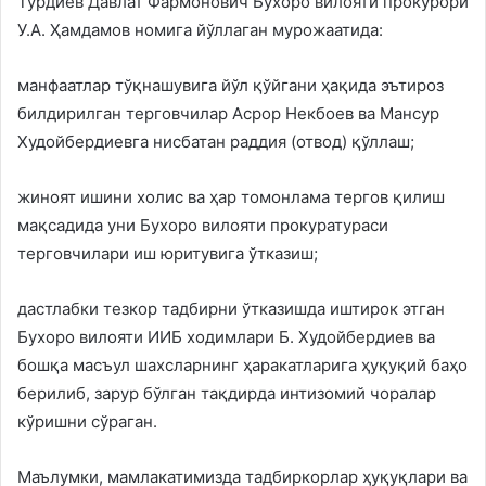
Турдиев Давлат Фармонович Бухоро вилояти прокурори
У.А. Ҳамдамов номига йўллаган мурожаатида:
манфаатлар тўқнашувига йўл қўйгани ҳақида эътироз
билдирилган терговчилар Асрор Некбоев ва Мансур
Худойбердиевга нисбатан раддия (отвод) қўллаш;
жиноят ишини холис ва ҳар томонлама тергов қилиш
мақсадида уни Бухоро вилояти прокуратураси
терговчилари иш юритувига ўтказиш;
дастлабки тезкор тадбирни ўтказишда иштирок этган
Бухоро вилояти ИИБ ходимлари Б. Худойбердиев ва
бошқа масъул шахсларнинг ҳаракатларига ҳуқуқий баҳо
берилиб, зарур бўлган тақдирда интизомий чоралар
кўришни сўраган.
Маълумки, мамлакатимизда тадбиркорлар ҳуқуқлари ва