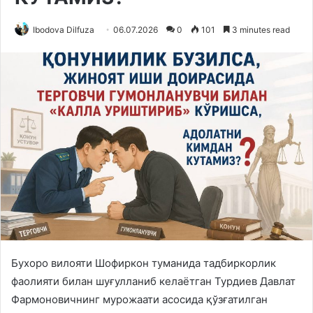
Ibodova Dilfuza
06.07.2026
0
101
3 minutes read
Бухоро вилояти Шофиркон туманида тадбиркорлик
фаолияти билан шуғулланиб келаётган Турдиев Давлат
Фармоновичнинг мурожаати асосида қўзғатилган