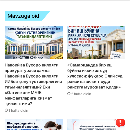
Mavzuga oid
Навоий ва Бухоро вилояти
«Самарқандда бир иш
прокуратураси ҳамда
бўйича икки хил суд
Навоий ва Бухоро вилояти
хулосаси: фуқаро Олий суд
ИИБси қонун устиворлигини
раиси ва вилоят суди
таъминлаяптими? Ёки
раисига мурожаат қилди»
«Олтин кон» МЧЖ
2 hafta oldin
манфаатларига хизмат
қилаяптими?
1 hafta oldin