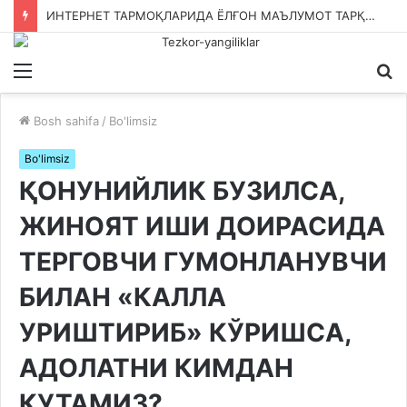
ИНТЕРНЕТ ТАРМОҚЛАРИДА ЁЛҒОН МАЪЛУМОТ ТАРҚАТГАН ФУҚАРОЛАРГА КИМ ЧОРА КЎРАДИ?
Menu
Qi
ka
Bosh sahifa
/
Bo'limsiz
Bo'limsiz
ҚОНУНИЙЛИК БУЗИЛСА,
ЖИНОЯТ ИШИ ДОИРАСИДА
ТЕРГОВЧИ ГУМОНЛАНУВЧИ
БИЛАН «КАЛЛА
УРИШТИРИБ» КЎРИШСА,
АДОЛАТНИ КИМДАН
КУТАМИЗ?