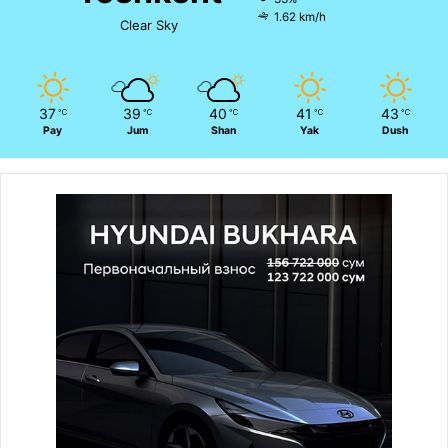
1.62 km/h
Clear Sky
37
39
40
41
43
℃
℃
℃
℃
℃
Pay
Jum
Shan
Yak
Dush