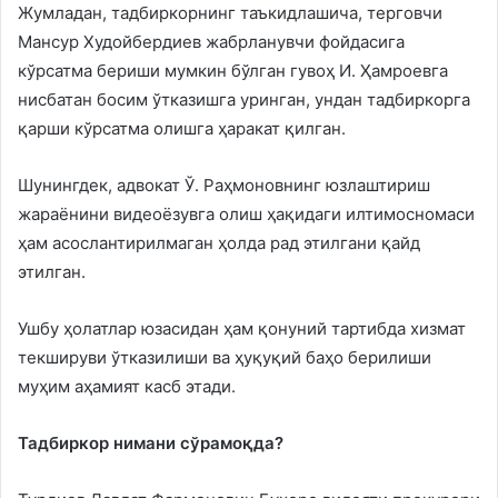
Жумладан, тадбиркорнинг таъкидлашича, терговчи
Мансур Худойбердиев жабрланувчи фойдасига
кўрсатма бериши мумкин бўлган гувоҳ И. Ҳамроевга
нисбатан босим ўтказишга уринган, ундан тадбиркорга
қарши кўрсатма олишга ҳаракат қилган.
Шунингдек, адвокат Ў. Раҳмоновнинг юзлаштириш
жараёнини видеоёзувга олиш ҳақидаги илтимосномаси
ҳам асослантирилмаган ҳолда рад этилгани қайд
этилган.
Ушбу ҳолатлар юзасидан ҳам қонуний тартибда хизмат
текшируви ўтказилиши ва ҳуқуқий баҳо берилиши
муҳим аҳамият касб этади.
Тадбиркор нимани сўрамоқда?