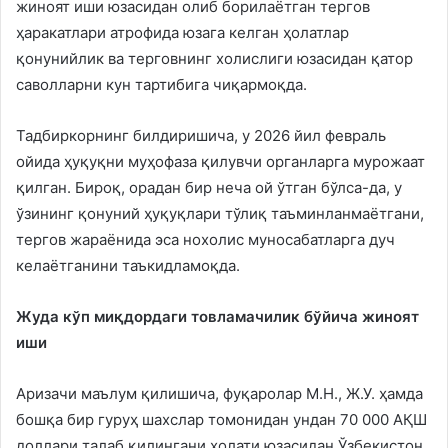
жиноят иши юзасидан олиб борилаётган тергов
ҳаракатлари атрофида юзага келган ҳолатлар
қонунийлик ва терговнинг холислиги юзасидан қатор
саволларни кун тартибига чиқармоқда.
Тадбиркорнинг билдиришича, у 2026 йил февраль
ойида ҳуқуқни муҳофаза қилувчи органларга мурожаат
қилган. Бироқ, орадан бир неча ой ўтган бўлса-да, у
ўзининг қонуний ҳуқуқлари тўлиқ таъминланмаётгани,
тергов жараёнида эса нохолис муносабатларга дуч
келаётганини таъкидламоқда.
Жуда кўп миқдордаги товламачилик бўйича жиноят
иши
Аризачи маълум қилишича, фуқаролар М.Н., Ж.У. ҳамда
бошқа бир гуруҳ шахслар томонидан ундан 70 000 АҚШ
доллари талаб қилингани ҳолати юзасидан Ўзбекистон