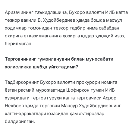
Аризачининг таъкидлашича, Бухоро вилояти ИИБ катта
тезкор вакили Б. Худойбердиев ҳамда бошқа масъул
ходимлар томонидан тезкор тадбир нима сабабдан
охирига етказилмаганига ҳозирга қадар ҳуқуқий изоҳ
берилмаган.
Терговчининг гумонланувчи билан муносабати
холисликка шубҳа уйғотадими?
Тадбиркорнинг Бухоро вилояти прокурори номига
ёзган расмий мурожаатида Шофиркон туман ИИБ
ҳузуридаги тергов гуруҳи катта терговчиси Асрор
Некбоев ҳамда терговчи Мансур Худойбердиевнинг
хатти-ҳаракатлари юзасидан ҳам эътирозлар
билдирилган.