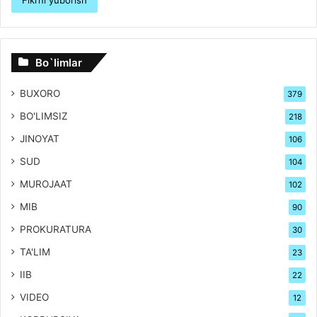
Bo`limlar
BUXORO
379
BO'LIMSIZ
218
JINOYAT
106
SUD
104
MUROJAAT
102
MIB
90
PROKURATURA
30
TA'LIM
23
IIB
22
VIDEO
12