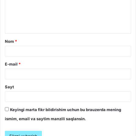
r
h
*
Nom
*
E-mail
*
Sayt
Keyingi marta fikr bildirishim uchun bu brauzerda mening
ismim, email va saytim manzili saqlansin.