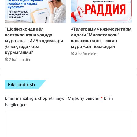
“Шофирконда аёл
«Телеграмм» ижимоий тарм
калтаклангани ҳақида
оқдаги “Миллатовози”
мурожаат: ИИБ ходимлари
каналида чоп этилган
ўз вақтида чора
мурожаат юзасидан
кўрмаганми?
3 hafta oldin
2 hafta oldin
Fikr bildirish
Email manzilingiz chop etilmaydi.
Majburiy bandlar
*
bilan
belgilangan
S
h
a