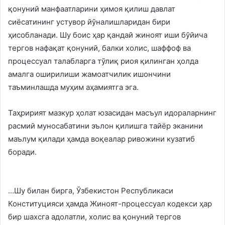
қонуний манфаатларини ҳимоя қилиш давлат
сиёсатининг устувор йўналишларидан бири
ҳисобланади. Шу боис ҳар қандай жиноят иши бўйича
тергов нафақат қонуний, балки холис, шаффоф ва
процессуал талабларга тўлиқ риоя қилинган ҳолда
амалга оширилиши жамоатчилик ишончини
таъминлашда муҳим аҳамиятга эга.
Таҳририят мазкур ҳолат юзасидан масъул идораларнинг
расмий муносабатини эълон қилишга тайёр эканини
маълум қилади ҳамда воқеалар ривожини кузатиб
боради.
…Шу билан бирга, Ўзбекистон Республикаси
Конституцияси ҳамда Жиноят-процессуал кодекси ҳар
бир шахсга адолатли, холис ва қонуний тергов