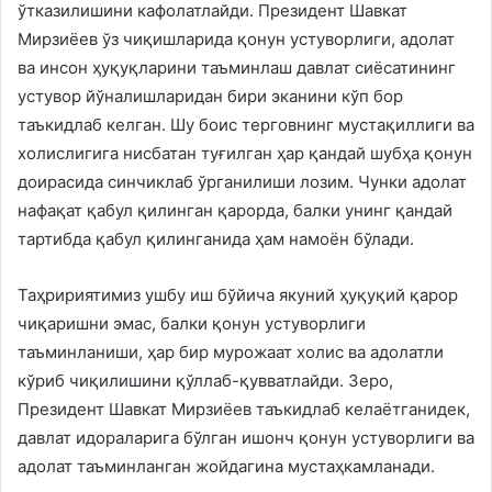
ўтказилишини кафолатлайди. Президент Шавкат
Мирзиёев ўз чиқишларида қонун устуворлиги, адолат
ва инсон ҳуқуқларини таъминлаш давлат сиёсатининг
устувор йўналишларидан бири эканини кўп бор
таъкидлаб келган. Шу боис терговнинг мустақиллиги ва
холислигига нисбатан туғилган ҳар қандай шубҳа қонун
доирасида синчиклаб ўрганилиши лозим. Чунки адолат
нафақат қабул қилинган қарорда, балки унинг қандай
тартибда қабул қилинганида ҳам намоён бўлади.
Таҳририятимиз ушбу иш бўйича якуний ҳуқуқий қарор
чиқаришни эмас, балки қонун устуворлиги
таъминланиши, ҳар бир мурожаат холис ва адолатли
кўриб чиқилишини қўллаб-қувватлайди. Зеро,
Президент Шавкат Мирзиёев таъкидлаб келаётганидек,
давлат идораларига бўлган ишонч қонун устуворлиги ва
адолат таъминланган жойдагина мустаҳкамланади.