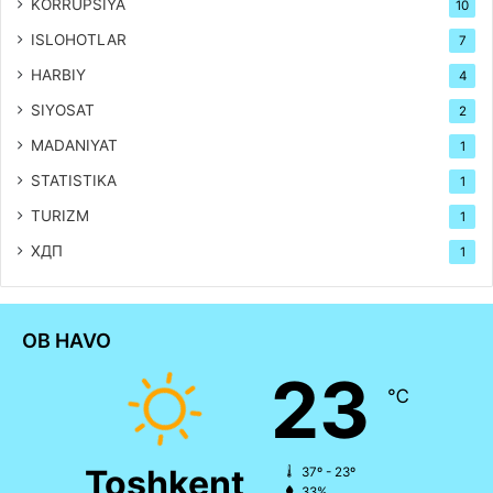
KORRUPSIYA
10
ISLOHOTLAR
7
HARBIY
4
SIYOSAT
2
MADANIYAT
1
STATISTIKA
1
TURIZM
1
ХДП
1
OB HAVO
23
℃
Toshkent
37º - 23º
33%