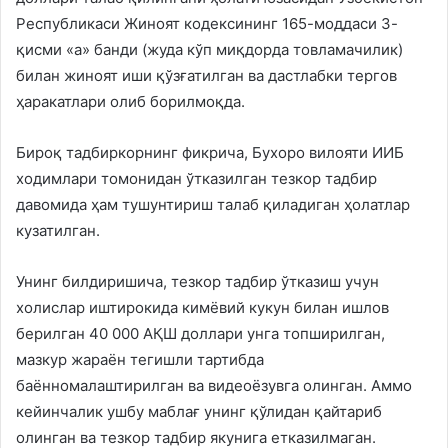
Республикаси Жиноят кодексининг 165-моддаси 3-
қисми «а» банди (жуда кўп миқдорда товламачилик)
билан жиноят иши қўзғатилган ва дастлабки тергов
ҳаракатлари олиб борилмоқда.
Бироқ тадбиркорнинг фикрича, Бухоро вилояти ИИБ
ходимлари томонидан ўтказилган тезкор тадбир
давомида ҳам тушунтириш талаб қиладиган ҳолатлар
кузатилган.
Унинг билдиришича, тезкор тадбир ўтказиш учун
холислар иштирокида кимёвий кукун билан ишлов
берилган 40 000 АҚШ доллари унга топширилган,
мазкур жараён тегишли тартибда
баённомалаштирилган ва видеоёзувга олинган. Аммо
кейинчалик ушбу маблағ унинг қўлидан қайтариб
олинган ва тезкор тадбир якунига етказилмаган.