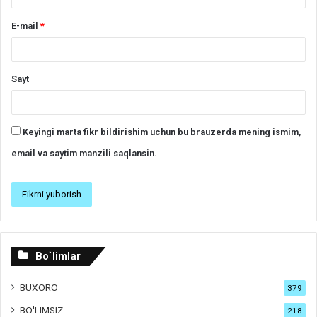
E-mail
*
Sayt
Keyingi marta fikr bildirishim uchun bu brauzerda mening ismim,
email va saytim manzili saqlansin.
Bo`limlar
BUXORO
379
BO'LIMSIZ
218