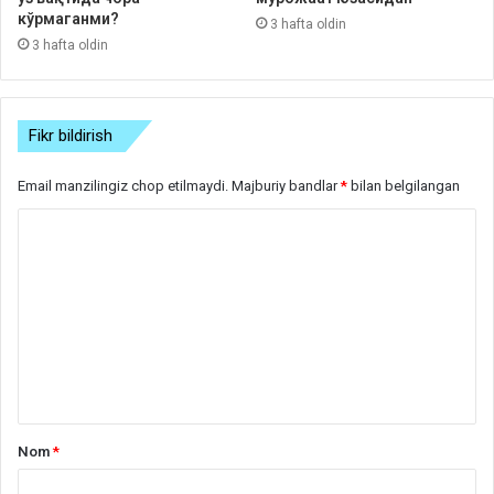
кўрмаганми?
3 hafta oldin
3 hafta oldin
Fikr bildirish
Email manzilingiz chop etilmaydi.
Majburiy bandlar
*
bilan belgilangan
S
h
a
r
h
*
Nom
*