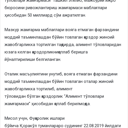
тўловлари жамғармаси” ташкил этилиб, Мажбурий ижро
бюросини ривожлантириш жамғармаси маблағлари
ҳисобидан 50 миллиард сўм ажратилган.
Мазкур жамғарма маблағлари вояга етмаган фарзандини
моддий таъминлашдан бўйин товлаган қарздор жиноий
жавобгарликка тортилган тақдирда, алимент тўловларидан
юзага келган қарздорликниқоплаб беришга
йўналтирилиши белгиланган.
Оталик масъулиятини унутиб, вояга етмаган фарзандини
моддий таъминлашдан бўйин товлаган оталар жиноий
жавобгарликка тортилиб, алимент
тўловидан бўлган қарздорлик “Алимент тўловлари
жамғармаси” ҳисобидан қоплаб берилмоқда.
Мисол учун, Фуқаролик ишлари
бўйича Қоракўл туманлараро судининг 22.08.2019 йилдаги