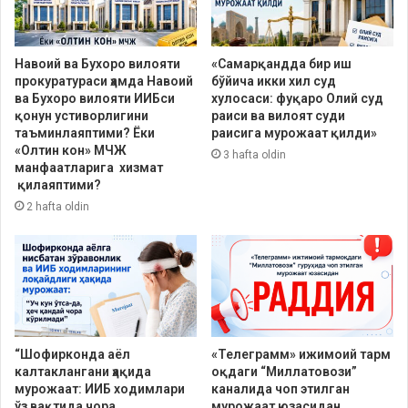
Навоий ва Бухоро вилояти
«Самарқандда бир иш
прокуратураси ҳамда Навоий
бўйича икки хил суд
ва Бухоро вилояти ИИБси
хулосаси: фуқаро Олий суд
қонун устиворлигини
раиси ва вилоят суди
таъминлаяптими? Ёки
раисига мурожаат қилди»
«Олтин кон» МЧЖ
3 hafta oldin
манфаатларига хизмат
қилаяптими?
2 hafta oldin
“Шофирконда аёл
«Телеграмм» ижимоий тарм
калтаклангани ҳақида
оқдаги “Миллатовози”
мурожаат: ИИБ ходимлари
каналида чоп этилган
ўз вақтида чора
мурожаат юзасидан