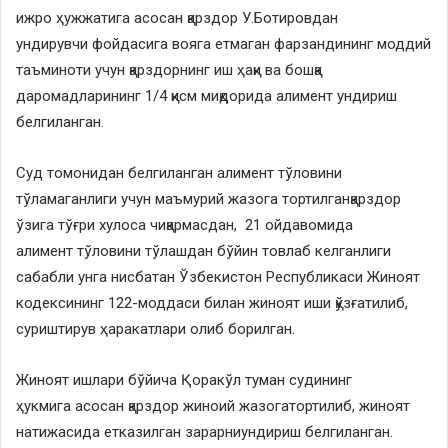
ижро ҳужжатига асосан қарздор У.Ботировдан
ундирувчи фойдасига вояга етмаган фарзандининг моддий
таъминоти учун қарздорнинг иш ҳақи ва бошқа
даромадларининг 1/4 қисм миқдорида алимент ундириш
белгиланган.
Суд томонидан белгиланган алимент тўловини
тўламаганлиги учун маъмурий жазога тортилганқарздор
ўзига тўғри хулоса чиқармасдан, 21 ойдавомида
алимент тўловини тўлашдан бўйин товлаб келганлиги
сабабли унга нисбатан Ўзбекистон Республикаси Жиноят
кодексининг 122-моддаси билан жиноят иши қўзғатилиб,
суриштирув ҳаракатлари олиб борилган.
Жиноят ишлари бўйича Қоракўл туман судининг
ҳукмига асосан қарздор жиноий жазогатортилиб, жиноят
натижасида етказилган зарарниундириш белгиланган.