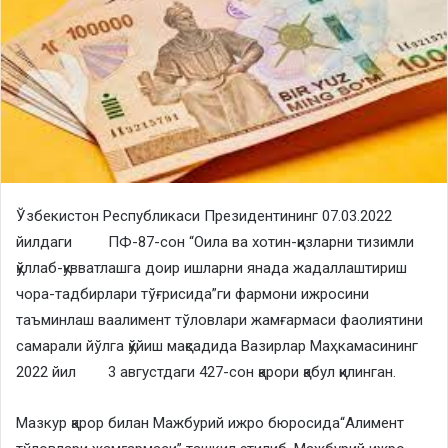
Ўзбекистон Республикаси Президентининг 07.03.2022
йилдаги ПФ-87-сон “Оила ва хотин-қизларни тизимли
қўллаб-қувватлашга доир ишларни янада жадаллаштириш
чора-тадбирлари тўғрисида”ги фармони ижросини
таъминлаш ваалимент тўловлари жамғармаси фаолиятини
самарали йўлга қўйиш мақсадида Вазирлар Маҳкамасининг
2022 йил 3 августдаги 427-сон қарори қабул қилинган.
Мазкур қарор билан Мажбурий ижро бюросида“Алимент