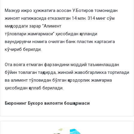
Мазкур ижро ҳужжатига асосан У.Ботиров томонидан
жиноят натижасида етказилган 14 млн. 314 минг сўм
миқдордаги зарар “Алимент
тўловлари жамғармаси” ҳисобидан қопланди
ваундирувчи номига очилган банк пластик картасига
кўчириб берилди.
Ота вояга етмаган фарзандини моддий таъминлашдан
бўйин товлаган тақдирда, жиноий жавобгарликка тортилади
ва алимент тўловидан бўлган қарздорлик жамғарма
ҳисобидан қоплаб берилади.
Бюронинг Бухоро вилояти бошқармаси