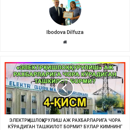
Ibodova Dilfuza
Website
ЭЛЕКТРҚИШЛОҚҚУРУЛИШ АЖ РАХБАРЛАРИГА ЧОРА
КЎРАДИГАН ТАШКИЛОТ БОРМИ? БУЛАР КИМНИНГ