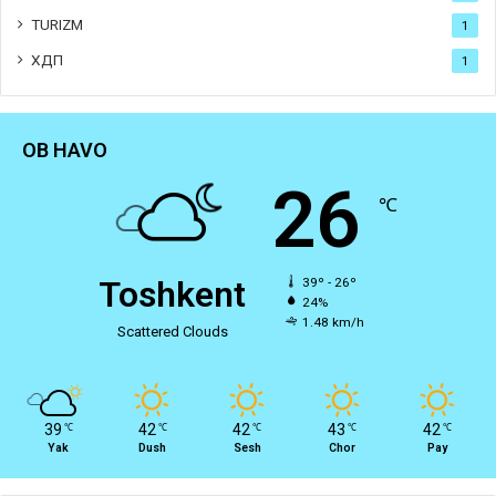
TURIZM
1
ХДП
1
OB HAVO
26
℃
Toshkent
39º - 26º
24%
1.48 km/h
Scattered Clouds
39
42
42
43
42
℃
℃
℃
℃
℃
Yak
Dush
Sesh
Chor
Pay