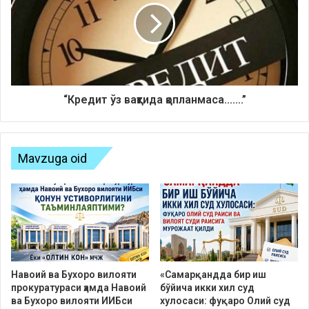
“Кредит ўз вақтида қопланмаса.......”
Mavzuga oid
Навоий ва Бухоро вилояти
«Самарқандда бир иш
прокуратураси ҳамда Навоий
бўйича икки хил суд
ва Бухоро вилояти ИИБси
хулосаси: фуқаро Олий суд