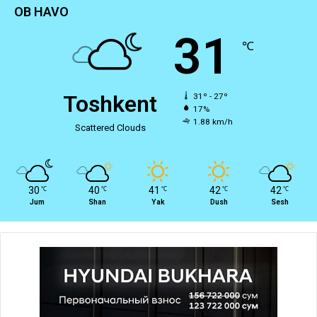
OB HAVO
31
℃
Toshkent
31º - 27º
17%
1.88 km/h
Scattered Clouds
30
40
41
42
42
℃
℃
℃
℃
℃
Jum
Shan
Yak
Dush
Sesh