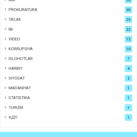
PROKURATURA
30
TA'LIM
23
IIB
22
VIDEO
12
KORRUPSIYA
10
ISLOHOTLAR
7
HARBIY
4
SIYOSAT
2
MADANIYAT
1
STATISTIKA
1
TURIZM
1
ХДП
1