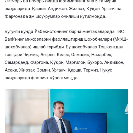
Октябрь ва ноябрь ойида юртимизнинг яна 6 та йирик
шаҳарларида: Қарши, Андижон, Жиззах, Қўқон, Урганч ва
Фарғонада ҳам шоу-румлар очилиши кутилмоқда.
Бугунги кунда Ўзбекистоннинг барча минтақаларида TBC
Bank’нинг мижозларни фаоллаштириш шохобчалари (МФШ-
шохобчалар) ишлаб турибди. Бу шохобчалар Тошкентдан
ташқари Чирчиқ, Ангрен, Келес, Олмалиқ, Назарбек,
Самарқанд, Фарғона, Қўқон, Марғилон, Бухоро, Андижон,
Асака, Жиззах, Зомин, Урганч, Қарши, Термиз, Нукус
шаҳарларида фаолият кўрсатмоқда.