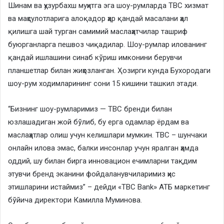
Шинам ва ҳузурбахш муҳитга эга шоу-румларда TBC хизмат
ва маҳсулотларига алоқадор ҳар қандай масалани ҳал
қилишга шай турган самимий маслаҳатчилар ташриф
буюрганларга пешвоз чиқадилар. Шоу-румлар илованинг
қандай ишлашини синаб кўриш имконини берувчи
планшетлар билан жиҳозланган. Ҳозирги кунда Бухородаги
шоу-рум ходимларининг сони 15 кишини ташкил этади.
“Бизнинг шоу-румларимиз — TBC бренди билан
юзлашадиган жой бўлиб, бу ерга одамлар ёрдам ва
маслаҳатлар олиш учун келишлари мумкин. TBC – шунчаки
онлайн илова эмас, балки инсонлар учун яралган ҳамда
оддий, шу билан бирга инновацион ечимларни тақдим
этувчи бренд эканини фойдаланувчиларимиз ҳис
этишларини истаймиз” – дейди «TBC Bank» АТБ маркетинг
бўйича директори Камилла Муминова.