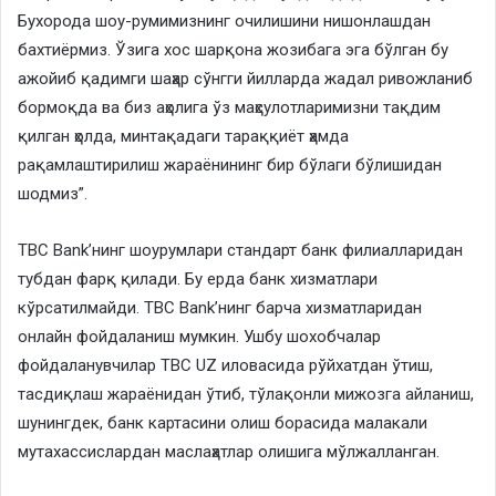
Бухорода шоу-румимизнинг очилишини нишонлашдан
бахтиёрмиз. Ўзига хос шарқона жозибага эга бўлган бу
ажойиб қадимги шаҳар сўнгги йилларда жадал ривожланиб
бормоқда ва биз аҳолига ўз маҳсулотларимизни тақдим
қилган ҳолда, минтақадаги тараққиёт ҳамда
рақамлаштирилиш жараёнининг бир бўлаги бўлишидан
шодмиз”.
TBC Bank’нинг шоурумлари стандарт банк филиалларидан
тубдан фарқ қилади. Бу ерда банк хизматлари
кўрсатилмайди. TBC Bank’нинг барча хизматларидан
онлайн фойдаланиш мумкин. Ушбу шохобчалар
фойдаланувчилар TBC UZ иловасида рўйхатдан ўтиш,
тасдиқлаш жараёнидан ўтиб, тўлақонли мижозга айланиш,
шунингдек, банк картасини олиш борасида малакали
мутахассислардан маслаҳатлар олишига мўлжалланган.