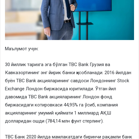
Маълумот учун:
30 йиллик тарихга эга бўлган TBC Bank Грузия ва
Кавказортининг энг йирик банки ҳисобланади. 2016 йилдан
буён TBC Bank акцияларининг савдоси Лондоннинг Stock
Eхchange Лондон биржасида юритилади. Ўтган йил
давомида TBC Bank акцияларининг Лондон фонд
биржасидаги котировкаси 44,95% га ўсиб, компания
акцияларининг умумий қиймати 1 миллиард АҚШ
долларидан ошди (784,14 млн фунт стерлинг).
TBC Банк 2020 йилда мамлакатдаги биринчи рақамли банк