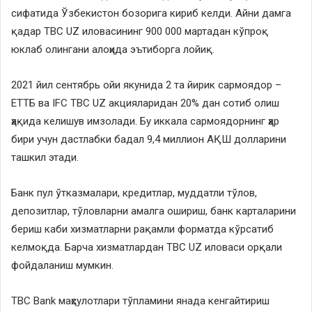
сифатида Ўзбекистон бозорига кириб келди. Айни дамга
қадар TBC UZ иловасининг 900 000 мартадан кўпроқ
юклаб олингани алоҳида эътиборга лойиқ.
2021 йил сентябрь ойи якунида 2 та йирик сармоядор –
ЕТТБ ва IFC TBC UZ акцияларидан 20% дан сотиб олиш
ҳақида келишув имзолади. Бу иккала сармоядорнинг ҳар
бири учун дастлабки бадал 9,4 миллион АҚШ долларини
ташкил этади.
Банк пул ўтказмалари, кредитлар, муддатли тўлов,
депозитлар, тўловларни амалга ошириш, банк карталарини
бериш каби хизматларни рақамли форматда кўрсатиб
келмоқда. Барча хизматлардан TBC UZ иловаси орқали
фойдаланиш мумкин.
TBC Bank маҳсулотлари тўпламини янада кенгайтириш