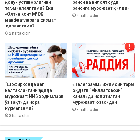
қонун устиворлигини
раиси ва вилоят суди
таъминлаяптими? Ёки
раисига мурожаат қилди»
«Олтин кон» МЧЖ
2 hafta oldin
манфаатларига хизмат
қилаяптими?
2 hafta oldin
“Шофирконда аёл
«Телеграмм» ижимоий тарм
калтаклангани ҳақида
оқдаги “Миллатовози”
мурожаат: ИИБ ходимлари
каналида чоп этилган
ўз вақтида чора
мурожаат юзасидан
кўрмаганми?
3 hafta oldin
3 hafta oldin