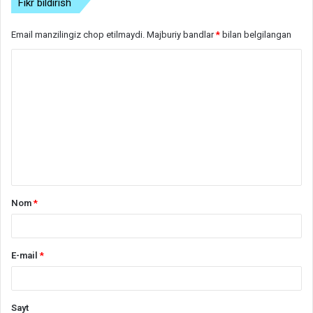
Fikr bildirish
Email manzilingiz chop etilmaydi.
Majburiy bandlar
*
bilan belgilangan
S
h
a
r
h
*
Nom
*
E-mail
*
Sayt