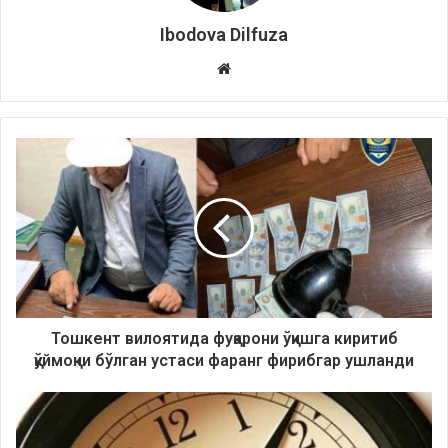
Ibodova Dilfuza
Website
Тошкент вилоятида фуқарони ўқишга киритиб
қўймоқчи бўлган устаси фаранг фирибгар ушланди