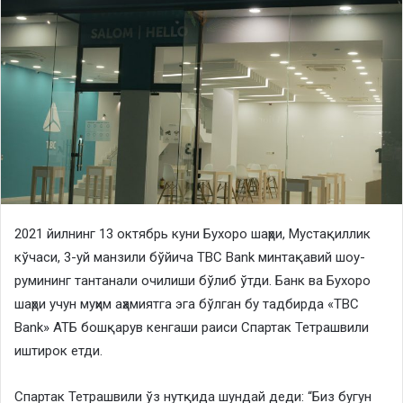
2021 йилнинг 13 октябрь куни Бухоро шаҳри, Мустақиллик
кўчаси, 3-уй манзили бўйича TBC Bank минтақавий шоу-
румининг тантанали очилиши бўлиб ўтди. Банк ва Бухоро
шаҳри учун муҳим аҳамиятга эга бўлган бу тадбирда «TBC
Bank» АТБ бошқарув кенгаши раиси Спартак Тетрашвили
иштирок етди.
Спартак Тетрашвили ўз нутқида шундай деди: “Биз бугун