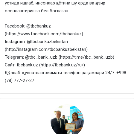
устида ишлаб, инсонлар ҳаётини шу ерда ва ҳозир
осонлаштиришга бел боғлаган.
Facebook: @tbcbankuz
(https://www.facebook.com/tbcbankuz)
Instagram: @tbcbankuzbekistan
(http://instagram.com/tbcbankuzbekistan)
Telegram: @tbc_bank_uzb (https://t.me/tbc_bank_uzb)
Сайт: tbcbank.uz (https://tbcbank.uz/ru/)
Қўллаб-қувватлаш хизмати телефон рақамлари 24/7: +998
(78) 777-27-27