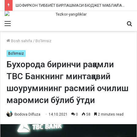
ШОФИРКОН ТИББИЁТ БИРЛАШМАСИ БЮДЖЕТ МАБЛАҒЛАРИНИ ТАЛОН-ТАРОЖ ҚИЛИНГАНИ РОСТМИ?
Menu
Qi
ka
Bosh sahifa
/
Bo'limsiz
Bo'limsiz
Бухорода биринчи рақамли
TBC Банкнинг минтақавий
шоурумининг расмий очилиш
маромиси бўлиб ўтди
Ibodova Dilfuza
14.10.2021
0
58
2 minutes read