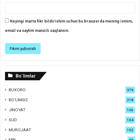
Keyingi marta fikr bildirishim uchun bu brauzerda mening ismim,
email va saytim manzili saqlansin.
Bo`limlar
BUXORO
379
BO'LIMSIZ
218
JINOYAT
106
SUD
104
MUROJAAT
102
MIB
90